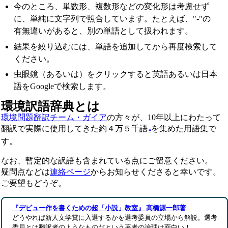
今のところ、単数形、複数形などの変化形は考慮せず
に、単純に文字列で照合しています。たとえば、"-"の
有無違いがあると、別の単語として扱われます。
結果を絞り込むには、単語を追加してから再度検索して
ください。
虫眼鏡（あるいは）をクリックすると英語あるいは日本
語をGoogleで検索します。
環境訳語辞典とは
環境問題翻訳チーム・ガイア
の方々が、10年以上にわたって
翻訳で実際に使用してきた約４万５千語
を集めた用語集で
♣
す。
なお、暫定的な訳語も含まれている点にご留意ください。
疑問点などは
連絡ページ
からお知らせくださると幸いです。
ご要望もどうぞ。
『デビュー作を書くための超「小説」教室』 高橋源一郎著
どうやれば新人文学賞に入選するかを選考委員の立場から解説。選考
委員とは翻訳者のようなものだという著者の論理は面白い！