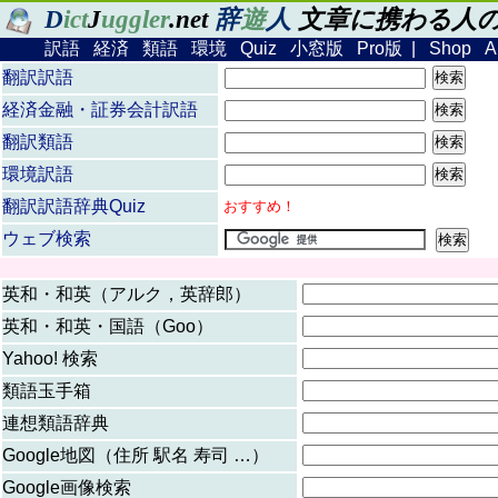
辞
遊
人
文章に携わる人
D
ict
J
uggler
.net
訳語
経済
類語
環境
Quiz
小窓版
Pro版
|
Shop
A
翻訳訳語
経済金融・証券会計訳語
翻訳類語
環境訳語
翻訳訳語辞典Quiz
おすすめ！
ウェブ検索
英和・和英（アルク，英辞郎）
英和・和英・国語（Goo）
Yahoo! 検索
類語玉手箱
連想類語辞典
Google地図（住所 駅名 寿司 …）
Google画像検索