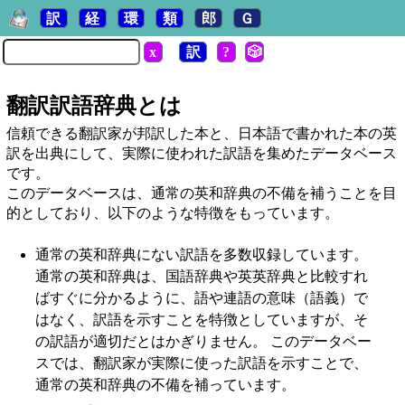
訳
経
環
類
郎
Ｇ
x
訳
?
🎲
翻訳訳語辞典とは
信頼できる翻訳家が邦訳した本と、日本語で書かれた本の英
訳を出典にして、実際に使われた訳語を集めたデータベース
です。
このデータベースは、通常の英和辞典の不備を補うことを目
的としており、以下のような特徴をもっています。
通常の英和辞典にない訳語を多数収録しています。
通常の英和辞典は、国語辞典や英英辞典と比較すれ
ばすぐに分かるように、語や連語の意味（語義）で
はなく、訳語を示すことを特徴としていますが、そ
の訳語が適切だとはかぎりません。 このデータベー
スでは、翻訳家が実際に使った訳語を示すことで、
通常の英和辞典の不備を補っています。