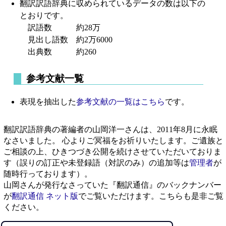
翻訳訳語辞典に収められているデータの数は以下の
とおりです。
訳語数 約28万
見出し語数 約2万6000
出典数 約260
参考文献一覧
表現を抽出した
参考文献の一覧はこちら
です。
翻訳訳語辞典の著編者の山岡洋一さんは、2011年8月に永眠
なさいました。 心よりご冥福をお祈りいたします。ご遺族と
ご相談の上、ひきつづき公開を続けさせていただいておりま
す（誤りの訂正や未登録語（対訳のみ）の追加等は
管理者
が
随時行っております）。
山岡さんが発行なさっていた『翻訳通信』のバックナンバー
が
翻訳通信 ネット版
でご覧いただけます。こちらも是非ご覧
ください。