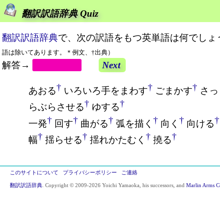
翻訳訳語辞典 Quiz
翻訳訳語辞典
で、次の訳語をもつ英単語は何でしょ
語は除いてあります。＊例文、†出典）
解答→
swing
Next
†
†
†
あおる
いろいろ手をまわす
ごまかす
さっ
†
†
らぶらさせる
ゆする
†
†
†
†
†
†
一発
回す
曲がる
弧を描く
向く
向ける
†
†
†
†
幅
揺らせる
揺れかたむく
撓る
このサイトについて
プライバシーポリシー
ご連絡
翻訳訳語辞典
. Copyright © 2009-2026 Yoichi Yamaoka, his successors, and
Marlin Arms C