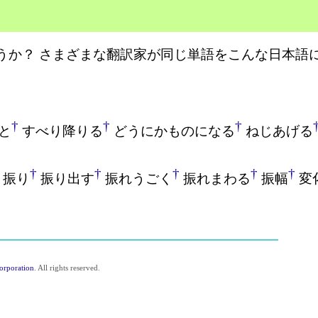
うか？ さまざまな翻訳家が同じ単語をこんな日本語
†
†
†
と
すべり降りる
どうにかものになる
ねじあげる
†
†
†
†
†
振り
振り出す
振れうごく
振れまわる
振幅
変
orporation
. All rights reserved.