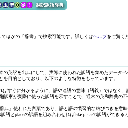
連
玉
聖
Q
🎲
?
翻訳訳語辞典
してほかの「辞書」で検索可能です。詳しくは
ヘルプ
をご覧く
本の英訳を出典にして、実際に使われた訳語を集めたデータベ
とを目的としており、以下のような特徴をもっています。
。
ればすぐに分かるように、語や連語の意味（語義）ではなく、
、翻訳家が実際に使った訳語を示すことで、通常の英和辞典の不
活用大辞典』使われた言葉であり、語と語の慣習的な結びつきを意味しま
訳語とplaceの訳語を組み合わせればtake placeの訳語が