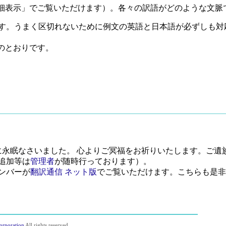
細表示」でご覧いただけます）。各々の訳語がどのような文脈
す。うまく区切れないために例文の英語と日本語が必ずしも対
のとおりです。
月に永眠なさいました。 心よりご冥福をお祈りいたします。ご
追加等は
管理者
が随時行っております）。
ンバーが
翻訳通信 ネット版
でご覧いただけます。こちらも是非
orporation
All rights reserved.