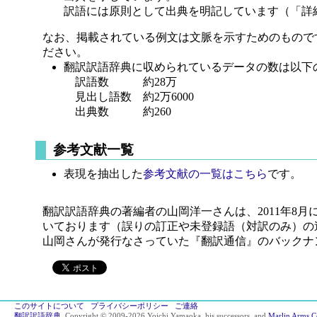
訳語には原則として出典を明記しています（「詳
なお、掲載されている例文は文脈を示すためのもので
ださい。
翻訳訳語辞典に収められているデータの数は以下
訳語数 約28万
見出し語数 約2万6000
出典数 約260
参考文献一覧
表現を抽出した
参考文献の一覧はこちら
です。
翻訳訳語辞典の著編者の山岡洋一さんは、2011年8
いております（誤りの訂正や未登録語（対訳のみ）の
山岡さんが発行なさっていた『翻訳通信』のバックナ
このサイトについて
プライバシーポリシー
ご連絡
翻訳訳語辞典
. Copyright © 2009-2026 Yoichi Yamaoka, his successors, and
Marlin Arms C