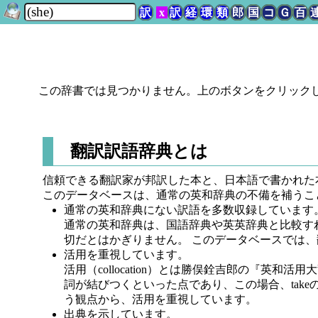
訳
x
訳
経
環
類
郎
国
コ
Ｇ
百
この辞書では見つかりません。上のボタンをクリック
翻訳訳語辞典とは
信頼できる翻訳家が邦訳した本と、日本語で書かれた
このデータベースは、通常の英和辞典の不備を補うこ
通常の英和辞典にない訳語を多数収録しています
通常の英和辞典は、国語辞典や英英辞典と比較す
切だとはかぎりません。 このデータベースでは
活用を重視しています。
活用（collocation）とは勝俣銓吉郎の『英和
詞が結びつくといった点であり、この場合、takeの
う観点から、活用を重視しています。
出典を示しています。