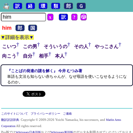
訳
経
環
類
郎
Ｇ
x
訳
?
🎲
him
郎
国
▼詳細を表示▼
†
†
†
†
†
こいつ
この男
そういうの
その人
やっこさん
†
†
†
†
向こう
自分
相手
本人
『ことばの発達の謎を解く』 今井 むつみ著
単語も文法も知らない赤ちゃんが、なぜ母語を使いこなせるようにな
るのか。
このサイトについて
プライバシーポリシー
ご連絡
翻訳訳語辞典
. Copyright © 2009-2026 Yoichi Yamaoka, his successors, and
Marlin Arms
Corporation
All rights reserved.
Pro版では
Wiktionary日本語版
および
Wiktionary英語版
のデータを利用させていただいておりま