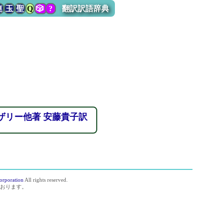
連
玉
聖
Q
🎲
?
翻訳訳語辞典
ザリー他著 安藤貴子訳
orporation
All rights reserved.
おります。