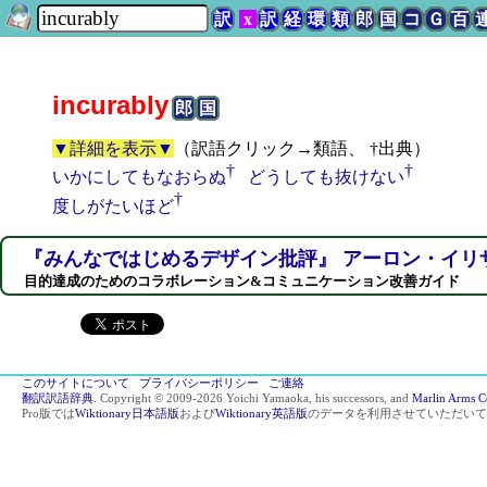
訳
x
訳
経
環
類
郎
国
コ
Ｇ
百
incurably
郎
国
▼詳細を表示▼
（
訳語クリック→類語、 †出典
）
†
†
いかにしてもなおらぬ
どうしても抜けない
†
度しがたいほど
『みんなではじめるデザイン批評』 アーロン・イリ
目的達成のためのコラボレーション&コミュニケーション改善ガイド
このサイトについて
プライバシーポリシー
ご連絡
翻訳訳語辞典
. Copyright © 2009-2026 Yoichi Yamaoka, his successors, and
Marlin Arms C
Pro版では
Wiktionary日本語版
および
Wiktionary英語版
のデータを利用させていただいて