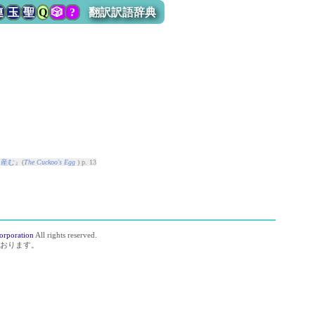
連
玉
聖
Q
🎲
?
翻訳訳語辞典
を産む
』(
The Cuckoo's Egg
) p. 13
orporation
All rights reserved.
おります。