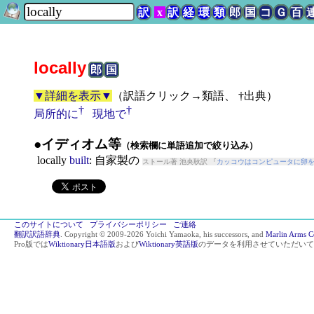
訳
x
訳
経
環
類
郎
国
コ
Ｇ
百
locally
郎
国
▼詳細を表示▼
（
訳語クリック→類語、 †出典
）
†
†
局所的に
現地で
●イディオム等
（検索欄に単語追加で絞り込み）
locally
built
: 自家製の
ストール著 池央耿訳 『
カッコウはコンピュータに卵
このサイトについて
プライバシーポリシー
ご連絡
翻訳訳語辞典
. Copyright © 2009-2026 Yoichi Yamaoka, his successors, and
Marlin Arms C
Pro版では
Wiktionary日本語版
および
Wiktionary英語版
のデータを利用させていただいて