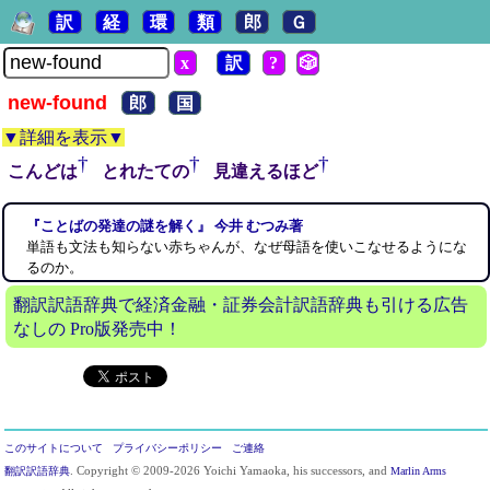
訳
経
環
類
郎
Ｇ
x
訳
?
🎲
new-found
郎
国
▼詳細を表示▼
†
†
†
こんどは
とれたての
見違えるほど
『ことばの発達の謎を解く』 今井 むつみ著
単語も文法も知らない赤ちゃんが、なぜ母語を使いこなせるようにな
るのか。
翻訳訳語辞典で経済金融・証券会計訳語辞典も引ける広告
なしの Pro版発売中！
このサイトについて
プライバシーポリシー
ご連絡
翻訳訳語辞典
. Copyright © 2009-2026 Yoichi Yamaoka, his successors, and
Marlin Arms