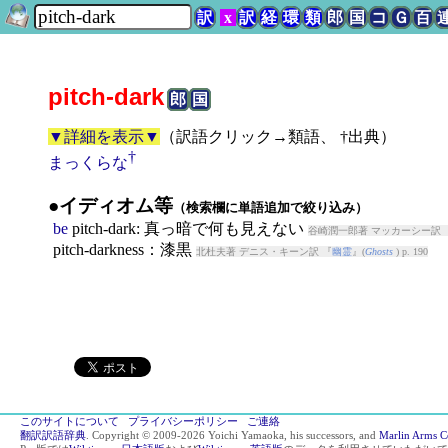
訳
x
訳
経
環
類
郎
国
コ
Ｇ
百
pitch-dark
郎
国
▼詳細を表示▼
（
訳語クリック→類語、 †出典
）
†
まっくらな
●イディオム等
（検索欄に単語追加で絞り込み）
be
pitch-dark
: 真っ暗で何も見えない
谷崎潤一郎著 マッカーシー訳 
pitch-darkness：漆黒
北杜夫著 デニス・キーン訳 『
幽霊
』(
Ghosts
) p. 190
このサイトについて
プライバシーポリシー
ご連絡
翻訳訳語辞典
. Copyright © 2009-2026 Yoichi Yamaoka, his successors, and
Marlin Arms C