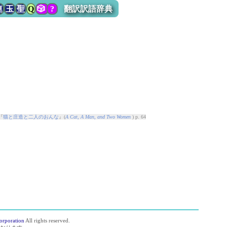
連
玉
聖
Q
🎲
?
翻訳訳語辞典
『
猫と庄造と二人のおんな
』(
A Cat, A Man, and Two Women
) p. 64
orporation
All rights reserved.