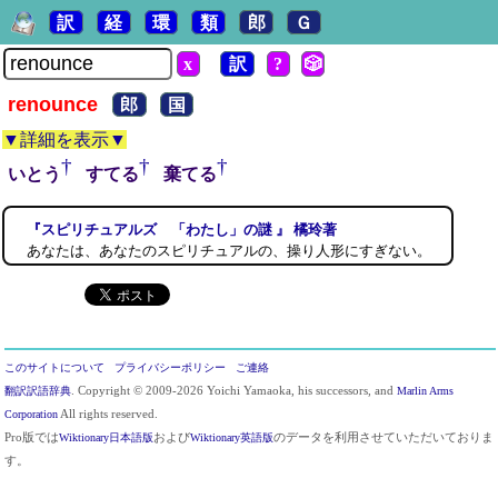
訳
経
環
類
郎
Ｇ
x
訳
?
🎲
renounce
郎
国
▼詳細を表示▼
†
†
†
いとう
すてる
棄てる
『スピリチュアルズ 「わたし」の謎 』 橘玲著
あなたは、あなたのスピリチュアルの、操り人形にすぎない。
このサイトについて
プライバシーポリシー
ご連絡
翻訳訳語辞典
. Copyright © 2009-2026 Yoichi Yamaoka, his successors, and
Marlin Arms
Corporation
All rights reserved.
Pro版では
Wiktionary日本語版
および
Wiktionary英語版
のデータを利用させていただいておりま
す。