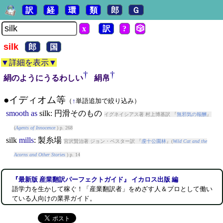
訳
経
環
類
郎
Ｇ
x
訳
?
🎲
silk
郎
国
▼詳細を表示▼
†
†
絹のようにうるわしい
絹帛
●イディオム等
（
↑
単語追加で絞り込み）
smooth
as
silk
: 円滑そのもの
イグネイシアス著 村上博基訳 『
無邪気の報酬
』
(
Agents of Innocence
) p. 268
silk
mills
: 製糸場
宮沢賢治著 ジョン・ベスター訳 『
虔十公園林
』(
Wild Cat and the
Acorns and Other Stories
) p. 14
『最新版 産業翻訳パーフェクトガイド』 イカロス出版 編
語学力を生かして稼ぐ！「産業翻訳者」をめざす人＆プロとして働い
ている人向けの業界ガイド。