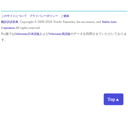
このサイトについて
プライバシーポリシー
ご連絡
翻訳訳語辞典
. Copyright © 2009-2026 Yoichi Yamaoka, his successors, and
Marlin Arms
Corporation
All rights reserved.
Pro版では
Wiktionary日本語版
および
Wiktionary英語版
のデータを利用させていただいておりま
す。
Top▲