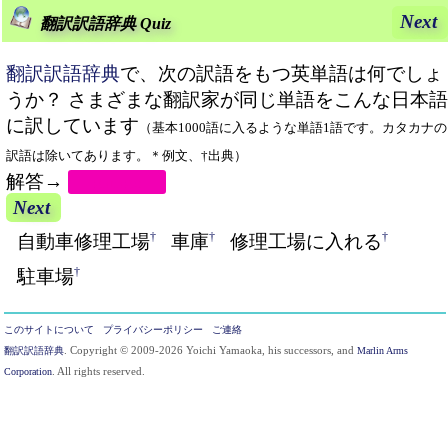
Next
翻訳訳語辞典 Quiz
翻訳訳語辞典
で、次の訳語をもつ英単語は何でしょ
うか？ さまざまな翻訳家が同じ単語をこんな日本語
に訳しています
（基本1000語に入るような単語1語です。カタカナの
訳語は除いてあります。＊例文、†出典）
解答→
garage
Next
†
†
†
自動車修理工場
車庫
修理工場に入れる
†
駐車場
このサイトについて
プライバシーポリシー
ご連絡
翻訳訳語辞典
. Copyright © 2009-2026 Yoichi Yamaoka, his successors, and
Marlin Arms
Corporation
. All rights reserved.