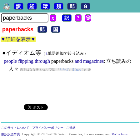
訳
経
環
類
郎
Ｇ
x
訳
?
🎲
paperbacks
郎
国
▼詳細を表示▼
●イディオム等
（
↑
単語追加で絞り込み）
people
flipping
through
paperbacks
and
magazines
: 立ち読みの
人々
吉本ばなな著 シェリフ訳 『
とかげ
』(
Lizard
) p. 19
このサイトについて
プライバシーポリシー
ご連絡
翻訳訳語辞典
. Copyright © 2009-2026 Yoichi Yamaoka, his successors, and
Marlin Arms