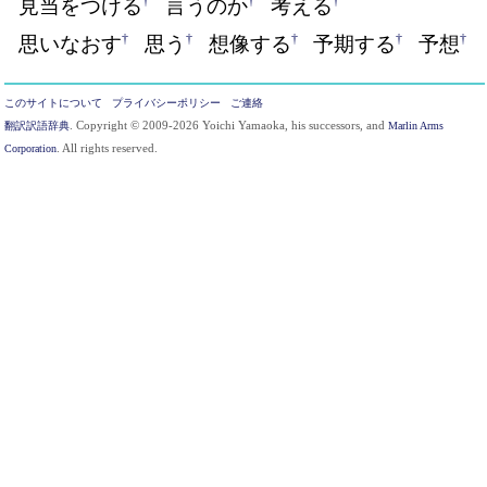
†
†
†
見当をつける
言うのか
考える
†
†
†
†
†
思いなおす
思う
想像する
予期する
予想
このサイトについて
プライバシーポリシー
ご連絡
翻訳訳語辞典
. Copyright © 2009-2026 Yoichi Yamaoka, his successors, and
Marlin Arms
Corporation
. All rights reserved.