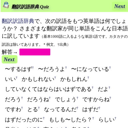
Next
翻訳訳語辞典 Quiz
翻訳訳語辞典
で、次の訳語をもつ英単語は何でしょ
うか？ さまざまな翻訳家が同じ単語をこんな日本語
に訳しています
（基本1000語に入るような単語1語です。カタカナの
訳語は除いてあります。＊例文、†出典）
解答→
suppose
Next
†
†
†
〜するはず
〜だろうよ
〜になっている
†
†
†
いい
かもしれない
かもしれん
†
†
していなくてはならはいはずである
だよ
†
†
†
†
だろう
だろうね
でしょう
ですからね
†
†
†
†
ですわ
とる
なってるんだ
はずだ
†
†
†
はずだったのに
もしも〜したら？
らしい