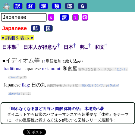
訳
経
環
類
郎
Ｇ
x
訳
?
🎲
Japanese
郎
国
▼詳細を表示▼
†
†
†
†
†
日本製
日本人が得意な
日本
邦...
和文
●イディオム等
（
↑
単語追加で絞り込み）
traditional
Japanese
restaurant
: 和食屋
吉本ばなな著 シェリフ訳 『
とかげ
』
(
Lizard
) p. 33
Japanese
flag
: 日の丸
向田邦子著 カバット訳 『
思い出トランプ
』(
A Deck of
Memories
) p. 121
『眠れなくなるほど面白い 図解 体幹の話』 木場克己著
ダイエットでも日常のパフォーマンスでも超重要な『体幹』をテーマ
に、その重要性と鍛える方法を解説する図解シリーズ最新作！