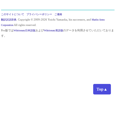
このサイトについて
プライバシーポリシー
ご連絡
翻訳訳語辞典
. Copyright © 2009-2026 Yoichi Yamaoka, his successors, and
Marlin Arms
Corporation
All rights reserved.
Pro版では
Wiktionary日本語版
および
Wiktionary英語版
のデータを利用させていただいておりま
す。
Top▲