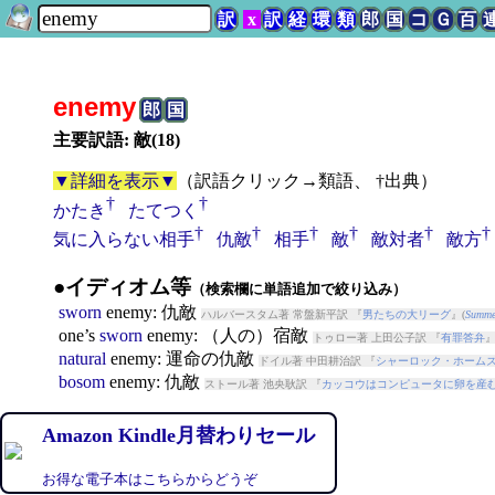
訳
x
訳
経
環
類
郎
国
コ
Ｇ
百
enemy
郎
国
主要訳語: 敵(18)
▼詳細を表示▼
（
訳語クリック→類語、 †出典
）
†
†
かたき
たてつく
†
†
†
†
†
†
気に入らない相手
仇敵
相手
敵
敵対者
敵方
●イディオム等
（検索欄に単語追加で絞り込み）
sworn
enemy
: 仇敵
ハルバースタム著 常盤新平訳 『
男たちの大リーグ
』(
Summer
one’s
sworn
enemy
: （人の）宿敵
トゥロー著 上田公子訳 『
有罪答弁
』
natural
enemy
: 運命の仇敵
ドイル著 中田耕治訳 『
シャーロック・ホーム
bosom
enemy
: 仇敵
ストール著 池央耿訳 『
カッコウはコンピュータに卵を産
Amazon Kindle月替わりセール
お得な電子本はこちらからどうぞ