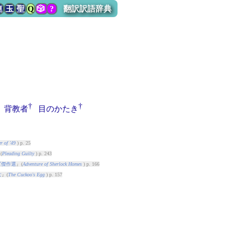
連
玉
聖
Q
🎲
?
翻訳訳語辞典
†
†
背教者
目のかたき
 of '49
) p. 25
(
Pleading Guilty
) p. 243
ズ傑作選
』(
Adventure of Sherlock Homes
) p. 166
む
』(
The Cuckoo's Egg
) p. 157