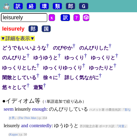
訳
経
環
類
郎
Ｇ
x
訳
?
🎲
leisurely
郎
国
▼詳細を表示▼
†
†
†
どうでもいいような
のびやか
のんびりした
†
†
†
†
のんびりと
ゆうゆうと
ゆっくり
ゆっくりと
†
†
†
ゆっくりとした
ゆっくりゆっくり
ゆったりと
†
†
†
閑散としている
徐々に
詳しく気ながに
†
†
悠々として
遊覧
●イディオム等
（
↑
単語追加で絞り込み）
seem
leisurely
enough
: のんびりしている
ハメット著 小鷹信光訳 『
影な
き男
』(
The Thin Man
) p. 254
leisurely
and
contentedly
: ゆうゆうと
芥川龍之介著 ボーナス訳 『
河童
』
(
Kappa
) p. 50