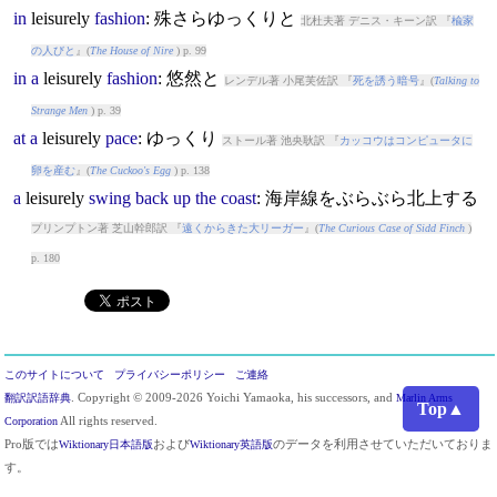
in
leisurely
fashion
: 殊さらゆっくりと
北杜夫著 デニス・キーン訳 『
楡家
の人びと
』(
The House of Nire
) p. 99
in
a
leisurely
fashion
: 悠然と
レンデル著 小尾芙佐訳 『
死を誘う暗号
』(
Talking to
Strange Men
) p. 39
at
a
leisurely
pace
: ゆっくり
ストール著 池央耿訳 『
カッコウはコンピュータに
卵を産む
』(
The Cuckoo's Egg
) p. 138
a
leisurely
swing
back
up
the
coast
: 海岸線をぶらぶら北上する
プリンプトン著 芝山幹郎訳 『
遠くからきた大リーガー
』(
The Curious Case of Sidd Finch
)
p. 180
このサイトについて
プライバシーポリシー
ご連絡
翻訳訳語辞典
. Copyright © 2009-2026 Yoichi Yamaoka, his successors, and
Marlin Arms
Top▲
Corporation
All rights reserved.
Pro版では
Wiktionary日本語版
および
Wiktionary英語版
のデータを利用させていただいておりま
す。