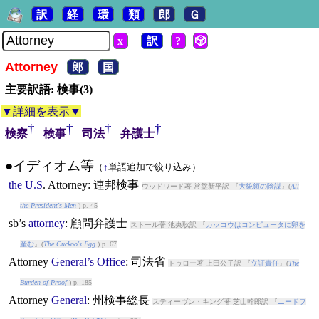
訳
経
環
類
郎
Ｇ
x
訳
?
🎲
Attorney
郎
国
主要訳語: 検事(3)
▼詳細を表示▼
†
†
†
†
検察
検事
司法
弁護士
●イディオム等
（
↑
単語追加で絞り込み）
the
U.S
.
Attorney
: 連邦検事
ウッドワード著 常盤新平訳 『
大統領の陰謀
』(
All
the President's Men
) p. 45
sb’s
attorney
: 顧問弁護士
ストール著 池央耿訳 『
カッコウはコンピュータに卵を
産む
』(
The Cuckoo's Egg
) p. 67
Attorney
General’s
Office
: 司法省
トゥロー著 上田公子訳 『
立証責任
』(
The
Burden of Proof
) p. 185
Attorney
General
: 州検事総長
スティーヴン・キング著 芝山幹郎訳 『
ニードフ