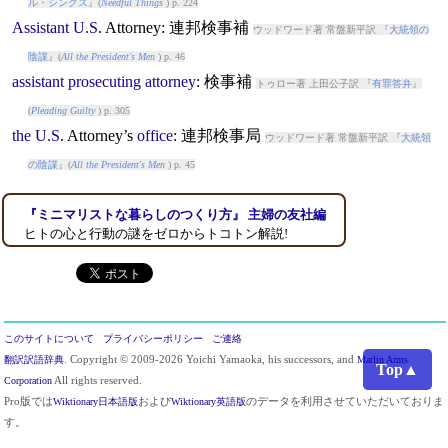
ル・シングス
』(
Needful Things
) p. 224
Assistant
U.S
.
Attorney
: 連邦検事補
ウッドワード著 常盤新平訳 『
大統領の
陰謀
』(
All the President's Men
) p. 46
assistant
prosecuting
attorney
: 検事補
トゥロー著 上田公子訳 『
有罪答弁
』
(
Pleading Guilty
) p. 305
the
U.S
.
Attorney
’s
office
: 連邦検事局
ウッドワード著 常盤新平訳 『
大統領
の陰謀
』(
All the President's Men
) p. 45
『ミニマリストな暮らしのつくり方』 主婦の友社編
ヒトの心と行動の謎をゼロからトコトン解説!
このサイトについて
プライバシーポリシー
ご連絡
翻訳訳語辞典
. Copyright © 2009-2026 Yoichi Yamaoka, his successors, and
Marlin Arms
Top▲
Corporation
All rights reserved.
Pro版では
Wiktionary日本語版
および
Wiktionary英語版
のデータを利用させていただいておりま
す。