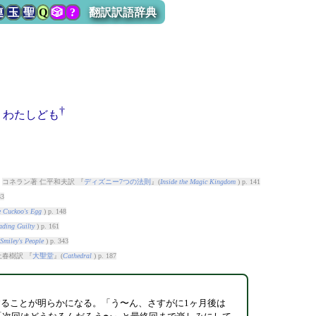
連
玉
聖
Q
🎲
?
翻訳訳語辞典
†
わたしども
る
コネラン著 仁平和夫訳 『
ディズニー7つの法則
』(
Inside the Magic Kingdom
) p. 141
33
 Cuckoo's Egg
) p. 148
ading Guilty
) p. 161
Smiley's People
) p. 343
上春樹訳 『
大聖堂
』(
Cathedral
) p. 187
することが明らかになる。「う〜ん、さすがに1ヶ月後は