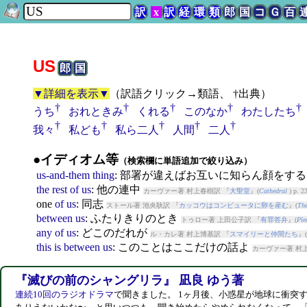
訳
x
訳
経
環
類
郎
国
コ
Ｇ
百
US
郎
国
▼詳細を表示▼
（
訳語クリック→類語、 †出典
）
†
†
†
†
†
うち
おれときみ
くれる
このなか
わたしたち
†
†
†
†
†
我々
私ども
私ら二人
人間
二人
●イディオム等
（検索欄に単語追加で絞り込み）
us-and-them
thing
: 部署が違えばお互いに知らん顔をす
the
rest
of
us
: 他の連中
カーヴァー著 村上春樹訳 『
大聖堂
』(
Cathedral
) p. 2
one
of
us
: 同志
ストール著 池央耿訳 『
カッコウはコンピュータに卵を産む
』(
The
between
us
: ふたりきりのとき
トゥロー著 上田公子訳 『
有罪答弁
』(
Ple
any
of
us
: どこのだれが
ル・カレ著 村上博基訳 『
スマイリーと仲間たち
』(
this
is
between
us
: このことはここだけの話よ
カーヴァー著 村
『滅びの前のシャングリラ』 凪良 ゆう著
連続10回のラジオドラマ
で聞きました。 1ヶ月後、小惑星が地球に衝突