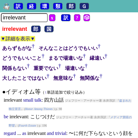
訳
経
環
類
郎
Ｇ
x
訳
?
🎲
irrelevant
郎
国
▼詳細を表示▼
†
†
あらずもがな
そんなことはどうでもいい
†
†
†
どうでもいいこと
まるで場違いな
縁遠い
†
†
†
関係もない
重要でない
場違いな
†
†
†
大したことではない
無意味な
無関係な
●イディオム等
（
↑
単語追加で絞り込み）
irrelevant
small
talk
: 四方山話
ジェフリー・アーチャー著 永井淳訳 『
盗まれた
独立宣言
』(
Honor Among Thieves
) p. 98
be
irrelevant
: こじつけだ
ジェフリー・アーチャー著 永井淳訳 『
メディア買収の
野望
』(
Fourth Estate
) p. 196
regard
...
as
irrelevant
and
trivial
: 〜に何だ下らないという顔を