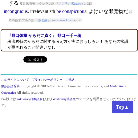
する
夏目漱石著 マクレラン訳 『
こころ
』(
Kokoro
) p. 213
incongruous
,
irrelevant
sth
be
conspicuous
: よけいな邪魔物だ
松
本清張著 ブルム訳 『
点と線
』(
Points and Lines
) p. 21
『野口体操 からだに貞く』 野口三千三著
著者独特のからだに関する考え方が実におもしろい！ あなたの常識
が覆されること間違いなし
このサイトについて
プライバシーポリシー
ご連絡
翻訳訳語辞典
. Copyright © 2009-2026 Yoichi Yamaoka, his successors, and
Marlin Arms
Corporation
All rights reserved.
Pro版では
Wiktionary日本語版
および
Wiktionary英語版
のデータを利用させていただいておりま
す。
Top▲