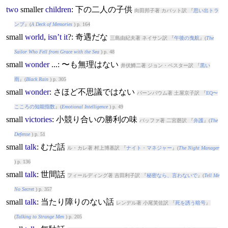
two
small
er
children
: 下の二人の子供
向田邦子著 カバット訳 『
思い出トラ
ンプ
』(
A Deck of Memories
) p. 164
small
world
,
isn’t
it
?: 奇遇だな
三島由紀夫著 ネイサン訳 『
午後の曳航
』(
The
Sailor Who Fell from Grace with the Sea
) p. 48
small
wonder
...: 〜も無理はない
井伏鱒二著 ジョン・ベスター訳 『
黒い
雨
』(
Black Rain
) p. 305
small
wonder
: さほど不思議ではない
バーンバウム著 土屋京子訳 『
EQ〜
こころの知能指数
』(
Emotional Intelligence
) p. 49
small
victories
: 小競り合いの勝利の味
バッファ著 二宮磬訳 『
弁護
』(
The
Defense
) p. 51
small
talk
: むだ話
ル・カレ著 村上博基訳 『
ナイト・マネジャー
』(
The Night Manager
) p. 136
small
talk
: 世間話
フィールディング著 吉田利子訳 『
秘密なら、言わないで
』(
Tell Me
No Secret
) p. 357
small
talk
: 当たり障りのない話
レンデル著 小尾芙佐訳 『
死を誘う暗号
』
(
Talking to Strange Men
) p. 205