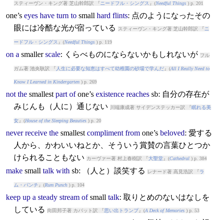
スティーヴン・キング著 芝山幹郎訳 『
ニードフル・シングス
』(
Needful Things
) p. 201
one’s
eyes
have
turn
to
small
hard
flints
: 点のようになったその
眼には冷酷な光が宿っている
スティーヴン・キング著 芝山幹郎訳 『
ニ
ードフル・シングス
』(
Needful Things
) p. 119
on
a
small
er
scale
: くらべものにならないかもしれないが
フル
ガム著 池央耿訳 『
人生に必要な知恵はすべて幼稚園の砂場で学んだ
』(
All I Really Need to
Know I Learned in Kindergarten
) p. 269
not
the
small
est
part
of
one’s
existence
reaches
sb: 自分の存在が
みじんも（人に）通じない
川端康成著 サイデンステッカー訳 『
眠れる美
女
』(
House of the Sleeping Beauties
) p. 20
never
receive
the
small
est
compliment
from
one’s
beloved
: 愛する
人から、かわいいねとか、そういう賞賛の言葉ひとつか
けられることもない
カーヴァー著 村上春樹訳 『
大聖堂
』(
Cathedral
) p. 384
make
small
talk
with
sb: （人と）談笑する
レナード著 高見浩訳 『
ラ
ム・パンチ
』(
Rum Punch
) p. 104
keep
up
a
steady
stream
of
small
talk
: 取りとめのないはなしを
している
向田邦子著 カバット訳 『
思い出トランプ
』(
A Deck of Memories
) p. 53