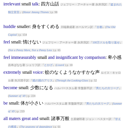
irrelevant
small
talk
: 四方山話
ジェフリー・アーチャー著 永井淳訳 『
盗まれた
独立宣言
』(
Honor Among Thieves
) p. 98
huddle
small
er: 身をすくめる
川端康成著 ホールマン訳 『
古都
』(
The Old
Capital
) p. 154
feel
small
: 情けない
ジェフリー・アーチャー著 永井淳訳 『
100万ドルを取り返せ
』
(
Not a Penny More, Not a Penny Less
) p. 65
feel
immeasurably
small
and
insignificant
by
comparison
: 卑小感
吉本ばなな著 シェリフ訳 『
とかげ
』(
Lizard
) p. 18
extremely
small
voice
: 蚊のなくようなかすかな声
ルイス・キャロ
ル著 矢川澄子訳 『
鏡の国のアリス
』(
Through the Looking-Glass
) p. 52
become
small
: 少数になる
ハルバースタム著 常盤新平訳 『
男たちの大リーグ
』
(
Summer of '49
) p. 224
be
small
: 体が小さい
ハルバースタム著 常盤新平訳 『
男たちの大リーグ
』(
Summer
of '49
) p. 219
all
maters
great
and
small
: 諸事万般
土居健郎著 ジョン・ベスター訳 『
甘え
の構造
』(
The anatomy of dependence
) p. 61