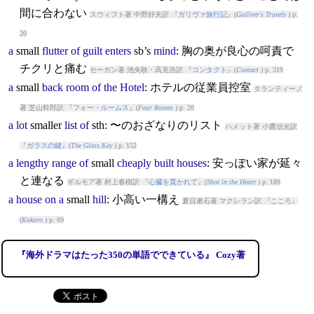
間に合わない
スウィフト著 中野好夫訳 『
ガリヴァ旅行記
』(
Gulliver's Travels
) p.
20
a
small
flutter
of
guilt
enters
sb’s
mind
: 胸の奥が良心の呵責で
チクリと痛む
セーガン著 池央耿・高見浩訳 『
コンタクト
』(
Contact
) p. 319
a
small
back
room
of
the
Hotel
: ホテルの従業員控室
タランティーノ
著 芝山幹郎訳 『
フォー・ルームス
』(
Four Rooms
) p. 20
a
lot
small
er
list
of
sth: 〜のおざなりのリスト
ハメット著 小鷹信光訳
『
ガラスの鍵
』(
The Glass Key
) p. 152
a
lengthy
range
of
small
cheaply
built
houses
: 安っぽい家が延々
と連なる
ギルモア著 村上春樹訳 『
心臓を貫かれて
』(
Shot in the Heart
) p. 189
a
house
on
a
small
hill
: 小高い一構え
夏目漱石著 マクレラン訳 『
こころ
』
(
Kokoro
) p. 69
『海外ドラマはたった350の単語でできている』 Cozy著