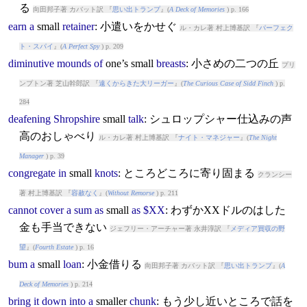
る
向田邦子著 カバット訳 『
思い出トランプ
』(
A Deck of Memories
) p. 166
earn
a
small
retainer
: 小遣いをかせぐ
ル・カレ著 村上博基訳 『
パーフェク
ト・スパイ
』(
A Perfect Spy
) p. 209
diminutive
mounds
of
one’s
small
breasts
: 小さめの二つの丘
プリ
ンプトン著 芝山幹郎訳 『
遠くからきた大リーガー
』(
The Curious Case of Sidd Finch
) p.
284
deafening
Shropshire
small
talk
: シュロップシャー仕込みの声
高のおしゃべり
ル・カレ著 村上博基訳 『
ナイト・マネジャー
』(
The Night
Manager
) p. 39
congregate
in
small
knots
: ところどころに寄り固まる
クランシー
著 村上博基訳 『
容赦なく
』(
Without Remorse
) p. 211
cannot
cover
a
sum
as
small
as
$XX
: わずかXXドルのはした
金も手当できない
ジェフリー・アーチャー著 永井淳訳 『
メディア買収の野
望
』(
Fourth Estate
) p. 16
bum
a
small
loan
: 小金借りる
向田邦子著 カバット訳 『
思い出トランプ
』(
A
Deck of Memories
) p. 214
bring
it
down
into
a
small
er
chunk
: もう少し近いところで話を