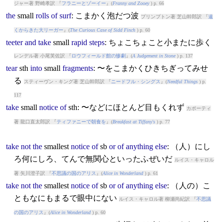
ジャー著 野崎孝訳 『
フラニーとゾーイー
』(
Franny and Zooey
) p. 66
the
small
rolls
of
surf
: こまかく泡だつ波
プリンプトン著 芝山幹郎訳 『
遠
くからきた大リーガー
』(
The Curious Case of Sidd Finch
) p. 60
teeter
and
take
small
rapid
steps
: ちょこちょこと小またに歩く
レンデル著 小尾芙佐訳 『
ロウフィールド館の惨劇
』(
A Judgement in Stone
) p. 137
tear
sth
into
small
fragments
: 〜をこまかくひきちぎってみせ
る
スティーヴン・キング著 芝山幹郎訳 『
ニードフル・シングス
』(
Needful Things
) p.
117
take
small
notice
of
sth: 〜などにほとんど目もくれず
カポーティ
著 龍口直太郎訳 『
ティファニーで朝食を
』(
Breakfast at Tiffany's
) p. 77
take
not
the
small
est
notice
of
sb
or
of
anything
else
: （人）にし
ろ何にしろ、てんで無関心といったふぜいだ
ルイス・キャロル
著 矢川澄子訳 『
不思議の国のアリス
』(
Alice in Wonderland
) p. 61
take
not
the
small
est
notice
of
sb
or
of
anything
else
: （人の）こ
ともなにもまるで眼中にない
ルイス・キャロル著 柳瀬尚紀訳 『
不思議
の国のアリス
』(
Alice in Wonderland
) p. 60