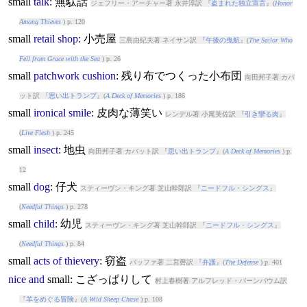
small
talk
: 無駄話
ジェフリー・アーチャー著 永井淳訳 『
盗まれた独立宣言
』(
Honor
Among Thieves
) p. 120
small
retail
shop
: 小売屋
三島由紀夫著 ネイサン訳 『
午後の曳航
』(
The Sailor Who
Fell from Grace with the Sea
) p. 26
small
patchwork
cushion
: 残り布でつくった小布団
向田邦子著 カバ
ット訳 『
思い出トランプ
』(
A Deck of Memories
) p. 186
small
ironical
smile
: 皮肉な薄笑い
レンデル著 小尾芙佐訳 『
引き攣る肉
』
(
Live Flesh
) p. 245
small
insect
: 地虫
向田邦子著 カバット訳 『
思い出トランプ
』(
A Deck of Memories
) p.
12
small
dog
: 仔犬
スティーヴン・キング著 芝山幹郎訳 『
ニードフル・シングス
』
(
Needful Things
) p. 278
small
child
: 幼児
スティーヴン・キング著 芝山幹郎訳 『
ニードフル・シングス
』
(
Needful Things
) p. 84
small
acts
of
thievery
: 窃盗
バッファ著 二宮磬訳 『
弁護
』(
The Defense
) p. 401
nice
and
small
: こざっぱりして
村上春樹著 アルフレッド・バーンバウム訳
『
羊をめぐる冒険
』(
A Wild Sheep Chase
) p. 108