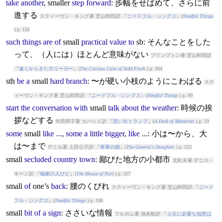
take
another
,
small
er
step
forward
: 歩幅をせばめて、さらに前
進する
スティーヴン・キング著 芝山幹郎訳 『
ニードフル・シングス
』(
Needful Things
) p. 156
such
things
are
of
small
practical
value
to
sb: そんなことをした
って、（人には）ほとんど意味がない
プリンプトン著 芝山幹郎訳
『
遠くからきた大リーガー
』(
The Curious Case of Sidd Finch
) p. 404
sth
be
a
small
hard
branch
: 〜が硬い小枝のようにこわばる
ステ
ィーヴン・キング著 芝山幹郎訳 『
ニードフル・シングス
』(
Needful Things
) p. 99
start
the
conversation
with
small
talk
about
the
weather
: 時候の挨
拶などする
向田邦子著 カバット訳 『
思い出トランプ
』(
A Deck of Memories
) p. 19
some
small
like
...
,
some
a
little
bigger
,
like
...: 小は〜から、大
は〜まで
デミル著 上田公子訳 『
将軍の娘
』(
The General's Daughter
) p. 215
small
secluded
country
town
: 鄙びた地方の小都市
北杜夫著 デニス・
キーン訳 『
楡家の人びと
』(
The House of Nire
) p. 357
small
of
one’s
back
: 腰のくびれ
スティーヴン・キング著 芝山幹郎訳 『
ニード
フル・シングス
』(
Needful Things
) p. 196
small
bit
of
a
sign
: ささいな情報
フルガム著 池央耿訳 『
人生に必要な知恵は