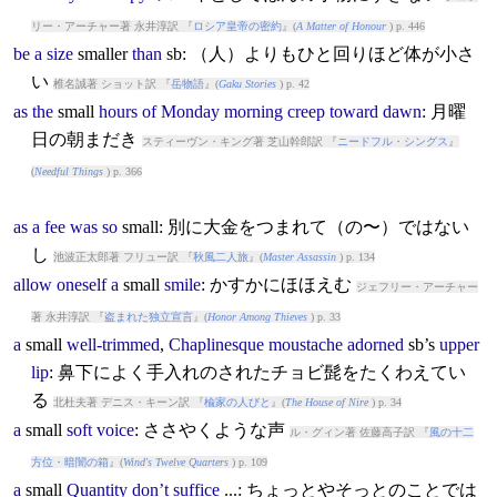
リー・アーチャー著 永井淳訳 『
ロシア皇帝の密約
』(
A Matter of Honour
) p. 446
be
a
size
small
er
than
sb: （人）よりもひと回りほど体が小さ
い
椎名誠著 ショット訳 『
岳物語
』(
Gaku Stories
) p. 42
as
the
small
hours
of
Monday
morning
creep
toward
dawn
: 月曜
日の朝まだき
スティーヴン・キング著 芝山幹郎訳 『
ニードフル・シングス
』
(
Needful Things
) p. 366
as
a
fee
was
so
small
: 別に大金をつまれて（の〜）ではない
し
池波正太郎著 フリュー訳 『
秋風二人旅
』(
Master Assassin
) p. 134
allow
oneself
a
small
smile
: かすかにほほえむ
ジェフリー・アーチャー
著 永井淳訳 『
盗まれた独立宣言
』(
Honor Among Thieves
) p. 33
a
small
well-trimmed
,
Chaplinesque
moustache
adorned
sb’s
upper
lip
: 鼻下によく手入れのされたチョビ髭をたくわえてい
る
北杜夫著 デニス・キーン訳 『
楡家の人びと
』(
The House of Nire
) p. 34
a
small
soft
voice
: ささやくような声
ル・グィン著 佐藤高子訳 『
風の十二
方位・暗闇の箱
』(
Wind's Twelve Quarters
) p. 109
a
small
Quantity
don’t
suffice
...: ちょっとやそっとのことでは