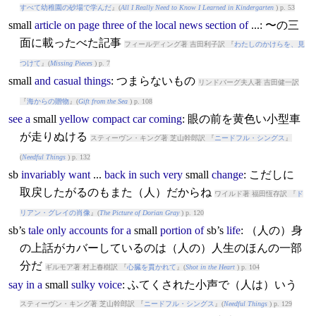
すべて幼稚園の砂場で学んだ
』(
All I Really Need to Know I Learned in Kindergarten
) p. 53
small
article
on
page
three
of
the
local
news
section
of
...: 〜の三
面に載ったべた記事
フィールディング著 吉田利子訳 『
わたしのかけらを、見
つけて
』(
Missing Pieces
) p. 7
small
and
casual
things
: つまらないもの
リンドバーグ夫人著 吉田健一訳
『
海からの贈物
』(
Gift from the Sea
) p. 108
see
a
small
yellow
compact
car
coming
: 眼の前を黄色い小型車
が走りぬける
スティーヴン・キング著 芝山幹郎訳 『
ニードフル・シングス
』
(
Needful Things
) p. 132
sb
invariably
want
...
back
in
such
very
small
change
: こだしに
取戻したがるのもまた（人）だからね
ワイルド著 福田恆存訳 『
ド
リアン・グレイの肖像
』(
The Picture of Dorian Gray
) p. 120
sb’s
tale
only
accounts
for
a
small
portion
of
sb’s
life
: （人の）身
の上話がカバーしているのは（人の）人生のほんの一部
分だ
ギルモア著 村上春樹訳 『
心臓を貫かれて
』(
Shot in the Heart
) p. 104
say
in
a
small
sulky
voice
: ふてくされた小声で（人は）いう
スティーヴン・キング著 芝山幹郎訳 『
ニードフル・シングス
』(
Needful Things
) p. 129