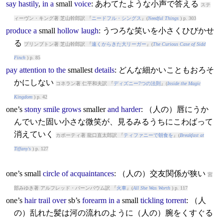
say
hastily
,
in
a
small
voice
: あわてたような小声で答える
ステ
ィーヴン・キング著 芝山幹郎訳 『
ニードフル・シングス
』(
Needful Things
) p. 303
produce
a
small
hollow
laugh
: うつろな笑いを小さくひびかせ
る
プリンプトン著 芝山幹郎訳 『
遠くからきた大リーガー
』(
The Curious Case of Sidd
Finch
) p. 85
pay
attention
to
the
small
est
details
: どんな細かいこともおろそ
かにしない
コネラン著 仁平和夫訳 『
ディズニー7つの法則
』(
Inside the Magic
Kingdom
) p. 42
one’s
stony
smile
grows
small
er
and
harder
: （人の）唇にうか
んでいた固い小さな微笑が、見るみるうちにこわばって
消えていく
カポーティ著 龍口直太郎訳 『
ティファニーで朝食を
』(
Breakfast at
Tiffany's
) p. 127
one’s
small
circle
of
acquaintances
: （人の）交友関係が狭い
宮
部みゆき著 アルフレッド・バーンバウム訳 『
火車
』(
All She Was Worth
) p. 117
one’s
hair
trail
over
sb’s
forearm
in
a
small
tickling
torrent
: （人
の）乱れた髪は河の流れのように（人の）腕をくすぐる