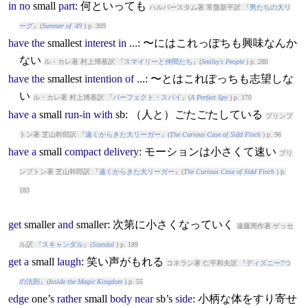
in
no
small
part
: 何といっても
ハルバースタム著 常盤新平訳 『
男たちの大リ
ーグ
』(
Summer of '49
) p. 309
have
the
small
est
interest
in
...: 〜にはこれっぽちも興味なんか
ない
ル・カレ著 村上博基訳 『
スマイリーと仲間たち
』(
Smiley's People
) p. 280
have
the
small
est
intention
of
...: 〜とはこれぽっちも志望しな
い
ル・カレ著 村上博基訳 『
パーフェクト・スパイ
』(
A Perfect Spy
) p. 170
have
a
small
run-in
with
sb: （人と）ごたごたしている
プリンプ
トン著 芝山幹郎訳 『
遠くからきた大リーガー
』(
The Curious Case of Sidd Finch
) p. 96
have
a
small
compact
delivery
: モーションは小さくて速い
プリ
ンプトン著 芝山幹郎訳 『
遠くからきた大リーガー
』(
The Curious Case of Sidd Finch
) p.
183
get
small
er
and
small
er: 次第に小さくなっていく
遠藤周作著 ゲッセ
ル訳 『
スキャンダル
』(
Scandal
) p. 189
get
a
small
laugh
: 笑い声がもれる
コネラン著 仁平和夫訳 『
ディズニー7つ
の法則
』(
Inside the Magic Kingdom
) p. 55
edge
one’s
rather
small
body
near
sb’s
side
: 小柄な体をすり寄せ