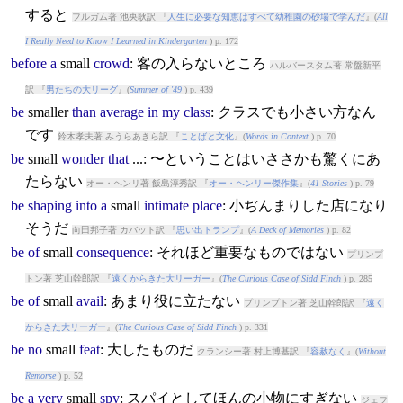
すると
フルガム著 池央耿訳 『
人生に必要な知恵はすべて幼稚園の砂場で学んだ
』(
All
I Really Need to Know I Learned in Kindergarten
) p. 172
before
a
small
crowd
: 客の入らないところ
ハルバースタム著 常盤新平
訳 『
男たちの大リーグ
』(
Summer of '49
) p. 439
be
small
er
than
average
in
my
class
: クラスでも小さい方なん
です
鈴木孝夫著 みうらあきら訳 『
ことばと文化
』(
Words in Context
) p. 70
be
small
wonder
that
...: 〜ということはいささかも驚くにあ
たらない
オー・ヘンリ著 飯島淳秀訳 『
オー・ヘンリー傑作集
』(
41 Stories
) p. 79
be
shaping
into
a
small
intimate
place
: 小ぢんまりした店になり
そうだ
向田邦子著 カバット訳 『
思い出トランプ
』(
A Deck of Memories
) p. 82
be
of
small
consequence
: それほど重要なものではない
プリンプ
トン著 芝山幹郎訳 『
遠くからきた大リーガー
』(
The Curious Case of Sidd Finch
) p. 285
be
of
small
avail
: あまり役に立たない
プリンプトン著 芝山幹郎訳 『
遠く
からきた大リーガー
』(
The Curious Case of Sidd Finch
) p. 331
be
no
small
feat
: 大したものだ
クランシー著 村上博基訳 『
容赦なく
』(
Without
Remorse
) p. 52
be
a
very
small
spy
: スパイとしてほんの小物にすぎない
ジェフ