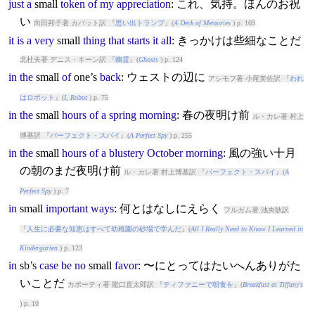
just
a
small
token
of
my
appreciation
: これ、気持。ほんのお祝
い
向田邦子著 カバット訳 『
思い出トランプ
』(
A Deck of Memories
) p. 169
it
is
a
very
small
thing
that
starts
it
all
: きっかけは些細なことだ
北杜夫著 デニス・キーン訳 『
幽霊
』(
Ghosts
) p. 124
in
the
small
of
one’s
back
: ウェストの辺に
アシモフ著 小尾芙佐訳 『
われ
はロボット
』(
I, Robot
) p. 75
in
the
small
hours
of
a
spring
morning
: 春の夜明け前
ル・カレ著 村上
博基訳 『
パーフェクト・スパイ
』(
A Perfect Spy
) p. 255
in
the
small
hours
of
a
blustery
October
morning
: 風の強い十月
の朝のまだ夜明け前
ル・カレ著 村上博基訳 『
パーフェクト・スパイ
』(
A
Perfect Spy
) p. 7
in
small
important
ways
: 何とはなしにえらく
フルガム著 池央耿訳
『
人生に必要な知恵はすべて幼稚園の砂場で学んだ
』(
All I Really Need to Know I Learned in
Kindergarten
) p. 123
in
sb’s
case
be
no
small
favor
: 〜にとってはたいへんありがた
いことだ
カポーティ著 龍口直太郎訳 『
ティファニーで朝食を
』(
Breakfast at Tiffany's
) p. 10