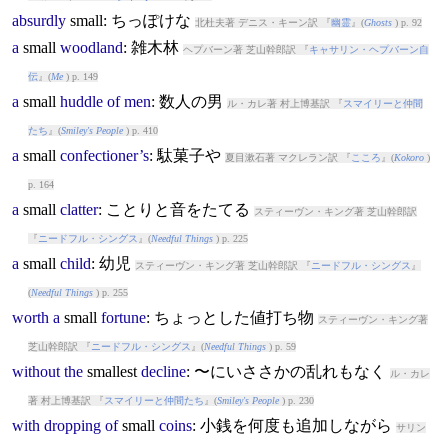
absurdly
small
: ちっぽけな
北杜夫著 デニス・キーン訳 『
幽霊
』(
Ghosts
) p. 92
a
small
woodland
: 雑木林
ヘプバーン著 芝山幹郎訳 『
キャサリン・ヘプバーン自
伝
』(
Me
) p. 149
a
small
huddle
of
men
: 数人の男
ル・カレ著 村上博基訳 『
スマイリーと仲間
たち
』(
Smiley's People
) p. 410
a
small
confectioner’s
: 駄菓子や
夏目漱石著 マクレラン訳 『
こころ
』(
Kokoro
)
p. 164
a
small
clatter
: ことりと音をたてる
スティーヴン・キング著 芝山幹郎訳
『
ニードフル・シングス
』(
Needful Things
) p. 225
a
small
child
: 幼児
スティーヴン・キング著 芝山幹郎訳 『
ニードフル・シングス
』
(
Needful Things
) p. 255
worth
a
small
fortune
: ちょっとした値打ち物
スティーヴン・キング著
芝山幹郎訳 『
ニードフル・シングス
』(
Needful Things
) p. 59
without
the
small
est
decline
: 〜にいささかの乱れもなく
ル・カレ
著 村上博基訳 『
スマイリーと仲間たち
』(
Smiley's People
) p. 230
with
dropping
of
small
coins
: 小銭を何度も追加しながら
サリン