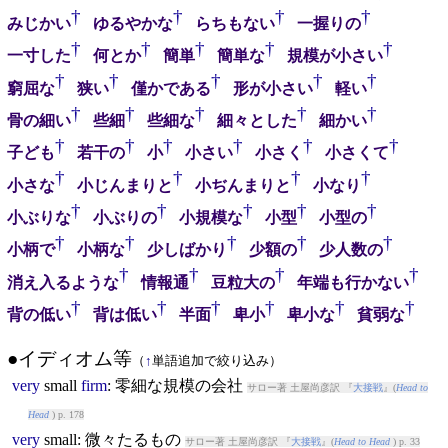
†
†
†
†
みじかい
ゆるやかな
らちもない
一握りの
†
†
†
†
†
一寸した
何とか
簡単
簡単な
規模が小さい
†
†
†
†
†
窮屈な
狭い
僅かである
形が小さい
軽い
†
†
†
†
†
骨の細い
些細
些細な
細々とした
細かい
†
†
†
†
†
†
子ども
若干の
小
小さい
小さく
小さくて
†
†
†
†
小さな
小じんまりと
小ぢんまりと
小なり
†
†
†
†
†
小ぶりな
小ぶりの
小規模な
小型
小型の
†
†
†
†
†
小柄で
小柄な
少しばかり
少額の
少人数の
†
†
†
†
消え入るような
情報通
豆粒大の
年端も行かない
†
†
†
†
†
†
背の低い
背は低い
半面
卑小
卑小な
貧弱な
●イディオム等
（
↑
単語追加で絞り込み）
very
small
firm
: 零細な規模の会社
サロー著 土屋尚彦訳 『
大接戦
』(
Head to
Head
) p. 178
very
small
: 微々たるもの
サロー著 土屋尚彦訳 『
大接戦
』(
Head to Head
) p. 33