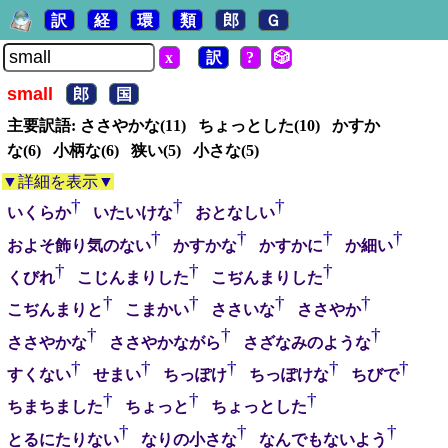
訳
経
環
類
郎
Ｇ
x
訳
?
🎲
small
郎
国
主要訳語: ささやかな(11) ちょっとした(10) かすか
な(6) 小柄な(6) 狭い(5) 小さな(5)
▼詳細を表示▼
†
†
†
いくらか
いたいけな
おとなしい
†
†
†
†
およそ飾り気のない
かすかな
かすかに
か細い
†
†
†
くびれ
こじんまりした
こぢんまりした
†
†
†
†
こぢんまりと
こまかい
ささいな
ささやか
†
†
†
ささやかな
ささやかながら
さざなみのような
†
†
†
†
†
すくない
せまい
ちっぽけ
ちっぽけな
ちびで
†
†
†
ちまちました
ちょっと
ちょっとした
†
†
†
とるにたりない
なりの小さな
なんでもないよう