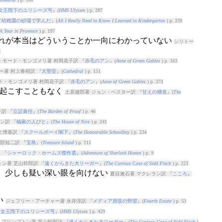
女王陛下のユリシーズ号
』(
HMS Ulysses
) p. 287
て幼稚園の砂場で学んだ
』(
All I Really Need to Know I Learned in Kindergarten
) p. 239
A Year in Provence
) p. 197
 これが本当はどういうことか一向にわかっていない
シリトー
6
・モード・モンゴメリ著 村岡花子訳 『
赤毛のアン
』(
Anne of Green Gables
) p. 163
ー著 村上春樹訳 『
大聖堂
』(
Cathedral
) p. 151
ド・モンゴメリ著 村岡花子訳 『
赤毛のアン
』(
Anne of Green Gables
) p. 373
を起こすこともなく
土居健郎著 ジョン・ベスター訳 『
甘えの構造
』(
The
訳 『
立証責任
』(
The Burden of Proof
) p. 46
ン訳 『
楡家の人びと
』(
The House of Nire
) p. 241
上博基訳 『
スクールボーイ閣下
』(
The Honourable Schoolboy
) p. 234
部知二訳 『
宝島
』(
Treasure Island
) p. 111
 『
シャーロック・ホームズ傑作選
』(
Adventure of Sherlock Homes
) p. 9
ン著 芝山幹郎訳 『
遠くからきた大リーガー
』(
The Curious Case of Sidd Finch
) p. 223
が）少しも疑い深い眼を向けない
夏目漱石著 マクレラン訳 『
こころ
』
い
ジェフリー・アーチャー著 永井淳訳 『
メディア買収の野望
』(
Fourth Estate
) p. 53
『
女王陛下のユリシーズ号
』(
HMS Ulysses
) p. 429
い
プリンプトン著 芝山幹郎訳 『
遠くからきた大リーガー
』(
The Curious Case of Sidd Finch
)