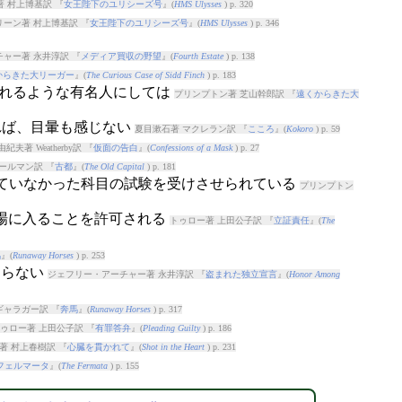
 村上博基訳 『
女王陛下のユリシーズ号
』(
HMS Ulysses
) p. 320
リーン著 村上博基訳 『
女王陛下のユリシーズ号
』(
HMS Ulysses
) p. 346
ャー著 永井淳訳 『
メディア買収の野望
』(
Fourth Estate
) p. 138
からきた大リーガー
』(
The Curious Case of Sidd Finch
) p. 183
られるような有名人にしては
プリンプトン著 芝山幹郎訳 『
遠くからきた大
れば、目暈も感じない
夏目漱石著 マクレラン訳 『
こころ
』(
Kokoro
) p. 59
紀夫著 Weatherby訳 『
仮面の告白
』(
Confessions of a Mask
) p. 27
ールマン訳 『
古都
』(
The Old Capital
) p. 181
択していなかった科目の試験を受けさせられている
プリンプトン
会場に入ることを許可される
トゥロー著 上田公子訳 『
立証責任
』(
The
馬
』(
Runaway Horses
) p. 253
当らない
ジェフリー・アーチャー著 永井淳訳 『
盗まれた独立宣言
』(
Honor Among
ギャラガー訳 『
奔馬
』(
Runaway Horses
) p. 317
ゥロー著 上田公子訳 『
有罪答弁
』(
Pleading Guilty
) p. 186
著 村上春樹訳 『
心臓を貫かれて
』(
Shot in the Heart
) p. 231
フェルマータ
』(
The Fermata
) p. 155