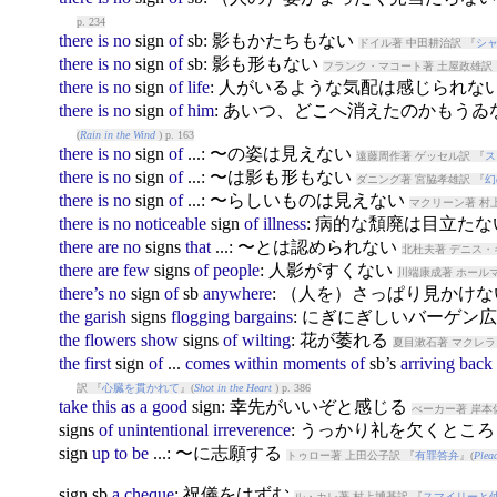
p. 234
there
is
no
sign
of
sb: 影もかたちもない
ドイル著 中田耕治訳 『
シ
there
is
no
sign
of
sb: 影も形もない
フランク・マコート著 土屋政雄訳 
there
is
no
sign
of
life
: 人がいるような気配は感じられな
there
is
no
sign
of
him
: あいつ、どこへ消えたのかもう
(
Rain in the Wind
) p. 163
there
is
no
sign
of
...: 〜の姿は見えない
遠藤周作著 ゲッセル訳 『
ス
there
is
no
sign
of
...: 〜は影も形もない
ダニング著 宮脇孝雄訳 『
幻
there
is
no
sign
of
...: 〜らしいものは見えない
マクリーン著 村
there
is
no
noticeable
sign
of
illness
: 病的な頽廃は目立た
there
are
no
sign
s
that
...: 〜とは認められない
北杜夫著 デニス・
there
are
few
sign
s
of
people
: 人影がすくない
川端康成著 ホールマ
there’s
no
sign
of
sb
anywhere
: （人を）さっぱり見かけ
the
garish
sign
s
flogging
bargains
: にぎにぎしいバーゲン
the
flowers
show
sign
s
of
wilting
: 花が萎れる
夏目漱石著 マクレラ
the
first
sign
of
...
comes
within
moments
of
sb’s
arriving
back
訳 『
心臓を貫かれて
』(
Shot in the Heart
) p. 386
take
this
as
a
good
sign
: 幸先がいいぞと感じる
べーカー著 岸本
sign
s
of
unintentional
irreverence
: うっかり礼を欠くとこ
sign
up
to
be
...: 〜に志願する
トゥロー著 上田公子訳 『
有罪答弁
』(
Plea
sign
sb
a
cheque
: 祝儀をはずむ
ル・カレ著 村上博基訳 『
スマイリーと