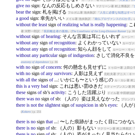
give
no
sign
: なんの反応もしめさない
マクリーン著 村上博基訳 『
bear
the
sign
: 札を掲げる
フルガム著 池央耿訳 『
人生に必要な知恵はすべ
a
good
sign
: 幸先がいい
メイル著 池央耿訳 『
南仏プロヴァンスの12か月
』(
without
the
least
sign
of
realizing
what
is
really
happening
:
著 河野一郎訳 『
長距離走者の孤独
』(
The Loneliness of the Long-Distance Runner
) p. 8
without
sign
of
hearing
: そんな言葉は耳にもいれず
ルーシー
without
any
sign
of
recognition
: よくわかっていない
カーヴァ
without
any
sign
of
recognition
: 知らん顔をして
ルーシー・モー
without
any
particular
sign
of
indigestion
: さして消化不良
anatomy of dependence
) p. 86
with
no
sign
of
concern
: 何の懸念も見せずに
トゥロー著 上田公子
with
no
sign
of
any
survivors
: 人影は見えず
北杜夫著 デニス・キー
with
all
the
sign
s
of
...: いかにも〜という感じの
ル・カレ著 村
this
is
a
very
bad
sign
: これは悪い雲ゆきだ
スティーブンスン著 阿
these
sign
s
of
sb’s
activity
: こうした活躍ぶり
ドイル著 中田耕治訳
there
was
no
sign
of
sb: （人の）姿は見えなかった
プリンプト
there
is
not
the
slightest
sign
of
suspicion
in
sb’s
eyes
: （人
(
Kokoro
) p. 251
there
is
no
sign
that
...: 〜した痕跡がまったく目につかな
there
is
no
sign
of
sb: （人の）影もない
マクリーン著 村上博基訳 
there
is
no
sign
of
sb: （人の）姿がまったく見当たらな