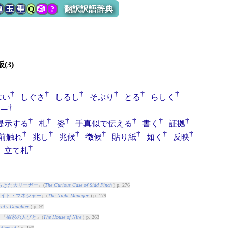
連
玉
聖
Q
🎲
?
翻訳訳語辞典
(3)
†
†
†
†
†
†
はい
しぐさ
しるし
そぶり
とる
らしく
†
ー
†
†
†
†
†
†
提示する
札
姿
手真似で伝える
書く
証拠
†
†
†
†
†
†
†
前触れ
兆し
兆候
徴候
貼り紙
如く
反映
†
立て札
らきた大リーガー
』(
The Curious Case of Sidd Finch
) p. 276
ナイト・マネジャー
』(
The Night Manager
) p. 179
al's Daughter
) p. 91
 『
楡家の人びと
』(
The House of Nire
) p. 263
thedral
) p. 160