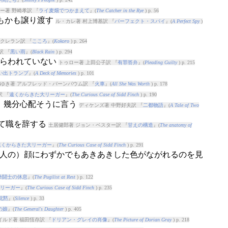
ー著 野崎孝訳 『
ライ麦畑でつかまえて
』(
The Catcher in the Rye
) p. 56
にもかも譲り渡す
ル・カレ著 村上博基訳 『
パーフェクト・スパイ
』(
A Perfect Spy
)
クレラン訳 『
こころ
』(
Kokoro
) p. 264
訳 『
黒い雨
』(
Black Rain
) p. 294
あらわれていない
トゥロー著 上田公子訳 『
有罪答弁
』(
Pleading Guilty
) p. 215
い出トランプ
』(
A Deck of Memories
) p. 101
ゆき著 アルフレッド・バーンバウム訳 『
火車
』(
All She Was Worth
) p. 178
 『
遠くからきた大リーガー
』(
The Curious Case of Sidd Finch
) p. 190
も、幾分心配そうに言う
ディケンズ著 中野好夫訳 『
二都物語
』(
A Tale of Two
って職を辞する
土居健郎著 ジョン・ベスター訳 『
甘えの構造
』(
The anatomy of
遠くからきた大リーガー
』(
The Curious Case of Sidd Finch
) p. 291
: （人の）顔にわずかでもあきあきした色がながれるのを見
拳闘士の休息
』(
The Pugilist at Rest
) p. 122
リーガー
』(
The Curious Case of Sidd Finch
) p. 235
沈黙
』(
Silence
) p. 33
の娘
』(
The General's Daughter
) p. 405
イルド著 福田恆存訳 『
ドリアン・グレイの肖像
』(
The Picture of Dorian Gray
) p. 218