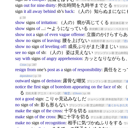
sign
out
for
nine-thirty
: 外出時間を九時半までとる
サリンジャ
sign
it
all
away
behind
sb’s
back
: （人の）知らぬまにな
p. 50
show
sign
s
of
irritation
: （人の）癇が高じてくる
夏目漱石著 マ
show
sign
s
of
...: 〜ようになっている
井伏鱒二著 ジョン・ベスター
show
not
a
sign
of
even
vague
offense
: 立腹のかけらすら
show
no
sign
s
of
leaving
: 腰を上げない
向田邦子著 カバット訳 『
思
show
no
sign
of
leveling
off
: 成長ぶりがまた凄まじい
宮部み
see
no
sign
of
sb: （人の）姿は見えない
プリンプトン著 芝山幹郎訳
say
with
sign
s
of
angry
apprehension
: カッとなりながら
Cities
) p. 287
resign
from
one’s
post
as
a
sign
of
responsibility
: 責任をと
dependence
) p. 59
outward
sign
s
of
derision
: 露骨な嘲笑
プリンプトン著 芝山幹郎訳 『
notice
the
first
sign
of
boredom
appearing
on
the
face
of
sb
る
北杜夫著 デニス・キーン訳 『
幽霊
』(
Ghosts
) p. 66
not
a
good
sign
: こりゃ見込みなしだ
ジョーンズ著 岸本佐知子訳 『
no
sign
of
sb: 影も形もない
プリンプトン著 芝山幹郎訳 『
遠くからきた大
make
the
sign
of
the
cross
: 十字を切る
遠藤周作著 ジョンストン訳 『
make
sign
of
the
cross
: 胸に十字を切る
デミル著 上田公子訳 『
将軍
make
no
sign
of
recognition
: 相手に気づかぬふりをする
ワ