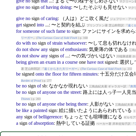
give
no
sign
that
...: まるで〜の様子をしめさない
マクリーン著
give
no
sign
of
having
doing
: 〜したそぶりも見せない
マク
give
no
sign
of
caring
: （人は）どこ吹く風だ
ジェフリー・アーチ
get
sign
ed
into
...: 〜と契約を結ぶ
プリンプトン著 芝山幹郎訳 『
遠く
for
someone
of
such
fame
to
sign
: ファンにサインを求め
リーガー
』(
The Curious Case of Sidd Finch
) p. 168
do
with
no
sign
of
strain
whatsoever
: 〜して息も切れなけ
do
not
show
any
sign
s
of
enthusiasm
: 気乗薄の体である
三島由
do
not
show
any
sign
s
of
...: 〜の気づかいはない
川端康成著 ホ
being
given
an
exam
in
a
course
one
have
not
sign
ed: 選
著 芝山幹郎訳 『
遠くからきた大リーガー
』(
The Curious Case of Sidd Finch
) p. 232
be
sign
ed
onto
the
floor
for
fifteen
minutes
: 十五分だけ立
Burden of Proof
) p. 277
be
no
sign
of
sb: なかなか現れない
三島由紀夫著 ギャラガー訳 『
奔
be
no
sign
of
anyone
on
the
street
: 路上には人っ子一人見
Thieves
) p. 203
be
no
sign
of
anyone
else
being
there
: 人影がない
三島由紀夫著 
be
like
a
painted
sign
: 絵に描いたようにあらわれている
ト
any
sign
of
belligerence
: ちょっとでも喧嘩腰になる
ギルモア
a
sign
of
absorption
: 熱中している証拠
べーカー著 岸本佐知子訳 『