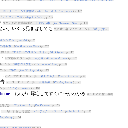
ャーロック・ホームズ傑作選
』(
Adventure of Sherlock Homes
) p. 172
『
アンジェラの灰
』(
Angela's Ashes
) p. 112
い
ダニング著 宮脇孝雄訳 『
幻の特装本
』(
The Bookman's Wake
) p. 400
ゐない、いくら見まはしても
丸谷才一著 デニス･キーン訳 『
横しぐれ
』
キャンダル
』(
Scandal
) p. 21
の特装本
』(
The Bookman's Wake
) p. 212
上博基訳 『
女王陛下のユリシーズ号
』(
HMS Ulysses
) p. 112
ない
松本清張著 ブルム訳 『
点と線
』(
Points and Lines
) p. 127
キーン訳 『
楡家の人びと
』(
The House of Nire
) p. 168
ン訳 『
古都
』(
The Old Capital
) p. 169
ない
池波正太郎著 フリュー訳 『
殺しの四人
』(
Master Assassin
) p. 65
広告
トゥロー著 上田公子訳 『
有罪答弁
』(
Pleading Guilty
) p. 41
ン訳 『
こころ
』(
Kokoro
) p. 168
home
: （人が）帰宅してすぐに〜がわかる
ギルモア著 村上春樹
佐知子訳 『
フェルマータ
』(
The Fermata
) p. 155
ろ
ル・カレ著 村上博基訳 『
パーフェクト・スパイ
』(
A Perfect Spy
) p. 102
ding Guilty
) p. 54
仲間たち
』(
Smiley's People
) p. 242