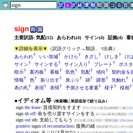
訳
x
訳
経
環
類
郎
国
コ
Ｇ
百
sign
郎
国
主要訳語: 気配(12) あらわれ(4) サイン(4) 証拠(4) 看板
▼詳細を表示▼
（
訳語クリック→類語、 †出典
）
†
†
†
†
†
あらわれ
いい加減
かけら
きざし
けしき
け
†
†
†
†
サイン
サインする
サイン入り
プレート
ポスタ
†
†
†
†
†
†
暗示
案内板
看板
気色
気配
傾向
契約金を
†
†
†
†
†
†
†
情報
色
振り出す
身ぶり
跡
跡形
先触れ
†
†
†
†
†
†
表の札
表現
表情
予測させる要素
様子
様相
●イディオム等
（検索欄に単語追加で絞り込み）
sign
the
lease
: 賃借契約をすます
プリンプトン著 芝山幹郎訳 『
遠くか
sign
sb
off
: 命を売り渡すサインをする
ル・カレ著 村上博基訳 『
sign
out
sth: 支給してもらう
デミル著 上田公子訳 『
将軍の娘
』(
The Gener
positive
sign
s
of
reconstruction
: 復興の緒
北杜夫著 デニス・キーン訳
give
no
sign
: そぶりは見せない
カーヴァー著 村上春樹訳 『
大聖堂
』(
Ca