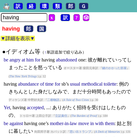
訳
経
環
類
郎
Ｇ
x
訳
?
🎲
having
郎
国
▼詳細を表示▼
●イディオム等
（
↑
単語追加で絞り込み）
be
angry
at
him
for
having
abandoned
one: 彼が離れていってし
まったことを怒っている
オースター著 柴田元幸訳 『
鍵のかかった部屋
』
(
The New York Trilogy
) p. 12
having
abundance
of
time
for
sb’s
usual
methodical
toilette
: 例の
きちんとした身だしなみで、まだ十分時間もあったので
ディケンズ著 中野好夫訳 『
二都物語
』(
A Tale of Two Cities
) p. 30
Yet
,
having
accepted
, ...: ありがたく招待を受けはしたもの
の、
トゥロー著 上田公子訳 『
立証責任
』(
The Burden of Proof
) p. 184
be
against
having
one’s
mother-in-law
move
in
with
them
: 姑と別
に暮したい
向田邦子著 カバット訳 『
思い出トランプ
』(
A Deck of Memories
) p. 131