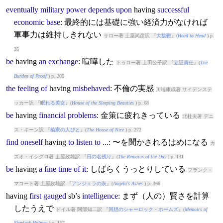
eventually
military
power
depends
upon
having
successful
economic
base
: 最終的には基礎に強い経済力がなければ
軍事力は維持しきれない
サロー著 土屋尚彦訳 『
大接戦
』(
Head to Head
) p.
35
be
having
an
exchange
: 喧嘩した
トゥロー著 上田公子訳 『
立証責任
』(
The
Burden of Proof
) p. 205
the
feeling
of
having
misbehaved
: 不倫の実感
川端康成著 サイデンステ
ッカー訳 『
眠れる美女
』(
House of the Sleeping Beauties
) p. 68
be
having
financial
problems
: 金策に疲れきっている
北杜夫著 デニ
ス・キーン訳 『
楡家の人びと
』(
The House of Nire
) p. 272
find
oneself
having
to
listen
to
...: 〜を聞かされるはめになる
カ
ズオ・イシグロ著 土屋政雄訳 『
日の名残り
』(
The Remains of the Day
) p. 131
be
having
a
fine
time
of
it
: しばらくうっとりしている
フランク・
マコート著 土屋政雄訳 『
アンジェラの灰
』(
Angela's Ashes
) p. 366
having
first
gauged
sb’s
intelligence
: まず（人の）賢さを計算
したうえで
ドイル著 阿部知二訳 『
回想のシャーロック・ホームズ
』(
Memoirs of
Sherlock Holmes
) p. 157