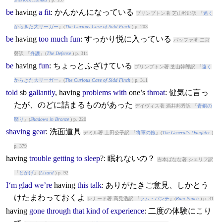
be
having
a
fit
: かんかんになっている
プリンプトン著 芝山幹郎訳 『
遠く
からきた大リーガー
』(
The Curious Case of Sidd Finch
) p. 203
be
having
too
much
fun
: すっかり悦に入っている
バッファ著 二宮
磬訳 『
弁護
』(
The Defense
) p. 311
be
having
fun
: ちょっとふざけている
プリンプトン著 芝山幹郎訳 『
遠く
からきた大リーガー
』(
The Curious Case of Sidd Finch
) p. 311
told
sb
gallantly
,
having
problems
with
one’s
throat
: 健気に言っ
たが、のどに詰まるものがあった
デイヴィス著 酒井邦秀訳 『
青銅の
翳り
』(
Shadows in Bronze
) p. 220
shaving
gear
: 洗面道具
デミル著 上田公子訳 『
将軍の娘
』(
The General's Daughter
)
p. 379
having
trouble
getting
to
sleep
?: 眠れないの？
吉本ばなな著 シェリフ訳
『
とかげ
』(
Lizard
) p. 92
I‘m
glad
we’re
having
this
talk
: ありがたきご意見、しかとう
けたまわっておくよ
レナード著 高見浩訳 『
ラム・パンチ
』(
Rum Punch
) p. 31
having
gone
through
that
kind
of
experience
: 二度の体験にこり