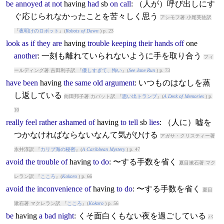
be
annoyed
at
not
having
had
sb
on
call
: （人が）呼び出しにす
ぐ応じられなかったことを苦々しく思う
アシモフ著 小尾芙佐訳
『
夜明けのロボット
』(
Robots of Dawn
) p. 23
look
as
if
they
are
having
trouble
keeping
their
hands
off
one
another
: 一刻も離れていられないように手を取り合う
フィ
ールディング著 吉田利子訳 『
優しすぎて、怖い
』(
See Jane Run
) p. 73
have
been
having
the
same
old
argument
: いつものはなしを蒸
し返している
向田邦子著 カバット訳 『
思い出トランプ
』(
A Deck of Memories
) p.
10
really
feel
rather
ashamed
of
having
to
tell
sb
lies
: （人に）嘘を
つかなければならないなんて気がひける
アガサ・クリスティー著
永井淳訳 『
カリブ海の秘密
』(
A Caribbean Mystery
) p. 47
avoid
the
trouble
of
having
to
do
: 〜する手数を省く
夏目漱石著 マク
レラン訳 『
こころ
』(
Kokoro
) p. 66
avoid
the
inconvenience
of
having
to
do
: 〜する手数を省く
夏目
漱石著 マクレラン訳 『
こころ
』(
Kokoro
) p. 56
be
having
a
bad
night
: くそ面白くもない夜を過ごしている
バ