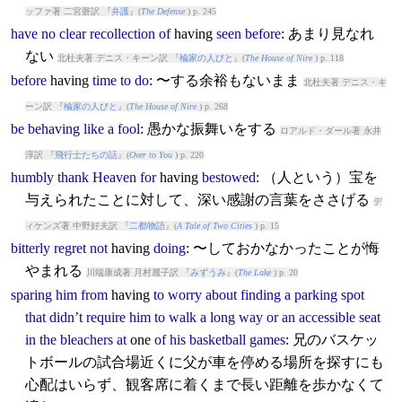
ッファ著 二宮磬訳 『
弁護
』(
The Defense
) p. 245
have
no
clear
recollection
of
having
seen
before
: あまり見なれ
ない
北杜夫著 デニス・キーン訳 『
楡家の人びと
』(
The House of Nire
) p. 118
before
having
time
to
do
: 〜する余裕もないまま
北杜夫著 デニス・キ
ーン訳 『
楡家の人びと
』(
The House of Nire
) p. 268
be
behaving
like
a
fool
: 愚かな振舞いをする
ロアルド・ダール著 永井
淳訳 『
飛行士たちの話
』(
Over to You
) p. 220
humbly
thank
Heaven
for
having
bestowed
: （人という）宝を
与えられたことに対して、深い感謝の言葉をささげる
デ
ィケンズ著 中野好夫訳 『
二都物語
』(
A Tale of Two Cities
) p. 15
bitterly
regret
not
having
doing
: 〜しておかなかったことが悔
やまれる
川端康成著 月村麗子訳 『
みずうみ
』(
The Lake
) p. 20
sparing
him
from
having
to
worry
about
finding
a
parking
spot
that
didn’t
require
him
to
walk
a
long
way
or
an
accessible
seat
in
the
bleachers
at
one
of
his
basketball
games
: 兄のバスケッ
トボールの試合場近くに父が車を停める場所を探すにも
心配はいらず、観客席に着くまで長い距離を歩かなくて