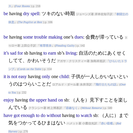
ス
』(
Four Rooms
) p. 218
be
having
dry
spell
: ツキのない時期
ジョーンズ著 岸本佐知子訳 『
拳闘士の
休息
』(
The Pugilist at Rest
) p. 106
be
having
some
trouble
making
one’s
dues
: 会費が滞っている
ト
ゥロー著 上田公子訳 『
有罪答弁
』(
Pleading Guilty
) p. 142
it’s
sad
for
sb
having
to
earn
sb’s
living
: 自活のためにあくせく
してて、かわいそうだ
アガサ・クリスティー著 加島祥造訳 『
ひらいたトラ
ンプ
』(
Cards on the Table
) p. 154
it
is
not
easy
having
only
one
child
: 子供が一人しかいないとい
うのはつらいことだ
ロアルド・ダール著 永井淳訳 『
飛行士たちの話
』(
Over
to You
) p. 232
enjoy
having
the
upper
hand
on
sb: （人を）見下すことを楽し
んでいる
クランシー著 村上博基訳 『
容赦なく
』(
Without Remorse
) p. 580
have
got
enough
to
do
without
having
to
watch
sb: （人に）まで
気をつかってるひまはない
ハメット著 小鷹信光訳 『
赤い収穫
』(
Red
Harvest
) p. 276