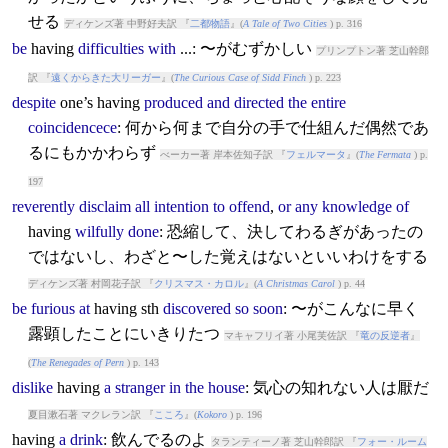
せる
ディケンズ著 中野好夫訳 『
二都物語
』(
A Tale of Two Cities
) p. 316
be
having
difficulties
with
...: 〜がむずかしい
プリンプトン著 芝山幹郎
訳 『
遠くからきた大リーガー
』(
The Curious Case of Sidd Finch
) p. 223
despite
one’s
having
produced
and
directed
the
entire
coincidencece
: 何から何まで自分の手で仕組んだ偶然であ
るにもかかわらず
べーカー著 岸本佐知子訳 『
フェルマータ
』(
The Fermata
) p.
197
reverently
disclaim
all
intention
to
offend
,
or
any
knowledge
of
having
wilfully
done
: 恐縮して、決してわるぎがあったの
ではないし、わざと〜した覚えはないといいわけをする
ディケンズ著 村岡花子訳 『
クリスマス・カロル
』(
A Christmas Carol
) p. 44
be
furious
at
having
sth
discovered
so
soon
: 〜がこんなに早く
露顕したことにいきりたつ
マキャフリイ著 小尾芙佐訳 『
竜の反逆者
』
(
The Renegades of Pern
) p. 143
dislike
having
a
stranger
in
the
house
: 気心の知れない人は厭だ
夏目漱石著 マクレラン訳 『
こころ
』(
Kokoro
) p. 196
having
a
drink
: 飲んでるのよ
タランティーノ著 芝山幹郎訳 『
フォー・ルーム