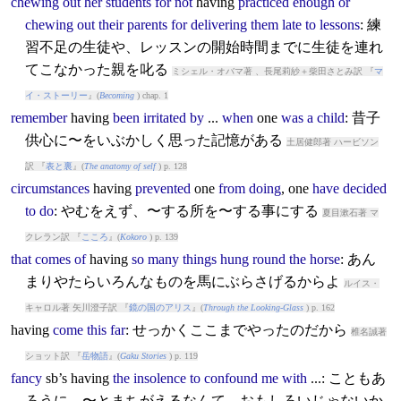
chewing
out
her
students
for
not
having
practiced
enough
or
chewing
out
their
parents
for
delivering
them
late
to
lessons
: 練
習不足の生徒や、レッスンの開始時間までに生徒を連れ
てこなかった親を叱る
ミシェル・オバマ著 、長尾莉紗＋柴田さとみ訳 『
マ
イ・ストーリー
』(
Becoming
) chap. 1
remember
having
been
irritated
by
...
when
one
was
a
child
: 昔子
供心に〜をいぶかしく思った記憶がある
土居健郎著 ハービソン
訳 『
表と裏
』(
The anatomy of self
) p. 128
circumstances
having
prevented
one
from
doing
, one
have
decided
to
do
: やむをえず、〜する所を〜する事にする
夏目漱石著 マ
クレラン訳 『
こころ
』(
Kokoro
) p. 139
that
comes
of
having
so
many
things
hung
round
the
horse
: あん
まりやたらいろんなものを馬にぶらさげるからよ
ルイス・
キャロル著 矢川澄子訳 『
鏡の国のアリス
』(
Through the Looking-Glass
) p. 162
having
come
this
far
: せっかくここまでやったのだから
椎名誠著
ショット訳 『
岳物語
』(
Gaku Stories
) p. 119
fancy
sb’s
having
the
insolence
to
confound
me
with
...: こともあ
ろうに、〜とまちがえるなんて、おもしろいじゃないか