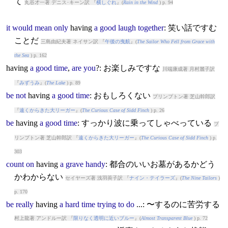
て
丸谷才一著 デニス･キーン訳 『
横しぐれ
』(
Rain in the Wind
) p. 94
it
would
mean
only
having
a
good
laugh
together
: 笑い話ですむ
ことだ
三島由紀夫著 ネイサン訳 『
午後の曳航
』(
The Sailor Who Fell from Grace with
the Sea
) p. 162
having
a
good
time
,
are
you
?: お楽しみですな
川端康成著 月村麗子訳
『
みずうみ
』(
The Lake
) p. 89
be
not
having
a
good
time
: おもしろくない
プリンプトン著 芝山幹郎訳
『
遠くからきた大リーガー
』(
The Curious Case of Sidd Finch
) p. 26
be
having
a
good
time
: すっかり波に乗ってしゃべっている
プ
リンプトン著 芝山幹郎訳 『
遠くからきた大リーガー
』(
The Curious Case of Sidd Finch
) p.
303
count
on
having
a
grave
handy
: 都合のいいお墓があるかどう
かわからない
セイヤーズ著 浅羽莢子訳 『
ナイン・テイラーズ
』(
The Nine Tailors
)
p. 170
be
really
having
a
hard
time
trying
to
do
...: 〜するのに苦労する
村上龍著 アンドルー訳 『
限りなく透明に近いブルー
』(
Almost Transparent Blue
) p. 72