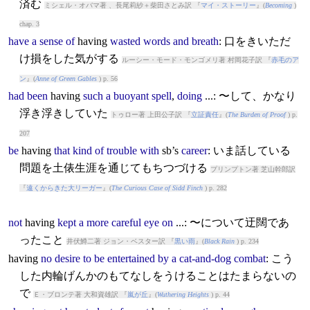
済む
ミシェル・オバマ著 、長尾莉紗＋柴田さとみ訳 『
マイ・ストーリー
』(
Becoming
)
chap. 3
have
a
sense
of
having
wasted
words
and
breath
: 口をきいただ
け損をした気がする
ルーシー・モード・モンゴメリ著 村岡花子訳 『
赤毛のア
ン
』(
Anne of Green Gables
) p. 56
had
been
having
such
a
buoyant
spell
,
doing
...: 〜して、かなり
浮き浮きしていた
トゥロー著 上田公子訳 『
立証責任
』(
The Burden of Proof
) p.
207
be
having
that
kind
of
trouble
with
sb’s
career
: いま話している
問題を土俵生涯を通じてもちつづける
プリンプトン著 芝山幹郎訳
『
遠くからきた大リーガー
』(
The Curious Case of Sidd Finch
) p. 282
not
having
kept
a
more
careful
eye
on
...: 〜について迂闊であ
ったこと
井伏鱒二著 ジョン・ベスター訳 『
黒い雨
』(
Black Rain
) p. 234
having
no
desire
to
be
entertained
by
a
cat-and-dog
combat
: こう
した内輪げんかのもてなしをうけることはたまらないの
で
Ｅ・ブロンテ著 大和資雄訳 『
嵐が丘
』(
Wuthering Heights
) p. 44