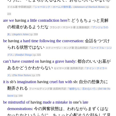
ドイル著 中田耕治訳 『
シャーロック・ホームズ傑作選
』(
Adventure of Sherlock Homes
) p.
221
are
we
having
a
little
contradiction
here
?: どうもちょっと見解
の相違があるようだな
フランク・マコート著 土屋政雄訳 『
アンジェラの
灰
』(
Angela's Ashes
) p. 359
be
having
a
hard
time
following
the
conversation
: 会話をつづけ
られる状態ではない
スティーヴン・キング著 芝山幹郎訳 『
ニードフル・シン
グス
』(
Needful Things
) p. 325
can’t
have
counted
on
having
a
grave
handy
: 都合のいいお墓が
あるかどうかわからない
セイヤーズ著 浅羽莢子訳 『
ナイン・テイラー
ズ
』(
The Nine Tailors
) p. 170
it
is
sb’s
imagination
having
cruel
fun
with
sb: 自分の想像力に
翻弄される
フィールディング著 吉田利子訳 『
秘密なら、言わないで
』(
Tell Me No
Secret
) p. 144
be
mistrustful
of
having
made
a
mistake
in
one’s
late
demonstrations
: 今の興奮状態は、われながらまずくはな
かったかというふうに、ちょっと心配そうな顔をして見