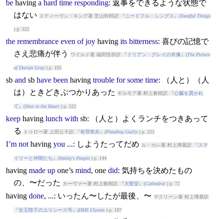
be
having
a
hard
time
responding
: 返事をできるような状態で
はない
スティーヴン・キング著 芝山幹郎訳 『
ニードフル・シングス
』(
Needful Things
) p. 325
the
remembrance
even
of
joy
having
its
bitterness
: 喜びの記憶で
さえ悲痛が伴う
ワイルド著 福田恆存訳 『
ドリアン・グレイの肖像
』(
The Picture
of Dorian Gray
) p. 195
sb
and
sb
have
been
having
trouble
for
some
time
: （人と）（人
は）ときどきぶつかりあった
ギルモア著 村上春樹訳 『
心臓を貫かれ
て
』(
Shot in the Heart
) p. 522
keep
having
lunch
with
sb: （人と）よくランチをつきあって
る
トゥロー著 上田公子訳 『
有罪答弁
』(
Pleading Guilty
) p. 253
I’m
not
having
you
...: しようたってだめ
ル・カレ著 村上博基訳 『
スマ
イリーと仲間たち
』(
Smiley's People
) p. 144
having
made
up
one’s
mind
, one
did
: 気持ちを決めたもの
の、〜だった
カーヴァー著 村上春樹訳 『
大聖堂
』(
Cathedral
) p. 72
having
done
, ...: いったん〜したが最後、〜
マクリーン著 村上博基訳
『
女王陛下のユリシーズ号
』(
HMS Ulysses
) p. 187