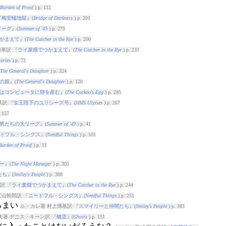
Burden of Proof
) p. 112
『
梅安蟻地獄
』(
Bridge of Darkness
) p. 201
リーグ
』(
Summer of '49
) p. 279
かまえて
』(
The Catcher in the Rye
) p. 200
孝訳 『
ライ麦畑でつかまえて
』(
The Catcher in the Rye
) p. 237
ories
) p. 72
The General's Daughter
) p. 324
の娘
』(
The General's Daughter
) p. 120
はコンピュータに卵を産む
』(
The Cuckoo's Egg
) p. 285
訳 『
女王陛下のユリシーズ号
』(
HMS Ulysses
) p. 267
. 157
男たちの大リーグ
』(
Summer of '49
) p. 41
ドフル・シングス
』(
Needful Things
) p. 101
Burden of Proof
) p. 11
ー
』(
The Night Manager
) p. 305
たち
』(
Smiley's People
) p. 308
訳 『
ライ麦畑でつかまえて
』(
The Catcher in the Rye
) p. 244
芝山幹郎訳 『
ニードフル・シングス
』(
Needful Things
) p. 251
るまい
ル・カレ著 村上博基訳 『
スマイリーと仲間たち
』(
Smiley's People
) p. 383
夫著 デニス・キーン訳 『
幽霊
』(
Ghosts
) p. 151