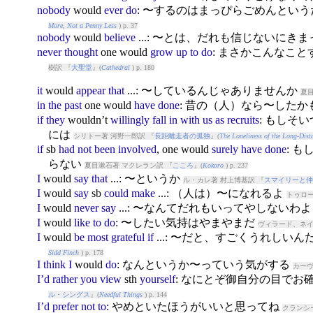
nobody
would
ever
do
: 〜するのはまっぴらごめんとい
More, Not a Penny Less
) p. 37
nobody
would
believe
...: 〜とは、だれも信じないにき
never
thought
one
would
grow
up
to
do
: まさかこんなこ
樹訳 『
大聖堂
』(
Cathedral
) p. 180
it
would
appear
that
...: 〜しているんじゃありませんか
夏目
in
the
past
one
would
have
done
: 昔の（人）なら〜した
if
they
would
n’t
willingly
fall
in
with
us
as
recruits
: もしそ
には
シリトー著 河野一郎訳 『
長距離走者の孤独
』(
The Loneliness of the Long-Dist
if
sb
had
not
been
involved
, one
would
surely
have
done
: 
らない
夏目漱石著 マクレラン訳 『
こころ
』(
Kokoro
) p. 237
I
would
say
that
...: 〜というか
ル・カレ著 村上博基訳 『
スマイリーと仲
I
would
say
sb
could
make
...: （人は）〜になれるよ
トゥロー
I
would
never
say
...: 〜なんてだれもいってやしないわ
I
would
like
to
do
: 〜したい気持はやまやまだ
ヴィラード、ネイ
I
would
be
most
grateful
if
...: 〜だと、すごくうれしいん
Sidd Finch
) p. 178
I
think
I
would
do
: なんというか〜っていう気がする
カーヴ
I’d
rather
you
view
sth
yourself
: なにとぞ御自分の目でお
ル・シングス
』(
Needful Things
) p. 144
I’d
prefer
not
to
: やめといたほうがいいと思ってね
クランシ