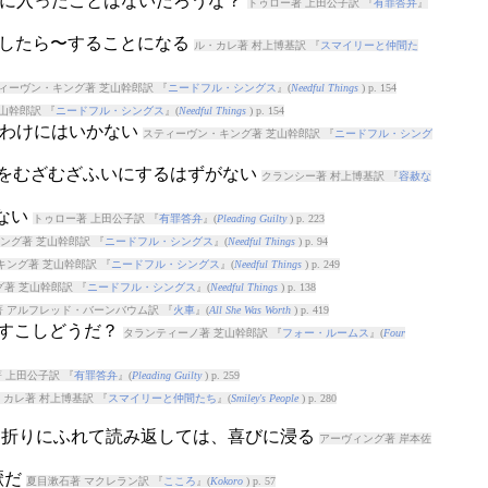
、〜に入ったことはないだろうな？
トゥロー著 上田公子訳 『
有罪答弁
』
くが〜したら〜することになる
ル・カレ著 村上博基訳 『
スマイリーと仲間た
ィーヴン・キング著 芝山幹郎訳 『
ニードフル・シングス
』(
Needful Things
) p. 154
山幹郎訳 『
ニードフル・シングス
』(
Needful Things
) p. 154
うわけにはいかない
スティーヴン・キング著 芝山幹郎訳 『
ニードフル・シング
スをむざむざふいにするはずがない
クランシー著 村上博基訳 『
容赦な
くない
トゥロー著 上田公子訳 『
有罪答弁
』(
Pleading Guilty
) p. 223
ング著 芝山幹郎訳 『
ニードフル・シングス
』(
Needful Things
) p. 94
ング著 芝山幹郎訳 『
ニードフル・シングス
』(
Needful Things
) p. 249
著 芝山幹郎訳 『
ニードフル・シングス
』(
Needful Things
) p. 138
 アルフレッド・バーンバウム訳 『
火車
』(
All She Was Worth
) p. 419
をすこしどうだ？
タランティーノ著 芝山幹郎訳 『
フォー・ルームス
』(
Four
 上田公子訳 『
有罪答弁
』(
Pleading Guilty
) p. 259
・カレ著 村上博基訳 『
スマイリーと仲間たち
』(
Smiley's People
) p. 280
書を折りにふれて読み返しては、喜びに浸る
アーヴィング著 岸本佐
厭だ
夏目漱石著 マクレラン訳 『
こころ
』(
Kokoro
) p. 57