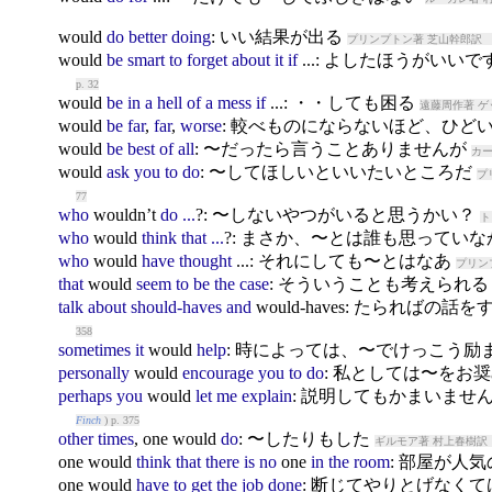
would
do
better
doing
: いい結果が出る
プリンプトン著 芝山幹郎訳 
would
be
smart
to
forget
about
it
if
...: よしたほうがいいで
p. 32
would
be
in
a
hell
of
a
mess
if
...: ・・しても困る
遠藤周作著 ゲ
would
be
far
,
far
,
worse
: 較べものにならないほど、ひど
would
be
best
of
all
: 〜だったら言うことありませんが
カー
would
ask
you
to
do
: 〜してほしいといいたいところだ
プ
77
who
would
n’t
do
...
?: 〜しないやつがいると思うかい？
ト
who
would
think
that
...
?: まさか、〜とは誰も思ってい
who
would
have
thought
...: それにしても〜とはなあ
プリン
that
would
seem
to
be
the
case
: そういうことも考えられ
talk
about
should-haves
and
would
-haves: たらればの話を
358
sometimes
it
would
help
: 時によっては、〜でけっこう励
personally
would
encourage
you
to
do
: 私としては〜をお
perhaps
you
would
let
me
explain
: 説明してもかまいませ
Finch
) p. 375
other
times
, one
would
do
: 〜したりもした
ギルモア著 村上春樹訳 
one
would
think
that
there
is
no
one
in
the
room
: 部屋が人
one
would
have
to
get
the
job
done
: 断じてやりとげなく