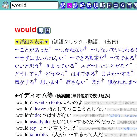
訳
x
訳
経
環
類
郎
国
コ
Ｇ
百
would
郎
国
▼詳細を表示▼
（
訳語クリック→類語、 †出典
）
†
†
〜ことがあった
〜しかねない
〜しないでいられる
†
†
†
〜せずにはいられない
〜できる勘定だ
〜筈である
†
†
†
いいと思う
きまっている
さぞ〜したことだろう
†
†
†
†
どうしても
どうやら
はずである
まさか〜する
†
†
†
†
気がする
思います
辞さない
常だ
訊かれれば〜
●イディオム等
（検索欄に単語追加で絞り込み）
would
n’t
want
sb
to
do
: いいのよ
スティーヴン・キング著 芝山幹郎訳 
would
n’t
leave
: 頑としてうごこうとしない
ル・カレ著 村上博基
would
n’t
do
: 〜はずがない
トゥロー著 上田公子訳 『
立証責任
』(
The Burde
would
usually
do
: たいてい〜するのが常だった
三島由紀夫著 We
would
say
...: 〜と言うとこだ
サリンジャー著 野崎孝訳 『
ライ麦畑でつ
would
rather
do
: （人が）〜するって人だ
カーヴァー著 村上春樹