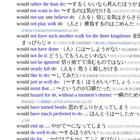
would
rather
die
than
do
: 〜するくらいなら死んだほうが
would
not
want
to
do
: 〜するのは気がひける
ジェフリー・アーチ
would
not
say
one
believe
sb: （人を）信じる気はさらさ
would
not
play
with
sb: （人と）勝負するのはごめんだ
フ
to Know I Learned in Kindergarten
) p. 246
would
not
have
such
another
walk
for
the
three
kingdoms
: 
まっぴらじゃ
Ｅ・ブロンテ著 大和資雄訳 『
嵐が丘
』(
Wuthering Heights
) p. 
would
not
have
done
: （人）には〜しようがない
村上春樹著 
would
not
do
it
: どうしてもうんといわない
サリンジャー著 野崎
would
not
be
ignored
: 切り捨てて済むものではない
バーンバ
would
nearly
kill
sb: （人を）危うく殺しかける
カーヴァー著 
would
like
to
do
: 〜してみたい
村上春樹著 アルフレッド・バーンバウム
would
just
as
well
do
: （〜する）ほうがいいでしょう
トゥ
would
insist
that
...: 〜というのが口癖だった
ル・カレ著 村上博
would
hazard
for
sb
,
without
a
moment’s
demur
: 一瞬のた
野好夫訳 『
二都物語
』(
A Tale of Two Cities
) p. 147
would
have
turned
heads
: 思わずふりかえってしまう
スティ
would
have
much
preferred
to
do
...: ほんとうは〜したか
p. 384
would
end
up
...: やがて〜になってしまう
ジェフリー・アーチャー
would
do
well
to
do
: 〜するほうがいい
ル・カレ著 村上博基訳 『
ス
would
do
for
...: 〜だけでも〜してふしぎはない
ル・カレ著 