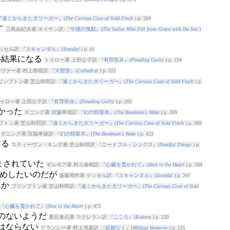
『
遠くからきた大リーガー
』(
The Curious Case of Sidd Finch
) p. 200
す
三島由紀夫著 ネイサン訳 『
午後の曳航
』(
The Sailor Who Fell from Grace with the Sea
)
ッセル訳 『
スキャンダル
』(
Scandal
) p. 61
い結果になる
トゥロー著 上田公子訳 『
有罪答弁
』(
Pleading Guilty
) p. 194
ヴァー著 村上春樹訳 『
大聖堂
』(
Cathedral
) p. 322
リンプトン著 芝山幹郎訳 『
遠くからきた大リーガー
』(
The Curious Case of Sidd Finch
) p.
ゥロー著 上田公子訳 『
有罪答弁
』(
Pleading Guilty
) p. 269
なかった
ダニング著 宮脇孝雄訳 『
幻の特装本
』(
The Bookman's Wake
) p. 309
プトン著 芝山幹郎訳 『
遠くからきた大リーガー
』(
The Curious Case of Sidd Finch
) p. 368
る
ダニング著 宮脇孝雄訳 『
幻の特装本
』(
The Bookman's Wake
) p. 422
する
スティーヴン・キング著 芝山幹郎訳 『
ニードフル・シングス
』(
Needful Things
) p.
まされていた
ギルモア著 村上春樹訳 『
心臓を貫かれて
』(
Shot in the Heart
) p. 569
奨めしたいのだが
遠藤周作著 ゲッセル訳 『
スキャンダル
』(
Scandal
) p. 247
んか
プリンプトン著 芝山幹郎訳 『
遠くからきた大リーガー
』(
The Curious Case of Sidd
『
心臓を貫かれて
』(
Shot in the Heart
) p. 475
気のないようだ
夏目漱石著 マクレラン訳 『
こころ
』(
Kokoro
) p. 230
てはならない
クランシー著 村上博基訳 『
容赦なく
』(
Without Remorse
) p. 121