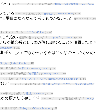
うだろう
ジェフリー・アーチャー著 永井淳訳 『
100万ドルを取り返せ
』(
Not a Penny
まっている
トゥロー著 上田公子訳 『
有罪答弁
』(
Pleading Guilty
) p. 220
とする羽目になるなんて考えもつかなかった
カーヴァー著 村上春
漱石著 マクレラン訳 『
こころ
』(
Kokoro
) p. 82
かもしれない
遠藤周作著 ゲッセル訳 『
スキャンダル
』(
Scandal
) p. 165
いつらが補充兵としてわが隊に加わることを拒否したとき
ance Runner
) p. 200
もし相手が（人）でなかったならばどんなに〜したかわか
間たち
』(
Smiley's People
) p. 470
著 上田公子訳 『
有罪答弁
』(
Pleading Guilty
) p. 257
よ
トゥロー著 上田公子訳 『
有罪答弁
』(
Pleading Guilty
) p. 269
グル著 高見浩訳 『
ラヴ・アンド・ウォー
』(
Hemingway in Love and War
) p. 340
だけど
プリンプトン著 芝山幹郎訳 『
遠くからきた大リーガー
』(
The Curious Case of
ァー著 村上春樹訳 『
大聖堂
』(
Cathedral
) p. 291
確かめ頂きたく存じます
スティーヴン・キング著 芝山幹郎訳 『
ニードフ
ー著 村上博基訳 『
容赦なく
』(
Without Remorse
) p. 37