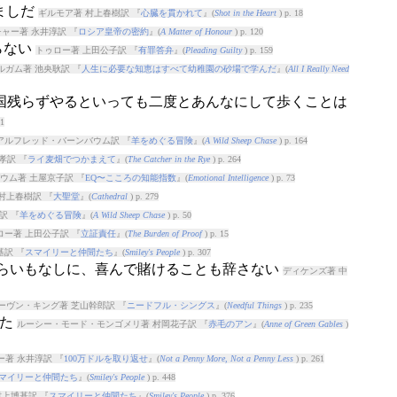
ましだ
ギルモア著 村上春樹訳 『
心臓を貫かれて
』(
Shot in the Heart
) p. 18
ャー著 永井淳訳 『
ロシア皇帝の密約
』(
A Matter of Honour
) p. 120
らない
トゥロー著 上田公子訳 『
有罪答弁
』(
Pleading Guilty
) p. 159
ルガム著 池央耿訳 『
人生に必要な知恵はすべて幼稚園の砂場で学んだ
』(
All I Really Need
全国残らずやるといっても二度とあんなにして歩くことは
51
アルフレッド・バーンバウム訳 『
羊をめぐる冒険
』(
A Wild Sheep Chase
) p. 164
孝訳 『
ライ麦畑でつかまえて
』(
The Catcher in the Rye
) p. 264
ウム著 土屋京子訳 『
EQ〜こころの知能指数
』(
Emotional Intelligence
) p. 73
村上春樹訳 『
大聖堂
』(
Cathedral
) p. 279
訳 『
羊をめぐる冒険
』(
A Wild Sheep Chase
) p. 50
ロー著 上田公子訳 『
立証責任
』(
The Burden of Proof
) p. 15
基訳 『
スマイリーと仲間たち
』(
Smiley's People
) p. 307
めらいもなしに、喜んで賭けることも辞さない
ディケンズ著 中
ーヴン・キング著 芝山幹郎訳 『
ニードフル・シングス
』(
Needful Things
) p. 235
った
ルーシー・モード・モンゴメリ著 村岡花子訳 『
赤毛のアン
』(
Anne of Green Gables
)
著 永井淳訳 『
100万ドルを取り返せ
』(
Not a Penny More, Not a Penny Less
) p. 261
マイリーと仲間たち
』(
Smiley's People
) p. 448
村上博基訳 『
スマイリーと仲間たち
』(
Smiley's People
) p. 376