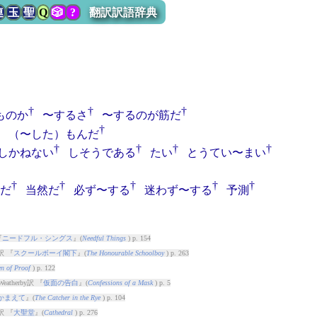
連
玉
聖
Q
🎲
?
翻訳訳語辞典
†
†
†
ものか
〜するさ
〜するのが筋だ
†
（〜した）もんだ
†
†
†
†
しかねない
しそうである
たい
とうてい〜まい
†
†
†
†
†
だ
当然だ
必ず〜する
迷わず〜する
予測
『
ニードフル・シングス
』(
Needful Things
) p. 154
訳 『
スクールボーイ閣下
』(
The Honourable Schoolboy
) p. 263
n of Proof
) p. 122
atherby訳 『
仮面の告白
』(
Confessions of a Mask
) p. 5
かまえて
』(
The Catcher in the Rye
) p. 104
訳 『
大聖堂
』(
Cathedral
) p. 276