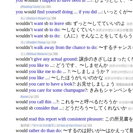
you
would
n’t
happen
to
have
been
in
...
?: ひょっとして
(
Pleading Guilty
) p. 242
you
would
find
yourself
doing
...
if
you
did
...: いっと
ち
』(
Smiley's People
) p. 288
would
n’t
want
sb
to
leave
sth: ずっと〜してていいのよ
ステ
would
n’t
want
sb
to
do
: 〜しなくていい
スティーヴン・キング著 芝
would
n’t
want
sb
to
do
: （人に）そんなことをしてもら
ス
』(
Needful Things
) p. 154
would
n’t
walk
away
from
the
chance
to
do
: 〜するチャン
く
』(
Without Remorse
) p. 306
would
n’t
give
any
actual
ground
: 譲歩のきざしはまった
would
you
like
to
...: どうです、〜しませんか
スティーヴン・キ
would
you
like
me
to
do
...
?: 〜しましょうか？
スティーヴン・キ
would
you
like
...: 〜したほうがいいのかな
スティーヴン・キング
would
you
care
to
have
a
look
?: お見せしましょう
宮部みゆき著
would
you
care
for
some
champagne
?: きみもシャンペン
Rooms
) p. 221
would
you
call
this
...
?: これを〜と呼べるだろうか
トゥロー著
would
sb
consider
that
...: どうだろう〜してくれないか
ル
would
read
this
report
with
consistent
pleasure
: この所見
知子訳 『
サーカスの息子
』(
A Son of the Circus
) p. 152
would
rather
do
than
do
: 〜するのは好いが〜はかえって