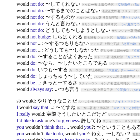
would
not
do
: 〜してくれない
トゥロー著 上田公子訳 『
立証責任
』(
The 
would
not
do
: 〜するまでのことはない
池波正太郎著 フリュー訳 
would
not
do
: 〜するものか
ハルバースタム著 常盤新平訳 『
男たちの大
would
not
do
: うんと言わない
サリンジャー著 野崎孝訳 『
ライ麦畑でつ
would
not
do
: どうしても〜しようとしない
サリンジャー著 野崎
would
not
budge
: しらばくれる
椎名誠著 ショット訳 『
岳物語
』(
Gaku St
would
not
...: 〜するつもりもない
デミル著 上田公子訳 『
将軍の娘
』(
would
not
...: どうしても〜しなかった
デミル著 上田公子訳 『
将軍
would
do
: 〜することがよくあった
ストール著 池央耿訳 『
カッコウ
would
do
: 〜なら、〜したいところである
マクリーン著 村上博基
would
do
: いつも〜する
カーヴァー著 村上春樹訳 『
大聖堂
』(
Cathedral
) p
would
do
: しょっちゅう〜していた
ハルバースタム著 常盤新平訳 『
would
be
...: きっと〜するさ
スティーヴン・キング著 芝山幹郎訳 『
ニー
would
always
say
: いつも言う
トゥロー著 上田公子訳 『
立証責任
』(
The 
sb
would
: やりそうなことだ
ル・カレ著 村上博基訳 『
ナイト・マネジャ
I
would
say
that
...: 〜ですね
ル・カレ著 村上博基訳 『
スマイリーと仲間
I
really
would
: 実際そうしたいとこだけど
サリンジャー著 野崎孝
I’d
like
to
ask
one’s
forgiveness
: 許してね
スティーヴン・キング著 
you
would
n’t
think
that
...
,
would
you
?: 〜ということもあ
you
would
n’t
like
to
do
,
would
you
?: ねえ、〜しない？
北杜