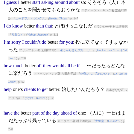
I
guess
I
better
start
asking
around
about
sb: そろそろ（人）本
人のことを聞かせてもらおうかな
スティーヴン・キング著 芝山幹郎
訳 『
ニードフル・シングス
』(
Needful Things
) p. 147
I
do
know
better
than
that
: とぼけっこなしだ
クランシー著 村上博基訳
『
容赦なく
』(
Without Remorse
) p. 312
I‘m
sorry
I
couldn’t
do
better
for
you
: 役に立てなくてすまなか
った
プリンプトン著 芝山幹郎訳 『
遠くからきた大リーガー
』(
The Curious Case of Sidd
Finch
) p. 238
how
much
better
off
they
would
all
be
if
...: 〜だったらどんな
に楽だろう
フィールディング著 吉田利子訳 『
秘密なら、言わないで
』(
Tell Me No
Secret
) p. 92
help
one’s
clients
to
get
better
: 治したいんだろう？
吉本ばなな著 シ
ェリフ訳 『
とかげ
』(
Lizard
) p. 32
have
the
better
part
of
the
day
ahead
of
one: （人に）一日はま
だたっぷり残っている
カーヴァー著 村上春樹訳 『
大聖堂
』(
Cathedral
) p.
228