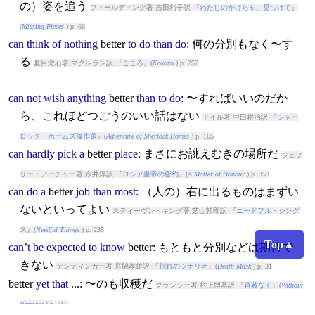
の）姿を追う
フィールディング著 吉田利子訳 『
わたしのかけらを、見つけて
』
(
Missing Pieces
) p. 66
can
think
of
nothing
better
to
do
than
do
: 何の分別もなく〜す
る
夏目漱石著 マクレラン訳 『
こころ
』(
Kokoro
) p. 257
can
not
wish
anything
better
than
to
do
: 〜すればいいのだか
ら、これほどつごうのいい話はない
ドイル著 中田耕治訳 『
シャー
ロック・ホームズ傑作選
』(
Adventure of Sherlock Homes
) p. 165
can
hardly
pick
a
better
place
: まさにお誂えむきの場所だ
ジェフ
リー・アーチャー著 永井淳訳 『
ロシア皇帝の密約
』(
A Matter of Honour
) p. 353
can
do
a
better
job
than
most
: （人の）右に出るものはまずい
ないといってよい
スティーヴン・キング著 芝山幹郎訳 『
ニードフル・シング
ス
』(
Needful Things
) p. 235
Top▲
can’t
be
expected
to
know
better
: もともと分別などは期待で
きない
デンティンガー著 宮脇孝雄訳 『
別れのシナリオ
』(
Death Mask
) p. 31
better
yet
that
...: 〜のも収穫だ
クランシー著 村上博基訳 『
容赦なく
』(
Without
Remorse
) p. 462