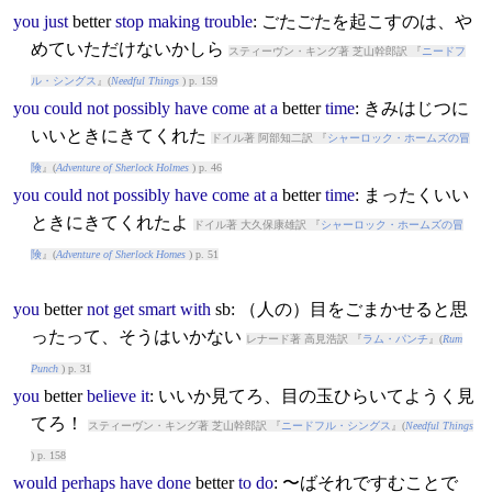
you
just
better
stop
making
trouble
: ごたごたを起こすのは、や
めていただけないかしら
スティーヴン・キング著 芝山幹郎訳 『
ニードフ
ル・シングス
』(
Needful Things
) p. 159
you
could
not
possibly
have
come
at
a
better
time
: きみはじつに
いいときにきてくれた
ドイル著 阿部知二訳 『
シャーロック・ホームズの冒
険
』(
Adventure of Sherlock Holmes
) p. 46
you
could
not
possibly
have
come
at
a
better
time
: まったくいい
ときにきてくれたよ
ドイル著 大久保康雄訳 『
シャーロック・ホームズの冒
険
』(
Adventure of Sherlock Homes
) p. 51
you
better
not
get
smart
with
sb: （人の）目をごまかせると思
ったって、そうはいかない
レナード著 高見浩訳 『
ラム・パンチ
』(
Rum
Punch
) p. 31
you
better
believe
it
: いいか見てろ、目の玉ひらいてようく見
てろ！
スティーヴン・キング著 芝山幹郎訳 『
ニードフル・シングス
』(
Needful Things
) p. 158
would
perhaps
have
done
better
to
do
: 〜ばそれですむことで