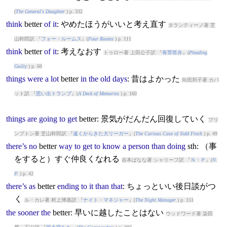
(
The General's Daughter
) p. 332
think
better
of
it
: やめたほうがいいと考え直す
タランティーノ著 芝
山幹郎訳 『
フォー・ルームス
』(
Four Rooms
) p. 111
think
better
of
it
: 考えなおす
トゥロー著 上田公子訳 『
有罪答弁
』(
Pleading
Guilty
) p. 60
things
were
a
lot
better
in
the
old
days
: 昔はよかった
向田邦子著 カバ
ット訳 『
思い出トランプ
』(
A Deck of Memories
) p. 160
things
are
going
to
get
better
: 景気がだんだん回復していく
プリ
ンプトン著 芝山幹郎訳 『
遠くからきた大リーガー
』(
The Curious Case of Sidd Finch
) p. 49
there’s
no
better
way
to
get
to
know
a
person
than
doing
sth: （事
をすると）すぐ仲良くなれる
吉本ばなな著 シャリーフ訳 『
Ｎ・Ｐ
』(
N.
P.
) p. 42
there’s
as
better
ending
to
it
than
that
: ちょっといい後日談がつ
く
ル・カレ著 村上博基訳 『
ナイト・マネジャー
』(
The Night Manager
) p. 151
the
sooner
the
better
: 早いに越したことはない
ウッドワード著 染田