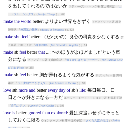
を出してくれるのではないか
スティーヴン・キング著 芝山幹郎訳 『
ニ
ードフル・シングス
』(
Needful Things
) p. 209
make
the
world
better
: よりよい世界をきずく
イグネイシアス著 村上
博基訳 『
無邪気の報酬
』(
Agents of Innocence
) p. 329
make
sbn
feel
better
: （だれかの）良心の呵責を少なくする
デ
ミル著 上田公子訳 『
将軍の娘
』(
The General's Daughter
) p. 14
make
sb
feel
better
that
...: 〜のほうがよほどましだという気
分になる
プリンプトン著 芝山幹郎訳 『
遠くからきた大リーガー
』(
The Curious Case
of Sidd Finch
) p. 255
make
sb
feel
better
: 胸が霽れるような気がする
サリンジャー著 野崎
孝訳 『
ライ麦畑でつかまえて
』(
The Catcher in the Rye
) p. 180
love
sth
more
and
better
every
day
of
sb’s
life
: 毎日毎日、日一
日と〜が好きになる一方だ
ルーシー・モード・モンゴメリ著 村岡花子訳
『
赤毛のアン
』(
Anne of Green Gables
) p. 393
love
is
better
ignored
than
explored
: 愛は深追いせずにそっと
しておくに限る
ウィンターソン著 岸本佐知子訳 『
さくらんぼの性は
』(
Sexing