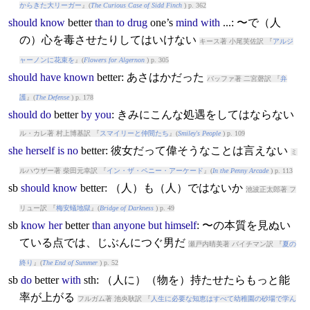
からきた大リーガー
』(
The Curious Case of Sidd Finch
) p. 362
should
know
better
than
to
drug
one’s
mind
with
...: 〜で（人
の）心を毒させたりしてはいけない
キース著 小尾芙佐訳 『
アルジ
ャーノンに花束を
』(
Flowers for Algernon
) p. 305
should
have
known
better
: あさはかだった
バッファ著 二宮磬訳 『
弁
護
』(
The Defense
) p. 178
should
do
better
by
you
: きみにこんな処遇をしてはならない
ル・カレ著 村上博基訳 『
スマイリーと仲間たち
』(
Smiley's People
) p. 109
she
herself
is
no
better
: 彼女だって偉そうなことは言えない
ミ
ルハウザー著 柴田元幸訳 『
イン・ザ・ペニー・アーケード
』(
In the Penny Arcade
) p. 113
sb
should
know
better
: （人）も（人）ではないか
池波正太郎著 フ
リュー訳 『
梅安蟻地獄
』(
Bridge of Darkness
) p. 49
sb
know
her
better
than
anyone
but
himself
: 〜の本質を見ぬい
ている点では、じぶんにつぐ男だ
瀬戸内晴美著 バイチマン訳 『
夏の
終り
』(
The End of Summer
) p. 52
sb
do
better
with
sth: （人に）（物を）持たせたらもっと能
率が上がる
フルガム著 池央耿訳 『
人生に必要な知恵はすべて幼稚園の砂場で学ん