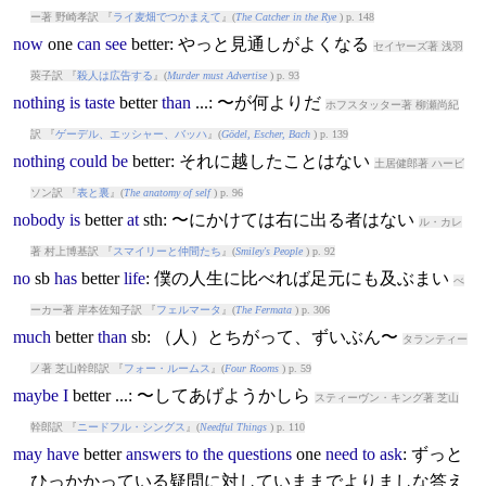
ー著 野崎孝訳 『
ライ麦畑でつかまえて
』(
The Catcher in the Rye
) p. 148
now
one
can
see
better
: やっと見通しがよくなる
セイヤーズ著 浅羽
莢子訳 『
殺人は広告する
』(
Murder must Advertise
) p. 93
nothing
is
taste
better
than
...: 〜が何よりだ
ホフスタッター著 柳瀬尚紀
訳 『
ゲーデル、エッシャー、バッハ
』(
Gödel, Escher, Bach
) p. 139
nothing
could
be
better
: それに越したことはない
土居健郎著 ハービ
ソン訳 『
表と裏
』(
The anatomy of self
) p. 96
nobody
is
better
at
sth: 〜にかけては右に出る者はない
ル・カレ
著 村上博基訳 『
スマイリーと仲間たち
』(
Smiley's People
) p. 92
no
sb
has
better
life
: 僕の人生に比べれば足元にも及ぶまい
べ
ーカー著 岸本佐知子訳 『
フェルマータ
』(
The Fermata
) p. 306
much
better
than
sb: （人）とちがって、ずいぶん〜
タランティー
ノ著 芝山幹郎訳 『
フォー・ルームス
』(
Four Rooms
) p. 59
maybe
I
better
...: 〜してあげようかしら
スティーヴン・キング著 芝山
幹郎訳 『
ニードフル・シングス
』(
Needful Things
) p. 110
may
have
better
answers
to
the
questions
one
need
to
ask
: ずっと
ひっかかっている疑問に対していままでよりましな答え