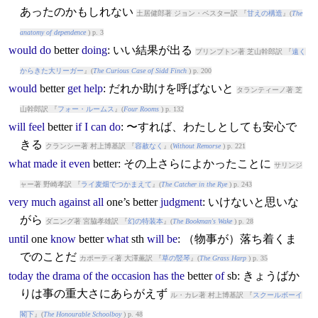
あったのかもしれない
土居健郎著 ジョン・ベスター訳 『
甘えの構造
』(
The
anatomy of dependence
) p. 3
would
do
better
doing
: いい結果が出る
プリンプトン著 芝山幹郎訳 『
遠く
からきた大リーガー
』(
The Curious Case of Sidd Finch
) p. 200
would
better
get
help
: だれか助けを呼ばないと
タランティーノ著 芝
山幹郎訳 『
フォー・ルームス
』(
Four Rooms
) p. 132
will
feel
better
if
I
can
do
: 〜すれば、わたしとしても安心で
きる
クランシー著 村上博基訳 『
容赦なく
』(
Without Remorse
) p. 221
what
made
it
even
better
: その上さらによかったことに
サリンジ
ャー著 野崎孝訳 『
ライ麦畑でつかまえて
』(
The Catcher in the Rye
) p. 243
very
much
against
all
one’s
better
judgment
: いけないと思いな
がら
ダニング著 宮脇孝雄訳 『
幻の特装本
』(
The Bookman's Wake
) p. 28
until
one
know
better
what
sth
will
be
: （物事が）落ち着くま
でのことだ
カポーティ著 大澤薫訳 『
草の竪琴
』(
The Grass Harp
) p. 35
today
the
drama
of
the
occasion
has
the
better
of
sb: きょうばか
りは事の重大さにあらがえず
ル・カレ著 村上博基訳 『
スクールボーイ
閣下
』(
The Honourable Schoolboy
) p. 48