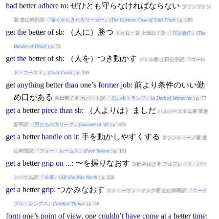
had
better
adhere
to
: ぜひとも守らなければならない
プリンプトン
著 芝山幹郎訳 『
遠くからきた大リーガー
』(
The Curious Case of Sidd Finch
) p. 285
get
the
better
of
sb: （人に）勝つ
トゥロー著 上田公子訳 『
立証責任
』(
The
Burden of Proof
) p. 79
get
the
better
of
sb: （人を）つき動かす
デミル著 上田公子訳 『
ゴール
ド・コースト
』(
Gold Coast
) p. 159
get
anything
better
than
one’s
former
job
: 前より条件のいい勤
め口がある
向田邦子著 カバット訳 『
思い出トランプ
』(
A Deck of Memories
) p. 77
get
a
better
piece
than
sb: （人よりは）ましだ
ハルバースタム著 常盤
新平訳 『
男たちの大リーグ
』(
Summer of '49
) p. 376
get
a
better
handle
on
it
: 手を動かしやすくする
タランティーノ著 芝
山幹郎訳 『
フォー・ルームス
』(
Four Rooms
) p. 151
get
a
better
grip
on
...: 〜を握りなおす
宮部みゆき著 アルフレッド・バー
ンバウム訳 『
火車
』(
All She Was Worth
) p. 326
get
a
better
grip
: つかみなおす
スティーヴン・キング著 芝山幹郎訳 『
ニード
フル・シングス
』(
Needful Things
) p. 56
form
one’s
point
of
view
, one
couldn’t
have
come
at
a
better
time
: