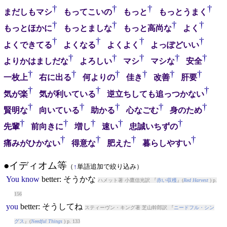
†
†
†
†
まだしもマシ
もってこいの
もっと
もっとうまく
†
†
†
†
もっとほかに
もっとましな
もっと高尚な
よく
†
†
†
†
よくできてる
よくなる
よくよく
よっぽどいい
†
†
†
†
†
よりかはましだな
よろしい
マシ
マシな
安全
†
†
†
†
†
†
一枚上
右に出る
何よりの
佳き
改善
肝要
†
†
†
気が楽
気が利いている
逆立ちしても追っつかない
†
†
†
†
†
賢明な
向いている
助かる
心なごむ
身のため
†
†
†
†
†
先輩
前向きに
増し
速い
忠誠いちずの
†
†
†
†
痛みがひかない
得意な
肥えた
暮らしやすい
●イディオム等
（
↑
単語追加で絞り込み）
You
know
better
: そうかな
ハメット著 小鷹信光訳 『
赤い収穫
』(
Red Harvest
) p.
156
you
better
: そうしてね
スティーヴン・キング著 芝山幹郎訳 『
ニードフル・シン
グス
』(
Needful Things
) p. 133