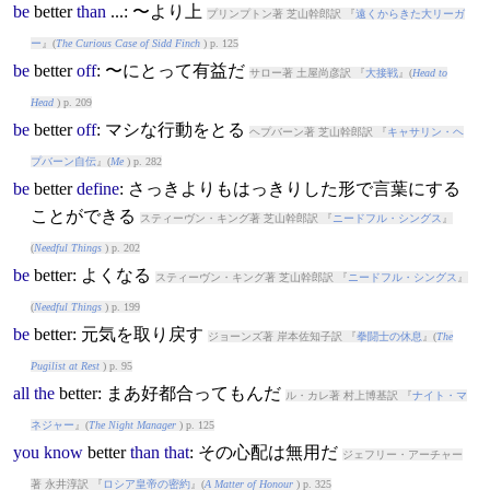
be
better
than
...: 〜より上
プリンプトン著 芝山幹郎訳 『
遠くからきた大リーガ
ー
』(
The Curious Case of Sidd Finch
) p. 125
be
better
off
: 〜にとって有益だ
サロー著 土屋尚彦訳 『
大接戦
』(
Head to
Head
) p. 209
be
better
off
: マシな行動をとる
ヘプバーン著 芝山幹郎訳 『
キャサリン・ヘ
プバーン自伝
』(
Me
) p. 282
be
better
define
: さっきよりもはっきりした形で言葉にする
ことができる
スティーヴン・キング著 芝山幹郎訳 『
ニードフル・シングス
』
(
Needful Things
) p. 202
be
better
: よくなる
スティーヴン・キング著 芝山幹郎訳 『
ニードフル・シングス
』
(
Needful Things
) p. 199
be
better
: 元気を取り戻す
ジョーンズ著 岸本佐知子訳 『
拳闘士の休息
』(
The
Pugilist at Rest
) p. 95
all
the
better
: まあ好都合ってもんだ
ル・カレ著 村上博基訳 『
ナイト・マ
ネジャー
』(
The Night Manager
) p. 125
you
know
better
than
that
: その心配は無用だ
ジェフリー・アーチャー
著 永井淳訳 『
ロシア皇帝の密約
』(
A Matter of Honour
) p. 325