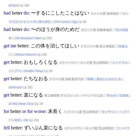
(
Kokoro
) p. 104
had
better
do
: 〜するにこしたことはない
ストール著 池央耿訳 『
カッ
コウはコンピュータに卵を産む
』(
The Cuckoo's Egg
) p. 48
had
better
do
: 〜のほうが身のためだ
ダニング著 宮脇孝雄訳 『
幻の特装
本
』(
The Bookman's Wake
) p. 378
get
me
better
: この体を治してほしい
クランシー著 村上博基訳 『
容赦な
く
』(
Without Remorse
) p. 234
get
better
: おもしろくなる
スティーヴン・キング著 芝山幹郎訳 『
ニードフル・
シングス
』(
Needful Things
) p. 43
get
better
: たちなおる
クラーク著 深町真理子訳 『
闇夜に過去がよみがえる
』
(
Stillwatch
) p. 322
get
better
: 楽になる
村上春樹著 アルフレッド・バーンバウム訳 『
羊をめぐる冒険
』
(
A Wild Sheep Chase
) p. 34
for
better
or
for
worse
: 末長く
ヘプバーン著 芝山幹郎訳 『
キャサリン・ヘプバ
ーン自伝
』(
Me
) p. 210
fell
better
: ずいぶん楽になる
スティーヴン・キング著 芝山幹郎訳 『
ニードフ