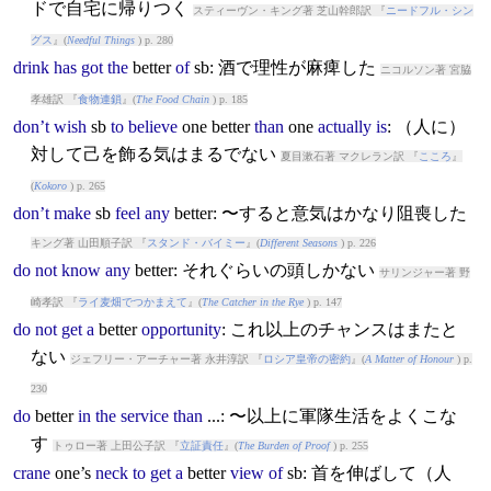
ドで自宅に帰りつく
スティーヴン・キング著 芝山幹郎訳 『
ニードフル・シン
グス
』(
Needful Things
) p. 280
drink
has
got
the
better
of
sb: 酒で理性が麻痺した
ニコルソン著 宮脇
孝雄訳 『
食物連鎖
』(
The Food Chain
) p. 185
don’t
wish
sb
to
believe
one
better
than
one
actually
is
: （人に）
対して己を飾る気はまるでない
夏目漱石著 マクレラン訳 『
こころ
』
(
Kokoro
) p. 265
don’t
make
sb
feel
any
better
: 〜すると意気はかなり阻喪した
キング著 山田順子訳 『
スタンド・バイミー
』(
Different Seasons
) p. 226
do
not
know
any
better
: それぐらいの頭しかない
サリンジャー著 野
崎孝訳 『
ライ麦畑でつかまえて
』(
The Catcher in the Rye
) p. 147
do
not
get
a
better
opportunity
: これ以上のチャンスはまたと
ない
ジェフリー・アーチャー著 永井淳訳 『
ロシア皇帝の密約
』(
A Matter of Honour
) p.
230
do
better
in
the
service
than
...: 〜以上に軍隊生活をよくこな
す
トゥロー著 上田公子訳 『
立証責任
』(
The Burden of Proof
) p. 255
crane
one’s
neck
to
get
a
better
view
of
sb: 首を伸ばして（人