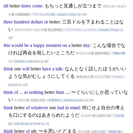
till
better
times
come
: もちっと見通しが立つまで
フランク・マコー
ト著 土屋政雄訳 『
アンジェラの灰
』(
Angela's Ashes
) p. 429
three
hundred
dollars
or
better
: 三百ドルを下まわることはな
い
スティーヴン・キング著 芝山幹郎訳 『
ニードフル・シングス
』(
Needful Things
) p.
107
this
would
be
a
happy
moment
on
a
better
day
: こんな場合でな
ければ再会を祝したいところだ
デイヴィス著 酒井邦秀訳 『
青銅の翳
り
』(
Shadows in Bronze
) p. 407
think
one
will
better
have
a
talk
: なんとなく話したほうがいい
ような気がむしょうにしてくる
吉本ばなな著 シェリフ訳 『
とかげ
』
(
Lizard
) p. 153
think
of
...
as
nothing
better
than
...: 〜ぐらいにしか思っていな
い
トゥロー著 上田公子訳 『
有罪答弁
』(
Pleading Guilty
) p. 191
think
better
of
whatever
one
had
in
mind
: 何にせよ自分の考え
を口にするのはあきらめたようだ
トゥロー著 上田公子訳 『
立証責
任
』(
The Burden of Proof
) p. 79
think
better
of
sth: 〜を思いとどまる
デミル著 上田公子訳 『
将軍の娘
』