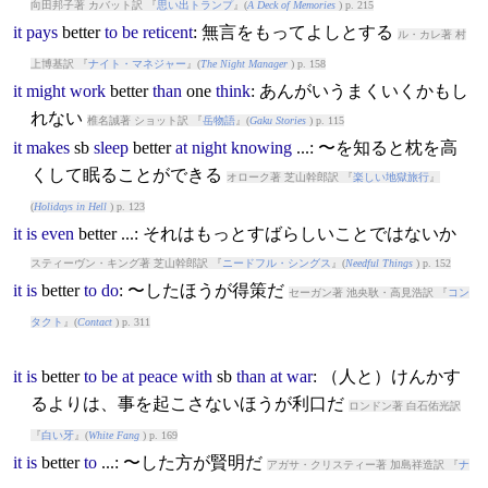
向田邦子著 カバット訳 『
思い出トランプ
』(
A Deck of Memories
) p. 215
it
pays
better
to
be
reticent
: 無言をもってよしとする
ル・カレ著 村
上博基訳 『
ナイト・マネジャー
』(
The Night Manager
) p. 158
it
might
work
better
than
one
think
: あんがいうまくいくかもし
れない
椎名誠著 ショット訳 『
岳物語
』(
Gaku Stories
) p. 115
it
makes
sb
sleep
better
at
night
knowing
...: 〜を知ると枕を高
くして眠ることができる
オローク著 芝山幹郎訳 『
楽しい地獄旅行
』
(
Holidays in Hell
) p. 123
it
is
even
better
...: それはもっとすばらしいことではないか
スティーヴン・キング著 芝山幹郎訳 『
ニードフル・シングス
』(
Needful Things
) p. 152
it
is
better
to
do
: 〜したほうが得策だ
セーガン著 池央耿・高見浩訳 『
コン
タクト
』(
Contact
) p. 311
it
is
better
to
be
at
peace
with
sb
than
at
war
: （人と）けんかす
るよりは、事を起こさないほうが利口だ
ロンドン著 白石佑光訳
『
白い牙
』(
White Fang
) p. 169
it
is
better
to
...: 〜した方が賢明だ
アガサ・クリスティー著 加島祥造訳 『
ナ