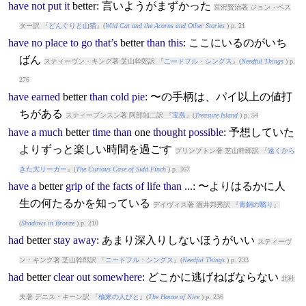
have
not
put
it
better
: 言いようがまずかった
宮沢賢治著 ジョン・ベス
ター訳 『
どんぐりと山猫
』(
Wild Cat and the Acorns and Other Stories
) p. 21
have
no
place
to
go
that’s
better
than
this
: ここにいるのがいち
ばん
スティーヴン・キング著 芝山幹郎訳 『
ニードフル・シングス
』(
Needful Things
) p.
276
have
earned
better
than
cold
pie
: 〜の手柄は、パイ以上の値打
ちがある
スティーブンスン著 阿部知二訳 『
宝島
』(
Treasure Island
) p. 54
have
a
much
better
time
than
one
thought
possible
: 予想していた
よりずっと楽しい時間を過ごす
プリンプトン著 芝山幹郎訳 『
遠くから
きた大リーガー
』(
The Curious Case of Sidd Finch
) p. 367
have
a
better
grip
of
the
facts
of
life
than
...: 〜よりはるかに人
生の何たるかを知っている
デイヴィス著 酒井邦秀訳 『
青銅の翳り
』
(
Shadows in Bronze
) p. 210
had
better
stay
away
: あまり深入りしないほうがいい
スティーヴ
ン・キング著 芝山幹郎訳 『
ニードフル・シングス
』(
Needful Things
) p. 233
had
better
clear
out
somewhere
: どこかに逃げねばならない
北杜
夫著 デニス・キーン訳 『
楡家の人びと
』(
The House of Nire
) p. 236