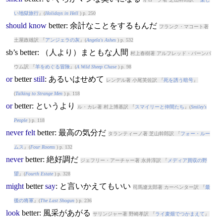
い地獄旅行
』(
Holidays in Hell
) p. 250
should
know
better
: 余計なことをするもんだ
フランク・マコート著
土屋政雄訳 『
アンジェラの灰
』(
Angela's Ashes
) p. 532
sb’s
better
: （人より）まともな人間
村上春樹著 アルフレッド・バーンバ
ウム訳 『
羊をめぐる冒険
』(
A Wild Sheep Chase
) p. 98
or
better
still
: あるいはせめて
レンデル著 小尾芙佐訳 『
死を誘う暗号
』
(
Talking to Strange Men
) p. 118
or
better
: というより
ル・カレ著 村上博基訳 『
スマイリーと仲間たち
』(
Smiley's
People
) p. 118
never
felt
better
: 最高の気分だ
タランティーノ著 芝山幹郎訳 『
フォー・ルー
ムス
』(
Four Rooms
) p. 132
never
better
: 絶好調だ
ジェフリー・アーチャー著 永井淳訳 『
メディア買収の野
望
』(
Fourth Estate
) p. 328
might
better
say
: と言いかえてもいい
司馬遼太郎著 カーペンター訳 『
最
後の将軍
』(
The Last Shogun
) p. 236
look
better
: 風采があがる
サリンジャー著 野崎孝訳 『
ライ麦畑でつかまえて
』