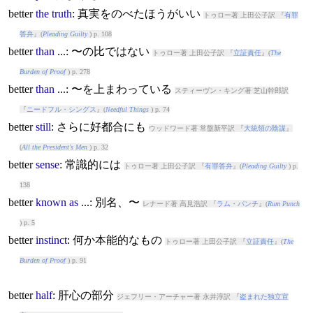
better
the
truth
: 真実をのべたほうがいい
トゥロー著 上田公子訳 『
有罪
答弁
』(
Pleading Guilty
) p. 108
better
than
...: 〜の比ではない
トゥロー著 上田公子訳 『
立証責任
』(
The
Burden of Proof
) p. 278
better
than
...: 〜を上まわっている
スティーヴン・キング著 芝山幹郎訳
『
ニードフル・シングス
』(
Needful Things
) p. 74
better
still
: さらに好都合にも
ウッドワード著 常盤新平訳 『
大統領の陰謀
』
(
All the President's Men
) p. 32
better
sense
: 常識的には
トゥロー著 上田公子訳 『
有罪答弁
』(
Pleading Guilty
) p.
138
better
known
as
...: 別名、〜
レナード著 高見浩訳 『
ラム・パンチ
』(
Rum Punch
) p. 5
better
instinct
: 何か本能的なもの
トゥロー著 上田公子訳 『
立証責任
』(
The
Burden of Proof
) p. 91
better
half
: 肝心の部分
ジェフリー・アーチャー著 永井淳訳 『
盗まれた独立宣