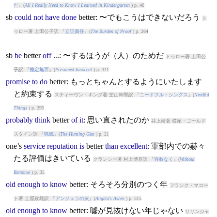
だ
』(
All I Really Need to Know I Learned in Kindergarten
) p. 40
sb
could
not
have
done
better
: 〜でもこうはできないだろう
ト
ゥロー著 上田公子訳 『
立証責任
』(
The Burden of Proof
) p. 264
sb
be
better
off
...: 〜するほうが（人）のためだ
トゥロー著 上田公
子訳 『
推定無罪
』(
Presumed Innocent
) p. 341
promise
to
do
better
: もっとちゃんとするようにいたします
と約束する
スティーヴン・キング著 芝山幹郎訳 『
ニードフル・シングス
』(
Needful
Things
) p. 295
probably
think
better
of
it
: 思い直されたのか
井上靖著 横尾・ゴールド
スタイン訳 『
猟銃
』(
The Hunting Gun
) p. 21
one’s
service
reputation
is
better
than
excellent
: 軍部内での赫々
たる評価はきいている
クランシー著 村上博基訳 『
容赦なく
』(
Without
Remorse
) p. 35
old
enough
to
know
better
: そろそろ分別のつく年
フランク・マコー
ト著 土屋政雄訳 『
アンジェラの灰
』(
Angela's Ashes
) p. 515
old
enough
to
know
better
: 嘘が見抜けない年じゃない
サリンジャ