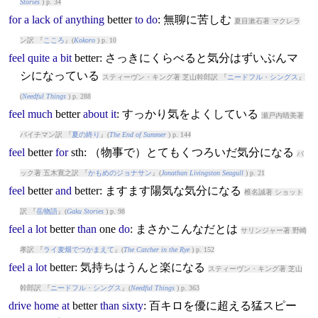
Stories
) p. 34
for
a
lack
of
anything
better
to
do
: 無聊に苦しむ
夏目漱石著 マクレラ
ン訳 『
こころ
』(
Kokoro
) p. 10
feel
quite
a
bit
better
: さっきにくらべると気分はずいぶんマ
シになっている
スティーヴン・キング著 芝山幹郎訳 『
ニードフル・シングス
』
(
Needful Things
) p. 288
feel
much
better
about
it
: すっかり気をよくしている
瀬戸内晴美著
バイチマン訳 『
夏の終り
』(
The End of Summer
) p. 144
feel
better
for
sth: （物事で）とてもくつろいだ気分になる
バ
ック著 五木寛之訳 『
かもめのジョナサン
』(
Jonathan Livingston Seagull
) p. 21
feel
better
and
better
: ますます陽気な気分になる
椎名誠著 ショット
訳 『
岳物語
』(
Gaku Stories
) p. 98
feel
a
lot
better
than
one
do
: まさかこんなだとは
サリンジャー著 野崎
孝訳 『
ライ麦畑でつかまえて
』(
The Catcher in the Rye
) p. 152
feel
a
lot
better
: 気持ちはうんと楽になる
スティーヴン・キング著 芝山
幹郎訳 『
ニードフル・シングス
』(
Needful Things
) p. 363
drive
home
at
better
than
sixty
: 百キロを優に超える猛スピー