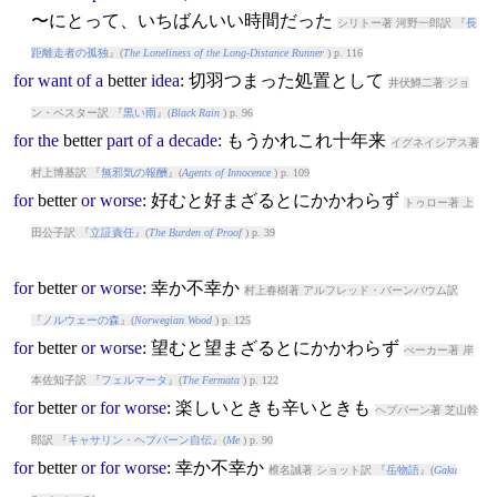
〜にとって、いちばんいい時間だった
シリトー著 河野一郎訳 『
長
距離走者の孤独
』(
The Loneliness of the Long-Distance Runner
) p. 116
for
want
of
a
better
idea
: 切羽つまった処置として
井伏鱒二著 ジョ
ン・ベスター訳 『
黒い雨
』(
Black Rain
) p. 96
for
the
better
part
of
a
decade
: もうかれこれ十年来
イグネイシアス著
村上博基訳 『
無邪気の報酬
』(
Agents of Innocence
) p. 109
for
better
or
worse
: 好むと好まざるとにかかわらず
トゥロー著 上
田公子訳 『
立証責任
』(
The Burden of Proof
) p. 39
for
better
or
worse
: 幸か不幸か
村上春樹著 アルフレッド・バーンバウム訳
『
ノルウェーの森
』(
Norwegian Wood
) p. 125
for
better
or
worse
: 望むと望まざるとにかかわらず
べーカー著 岸
本佐知子訳 『
フェルマータ
』(
The Fermata
) p. 122
for
better
or
for
worse
: 楽しいときも辛いときも
ヘプバーン著 芝山幹
郎訳 『
キャサリン・ヘプバーン自伝
』(
Me
) p. 90
for
better
or
for
worse
: 幸か不幸か
椎名誠著 ショット訳 『
岳物語
』(
Gaku