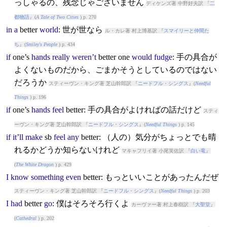
っしゃるの、残念じゃございません
ディケンズ著 中野好夫訳 『
二
都物語
』(
A Tale of Two Cities
) p. 270
in
a
better
world
: 世が世なら
ル・カレ著 村上博基訳 『
スマイリーと仲間た
ち
』(
Smiley's People
) p. 434
if
one’s
hands
really
weren’t
better
one
would
fudge
: 手の具合が
よくないものだから、ごまかそうとしているのではない
だろうか
スティーヴン・キング著 芝山幹郎訳 『
ニードフル・シングス
』(
Needful
Things
) p. 196
if
one’s
hands
feel
better
: 手の具合がよければの話だけど
スティ
ーヴン・キング著 芝山幹郎訳 『
ニードフル・シングス
』(
Needful Things
) p. 145
if
it’ll
make
sb
feel
any
better
: （人の）気分がちょっとでも晴
れるかどうか知らないけれど
マキャフリイ著 小尾芙佐訳 『
白い竜
』
(
The White Dragon
) p. 429
I
know
something
even
better
: もっといいことがあったんだぜ
スティーヴン・キング著 芝山幹郎訳 『
ニードフル・シングス
』(
Needful Things
) p. 203
I
had
better
go
: 僕はそろそろ行くよ
カーヴァー著 村上春樹訳 『
大聖堂
』
(
Cathedral
) p. 202