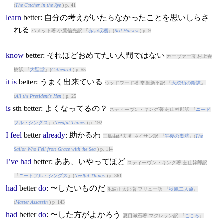
(
The Catcher in the Rye
) p. 41
learn
better
: 自分の考えがいたらなかったことを思いしらさ
れる
ハメット著 小鷹信光訳 『
赤い収穫
』(
Red Harvest
) p. 9
know
better
: それほどおめでたい人間ではない
カーヴァー著 村上春
樹訳 『
大聖堂
』(
Cathedral
) p. 65
it
is
better
: うまく出来ている
ウッドワード著 常盤新平訳 『
大統領の陰謀
』
(
All the President's Men
) p. 25
is
sth
better
: よくなってるの？
スティーヴン・キング著 芝山幹郎訳 『
ニード
フル・シングス
』(
Needful Things
) p. 192
I
feel
better
already
: 助かるわ
三島由紀夫著 ネイサン訳 『
午後の曳航
』(
The
Sailor Who Fell from Grace with the Sea
) p. 114
I’ve
had
better
: ああ、いやってほど
スティーヴン・キング著 芝山幹郎訳
『
ニードフル・シングス
』(
Needful Things
) p. 361
had
better
do
: 〜したいものだ
池波正太郎著 フリュー訳 『
秋風二人旅
』
(
Master Assassin
) p. 143
had
better
do
: 〜した方がよかろう
夏目漱石著 マクレラン訳 『
こころ
』