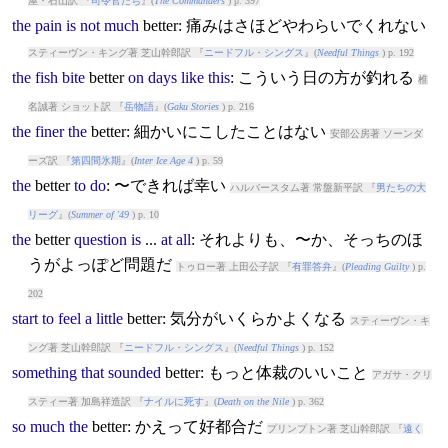
屋・石山訳 『
司令官たち
』(
The Commanders
) p. 397
the
pain
is
not
much
better
: 痛みはさほどやわらいでくれない
スティーヴン・キング著 芝山幹郎訳 『
ニードフル・シングス
』(
Needful Things
) p. 192
the
fish
bite
better
on
days
like
this
: こういう日の方が釣れる
椎
名誠著 ショット訳 『
岳物語
』(
Gaku Stories
) p. 216
the
finer
the
better
: 細かいにこしたことはない
安部公房著 ソーンダ
ーズ訳 『
第四間氷期
』(
Inter Ice Age 4
) p. 59
the
better
to
do
: 〜できれば幸い
ハルバースタム著 常盤新平訳 『
男たちの大
リーグ
』(
Summer of '49
) p. 10
the
better
question
is
...
at
all
: それよりも、〜か、そっちのほ
うがよっぽど問題だ
トゥロー著 上田公子訳 『
有罪答弁
』(
Pleading Guilty
) p.
202
start
to
feel
a
little
better
: 気分がいくらかよくなる
スティーヴン・キ
ング著 芝山幹郎訳 『
ニードフル・シングス
』(
Needful Things
) p. 152
something
that
sounded
better
: もっと体裁のいいこと
アガサ・クリ
スティー著 加島祥造訳 『
ナイルに死す
』(
Death on the Nile
) p. 362
so
much
the
better
: かえって好都合だ
プリンプトン著 芝山幹郎訳 『
遠く