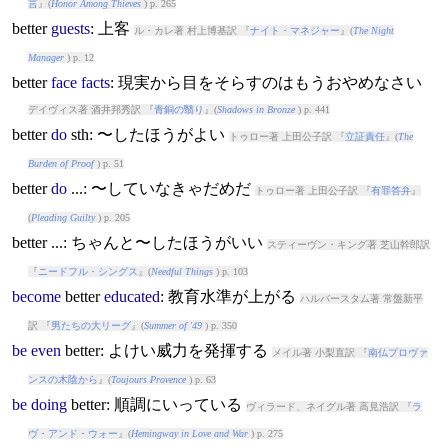
言
』(
Honor Among Thieves
) p. 265
better
guests
: 上客
ル・カレ著 村上博基訳 『
ナイト・マネジャー
』(
The Night
Manager
) p. 12
better
face
facts
: 現実から目をそらすのはもうおやめなさい
デイヴィス著 酒井邦秀訳 『
青銅の翳り
』(
Shadows in Bronze
) p. 441
better
do
sth: 〜したほうがよい
トゥロー著 上田公子訳 『
立証責任
』(
The
Burden of Proof
) p. 51
better
do
...: 〜していなきゃだめだ
トゥロー著 上田公子訳 『
有罪答弁
』
(
Pleading Guilty
) p. 205
better
...: ちゃんと〜したほうがいい
スティーヴン・キング著 芝山幹郎訳
『
ニードフル・シングス
』(
Needful Things
) p. 103
become
better
educated
: 教育水準が上がる
ハルバースタム著 常盤新平
訳 『
男たちの大リーグ
』(
Summer of '49
) p. 350
be
even
better
: よけい威力を発揮する
メイル著 小梨直訳 『
南仏プロヴァ
ンスの木陰から
』(
Toujours Provence
) p. 63
be
doing
better
: 順調にいっている
ヴィラード、ネイグル著 高見浩訳 『
ラ
ヴ・アンド・ウォー
』(
Hemingway in Love and War
) p. 275