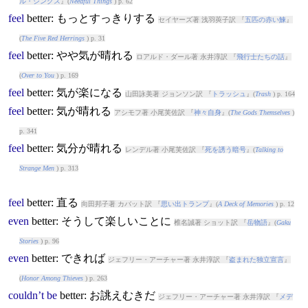
ル・シングス
』(
Needful Things
) p. 62
feel
better
: もっとすっきりする
セイヤーズ著 浅羽莢子訳 『
五匹の赤い鰊
』
(
The Five Red Herrings
) p. 31
feel
better
: やや気が晴れる
ロアルド・ダール著 永井淳訳 『
飛行士たちの話
』
(
Over to You
) p. 169
feel
better
: 気が楽になる
山田詠美著 ジョンソン訳 『
トラッシュ
』(
Trash
) p. 164
feel
better
: 気が晴れる
アシモフ著 小尾芙佐訳 『
神々自身
』(
The Gods Themselves
)
p. 341
feel
better
: 気分が晴れる
レンデル著 小尾芙佐訳 『
死を誘う暗号
』(
Talking to
Strange Men
) p. 313
feel
better
: 直る
向田邦子著 カバット訳 『
思い出トランプ
』(
A Deck of Memories
) p. 12
even
better
: そうして楽しいことに
椎名誠著 ショット訳 『
岳物語
』(
Gaku
Stories
) p. 96
even
better
: できれば
ジェフリー・アーチャー著 永井淳訳 『
盗まれた独立宣言
』
(
Honor Among Thieves
) p. 263
couldn’t
be
better
: お誂えむきだ
ジェフリー・アーチャー著 永井淳訳 『
メデ