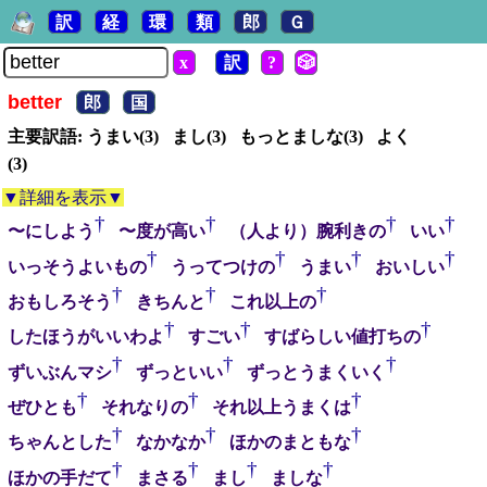
訳
経
環
類
郎
Ｇ
x
訳
?
🎲
better
郎
国
主要訳語: うまい(3) まし(3) もっとましな(3) よく
(3)
▼詳細を表示▼
†
†
†
†
〜にしよう
〜度が高い
（人より）腕利きの
いい
†
†
†
†
いっそうよいもの
うってつけの
うまい
おいしい
†
†
†
おもしろそう
きちんと
これ以上の
†
†
†
したほうがいいわよ
すごい
すばらしい値打ちの
†
†
†
ずいぶんマシ
ずっといい
ずっとうまくいく
†
†
†
ぜひとも
それなりの
それ以上うまくは
†
†
†
ちゃんとした
なかなか
ほかのまともな
†
†
†
†
ほかの手だて
まさる
まし
ましな