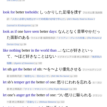
The Cherry
) p. 53
look
for
better
toeholds
: しっかりした足場を捜す
フルガム著 池央耿
訳 『
人生に必要な知恵はすべて幼稚園の砂場で学んだ
』(
All I Really Need to Know I
Learned in Kindergarten
) p. 34
look
as
if
one
have
seen
better
days
: なんとなく昔華やかだっ
た面影のある
ワイルド著 福田恆存訳 『
ドリアン・グレイの肖像
』(
The Picture of
Dorian Gray
) p. 84
like
nothing
better
in
the
world
than
...: なにが好きといっ
て、〜ほど好きなことはない
イグネイシアス著 村上博基訳 『
無邪気の
報酬
』(
Agents of Innocence
) p. 182
let
sth
get
the
better
of
sth: 〜を〜より優先させる
フィールディング
著 吉田利子訳 『
秘密なら、言わないで
』(
Tell Me No Secret
) p. 103
let
sb’s
temper
get
the
better
of
one: 怒りにわれを忘れる
ル・カレ
著 村上博基訳 『
ナイト・マネジャー
』(
The Night Manager
) p. 301
let
one’s
anger
get
the
better
of
one: つい怒りに駆られる
クランシ
ー著 村上博基訳 『
容赦なく
』(
Without Remorse
) p. 522