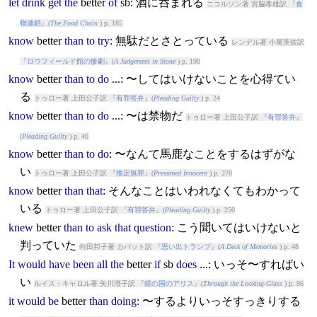
let
drink
get
the
better
of
sb: 酒に呑まれる
ニコルソン著 宮脇孝雄訳 『
食
物連鎖
』(
The Food Chain
) p. 185
know
better
than
to
try
: 無駄だとさとっている
レンデル著 小尾芙佐訳
『
ロウフィールド館の惨劇
』(
A Judgement in Stone
) p. 190
know
better
than
to
do
...: 〜してはいけないことを心得てい
る
トゥロー著 上田公子訳 『
有罪答弁
』(
Pleading Guilty
) p. 24
know
better
than
to
do
...: 〜は禁物だ
トゥロー著 上田公子訳 『
有罪答弁
』
(
Pleading Guilty
) p. 40
know
better
than
to
do
: 〜なんて馬鹿なことをするはずがな
い
トゥロー著 上田公子訳 『
推定無罪
』(
Presumed Innocent
) p. 270
know
better
than
that
: そんなことはいわれなくてもわかって
いる
トゥロー著 上田公子訳 『
有罪答弁
』(
Pleading Guilty
) p. 250
knew
better
than
to
ask
that
question
: こう聞いてはいけないと
判っていた
向田邦子著 カバット訳 『
思い出トランプ
』(
A Deck of Memories
) p. 48
It
would
have
been
all
the
better
if
sb
does
...: いっそ〜すればい
い
ルイス・キャロル著 矢川澄子訳 『
鏡の国のアリス
』(
Through the Looking-Glass
) p. 86
it
would
be
better
than
doing
: 〜するよりいっそすっきりする