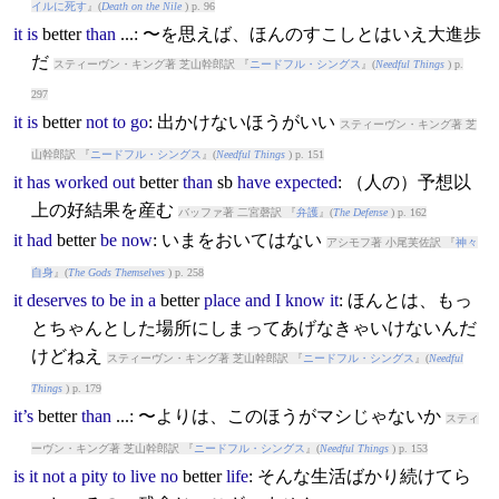
イルに死す
』(
Death on the Nile
) p. 96
it
is
better
than
...: 〜を思えば、ほんのすこしとはいえ大進歩
だ
スティーヴン・キング著 芝山幹郎訳 『
ニードフル・シングス
』(
Needful Things
) p.
297
it
is
better
not
to
go
: 出かけないほうがいい
スティーヴン・キング著 芝
山幹郎訳 『
ニードフル・シングス
』(
Needful Things
) p. 151
it
has
worked
out
better
than
sb
have
expected
: （人の）予想以
上の好結果を産む
バッファ著 二宮磬訳 『
弁護
』(
The Defense
) p. 162
it
had
better
be
now
: いまをおいてはない
アシモフ著 小尾芙佐訳 『
神々
自身
』(
The Gods Themselves
) p. 258
it
deserves
to
be
in
a
better
place
and
I
know
it
: ほんとは、もっ
とちゃんとした場所にしまってあげなきゃいけないんだ
けどねえ
スティーヴン・キング著 芝山幹郎訳 『
ニードフル・シングス
』(
Needful
Things
) p. 179
it’s
better
than
...: 〜よりは、このほうがマシじゃないか
スティ
ーヴン・キング著 芝山幹郎訳 『
ニードフル・シングス
』(
Needful Things
) p. 153
is
it
not
a
pity
to
live
no
better
life
: そんな生活ばかり続けてら