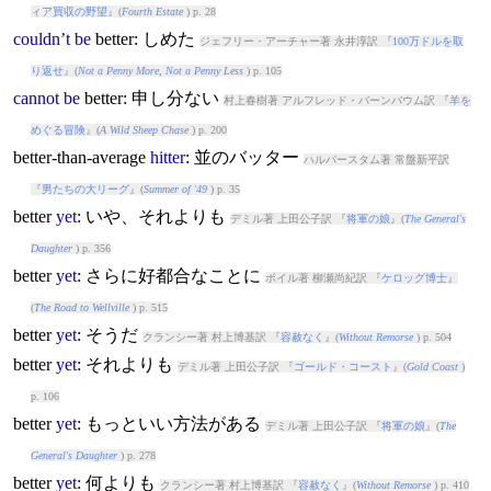
ィア買収の野望
』(
Fourth Estate
) p. 28
couldn’t
be
better
: しめた
ジェフリー・アーチャー著 永井淳訳 『
100万ドルを取
り返せ
』(
Not a Penny More, Not a Penny Less
) p. 105
cannot
be
better
: 申し分ない
村上春樹著 アルフレッド・バーンバウム訳 『
羊を
めぐる冒険
』(
A Wild Sheep Chase
) p. 200
better
-than-average
hitter
: 並のバッター
ハルバースタム著 常盤新平訳
『
男たちの大リーグ
』(
Summer of '49
) p. 35
better
yet
: いや、それよりも
デミル著 上田公子訳 『
将軍の娘
』(
The General's
Daughter
) p. 356
better
yet
: さらに好都合なことに
ボイル著 柳瀬尚紀訳 『
ケロッグ博士
』
(
The Road to Wellville
) p. 515
better
yet
: そうだ
クランシー著 村上博基訳 『
容赦なく
』(
Without Remorse
) p. 504
better
yet
: それよりも
デミル著 上田公子訳 『
ゴールド・コースト
』(
Gold Coast
)
p. 106
better
yet
: もっといい方法がある
デミル著 上田公子訳 『
将軍の娘
』(
The
General's Daughter
) p. 278
better
yet
: 何よりも
クランシー著 村上博基訳 『
容赦なく
』(
Without Remorse
) p. 410