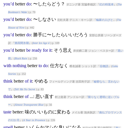
you’d
better
do
: 〜したらどう？
ダニング著 宮脇孝雄訳 『
幻の特装本
』(
The
Bookman's Wake
) p. 70
you’d
better
do
: 〜しなさい
北杜夫著 デニス・キーン訳 『
楡家の人びと
』(
The
House of Nire
) p. 442
you’d
better
do
: 勝手に〜したらいいだろう
安部公房著 ソーンダーズ
訳 『
第四間氷期
』(
Inter Ice Age 4
) p. 109
you’d
better
be
ready
for
it
: そう思え
井伏鱒二著 ジョン・ベスター訳 『
黒い
雨
』(
Black Rain
) p. 256
with
nothing
better
to
do
: 仕方なく
椎名誠著 ショット訳 『
岳物語
』(
Gaku
Stories
) p. 252
think
better
of
it
: やめる
フィールディング著 吉田利子訳 『
秘密なら、言わない
で
』(
Tell Me No Secret
) p. 83
think
better
of
...: 思い直す
村上龍著 アンドルー訳 『
限りなく透明に近いブル
ー
』(
Almost Transparent Blue
) p. 56
taste
better
: 味のいいものに変わる
メイル著 池央耿訳 『
南仏プロヴァンス
の12か月
』(
A Year in Provence
) p. 226
smell
better
: いくらかマシな臭いになる
オローク著 芝山幹郎訳 『
楽し