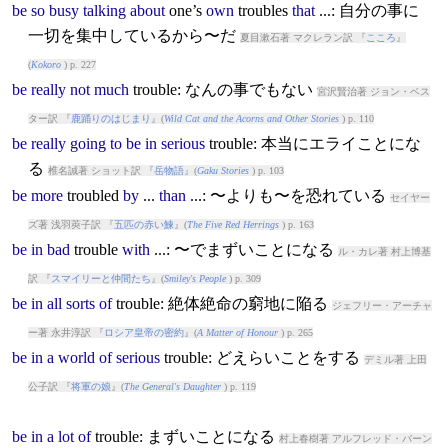
be
so
busy
talking
about
one’s
own
trouble
s
that
...: 自分の事に
一切を集中しているから〜だ
夏目漱石著 マクレラン訳 『
こころ
』
(
Kokoro
) p. 227
be
really
not
much
trouble
: なんの事でもない
宮沢賢治著 ジョン・ベス
ター訳 『
鹿踊りのはじまり
』(
Wild Cat and the Acorns and Other Stories
) p. 110
be
really
going
to
be
in
serious
trouble
: 本当にエライことにな
る
椎名誠著 ショット訳 『
岳物語
』(
Gaku Stories
) p. 103
be
more
trouble
d
by
...
than
...: 〜よりも〜を恐れている
セイヤー
ズ著 浅羽莢子訳 『
五匹の赤い鰊
』(
The Five Red Herrings
) p. 163
be
in
bad
trouble
with
...: 〜でまずいことになる
ル・カレ著 村上博基
訳 『
スマイリーと仲間たち
』(
Smiley's People
) p. 309
be
in
all
sorts
of
trouble
: 絶体絶命の窮地に陥る
ジェフリー・アーチャ
ー著 永井淳訳 『
ロシア皇帝の密約
』(
A Matter of Honour
) p. 265
be
in
a
world
of
serious
trouble
: どえらいことをする
デミル著 上田
公子訳 『
将軍の娘
』(
The General's Daughter
) p. 119
be
in
a
lot
of
trouble
: まずいことになる
村上春樹著 アルフレッド・バーン