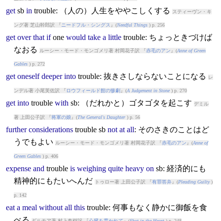
get
sb
in
trouble
: （人の）人生をややこしくする
スティーヴン・キ
ング著 芝山幹郎訳 『
ニードフル・シングス
』(
Needful Things
) p. 256
get
over
that
if
one
would
take
a
little
trouble
: ちょっときづけば
なおる
ルーシー・モード・モンゴメリ著 村岡花子訳 『
赤毛のアン
』(
Anne of Green
Gables
) p. 272
get
oneself
deeper
into
trouble
: 抜きさしならないことになる
レ
ンデル著 小尾芙佐訳 『
ロウフィールド館の惨劇
』(
A Judgement in Stone
) p. 270
get
into
trouble
with
sb: （だれかと）ゴタゴタを起こす
デミル
著 上田公子訳 『
将軍の娘
』(
The General's Daughter
) p. 56
further
considerations
trouble
sb
not
at
all
: そのさきのことはど
うでもよい
ルーシー・モード・モンゴメリ著 村岡花子訳 『
赤毛のアン
』(
Anne of
Green Gables
) p. 406
expense
and
trouble
is
weighing
quite
heavy
on
sb: 経済的にも
精神的にもたいへんだ
トゥロー著 上田公子訳 『
有罪答弁
』(
Pleading Guilty
)
p. 142
eat
a
meal
without
all
this
trouble
: 何事もなく静かに御飯を食
べる
ギルモア著 村上春樹訳 『
心臓を貫かれて
』(
Shot in the Heart
) p. 248