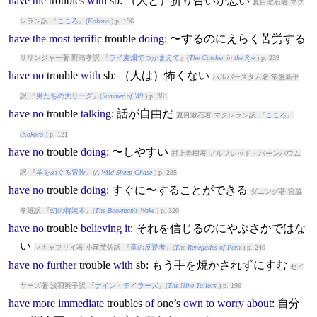
have
the
trouble
s
with
sb: （人と）折り合いが悪い
夏目漱石著 マク
レラン訳 『
こころ
』(
Kokoro
) p. 196
have
the
most
terrific
trouble
doing
: 〜するのにえらく苦労する
サリンジャー著 野崎孝訳 『
ライ麦畑でつかまえて
』(
The Catcher in the Rye
) p. 239
have
no
trouble
with
sb: （人は）怖くない
ハルバースタム著 常盤新平
訳 『
男たちの大リーグ
』(
Summer of '49
) p. 381
have
no
trouble
talking
: 話が自由だ
夏目漱石著 マクレラン訳 『
こころ
』
(
Kokoro
) p. 121
have
no
trouble
doing
: 〜しやすい
村上春樹著 アルフレッド・バーンバウム
訳 『
羊をめぐる冒険
』(
A Wild Sheep Chase
) p. 235
have
no
trouble
doing
: すぐに〜することができる
ダニング著 宮脇
孝雄訳 『
幻の特装本
』(
The Bookman's Wake
) p. 320
have
no
trouble
believing
it
: それを信じるのにやぶさかではな
い
マキャフリイ著 小尾芙佐訳 『
竜の反逆者
』(
The Renegades of Pern
) p. 240
have
no
further
trouble
with
sb: もう手を焼かされずにすむ
セイ
ヤーズ著 浅羽莢子訳 『
ナイン・テイラーズ
』(
The Nine Tailors
) p. 196
have
more
immediate
trouble
s
of
one’s
own
to
worry
about
: 自分