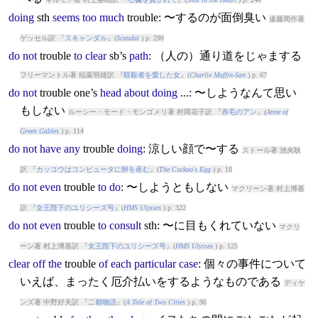
doing
sth
seems
too
much
trouble
: 〜するのが面倒臭い
遠藤周作著
ゲッセル訳 『
スキャンダル
』(
Scandal
) p. 290
do
not
trouble
to
clear
sb’s
path
: （人の）通り道をじゃまする
フリーマントル著 稲葉明雄訳 『
暗殺者を愛した女
』(
Charlie Muffin-San
) p. 67
do
not
trouble
one’s
head
about
doing
...: 〜しようなんて思い
もしない
ルーシー・モード・モンゴメリ著 村岡花子訳 『
赤毛のアン
』(
Anne of
Green Gables
) p. 114
do
not
have
any
trouble
doing
: 涼しい顔で〜する
ストール著 池央耿
訳 『
カッコウはコンピュータに卵を産む
』(
The Cuckoo's Egg
) p. 18
do
not
even
trouble
to
do
: 〜しようともしない
マクリーン著 村上博基
訳 『
女王陛下のユリシーズ号
』(
HMS Ulysses
) p. 322
do
not
even
trouble
to
consult
sth: 〜に目もくれていない
マクリ
ーン著 村上博基訳 『
女王陛下のユリシーズ号
』(
HMS Ulysses
) p. 125
clear
off
the
trouble
of
each
particular
case
: 個々の事件について
いえば、まったく厄介払いをするようなものである
ディケ
ンズ著 中野好夫訳 『
二都物語
』(
A Tale of Two Cities
) p. 96