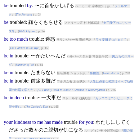
be
trouble
d
by
: 〜に首をかしげる
べーカー著 岸本佐知子訳 『
フェルマー
タ
』(
The Fermata
) p. 24
be
trouble
d: 顔をくもらせる
マクリーン著 村上博基訳 『
女王陛下のユリシー
ズ号
』(
HMS Ulysses
) p. 74
be
too
much
trouble
: 迷惑
サリンジャー著 野崎孝訳 『
ライ麦畑でつかまえて
』
(
The Catcher in the Rye
) p. 153
be
in
trouble
: 〜がたいへんだ
ハルバースタム著 常盤新平訳 『
男たちの大リー
グ
』(
Summer of '49
) p. 81
be
in
trouble
: たまらない
椎名誠著 ショット訳 『
岳物語
』(
Gaku Stories
) p. 203
be
in
trouble
: 前途多難だ
フルガム著 池央耿訳 『
人生に必要な知恵はすべて幼稚
園の砂場で学んだ
』(
All I Really Need to Know I Learned in Kindergarten
) p. 246
be
in
deep
trouble
: 一大事だ
ストール著 池央耿訳 『
カッコウはコンピュータに
卵を産む
』(
The Cuckoo's Egg
) p. 165
your
kindness
to
me
has
made
trouble
for
you
: わたしにしてく
ださった数々のご親切が仇になる
ル・グィン著 小尾芙佐訳 『
闇の左
手
』(
The Left Hand of Darkness
) p. 25