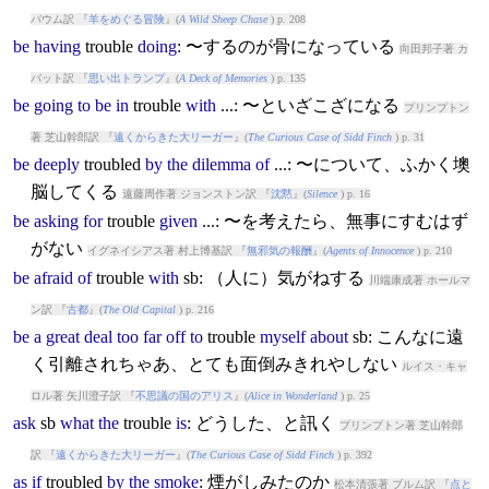
バウム訳 『
羊をめぐる冒険
』(
A Wild Sheep Chase
) p. 208
be
having
trouble
doing
: 〜するのが骨になっている
向田邦子著 カ
バット訳 『
思い出トランプ
』(
A Deck of Memories
) p. 135
be
going
to
be
in
trouble
with
...: 〜といざこざになる
プリンプトン
著 芝山幹郎訳 『
遠くからきた大リーガー
』(
The Curious Case of Sidd Finch
) p. 31
be
deeply
trouble
d
by
the
dilemma
of
...: 〜について、ふかく墺
脳してくる
遠藤周作著 ジョンストン訳 『
沈黙
』(
Silence
) p. 16
be
asking
for
trouble
given
...: 〜を考えたら、無事にすむはず
がない
イグネイシアス著 村上博基訳 『
無邪気の報酬
』(
Agents of Innocence
) p. 210
be
afraid
of
trouble
with
sb: （人に）気がねする
川端康成著 ホールマ
ン訳 『
古都
』(
The Old Capital
) p. 216
be
a
great
deal
too
far
off
to
trouble
myself
about
sb: こんなに遠
く引離されちゃあ、とても面倒みきれやしない
ルイス・キャ
ロル著 矢川澄子訳 『
不思議の国のアリス
』(
Alice in Wonderland
) p. 25
ask
sb
what
the
trouble
is
: どうした、と訊く
プリンプトン著 芝山幹郎
訳 『
遠くからきた大リーガー
』(
The Curious Case of Sidd Finch
) p. 392
as
if
trouble
d
by
the
smoke
: 煙がしみたのか
松本清張著 ブルム訳 『
点と