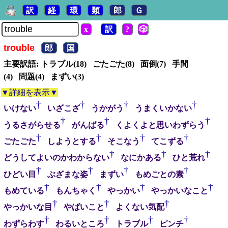
訳
経
環
類
郎
Ｇ
x
訳
?
🎲
trouble
郎
国
主要訳語: トラブル(18) ごたごた(8) 面倒(7) 手間
(4) 問題(4) まずい(3)
▼詳細を表示▼
†
†
†
†
いけない
いざこざ
うかがう
うまくいかない
†
†
†
うるさがらせる
がんばる
くよくよと思いわずらう
†
†
†
†
ごたごた
しようとする
そこなう
てこずる
†
†
†
どうしてよいのかわからない
なにかある
ひと荒れ
†
†
†
†
ひどい目
ぶざまな姿
まずい
もめごとの素
†
†
†
†
もめている
もんちゃく
やっかい
やっかいなこと
†
†
†
やっかいな目
やばいこと
よくない気配
†
†
†
†
わずらわす
わるいところ
トラブル
ピンチ