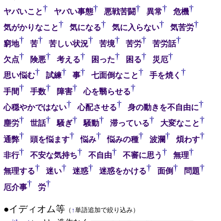
†
†
†
†
†
ヤバいこと
ヤバい事態
悪戦苦闘
異常
危機
†
†
†
†
気がかりなこと
気になる
気に入らない
気苦労
†
†
†
†
†
†
窮地
苦
苦しい状況
苦境
苦労
苦労話
†
†
†
†
†
†
欠点
険悪
考える
困った
困る
災厄
†
†
†
†
†
思い悩む
試練
事
七面倒なこと
手を焼く
†
†
†
†
手間
手数
障害
心を翳らせる
†
†
†
心穏やかではない
心配させる
身の動きを不自由に
†
†
†
†
†
†
塵労
世話
騒ぎ
騒動
滞っている
大変なこと
†
†
†
†
†
†
通弊
頭を悩ます
悩み
悩みの種
波瀾
煩わす
†
†
†
†
†
非行
不安な気持ち
不自由
不審に思う
無理
†
†
†
†
†
†
無理する
迷い
迷惑
迷惑をかける
面倒
問題
†
†
厄介事
労
●イディオム等
（
↑
単語追加で絞り込み）