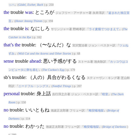
ッハ
』(
Gödel, Escher, Bach
) p. 250
the
trouble
was
: ところが
ジェフリー・アーチャー著 永井淳訳 『
盗まれた独立宣
言
』(
Honor Among Thieves
) p. 194
the
trouble
is
: なにしろ
サリンジャー著 野崎孝訳 『
ライ麦畑でつかまえて
』(
The
Catcher in the Rye
) p. 162
that’s
the
trouble
: （〜なんだ）な
宮沢賢治著 ジョン・ベスター訳 『
ツェね
ずみ
』(
Wild Cat and the Acorns and Other Stories
) p. 68
sense
trouble
ahead
: 悪い予感がする
ストール著 池央耿訳 『
カッコウはコ
ンピュータに卵を産む
』(
The Cuckoo's Egg
) p. 179
sb’s
trouble
: （人の）具合がわるくなる
スティーヴン・キング著 芝山幹
郎訳 『
ニードフル・シングス
』(
Needful Things
) p. 207
personal
trouble
: 身上話
吉行淳之介著 ジョン・ベスター訳 『
暗室
』(
The Dark
Room
) p. 150
no
trouble
: いいともね
池波正太郎著 フリュー訳 『
梅安蟻地獄
』(
Bridge of
Darkness
) p. 114
no
trouble
: わかった
池波正太郎著 フリュー訳 『
梅安蟻地獄
』(
Bridge of Darkness
)
p. 280