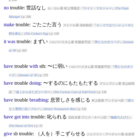
no
trouble
: 世話なし
ル・カレ著 村上博基訳 『
ナイト・マネジャー
』(
The Night
Manager
) p. 180
make
trouble
: ごたごた言う
ストール著 池央耿訳 『
カッコウはコンピュータに
卵を産む
』(
The Cuckoo's Egg
) p. 139
it
was
trouble
: まずい
ハルバースタム著 常盤新平訳 『
男たちの大リーグ
』(
Summer
of '49
) p. 425
have
trouble
with
sth: 〜に弱い
ハルバースタム著 常盤新平訳 『
男たちの大リ
ーグ
』(
Summer of '49
) p. 270
have
trouble
doing
: 〜するのにもたもたする
プリンプトン著 芝山幹郎
訳 『
遠くからきた大リーガー
』(
The Curious Case of Sidd Finch
) p. 136
have
trouble
breathing
: 息苦しさを感じる
村上龍著 アンドルー訳 『
限り
なく透明に近いブルー
』(
Almost Transparent Blue
) p. 132
have
got
into
trouble
: 叱られる
北杜夫著 デニス・キーン訳 『
楡家の人びと
』
(
The House of Nire
) p. 23
give
sb
trouble
: （人を）手こずらせる
ジェフリー・アーチャー著 永井淳