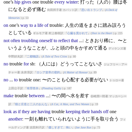
one’s
hip
gives
one
trouble
every
winter
: 打った（人の）腰は冬
になると必ず痛む
向田邦子著 カバット訳 『
思い出トランプ
』(
A Deck of
Memories
) p. 53
on
one’s
way
to
a
life
of
trouble
: 人生の道をまさに踏み誤ろう
としている
ギルモア著 村上春樹訳 『
心臓を貫かれて
』(
Shot in the Heart
) p. 225
not
often
troubling
oneself
to
reflect
that
...: ときおり稀に、〜と
いうようなことが、ふと頭の中をかすめて通る
ディケンズ著
中野好夫訳 『
二都物語
』(
A Tale of Two Cities
) p. 80
no
trouble
for
sb: （人には）どうってことないさ
ジェフリー・アー
チャー著 永井淳訳 『
ロシア皇帝の密約
』(
A Matter of Honour
) p. 89
no
...
to
trouble
one: 〜のことも心配する必要がない
トゥロー著
上田公子訳 『
有罪答弁
』(
Pleading Guilty
) p. 187
make
trouble
between
...: 〜の間へ水を差す
谷崎潤一郎著 マッカーシー
訳 『
猫と庄造と二人のおんな
』(
A Cat, A Man, and Two Women
) p. 19
look
as
if
they
are
having
trouble
keeping
their
hands
off
one
another
: 一刻も離れていられないように手を取り合う
フィ
ールディング著 吉田利子訳 『
優しすぎて、怖い
』(
See Jane Run
) p. 73