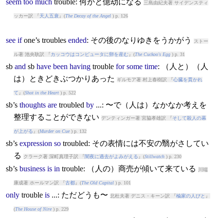
seem
too
much
trouble
: 何かと億劫になる
三島由紀夫著 サイデンスティ
ッカー訳 『
天人五衰
』(
The Decay of the Angel
) p. 126
see
if
one’s
trouble
s
ended
: その後のなりゆきをうかがう
ストー
ル著 池央耿訳 『
カッコウはコンピュータに卵を産む
』(
The Cuckoo's Egg
) p. 31
sb
and
sb
have
been
having
trouble
for
some
time
: （人と）（人
は）ときどきぶつかりあった
ギルモア著 村上春樹訳 『
心臓を貫かれ
て
』(
Shot in the Heart
) p. 522
sb’s
thoughts
are
trouble
d
by
...: 〜で（人は）なかなか考えを
整理することができない
デンティンガー著 宮脇孝雄訳 『
そして殺人の幕
が上がる
』(
Murder on Cue
) p. 132
sb’s
expression
so
trouble
d: その表情には不安の翳がさしてい
る
クラーク著 深町真理子訳 『
闇夜に過去がよみがえる
』(
Stillwatch
) p. 230
sb’s
business
is
in
trouble
: （人の）商売が傾いて来ている
川端
康成著 ホールマン訳 『
古都
』(
The Old Capital
) p. 101
only
trouble
is
...: ただどうも〜
北杜夫著 デニス・キーン訳 『
楡家の人びと
』
(
The House of Nire
) p. 229