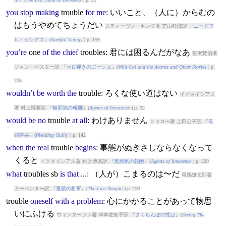
you
stop
making
trouble
for
me
: いいこと、（人に）からむの
はもうやめてちょうだい
スティーヴン・キング著 芝山幹郎訳 『
ニードフ
ル・シングス
』(
Needful Things
) p. 159
you’re
one
of
the
chief
trouble
s: 君には困るんだがなあ
宮沢賢治著
ジョン・ベスター訳 『
セロ弾きのゴーシュ
』(
Wild Cat and the Acorns and Other Stories
) p.
225
wouldn’t
be
worth
the
trouble
: ろくな使い道はない
イグネイシアス
著 村上博基訳 『
無邪気の報酬
』(
Agents of Innocence
) p. 32
would
be
no
trouble
at
all
: わけありません
トゥロー著 上田公子訳 『
有
罪答弁
』(
Pleading Guilty
) p. 142
when
the
real
trouble
begins
: 事態がぬきさしならなくなって
くると
イグネイシアス著 村上博基訳 『
無邪気の報酬
』(
Agents of Innocence
) p. 329
what
trouble
s sb
is
that
...: （人が）こまるのは〜だ
司馬遼太郎著
カーペンター訳 『
最後の将軍
』(
The Last Shogun
) p. 193
trouble
oneself
with
a
problem
: 心にかかることがあって物思
いにふける
ウィンターソン著 岸本佐知子訳 『
さくらんぼの性は
』(
Sexing The