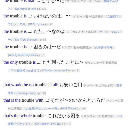
the
trouble
is
that
...: どうも〜だ
北杜夫著 デニス・キーン訳 『
楡家の人び
と
』(
The House of Nire
) p. 370
the
trouble
is
...: いけないのは、〜
マクリーン著 村上博基訳 『
女王陛下の
ユリシーズ号
』(
HMS Ulysses
) p. 72
the
trouble
is
...: ただ、〜なのよ
ル・カレ著 村上博基訳 『
ナイト・マネジャ
ー
』(
The Night Manager
) p. 88
the
trouble
is
...: 困るのは〜だ
レンデル著 小尾芙佐訳 『
死を誘う暗号
』
(
Talking to Strange Men
) p. 51
the
only
trouble
is
...: ただ困ったことに〜
サリンジャー著 野崎孝訳
『
ライ麦畑でつかまえて
』(
The Catcher in the Rye
) p. 181
that
would
be
no
trouble
at
all
: お安いご用
トゥロー著 上田公子訳 『
有罪
答弁
』(
Pleading Guilty
) p. 143
that
is
the
trouble
with
...: それが〜のいかんところだ
マクリーン著
村上博基訳 『
女王陛下のユリシーズ号
』(
HMS Ulysses
) p. 104
that’s
the
whole
trouble
: これだから困る
サリンジャー著 野崎孝訳 『
ライ
麦畑でつかまえて
』(
The Catcher in the Rye
) p. 317