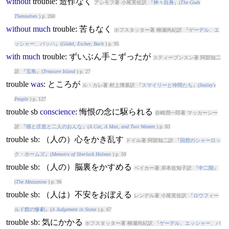
without
trouble
: 造作なく
アシモフ著 小尾芙佐訳 『
神々自身
』(
The Gods
Themselves
) p. 260
without
much
trouble
: 苦もなく
ホフスタッター著 柳瀬尚紀訳 『
ゲーデル、エ
ッシャー、バッハ
』(
Gödel, Escher, Bach
) p. 95
with
much
trouble
: ずいぶん手こずったが
スティーブンスン著 阿部知二
訳 『
宝島
』(
Treasure Island
) p. 27
trouble
was
: ところが
ル・カレ著 村上博基訳 『
スマイリーと仲間たち
』(
Smiley's
People
) p. 127
trouble
sb
conscience
: 悔恨の念に駆られる
谷崎潤一郎著 マッカーシー
訳 『
猫と庄造と二人のおんな
』(
A Cat, A Man, and Two Women
) p. 83
trouble
sb: （人の）心をかき乱す
ドイル著 阿部知二訳 『
回想のシャーロッ
ク・ホームズ
』(
Memoirs of Sherlock Holmes
) p. 59
trouble
sb: （人の）脳裏をかすめる
ベイカー著 岸本佐知子訳 『
中二階
』
(
The Mezzanine
) p. 96
trouble
sb: （人は）不安をおぼえる
レンデル著 小尾芙佐訳 『
ロウフィー
ルド館の惨劇
』(
A Judgement in Stone
) p. 67
trouble
sb: 気にかかる
ホフスタッター著 柳瀬尚紀訳 『
ゲーデル、エッシャー、バ