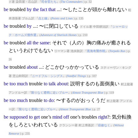
ド著 染田屋・石山訳 『
司令官たち
』(
The Commanders
) p. 32
be
trouble
d
by
the
fact
that
...: 〜したことが頭から離れない
松
本清張著 ブルム訳 『
点と線
』(
Points and Lines
) p. 135
be
trouble
d
by
...: 〜に閉口している
ドイル著 中田耕治訳 『
シャーロッ
ク・ホームズ傑作選
』(
Adventure of Sherlock Homes
) p. 210
be
trouble
d
all
the
same
: それで（人の）胸の痛みが癒される
というわけでもない
リーマン著 池央耿訳 『
黒海奇襲作戦
』(
Torpedo Run
) p.
26
be
trouble
d
about
...: どこかひっかかっている
スティーヴン・キング
著 芝山幹郎訳 『
ニードフル・シングス
』(
Needful Things
) p. 337
be
too
much
trouble
to
talk
about
: 説明するのも面倒臭い
村上龍著
アンドルー訳 『
限りなく透明に近いブルー
』(
Almost Transparent Blue
) p. 119
be
too
much
trouble
to
do
: 〜するのがおっくうだ
村上龍著 アンドル
ー訳 『
限りなく透明に近いブルー
』(
Almost Transparent Blue
) p. 27
be
supposed
to
get
one’s
mind
off
one’s
trouble
s
right
?: 気分転換
をしろといわれている
クランシー著 村上博基訳 『
容赦なく
』(
Without
Remorse
) p. 235