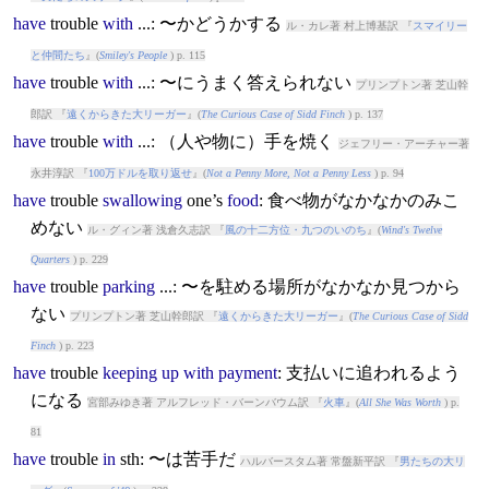
have
trouble
with
...: 〜かどうかする
ル・カレ著 村上博基訳 『
スマイリー
と仲間たち
』(
Smiley's People
) p. 115
have
trouble
with
...: 〜にうまく答えられない
プリンプトン著 芝山幹
郎訳 『
遠くからきた大リーガー
』(
The Curious Case of Sidd Finch
) p. 137
have
trouble
with
...: （人や物に）手を焼く
ジェフリー・アーチャー著
永井淳訳 『
100万ドルを取り返せ
』(
Not a Penny More, Not a Penny Less
) p. 94
have
trouble
swallowing
one’s
food
: 食べ物がなかなかのみこ
めない
ル・グィン著 浅倉久志訳 『
風の十二方位・九つのいのち
』(
Wind's Twelve
Quarters
) p. 229
have
trouble
parking
...: 〜を駐める場所がなかなか見つから
ない
プリンプトン著 芝山幹郎訳 『
遠くからきた大リーガー
』(
The Curious Case of Sidd
Finch
) p. 223
have
trouble
keeping
up
with
payment
: 支払いに追われるよう
になる
宮部みゆき著 アルフレッド・バーンバウム訳 『
火車
』(
All She Was Worth
) p.
81
have
trouble
in
sth: 〜は苦手だ
ハルバースタム著 常盤新平訳 『
男たちの大リ