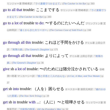
リンジャー著 野崎孝訳 『
ライ麦畑でつかまえて
』(
The Catcher in the Rye
) p. 303
go
to
all
that
trouble
: ここまでする
サリンジャー著 野崎孝訳 『
ライ麦畑でつ
かまえて
』(
The Catcher in the Rye
) p. 293
go
to
a
lot
of
trouble
to
do
: 〜するのにたいへんだ
プリンプトン著 芝
山幹郎訳 『
遠くからきた大リーガー
』(
The Curious Case of Sidd Finch
) p. 248
go
through
all
this
trouble
: これほど手間をかける
デミル著 上田公子
訳 『
将軍の娘
』(
The General's Daughter
) p. 171
go
through
all
that
trouble
: よりによって
デミル著 上田公子訳 『
将軍の
娘
』(
The General's Daughter
) p. 36
give
sb
a
lot
of
trouble
: 〜のためには随分泣かされている
谷崎
潤一郎著 マッカーシー訳 『
猫と庄造と二人のおんな
』(
A Cat, A Man, and Two Women
) p.
37
get
sb
into
trouble
: （人を）困らせる
オースター著 柴田元幸訳 『
鍵のかか
った部屋
』(
The New York Trilogy
) p. 29
get
sb
in
trouble
with
...: （人に）〜と喧嘩させる
ウッドワード著 常
盤新平訳 『
大統領の陰謀
』(
All the President's Men
) p. 52