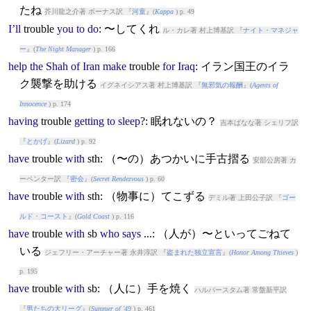
たね
芥川龍之介著 ボーナス訳 『
河童
』(
Kappa
) p. 49
I’ll
trouble
you
to
do
: 〜してくれ
ル・カレ著 村上博基訳 『
ナイト・マネジャ
ー
』(
The Night Manager
) p. 166
help
the
Shah
of
Iran
make
trouble
for
Iraq
: イラン国王のイラ
ク襲撃を助ける
イグネイシアス著 村上博基訳 『
無邪気の報酬
』(
Agents of
Innocence
) p. 174
having
trouble
getting
to
sleep
?: 眠れないの？
吉本ばなな著 シェリフ訳
『
とかげ
』(
Lizard
) p. 92
have
trouble
with
sth: （〜の）あつかいに手古摺る
安部公房著 カ
ーペンター訳 『
密会
』(
Secret Rendezvous
) p. 60
have
trouble
with
sth: （物事に）てこずる
デミル著 上田公子訳 『
ゴー
ルド・コースト
』(
Gold Coast
) p. 116
have
trouble
with
sb
who
says
...: （人が）〜といってごねて
いる
ジェフリー・アーチャー著 永井淳訳 『
盗まれた独立宣言
』(
Honor Among Thieves
)
p. 195
have
trouble
with
sb: （人に）手を焼く
ハルバースタム著 常盤新平訳
『
男たちの大リーグ
』(
Summer of '49
) p. 461