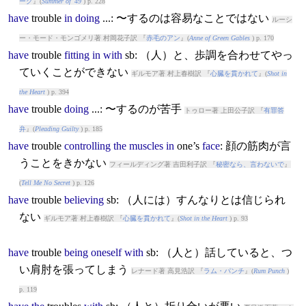
ーグ
』(
Summer of '49
) p. 228
have
trouble
in
doing
...: 〜するのは容易なことではない
ルーシ
ー・モード・モンゴメリ著 村岡花子訳 『
赤毛のアン
』(
Anne of Green Gables
) p. 170
have
trouble
fitting
in
with
sb: （人）と、歩調を合わせてやっ
ていくことができない
ギルモア著 村上春樹訳 『
心臓を貫かれて
』(
Shot in
the Heart
) p. 394
have
trouble
doing
...: 〜するのが苦手
トゥロー著 上田公子訳 『
有罪答
弁
』(
Pleading Guilty
) p. 185
have
trouble
controlling
the
muscles
in
one’s
face
: 顔の筋肉が言
うことをきかない
フィールディング著 吉田利子訳 『
秘密なら、言わないで
』
(
Tell Me No Secret
) p. 126
have
trouble
believing
sb: （人には）すんなりとは信じられ
ない
ギルモア著 村上春樹訳 『
心臓を貫かれて
』(
Shot in the Heart
) p. 93
have
trouble
being
oneself
with
sb: （人と）話していると、つ
い肩肘を張ってしまう
レナード著 高見浩訳 『
ラム・パンチ
』(
Rum Punch
)
p. 119