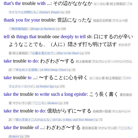
that’s
the
trouble
with
...: その辺がなかなか
ル・カレ著 村上博基訳 『
ス
マイリーと仲間たち
』(
Smiley's People
) p. 220
thank
you
for
your
trouble
: 世話になったな
池波正太郎著 フリュー訳
『
梅安蟻地獄
』(
Bridge of Darkness
) p. 199
tell
sb
things
that
trouble
one
deeply
to
tell
sb: 口にするのが辛い
ようなことでも、（人に）隠さず打ち明けて話す
ギルモア
著 村上春樹訳 『
心臓を貫かれて
』(
Shot in the Heart
) p. 576
take
trouble
to
do
: わざわざ〜する
村上春樹著 アルフレッド・バーンバウム
訳 『
羊をめぐる冒険
』(
A Wild Sheep Chase
) p. 32
take
trouble
to
...: 〜することに心を砕く
ル・カレ著 村上博基訳 『
パー
フェクト・スパイ
』(
A Perfect Spy
) p. 276
take
the
trouble
to
write
such
a
long
epistle
: こう長く書く
夏目漱石
著 マクレラン訳 『
こころ
』(
Kokoro
) p. 139
take
the
trouble
to
do
: 億劫がらずに〜する
谷崎潤一郎著 マッカーシー
訳 『
猫と庄造と二人のおんな
』(
A Cat, A Man, and Two Women
) p. 72
take
the
trouble
of
...: わざわざ〜する
夏目漱石著 マクレラン訳 『
こころ
』
(
Kokoro
) p. 204