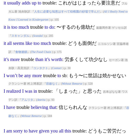
it
usually
adds
up
to
trouble
: これがはじまったら要注意だ
フル
ガム著 池央耿訳 『
人生に必要な知恵はすべて幼稚園の砂場で学んだ
』(
All I Really Need to
Know I Learned in Kindergarten
) p. 105
it
is
too
much
trouble
to
do
: 〜するのも億劫だ
遠藤周作著 ゲッセル訳
『
スキャンダル
』(
Scandal
) p. 205
it
all
seems
like
too
much
trouble
: どうも面倒だ
ニコルソン著 宮脇孝雄
訳 『
食物連鎖
』(
The Food Chain
) p. 175
it’s
more
trouble
than
it’s
worth
: 労多くして功少なし
セーガン著 池
央耿・高見浩訳 『
コンタクト
』(
Contact
) p. 30
I
won’t
be
any
more
trouble
to
sb: もう〜に世話は焼かせない
クランシー著 村上博基訳 『
容赦なく
』(
Without Remorse
) p. 520
I
realized
I
was
in
trouble
: 「しまった」と思った
吉本ばなな著 ワス
デン訳 『
アムリタ
』(
Amrita
) p. 93
I
have
trouble
believing
that
: 信じられんな
クランシー著 村上博基訳 『
容
赦なく
』(
Without Remorse
) p. 584
I
am
sorry
to
have
given
you
all
this
trouble
: どうもご苦労だっ