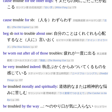
cause
trouble
for
the
other
dogs
: イヌたちの間にごたごたが起
こる
ロンドン著 白石佑光訳 『
白い牙
』(
White Fang
) p. 178
cause
trouble
for
sb: （人を）わずらわす
川端康成著 ホールマン訳 『
古
都
』(
The Old Capital
) p. 185
beg
sb
not
to
trouble
about
one: 自分のことはくれぐれも心配
するなと（人に）言いおく
セイヤーズ著 浅羽莢子訳 『
ナイン・テイラー
ズ
』(
The Nine Tailors
) p. 67
be
worn
out
after
all
of
those
trouble
s: 疲れが一度に出る
井上靖著
横尾・ゴールドスタイン訳 『
猟銃
』(
The Hunting Gun
) p. 15
be
very
trouble
d
indeed
: 執念ぶかくからみついてくるものを
感じている
スティーヴン・キング著 芝山幹郎訳 『
ニードフル・シングス
』(
Needful
Things
) p. 337
be
trouble
d
morally
and
spiritually
: 道徳的なまたは精神的な悩
みに苦しむ
サリンジャー著 野崎孝訳 『
ライ麦畑でつかまえて
』(
The Catcher in the
Rye
) p. 295
be
trouble
d
by
the
way
...: 〜のやり口が気に入らない
ウッドワー