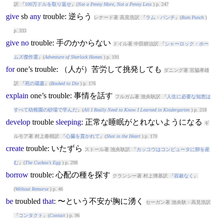
訳 『
100万ドルを取り返せ
』(
Not a Penny More, Not a Penny Less
) p. 247
give
sb
any
trouble
: 逆らう
レナード著 高見浩訳 『
ラム・パンチ
』(
Rum Punch
)
p. 333
give
no
trouble
: 手のかからない
ドイル著 中田耕治訳 『
シャーロック・ホー
ムズ傑作選
』(
Adventure of Sherlock Homes
) p. 191
for
one’s
trouble
: （人が）苦労して挑発しても
ダニング著 宮脇孝雄
訳 『
死の蔵書
』(
Booked to Die
) p. 176
explain
one’s
trouble
: 事情を話す
フルガム著 池央耿訳 『
人生に必要な知恵は
すべて幼稚園の砂場で学んだ
』(
All I Really Need to Know I Learned in Kindergarten
) p. 218
develop
trouble
sleeping
: 正常な睡眠がとれないようになる
ギ
ルモア著 村上春樹訳 『
心臓を貫かれて
』(
Shot in the Heart
) p. 170
create
trouble
: いたずら
ストール著 池央耿訳 『
カッコウはコンピュータに卵を産
む
』(
The Cuckoo's Egg
) p. 298
borrow
trouble
: 心配の種を探す
クランシー著 村上博基訳 『
容赦なく
』
(
Without Remorse
) p. 46
be
trouble
d
that
: 〜という不安が胸に湧く
セーガン著 池央耿・高見浩訳
『
コンタクト
』(
Contact
) p. 96