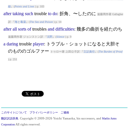
線
』(
Points and Lines
) p. 103
after
taking
such
trouble
to
do
: 折角、〜したのに
遠藤周作著 Gallagher
訳 『
海と毒薬
』(
The Sea and Poison
) p. 14
after
all
sorts
of
trouble
s
and
difficulties
: 幾多の曲折を経たのち
遠藤周作著 ジョンストン訳 『
沈黙
』(
Silence
) p. 9
a
daring
trouble
player
: トラブル・ショットになると大胆そ
のもののゴルファー
トゥロー著 上田公子訳 『
立証責任
』(
The Burden of Proof
) p. 251
このサイトについて
プライバシーポリシー
ご連絡
翻訳訳語辞典
. Copyright © 2009-2026 Yoichi Yamaoka, his successors, and
Marlin Arms
Corporation
All rights reserved.