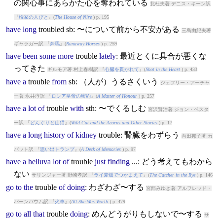
の関心事にあらかた心を奪われている
北杜夫著 デニス・キーン訳
『
楡家の人びと
』(
The House of Nire
) p. 195
have
long
trouble
d sb: 〜について前から不安がある
三島由紀夫著
ギャラガー訳 『
奔馬
』(
Runaway Horses
) p. 259
have
been
some
more
trouble
lately
: 最近とくに具合が悪くな
ってきた
ギルモア著 村上春樹訳 『
心臓を貫かれて
』(
Shot in the Heart
) p. 433
have
a
trouble
from
sb: （人が）うるさくいう
ジェフリー・アーチャ
ー著 永井淳訳 『
ロシア皇帝の密約
』(
A Matter of Honour
) p. 257
have
a
lot
of
trouble
with
sth: 〜でくるしむ
宮沢賢治著 ジョン・ベスタ
ー訳 『
どんぐりと山猫
』(
Wild Cat and the Acorns and Other Stories
) p. 17
have
a
long
history
of
kidney
trouble
: 腎臓をわずらう
向田邦子著 カ
バット訳 『
思い出トランプ
』(
A Deck of Memories
) p. 97
have
a
helluva
lot
of
trouble
just
finding
...: どう考えてもわから
ない
サリンジャー著 野崎孝訳 『
ライ麦畑でつかまえて
』(
The Catcher in the Rye
) p. 146
go
to
the
trouble
of
doing
: わざわざ〜する
宮部みゆき著 アルフレッド・
バーンバウム訳 『
火車
』(
All She Was Worth
) p. 479
go
to
all
that
trouble
doing
: めんどうがりもしないで〜する
サ