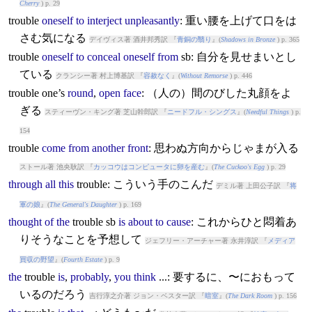
Cherry
) p. 29
trouble
oneself
to
interject
unpleasantly
: 重い腰を上げて口をは
さむ気になる
デイヴィス著 酒井邦秀訳 『
青銅の翳り
』(
Shadows in Bronze
) p. 365
trouble
oneself
to
conceal
oneself
from
sb: 自分を見せまいとし
ている
クランシー著 村上博基訳 『
容赦なく
』(
Without Remorse
) p. 446
trouble
one’s
round
,
open
face
: （人の）間のびした丸顔をよ
ぎる
スティーヴン・キング著 芝山幹郎訳 『
ニードフル・シングス
』(
Needful Things
) p.
154
trouble
come
from
another
front
: 思わぬ方向からじゃまが入る
ストール著 池央耿訳 『
カッコウはコンピュータに卵を産む
』(
The Cuckoo's Egg
) p. 29
through
all
this
trouble
: こういう手のこんだ
デミル著 上田公子訳 『
将
軍の娘
』(
The General's Daughter
) p. 169
thought
of
the
trouble
sb
is
about
to
cause
: これからひと悶着あ
りそうなことを予想して
ジェフリー・アーチャー著 永井淳訳 『
メディア
買収の野望
』(
Fourth Estate
) p. 9
the
trouble
is
,
probably
,
you
think
...: 要するに、〜におもって
いるのだろう
吉行淳之介著 ジョン・ベスター訳 『
暗室
』(
The Dark Room
) p. 156