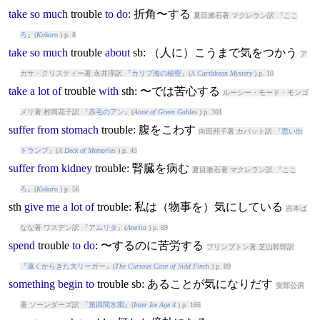
take
so
much
trouble
to
do
: 折角〜する
夏目漱石著 マクレラン訳 『
ここ
ろ
』(
Kokoro
) p. 8
take
so
much
trouble
about
sb: （人に）こうまで気をつかう
ア
ガサ・クリスティー著 永井淳訳 『
カリブ海の秘密
』(
A Caribbean Mystery
) p. 10
take
a
lot
of
trouble
with
sth: 〜では苦心する
ルーシー・モード・モンゴ
メリ著 村岡花子訳 『
赤毛のアン
』(
Anne of Green Gables
) p. 301
suffer
from
stomach
trouble
: 腹をこわす
向田邦子著 カバット訳 『
思い出
トランプ
』(
A Deck of Memories
) p. 45
suffer
from
kidney
trouble
: 腎臓を病む
夏目漱石著 マクレラン訳 『
ここ
ろ
』(
Kokoro
) p. 56
sth
give
me
a
lot
of
trouble
: 私は（物事を）気にしている
吉本ば
なな著 ワスデン訳 『
アムリタ
』(
Amrita
) p. 69
spend
trouble
to
do
: 〜するのに苦労する
プリンプトン著 芝山幹郎訳
『
遠くからきた大リーガー
』(
The Curious Case of Sidd Finch
) p. 89
something
begin
to
trouble
sb: あることが気になりだす
安部公房
著 ソーンダーズ訳 『
第四間氷期
』(
Inter Ice Age 4
) p. 166