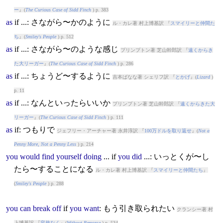
ー
』(
The Curious Case of Sidd Finch
) p. 383
as
if
...: さながら〜かのように
ル・カレ著 村上博基訳 『
スマイリーと仲間た
ち
』(
Smiley's People
) p. 512
as
if
...: さながら〜のような感じ
プリンプトン著 芝山幹郎訳 『
遠くからき
た大リーガー
』(
The Curious Case of Sidd Finch
) p. 286
as
if
...: ちょうど〜するように
吉本ばなな著 シェリフ訳 『
とかげ
』(
Lizard
)
p. 11
as
if
...: なんといったらいいか
プリンプトン著 芝山幹郎訳 『
遠くからきた大
リーガー
』(
The Curious Case of Sidd Finch
) p. 111
as
if
: つもりで
ジェフリー・アーチャー著 永井淳訳 『
100万ドルを取り返せ
』(
Not a
Penny More, Not a Penny Less
) p. 214
you
would
find
yourself
doing
...
if
you
did
...: いっとくが〜し
たら〜することになる
ル・カレ著 村上博基訳 『
スマイリーと仲間たち
』
(
Smiley's People
) p. 288
you
can
break
off
if
you
want
: もう引き取られたい
クランシー著 村
上博基訳 『
容赦なく
』(
Without Remorse
) p. 534