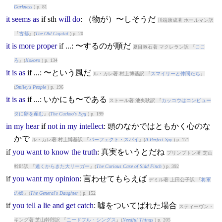
Darkness
) p. 81
it
seems
as
if
sth
will
do
: （物が）〜しそうだ
川端康成著 ホールマン訳
『
古都
』(
The Old Capital
) p. 20
it
is
more
proper
if
...: 〜するのが順だ
夏目漱石著 マクレラン訳 『
ここ
ろ
』(
Kokoro
) p. 134
it
is
as
if
...: 〜という風だ
ル・カレ著 村上博基訳 『
スマイリーと仲間たち
』
(
Smiley's People
) p. 196
it
is
as
if
...: いかにも〜である
ストール著 池央耿訳 『
カッコウはコンピュー
タに卵を産む
』(
The Cuckoo's Egg
) p. 199
in
my
hear
if
not
in
my
intellect
: 頭のなかではともかく心のな
かで
ル・カレ著 村上博基訳 『
パーフェクト・スパイ
』(
A Perfect Spy
) p. 171
if
you
want
to
know
the
truth
: 真実をいうとだね
プリンプトン著 芝山
幹郎訳 『
遠くからきた大リーガー
』(
The Curious Case of Sidd Finch
) p. 392
if
you
want
my
opinion
: 言わせてもらえば
デミル著 上田公子訳 『
将軍
の娘
』(
The General's Daughter
) p. 152
if
you
tell
a
lie
and
get
catch
: 嘘をついてばれた場合
スティーヴン・
キング著 芝山幹郎訳 『
ニードフル・シングス
』(
Needful Things
) p. 205