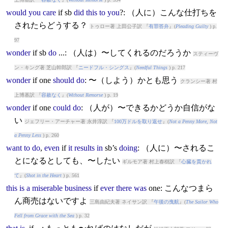
would
you
care
if
sb
did
this
to
you
?: （人に）こんな仕打ちを
されたらどうする？
トゥロー著 上田公子訳 『
有罪答弁
』(
Pleading Guilty
) p.
97
wonder
if
sb
do
...: （人は）〜してくれるのだろうか
スティーヴ
ン・キング著 芝山幹郎訳 『
ニードフル・シングス
』(
Needful Things
) p. 217
wonder
if
one
should
do
: 〜（しよう）かとも思う
クランシー著 村
上博基訳 『
容赦なく
』(
Without Remorse
) p. 19
wonder
if
one
could
do
: （人が）〜できるかどうか自信がな
い
ジェフリー・アーチャー著 永井淳訳 『
100万ドルを取り返せ
』(
Not a Penny More, Not
a Penny Less
) p. 260
want
to
do
,
even
if
it
results
in
sb’s
doing
: （人に）〜されるこ
とになるとしても、〜したい
ギルモア著 村上春樹訳 『
心臓を貫かれ
て
』(
Shot in the Heart
) p. 561
this
is
a
miserable
business
if
ever
there
was
one: こんなつまら
ん商売はないですよ
三島由紀夫著 ネイサン訳 『
午後の曳航
』(
The Sailor Who
Fell from Grace with the Sea
) p. 32