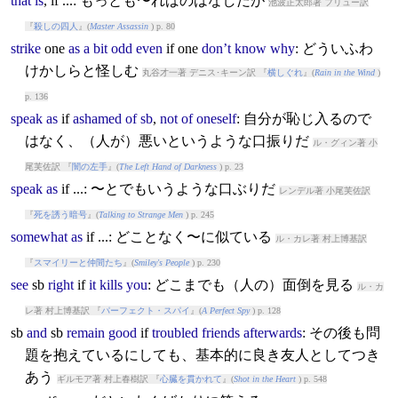
that
is
,
if
...: もっとも〜ればのはなしだが
池波正太郎著 フリュー訳
『
殺しの四人
』(
Master Assassin
) p. 80
strike
one
as
a
bit
odd
even
if
one
don’t
know
why
: どういふわ
けかしらと怪しむ
丸谷才一著 デニス･キーン訳 『
横しぐれ
』(
Rain in the Wind
)
p. 136
speak
as
if
ashamed
of
sb
,
not
of
oneself
: 自分が恥じ入るので
はなく、（人が）悪いというような口振りだ
ル・グィン著 小
尾芙佐訳 『
闇の左手
』(
The Left Hand of Darkness
) p. 23
speak
as
if
...: 〜とでもいうような口ぶりだ
レンデル著 小尾芙佐訳
『
死を誘う暗号
』(
Talking to Strange Men
) p. 245
somewhat
as
if
...: どことなく〜に似ている
ル・カレ著 村上博基訳
『
スマイリーと仲間たち
』(
Smiley's People
) p. 230
see
sb
right
if
it
kills
you
: どこまでも（人の）面倒を見る
ル・カ
レ著 村上博基訳 『
パーフェクト・スパイ
』(
A Perfect Spy
) p. 128
sb
and
sb
remain
good
if
troubled
friends
afterwards
: その後も問
題を抱えているにしても、基本的に良き友人としてつき
あう
ギルモア著 村上春樹訳 『
心臓を貫かれて
』(
Shot in the Heart
) p. 548