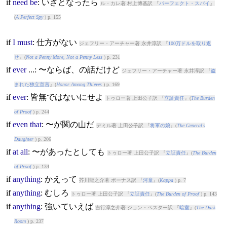
if
need
be
: いざとなったら
ル・カレ著 村上博基訳 『
パーフェクト・スパイ
』
(
A Perfect Spy
) p. 155
if
I
must
: 仕方がない
ジェフリー・アーチャー著 永井淳訳 『
100万ドルを取り返
せ
』(
Not a Penny More, Not a Penny Less
) p. 231
if
ever
...: 〜ならば、の話だけど
ジェフリー・アーチャー著 永井淳訳 『
盗
まれた独立宣言
』(
Honor Among Thieves
) p. 169
if
ever
: 皆無ではないにせよ
トゥロー著 上田公子訳 『
立証責任
』(
The Burden
of Proof
) p. 244
if
even
that
: 〜が関の山だ
デミル著 上田公子訳 『
将軍の娘
』(
The General's
Daughter
) p. 206
if
at
all
: 〜があったとしても
トゥロー著 上田公子訳 『
立証責任
』(
The Burden
of Proof
) p. 134
if
anything
: かえって
芥川龍之介著 ボーナス訳 『
河童
』(
Kappa
) p. 7
if
anything
: むしろ
トゥロー著 上田公子訳 『
立証責任
』(
The Burden of Proof
) p. 143
if
anything
: 強いていえば
吉行淳之介著 ジョン・ベスター訳 『
暗室
』(
The Dark
Room
) p. 237