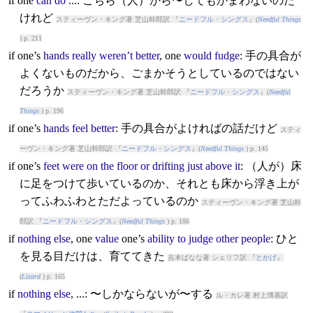
if
one
can
do
...: こちら（人）から〜してもかまわないのだ
けれど
スティーヴン・キング著 芝山幹郎訳 『
ニードフル・シングス
』(
Needful Things
) p. 211
if
one’s
hands
really
weren’t
better
, one
would
fudge
: 手の具合が
よくないものだから、ごまかそうとしているのではない
だろうか
スティーヴン・キング著 芝山幹郎訳 『
ニードフル・シングス
』(
Needful
Things
) p. 196
if
one’s
hands
feel
better
: 手の具合がよければの話だけど
スティ
ーヴン・キング著 芝山幹郎訳 『
ニードフル・シングス
』(
Needful Things
) p. 145
if
one’s
feet
were
on
the
floor
or
drifting
just
above
it
: （人が）床
に足をつけて歩いているのか、それとも床から浮き上が
ってふわふわとただよっているのか
スティーヴン・キング著 芝山幹
郎訳 『
ニードフル・シングス
』(
Needful Things
) p. 186
if
nothing
else
, one
value
one’s
ability
to
judge
other
people
: ひと
を見る目だけは、育ててきた
吉本ばなな著 シェリフ訳 『
とかげ
』
(
Lizard
) p. 165
if
nothing
else
, ...: 〜しかならないが〜する
ル・カレ著 村上博基訳