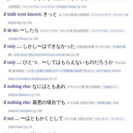
山幹郎訳 『
ニードフル・シングス
』(
Needful Things
) p. 121
if
truth
were
known
: きっと
ル・カレ著 村上博基訳 『
パーフェクト・スパイ
』(
A
Perfect Spy
) p. 142
if
sb
do
: 〜したら
スティーヴン・キング著 芝山幹郎訳 『
ニードフル・シングス
』
(
Needful Things
) p. 128
if
only
...: しかし〜はできなかった
三島由紀夫著 ネイサン訳 『
午後の曳
航
』(
The Sailor Who Fell from Grace with the Sea
) p. 39
if
only
...: ひとつ、〜してはもらえないものだろうか
フルガム
著 池央耿訳 『
人生に必要な知恵はすべて幼稚園の砂場で学んだ
』(
All I Really Need to
Know I Learned in Kindergarten
) p. 27
if
nothing
else
: なにはともあれ
クランシー著 村上博基訳 『
容赦なく
』
(
Without Remorse
) p. 155
if
nothing
else
: 最悪の場合でも
デミル著 上田公子訳 『
将軍の娘
』(
The
General's Daughter
) p. 109
if
not
...: 〜はともかくとして
デミル著 上田公子訳 『
ゴールド・コースト
』
(
Gold Coast
) p. 74