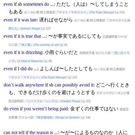
even
if
sb
sometimes
do
...: ただし（人は）〜してしまうこと
もある
ル・カレ著 村上博基訳 『
ナイト・マネジャー
』(
The Night Manager
) p. 151
even
if
it
was
late
: 遅ればせながら
ル・カレ著 村上博基訳 『
スマイリーと仲
間たち
』(
Smiley's People
) p. 227
even
if
it
is
true
that
...: 〜が事実であるにしても
土居健郎著 ハービ
ソン訳 『
表と裏
』(
The anatomy of self
) p. 82
even
if
it
is
drizzling
: 小雨ぐらいだと
向田邦子著 カバット訳 『
思い出トラ
ンプ
』(
A Deck of Memories
) p. 99
even
if
I
did
do
...: よしんば〜したとしても
ル・カレ著 村上博基訳
『
ナイト・マネジャー
』(
The Night Manager
) p. 215
don’t
walk
anywhere
if
sb
can
possibly
avoid
it
: どこへ行くとき
も、できるだけ歩くのを避けようとする
スティーヴン・キング著
芝山幹郎訳 『
ニードフル・シングス
』(
Needful Things
) p. 331
do
even
if
you
weren’t
being
paid
: 金ずくの仕事ではない
池波正
太郎著 フリュー訳 『
梅安蟻地獄
』(
Bridge of Darkness
) p. 146
can
not
tell
if
the
reason
is
...: 〜が〜によるものなのか（人に