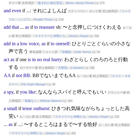
チャー著 永井淳訳 『
盗まれた独立宣言
』(
Honor Among Thieves
) p. 173
and
even
if
...: それによしんば
スティーヴン・キング著 芝山幹郎訳 『
ニード
フル・シングス
』(
Needful Things
) p. 218
add
that
...
as
if
to
reassure
sb: 〜と念押しにつけくわえる
ル・カ
レ著 村上博基訳 『
スマイリーと仲間たち
』(
Smiley's People
) p. 303
add
in
a
low
voice
,
as
if
to
oneself
: ひとりごとぐらいの小さな
声で言う
椎名誠著 ショット訳 『
岳物語
』(
Gaku Stories
) p. 16
act
as
if
one
is
in
no
real
hurry
: わざとらしくのろのろと行動
する
カーヴァー著 村上春樹訳 『
大聖堂
』(
Cathedral
) p. 288
AA
if
not
BB
: BBでないまでもAA
ル・カレ著 村上博基訳 『
ナイト・マネ
ジャー
』(
The Night Manager
) p. 36
a
spy
,
if
you
like
: なんならスパイと呼んでもいい
クランシー著 村
上博基訳 『
容赦なく
』(
Without Remorse
) p. 304
a
small
if
tense
outburst
: ひきつれ気味ながらちょっとした高
笑い
ル・カレ著 村上博基訳 『
スマイリーと仲間たち
』(
Smiley's People
) p. 223
...
as
if
...: 〜するところはまるで〜する恰好
ル・カレ著 村上博基訳
『
スマイリーと仲間たち
』(
Smiley's People
) p. 432