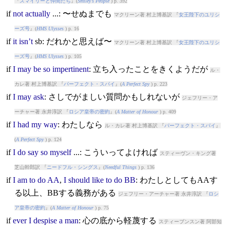
『
スマイリーと仲間たち
』(
Smiley's People
) p. 392
if
not
actually
...: 〜せぬまでも
マクリーン著 村上博基訳 『
女王陛下のユリシ
ーズ号
』(
HMS Ulysses
) p. 16
if
it
isn’t
sb: だれかと思えば〜
マクリーン著 村上博基訳 『
女王陛下のユリシ
ーズ号
』(
HMS Ulysses
) p. 105
if
I
may
be
so
impertinent
: 立ち入ったことをきくようだが
ル・
カレ著 村上博基訳 『
パーフェクト・スパイ
』(
A Perfect Spy
) p. 223
if
I
may
ask
: さしでがましい質問かもしれないが
ジェフリー・ア
ーチャー著 永井淳訳 『
ロシア皇帝の密約
』(
A Matter of Honour
) p. 409
if
I
had
my
way
: わたしなら
ル・カレ著 村上博基訳 『
パーフェクト・スパイ
』
(
A Perfect Spy
) p. 124
if
I
do
say
so
myself
...: こういってよければ
スティーヴン・キング著
芝山幹郎訳 『
ニードフル・シングス
』(
Needful Things
) p. 136
if
I
am
to
do
AA
,
I
should
like
to
do
BB
: わたしとしてもAAす
る以上、BBする義務がある
ジェフリー・アーチャー著 永井淳訳 『
ロシ
ア皇帝の密約
』(
A Matter of Honour
) p. 75
if
ever
I
despise
a
man
: 心の底から軽蔑する
スティーブンスン著 阿部知