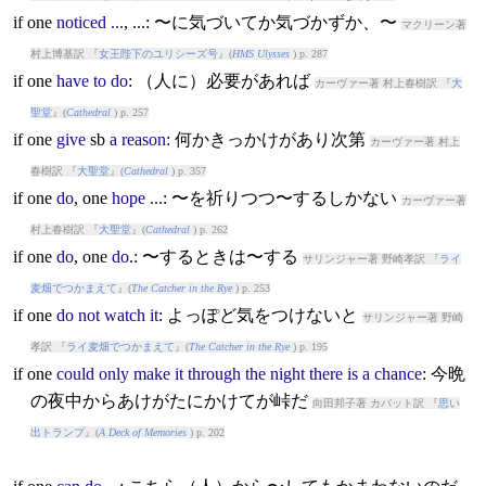
if
one
noticed
...
, ...: 〜に気づいてか気づかずか、〜
マクリーン著
村上博基訳 『
女王陛下のユリシーズ号
』(
HMS Ulysses
) p. 287
if
one
have
to
do
: （人に）必要があれば
カーヴァー著 村上春樹訳 『
大
聖堂
』(
Cathedral
) p. 257
if
one
give
sb
a
reason
: 何かきっかけがあり次第
カーヴァー著 村上
春樹訳 『
大聖堂
』(
Cathedral
) p. 357
if
one
do
, one
hope
...: 〜を祈りつつ〜するしかない
カーヴァー著
村上春樹訳 『
大聖堂
』(
Cathedral
) p. 262
if
one
do
, one
do
.: 〜するときは〜する
サリンジャー著 野崎孝訳 『
ライ
麦畑でつかまえて
』(
The Catcher in the Rye
) p. 253
if
one
do
not
watch
it
: よっぽど気をつけないと
サリンジャー著 野崎
孝訳 『
ライ麦畑でつかまえて
』(
The Catcher in the Rye
) p. 195
if
one
could
only
make
it
through
the
night
there
is
a
chance
: 今晩
の夜中からあけがたにかけてが峠だ
向田邦子著 カバット訳 『
思い
出トランプ
』(
A Deck of Memories
) p. 202