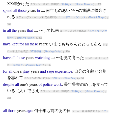
XX年かけた
クランシー著 村上博基訳 『
容赦なく
』(
Without Remorse
) p. 308
spend
all
those
years
in
...: 何年ものあいだ〜の施設に収容さ
れる
スティーヴン・キング著 芝山幹郎訳 『
ニードフル・シングス
』(
Needful Things
) p.
366
in
all
the
years
that
...: 〜して以来
ル・カレ著 村上博基訳 『
スマイリーと仲
間たち
』(
Smiley's People
) p. 360
have
kept
for
all
these
years
: いまでもちゃんととってある
トゥ
ロー著 上田公子訳 『
有罪答弁
』(
Pleading Guilty
) p. 100
have
all
those
years
watching
...: 〜を見て育った
トゥロー著 上田公子
訳 『
有罪答弁
』(
Pleading Guilty
) p. 192
for
all
one’s
gray
years
and
sage
experience
: 自分の年齢と分別
を忘れて
ロンドン著 白石佑光訳 『
白い牙
』(
White Fang
) p. 58
despite
all
one’s
years
of
police
work
: 長年警察のめしを食って
いる（人）でさえ
クランシー著 村上博基訳 『
容赦なく
』(
Without Remorse
) p.
230
all
those
years
ago
: 何十年も前のあの日
べーカー著 岸本佐知子訳 『
フェ