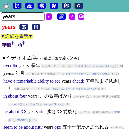
訳
経
環
類
郎
Ｇ
x
訳
?
🎲
years
郎
国
▼詳細を表示▼
†
†
季節
頃
●イディオム等
（
↑
単語追加で絞り込み）
over
the
years
: 長年
トゥロー著 上田公子訳 『
立証責任
』(
The Burden of Proof
) p. 84
years
: 年月
ル・カレ著 村上博基訳 『
スマイリーと仲間たち
』(
Smiley's People
) p. 366
have
a
remarkable
ability
to
see
years
ahead
: 何年先まで見通し
だ
北杜夫著 デニス・キーン訳 『
楡家の人びと
』(
The House of Nire
) p. 344
in
about
four
years
: この四年ばかり
スティーヴン・キング著 芝山幹郎訳
『
ニードフル・シングス
』(
Needful Things
) p. 81
be
about
XX
years
old
: 歳はXX前後だ
カーヴァー著 村上春樹訳 『
大聖
堂
』(
Cathedral
) p. 233
seem
to
be
about
fifty
years
old
: 五十年配かと思われる
セイヤーズ