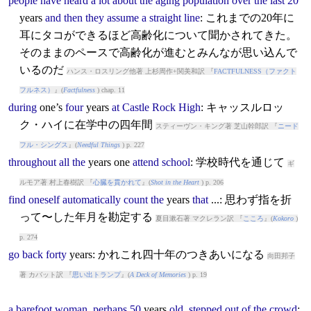
people
have
heard
a
lot
about
the
aging
population
over
the
last
20
years
and
then
they
assume
a
straight
line
: これまでの20年に
耳にタコができるほど高齢化について聞かされてきた。
そのままのペースで高齢化が進むとみんなが思い込んで
いるのだ
ハンス・ロスリング他著 上杉周作+関美和訳 『
FACTFULNESS（ファクト
フルネス）
』(
Factfulness
) chap. 11
during
one’s
four
years
at
Castle
Rock
High
: キャッスルロッ
ク・ハイに在学中の四年間
スティーヴン・キング著 芝山幹郎訳 『
ニード
フル・シングス
』(
Needful Things
) p. 227
throughout
all
the
years
one
attend
school
: 学校時代を通じて
ギ
ルモア著 村上春樹訳 『
心臓を貫かれて
』(
Shot in the Heart
) p. 206
find
oneself
automatically
count
the
years
that
...: 思わず指を折
って〜した年月を勘定する
夏目漱石著 マクレラン訳 『
こころ
』(
Kokoro
)
p. 274
go
back
forty
years
: かれこれ四十年のつきあいになる
向田邦子
著 カバット訳 『
思い出トランプ
』(
A Deck of Memories
) p. 19
a
barefoot
woman
,
perhaps
50
years
old
,
stepped
out
of
the
crowd
: