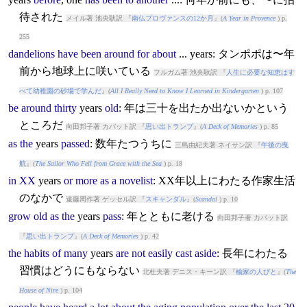
待された
メイル著 池央耿訳 『
南仏プロヴァンスの12か月
』(
A Year in Provence
) p.
255
dandelions
have
been
around
for
about
...
years
: タンポポは〜年
前から地球上に咲いている
フルガム著 池央耿訳 『
人生に必要な知恵はす
べて幼稚園の砂場で学んだ
』(
All I Really Need to Know I Learned in Kindergarten
) p. 107
be
around
thirty
years
old
: 年は三十を出たか出ないかという
ところだ
向田邦子著 カバット訳 『
思い出トランプ
』(
A Deck of Memories
) p. 85
as
the
years
passed
: 数年たつうちに
三島由紀夫著 ネイサン訳 『
午後の曳
航
』(
The Sailor Who Fell from Grace with the Sea
) p. 18
in
XX
years
or
more
as
a
novelist
: XX年以上にわたる作家生活
のなかで
遠藤周作著 ゲッセル訳 『
スキャンダル
』(
Scandal
) p. 10
grow
old
as
the
years
pass
: 年とともに老ける
向田邦子著 カバット訳
『
思い出トランプ
』(
A Deck of Memories
) p. 42
the
habits
of
many
years
are
not
easily
cast
aside
: 長年にわたる
習慣はどうにもならない
北杜夫著 デニス・キーン訳 『
楡家の人びと
』(
The
House of Nire
) p. 104