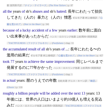
著 浅羽莢子訳 『
ナイン・テイラーズ
』(
The Nine Tailors
) p. 87
all
the
years
of
sb’s
abuses
and
sb’s
hatred
: 長年にわたって拮抗
してきた（人の）暴力と（人の）憎悪
ギルモア著 村上春樹訳 『
心
臓を貫かれて
』(
Shot in the Heart
) p. 341
because
of
a
lucky
accident
of
a
few
years
earlier
: 数年前に面白
い出来事があったからだ
ハンス・ロスリング他著 上杉周作+関美和訳
『
FACTFULNESS（ファクトフルネス）
』(
Factfulness
) chap. 11
the
accumulated
result
of
all
sb’s
years
of
...: 長年にわたる〜の
濫用の結果だ
ギルモア著 村上春樹訳 『
心臓を貫かれて
』(
Shot in the Heart
) p. 427
took
77
years
to
achieve
the
same
improvement
: 同じレベルまで
発展するのに77年かかった
ハンス・ロスリング他著 上杉周作+関美和訳
『
FACTFULNESS（ファクトフルネス）
』(
Factfulness
) chap. 1
in
actual
years
: 暦のうえでの年数
北杜夫著 デニス・キーン訳 『
幽霊
』
(
Ghosts
) p. 118
roughly
a
billion
people
will
be
added
over
the
next
13
years
: 13
年後には、世界の人口はいまより約10億人も増える見込
みだ
ハンス・ロスリング他著 上杉周作+関美和訳 『
FACTFULNESS（ファクトフルネ