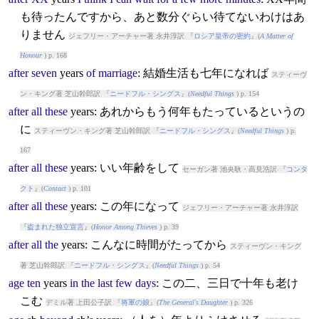
も待ったんですから、あと数分ぐらい待てないわけはあ
りません
ジェフリー・アーチャー著 永井淳訳 『
ロシア皇帝の密約
』(
A Matter of
Honour
) p. 168
after
seven
years
of
marriage
: 結婚生活も七年になれば
スティーヴ
ン・キング著 芝山幹郎訳 『
ニードフル・シングス
』(
Needful Things
) p. 154
after
all
these
years
: あれからもう何年もたっているというの
に
スティーヴン・キング著 芝山幹郎訳 『
ニードフル・シングス
』(
Needful Things
) p.
167
after
all
these
years
: いい年齢をして
セーガン著 池央耿・高見浩訳 『
コンタ
クト
』(
Contact
) p. 101
after
all
these
years
: この年になって
ジェフリー・アーチャー著 永井淳訳
『
盗まれた独立宣言
』(
Honor Among Thieves
) p. 39
after
all
the
years
: こんなに時間がたってから
スティーヴン・キング
著 芝山幹郎訳 『
ニードフル・シングス
』(
Needful Things
) p. 54
age
ten
years
in
the
last
few
days
: この二、三日で十年も老け
こむ
デミル著 上田公子訳 『
将軍の娘
』(
The General's Daughter
) p. 326