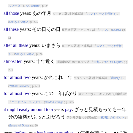
ルマータ
』(
The Fermata
) p. 24
all
those
years
: あの年月
ル・カレ著 村上博基訳 『
スマイリーと仲間たち
』
(
Smiley's People
) p. 275
all
these
years
: その日その日
夏目漱石著 マクレラン訳 『
こころ
』(
Kokoro
) p.
51
after
all
these
years
: いまさら
ル・カレ著 村上博基訳 『
スマイリーと仲間た
ち
』(
Smiley's People
) p. 26
almost
ten
years
: 十年近く
川端康成著 ホールマン訳 『
古都
』(
The Old Capital
) p.
224
for
almost
two
years
: かれこれ二年
クランシー著 村上博基訳 『
容赦なく
』
(
Without Remorse
) p. 584
for
almost
two
years
: この二年ばかり
スティーヴン・キング著 芝山幹郎訳
『
ニードフル・シングス
』(
Needful Things
) p. 335
it
might
easily
amount
to
a
years
pay
: ざっと見積もっても一年
分の給料がふっとぶだろう
アシモフ著 小尾芙佐訳 『
夜明けのロボット
』
(
Robots of Dawn
) p. 20
years
before
, one
has
been
to
another
...: 何年か前にも、〜に招