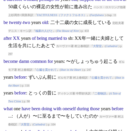
50歳くらいの裸足の女性が前に進み出た
ハンス・ロスリング他著
上杉周作+関美和訳 『
FACTFULNESS（ファクトフルネス）
』(
Factfulness
) chap. 11
be
twenty-two
years
old
: 二十二歳の女に成長している
北杜夫著
デニス・キーン訳 『
楡家の人びと
』(
The House of Nire
) p. 433
after
XX
years
of
being
married
to
sb: XX年一緒に夫婦として
生活を共にしたあとで
カーヴァー著 村上春樹訳 『
大聖堂
』(
Cathedral
) p.
297
become
damn
common
for
years
: 〜がしょっちゅう起こる
ギル
モア著 村上春樹訳 『
心臓を貫かれて
』(
Shot in the Heart
) p. 247
years
before
: ずいぶん前に
ギルモア著 村上春樹訳 『
心臓を貫かれて
』(
Shot in
the Heart
) p. 116
years
before
: とっくの昔に
ディケンズ著 中野好夫訳 『
二都物語
』(
A Tale of
Two Cities
) p. 98
what
one
have
been
doing
with
oneself
during
those
years
before
...: （人が）〜に至るまで〜をしていたのか
カーヴァー著 村上
春樹訳 『
大聖堂
』(
Cathedral
) p. 104