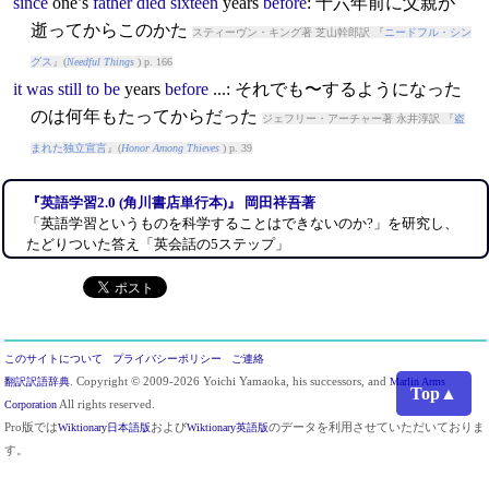
since
one’s
father
died
sixteen
years
before
: 十六年前に父親が
逝ってからこのかた
スティーヴン・キング著 芝山幹郎訳 『
ニードフル・シン
グス
』(
Needful Things
) p. 166
it
was
still
to
be
years
before
...: それでも〜するようになった
のは何年もたってからだった
ジェフリー・アーチャー著 永井淳訳 『
盗
まれた独立宣言
』(
Honor Among Thieves
) p. 39
『英語学習2.0 (角川書店単行本)』 岡田祥吾著
「英語学習というものを科学することはできないのか?」を研究し、
たどりついた答え「英会話の5ステップ」
このサイトについて
プライバシーポリシー
ご連絡
翻訳訳語辞典
. Copyright © 2009-2026 Yoichi Yamaoka, his successors, and
Marlin Arms
Top▲
Corporation
All rights reserved.
Pro版では
Wiktionary日本語版
および
Wiktionary英語版
のデータを利用させていただいておりま
す。