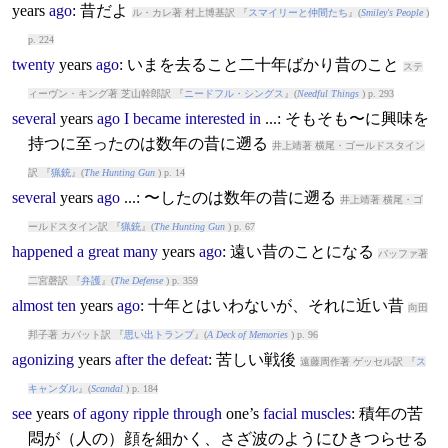
years
ago
: 昔だよ
ル・カレ著 村上博基訳 『
スマイリーと仲間たち
』(
Smiley's People
)
p. 224
twenty
years
ago
: いまを去ること二十年ばかり昔のこと
ステ
ィーヴン・キング著 芝山幹郎訳 『
ニードフル・シングス
』(
Needful Things
) p. 293
several
years
ago
I
became
interested
in
...: そもそも〜に興味を
持つに至ったのは数年の昔に遡る
井上靖著 横尾・ゴールドスタイン
訳 『
猟銃
』(
The Hunting Gun
) p. 14
several
years
ago
...: 〜したのは数年の昔に遡る
井上靖著 横尾・ゴ
ールドスタイン訳 『
猟銃
』(
The Hunting Gun
) p. 67
happened
a
great
many
years
ago
: 遠い昔のことになる
バッファ著
二宮磬訳 『
弁護
』(
The Defense
) p. 359
almost
ten
years
ago
: 十年とはいわないが、それに近い昔
向田
邦子著 カバット訳 『
思い出トランプ
』(
A Deck of Memories
) p. 96
agonizing
years
after
the
defeat
: 苦しい戦後
遠藤周作著 ゲッセル訳 『
ス
キャンダル
』(
Scandal
) p. 184
see
years
of
agony
ripple
through
one’s
facial
muscles
: 積年の苦
悶が（人の）顔を細かく、さざ波のようにひきつらせる