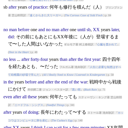
sb
after
years
of
practice
: 何年も修行を積んだ（人）
プリンプトン
著 芝山幹郎訳 『
遠くからきた大リーガー
』(
The Curious Case of Sidd Finch
) p. 84
no
man
before
one
and
no
man
after
one
until
sb
,
XX
years
later
,
did
: その前にもあとにもXX年後に（人が）登場するま
で〜した人間はいなかった
ギルモア著 村上春樹訳 『
心臓を貫かれて
』
(
Shot in the Heart
) p. 48
no
less
...
after
forty-four
years
than
after
the
first
year
: 四十四年
を経たあとも、〜だった
フルガム著 池央耿訳 『
人生に必要な知恵はすべ
て幼稚園の砂場で学んだ
』(
All I Really Need to Know I Learned in Kindergarten
) p. 58
in
the
years
before
and
after
the
end
of
the
war
: 戦時中から戦後
にかけて
井伏鱒二著 ジョン・ベスター訳 『
黒い雨
』(
Black Rain
) p. 71
even
after
all
these
years
: 何年たっても
スティーヴン・キング著 芝山幹郎
訳 『
ニードフル・シングス
』(
Needful Things
) p. 341
after
years
of
doing
: 長年にわたって〜する
ストール著 池央耿訳 『
カッ
コウはコンピュータに卵を産む
』(
The Cuckoo's Egg
) p. 140
after
XX
years
I
think
I
can
wait
for
a
few
more
minutes
: XX年間