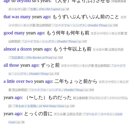
age
sb
beyond
sb’s
years
: （人を）年よりふけさせる
川端康成著
ホールマン訳 『
古都
』(
The Old Capital
) p. 58
that
was
many
years
ago
: もうずいぶんずいぶん前のこと
ステ
ィーヴン・キング著 芝山幹郎訳 『
ニードフル・シングス
』(
Needful Things
) p. 236
good
many
years
ago
: もう何年も何年も前
スティーヴン・キング著 芝
山幹郎訳 『
ニードフル・シングス
』(
Needful Things
) p. 147
almost
a
dozen
years
ago
: もう十年以上も前
トゥロー著 上田公子訳
『
立証責任
』(
The Burden of Proof
) p. 218
all
those
years
ago
: ずっと前
スティーヴン・キング著 芝山幹郎訳 『
ニードフ
ル・シングス
』(
Needful Things
) p. 135
a
little
over
two
years
ago
: 二年ちょっと前から
スティーヴン・キング
著 芝山幹郎訳 『
ニードフル・シングス
』(
Needful Things
) p. 204
years
ago
: （〜した）ものだった
村上春樹著 アルフレッド・バーンバウム
訳 『
羊をめぐる冒険
』(
A Wild Sheep Chase
) p. 145
years
ago
: とっくの昔に
デミル著 上田公子訳 『
ゴールド・コースト
』(
Gold
Coast
) p. 36