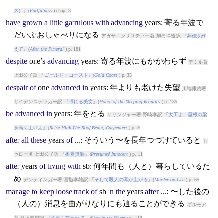
ス）
』(
Factfulness
) chap. 3
have
grown
a
little
garrulous
with
advancing
years
: 寄る年波で
だいぶおしゃべりになる
アガサ・クリスティー著 加島祥造訳 『
葬儀を終
えて
』(
After the Funeral
) p. 181
despite
one’s
advancing
years
: 寄る年波にもかかわらず
デミル著
上田公子訳 『
ゴールド・コースト
』(
Gold Coast
) p. 35
despair
of
one
advanced
in
years
: 年よりも老けた失望
川端康成著
サイデンステッカー訳 『
眠れる美女
』(
House of the Sleeping Beauties
) p. 135
be
advanced
in
years
: 年をとる
サリンジャー著 野崎孝訳 『
大工よ、屋根の梁
を高く上げよ
』(
Raise High The Roof Beam, Carpenters
) p. 9
after
all
these
years
of
...: そういう〜を長年つづけていると
ト
ゥロー著 上田公子訳 『
推定無罪
』(
Presumed Innocent
) p. 11
after
years
of
living
with
sb: 何年間も（人と）暮らしているた
め
デンティンガー著 宮脇孝雄訳 『
そして殺人の幕が上がる
』(
Murder on Cue
) p. 65
manage
to
keep
loose
track
of
sb
in
the
years
after
...: 〜した後の
（人の）消息を曲がりなりにも辿ることができる
ギルモア
著 村上春樹訳 『
心臓を貫かれて
』(
Shot in the Heart
) p. 113