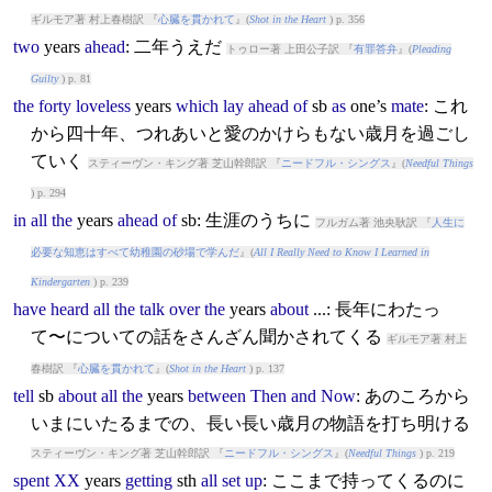
ギルモア著 村上春樹訳 『
心臓を貫かれて
』(
Shot in the Heart
) p. 356
two
years
ahead
: 二年うえだ
トゥロー著 上田公子訳 『
有罪答弁
』(
Pleading
Guilty
) p. 81
the
forty
loveless
years
which
lay
ahead
of
sb
as
one’s
mate
: これ
から四十年、つれあいと愛のかけらもない歳月を過ごし
ていく
スティーヴン・キング著 芝山幹郎訳 『
ニードフル・シングス
』(
Needful Things
) p. 294
in
all
the
years
ahead
of
sb: 生涯のうちに
フルガム著 池央耿訳 『
人生に
必要な知恵はすべて幼稚園の砂場で学んだ
』(
All I Really Need to Know I Learned in
Kindergarten
) p. 239
have
heard
all
the
talk
over
the
years
about
...: 長年にわたっ
て〜についての話をさんざん聞かされてくる
ギルモア著 村上
春樹訳 『
心臓を貫かれて
』(
Shot in the Heart
) p. 137
tell
sb
about
all
the
years
between
Then
and
Now
: あのころから
いまにいたるまでの、長い長い歳月の物語を打ち明ける
スティーヴン・キング著 芝山幹郎訳 『
ニードフル・シングス
』(
Needful Things
) p. 219
spent
XX
years
getting
sth
all
set
up
: ここまで持ってくるのに