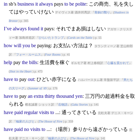
in
sb’s
business
it
always
pay
s
to
be
polite
: この商売、礼を失し
てはやっていけない
デイヴィス著 酒井邦秀訳 『
青銅の翳り
』(
Shadows in
Bronze
) p. 305
I’ve
always
found
it
pay
s: それでまあ損はしない
アガサ・クリステ
ィー著 加島祥造訳 『
ひらいたトランプ
』(
Cards on the Table
) p. 55
how
will
you
be
pay
ing: お支払い方法は？
タランティーノ著 芝山幹郎
訳 『
フォー・ルームス
』(
Four Rooms
) p. 41
help
pay
the
bills
: 生活費を稼ぐ
ギルモア著 村上春樹訳 『
心臓を貫かれて
』
(
Shot in the Heart
) p. 473
have
to
pay
out
: ひどい赤字になる
ハルバースタム著 常盤新平訳 『
男たち
の大リーグ
』(
Summer of '49
) p. 176
have
to
pay
an
extra
thirty
thousand
yen
: 三万円の超過料金を取
られる
椎名誠著 ショット訳 『
岳物語
』(
Gaku Stories
) p. 141
have
paid
regular
visits
to
...: 通ってきている
北杜夫著 デニス・キーン
訳 『
楡家の人びと
』(
The House of Nire
) p. 359
have
paid
no
visits
to
...: （場所）参りから遠ざかっている
北
杜夫著 デニス・キーン訳 『
楡家の人びと
』(
The House of Nire
) p. 141