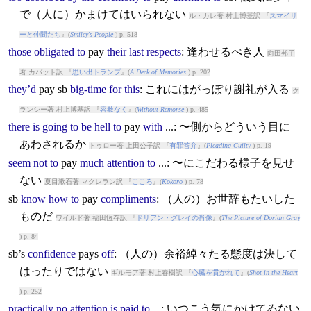
で（人に）かまけてはいられない
ル・カレ著 村上博基訳 『
スマイリ
ーと仲間たち
』(
Smiley's People
) p. 518
those
obligated
to
pay
their
last
respects
: 逢わせるべき人
向田邦子
著 カバット訳 『
思い出トランプ
』(
A Deck of Memories
) p. 202
they’d
pay
sb
big-time
for
this
: これにはがっぽり謝礼が入る
ク
ランシー著 村上博基訳 『
容赦なく
』(
Without Remorse
) p. 485
there
is
going
to
be
hell
to
pay
with
...: 〜側からどういう目に
あわされるか
トゥロー著 上田公子訳 『
有罪答弁
』(
Pleading Guilty
) p. 19
seem
not
to
pay
much
attention
to
...: 〜にこだわる様子を見せ
ない
夏目漱石著 マクレラン訳 『
こころ
』(
Kokoro
) p. 78
sb
know
how
to
pay
compliments
: （人の）お世辞もたいした
ものだ
ワイルド著 福田恆存訳 『
ドリアン・グレイの肖像
』(
The Picture of Dorian Gray
) p. 84
sb’s
confidence
pay
s
off
: （人の）余裕綽々たる態度は決して
はったりではない
ギルモア著 村上春樹訳 『
心臓を貫かれて
』(
Shot in the Heart
) p. 252
practically
no
attention
is
paid
to
...: いつこう気にかけてゐない