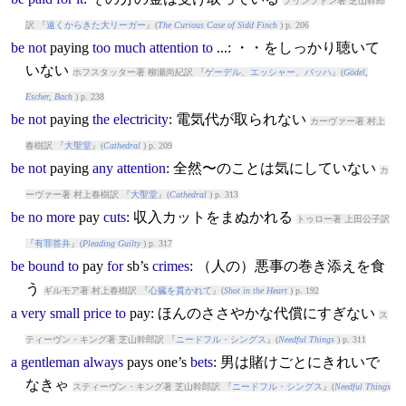
プリンプトン著 芝山幹郎
訳 『
遠くからきた大リーガー
』(
The Curious Case of Sidd Finch
) p. 206
be
not
pay
ing
too
much
attention
to
...: ・・をしっかり聴いて
いない
ホフスタッター著 柳瀬尚紀訳 『
ゲーデル、エッシャー、バッハ
』(
Gödel,
Escher, Bach
) p. 238
be
not
pay
ing
the
electricity
: 電気代が取られない
カーヴァー著 村上
春樹訳 『
大聖堂
』(
Cathedral
) p. 209
be
not
pay
ing
any
attention
: 全然〜のことは気にしていない
カ
ーヴァー著 村上春樹訳 『
大聖堂
』(
Cathedral
) p. 313
be
no
more
pay
cuts
: 収入カットをまぬかれる
トゥロー著 上田公子訳
『
有罪答弁
』(
Pleading Guilty
) p. 317
be
bound
to
pay
for
sb’s
crimes
: （人の）悪事の巻き添えを食
う
ギルモア著 村上春樹訳 『
心臓を貫かれて
』(
Shot in the Heart
) p. 192
a
very
small
price
to
pay
: ほんのささやかな代償にすぎない
ス
ティーヴン・キング著 芝山幹郎訳 『
ニードフル・シングス
』(
Needful Things
) p. 311
a
gentleman
always
pay
s one’s
bets
: 男は賭けごとにきれいで
なきゃ
スティーヴン・キング著 芝山幹郎訳 『
ニードフル・シングス
』(
Needful Things