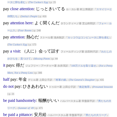
ータに卵を産む
』(
The Cuckoo's Egg
) p. 25
pay
close
attention
: じっときいてる
ル・カレ著 村上博基訳 『
スマイリーと
仲間たち
』(
Smiley's People
) p. 416
pay
attention
here
: よく聞くんだ
タランティーノ著 芝山幹郎訳 『
フォー・ル
ームス
』(
Four Rooms
) p. 248
pay
attention
: 熱心だ
ストール著 池央耿訳 『
カッコウはコンピュータに卵を産む
』
(
The Cuckoo's Egg
) p. 173
pay
a
visit
: （人に）会って話す
フィールディング著 吉田利子訳 『
わたしの
かけらを、見つけて
』(
Missing Pieces
) p. 44
it
pay
s: 得だ
ジェフリー・アーチャー著 永井淳訳 『
100万ドルを取り返せ
』(
Not a Penny
More, Not a Penny Less
) p. 306
half
pay
: 年金
デミル著 上田公子訳 『
将軍の娘
』(
The General's Daughter
) p. 435
do
not
pay
: ひきあわない
トゥロー著 上田公子訳 『
推定無罪
』(
Presumed Innocent
) p. 21
be
paid
handsomely
: 報酬がいい
ハルバースタム著 常盤新平訳 『
男たちの大
リーグ
』(
Summer of '49
) p. 471
be
paid
a
pittance
: 安月給
ハルバースタム著 常盤新平訳 『
男たちの大リーグ
』