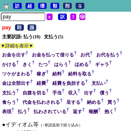
訳
経
環
類
郎
Ｇ
x
訳
?
🎲
pay
郎
国
主要訳語: 払う(10) 支払う(5)
▼詳細を表示▼
†
†
†
†
お金を出す
お金を払って借りる
お代
お代を払う
†
†
†
†
†
†
かける
きく
たつ
はらう
ほめる
ギャラ
†
†
†
†
ツケがまわる
稼ぎ
給料
給料を取る
†
†
†
†
金は全部出す
経費
経費を負担する
支払い
†
†
†
†
†
†
支払う
自腹を切る
手当
収入
出す
償う
†
†
†
†
†
食らう
代金を払わされる
呈する
納める
買う
†
†
†
†
†
†
表現
払う
払わされている
返す
報酬
抱く
●イディオム等
（
↑
単語追加で絞り込み）