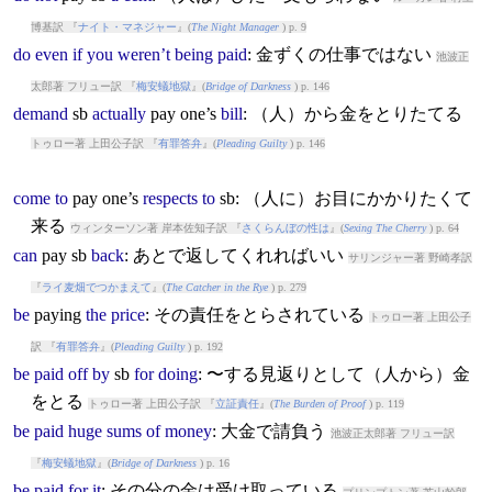
博基訳 『
ナイト・マネジャー
』(
The Night Manager
) p. 9
do
even
if
you
weren’t
being
paid
: 金ずくの仕事ではない
池波正
太郎著 フリュー訳 『
梅安蟻地獄
』(
Bridge of Darkness
) p. 146
demand
sb
actually
pay
one’s
bill
: （人）から金をとりたてる
トゥロー著 上田公子訳 『
有罪答弁
』(
Pleading Guilty
) p. 146
come
to
pay
one’s
respects
to
sb: （人に）お目にかかりたくて
来る
ウィンターソン著 岸本佐知子訳 『
さくらんぼの性は
』(
Sexing The Cherry
) p. 64
can
pay
sb
back
: あとで返してくれればいい
サリンジャー著 野崎孝訳
『
ライ麦畑でつかまえて
』(
The Catcher in the Rye
) p. 279
be
pay
ing
the
price
: その責任をとらされている
トゥロー著 上田公子
訳 『
有罪答弁
』(
Pleading Guilty
) p. 192
be
paid
off
by
sb
for
doing
: 〜する見返りとして（人から）金
をとる
トゥロー著 上田公子訳 『
立証責任
』(
The Burden of Proof
) p. 119
be
paid
huge
sums
of
money
: 大金で請負う
池波正太郎著 フリュー訳
『
梅安蟻地獄
』(
Bridge of Darkness
) p. 16
be
paid
for
it
: その分の金は受け取っている