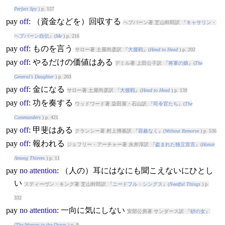
Perfect Spy
) p. 157
pay
off
: （資金などを）回収する
ヘプバーン著 芝山幹郎訳 『
キャサリン・
ヘプバーン自伝
』(
Me
) p. 216
pay
off
: ものを言う
サロー著 土屋尚彦訳 『
大接戦
』(
Head to Head
) p. 202
pay
off
: やるだけの価値はある
デミル著 上田公子訳 『
将軍の娘
』(
The
General's Daughter
) p. 203
pay
off
: 金になる
サロー著 土屋尚彦訳 『
大接戦
』(
Head to Head
) p. 139
pay
off
: 功を奏する
ウッドワード著 染田屋・石山訳 『
司令官たち
』(
The
Commanders
) p. 421
pay
off
: 甲斐はある
クランシー著 村上博基訳 『
容赦なく
』(
Without Remorse
) p. 536
pay
off
: 報われる
ジェフリー・アーチャー著 永井淳訳 『
盗まれた独立宣言
』(
Honor
Among Thieves
) p. 11
pay
no
attention
: （人の）耳にはなにも聞こえないにひとし
い
スティーヴン・キング著 芝山幹郎訳 『
ニードフル・シングス
』(
Needful Things
) p.
332
pay
no
attention
: 一向に気にしない
安部公房著 サンダース訳 『
砂の女
』
(
The Woman in the Dunes
) p. 9