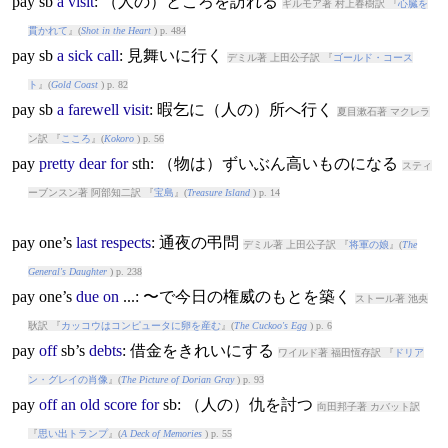
pay
sb
a
visit
: （人の）ところを訪れる
ギルモア著 村上春樹訳 『
心臓を
貫かれて
』(
Shot in the Heart
) p. 484
pay
sb
a
sick
call
: 見舞いに行く
デミル著 上田公子訳 『
ゴールド・コース
ト
』(
Gold Coast
) p. 82
pay
sb
a
farewell
visit
: 暇乞に（人の）所へ行く
夏目漱石著 マクレラ
ン訳 『
こころ
』(
Kokoro
) p. 56
pay
pretty
dear
for
sth: （物は）ずいぶん高いものになる
スティ
ーブンスン著 阿部知二訳 『
宝島
』(
Treasure Island
) p. 14
pay
one’s
last
respects
: 通夜の弔問
デミル著 上田公子訳 『
将軍の娘
』(
The
General's Daughter
) p. 238
pay
one’s
due
on
...: 〜で今日の権威のもとを築く
ストール著 池央
耿訳 『
カッコウはコンピュータに卵を産む
』(
The Cuckoo's Egg
) p. 6
pay
off
sb’s
debts
: 借金をきれいにする
ワイルド著 福田恆存訳 『
ドリア
ン・グレイの肖像
』(
The Picture of Dorian Gray
) p. 93
pay
off
an
old
score
for
sb: （人の）仇を討つ
向田邦子著 カバット訳
『
思い出トランプ
』(
A Deck of Memories
) p. 55