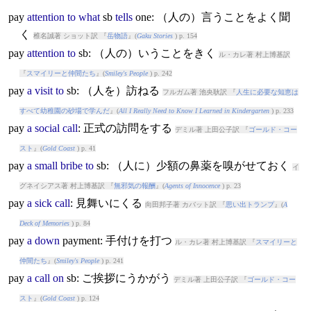
pay
attention
to
what
sb
tells
one: （人の）言うことをよく聞
く
椎名誠著 ショット訳 『
岳物語
』(
Gaku Stories
) p. 154
pay
attention
to
sb: （人の）いうことをきく
ル・カレ著 村上博基訳
『
スマイリーと仲間たち
』(
Smiley's People
) p. 242
pay
a
visit
to
sb: （人を）訪ねる
フルガム著 池央耿訳 『
人生に必要な知恵は
すべて幼稚園の砂場で学んだ
』(
All I Really Need to Know I Learned in Kindergarten
) p. 233
pay
a
social
call
: 正式の訪問をする
デミル著 上田公子訳 『
ゴールド・コー
スト
』(
Gold Coast
) p. 41
pay
a
small
bribe
to
sb: （人に）少額の鼻薬を嗅がせておく
イ
グネイシアス著 村上博基訳 『
無邪気の報酬
』(
Agents of Innocence
) p. 23
pay
a
sick
call
: 見舞いにくる
向田邦子著 カバット訳 『
思い出トランプ
』(
A
Deck of Memories
) p. 84
pay
a
down
pay
ment: 手付けを打つ
ル・カレ著 村上博基訳 『
スマイリーと
仲間たち
』(
Smiley's People
) p. 241
pay
a
call
on
sb: ご挨拶にうかがう
デミル著 上田公子訳 『
ゴールド・コー
スト
』(
Gold Coast
) p. 124