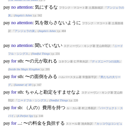
pay
no
attention
: 気にするな
フランク・マコート著 土屋政雄訳 『
アンジェラの
灰
』(
Angela's Ashes
) p. 562
pay
no
attention
: 気を散らさないように
フランク・マコート著 土屋政雄
訳 『
アンジェラの灰
』(
Angela's Ashes
) p. 484
pay
no
attention
: 聞いていない
スティーヴン・キング著 芝山幹郎訳 『
ニード
フル・シングス
』(
Needful Things
) p. 231
pay
for
sth: 〜の元が取れる
コネラン著 仁平和夫訳 『
ディズニー7つの法則
』
(
Inside the Magic Kingdom
) p. 205
pay
for
sth: 〜の面倒をみる
ハルバースタム著 常盤新平訳 『
男たちの大リー
グ
』(
Summer of '49
) p. 167
pay
for
sth: ちゃんと勘定をすませなよ
スティーヴン・キング著 芝山幹
郎訳 『
ニードフル・シングス
』(
Needful Things
) p. 220
pay
for
sb: （人の）費用を持つ
ル・カレ著 村上博基訳 『
パーフェクト・ス
パイ
』(
A Perfect Spy
) p. 144
pay
for
...: 〜の料金を負担する
ストール著 池央耿訳 『
カッコウはコンピュ