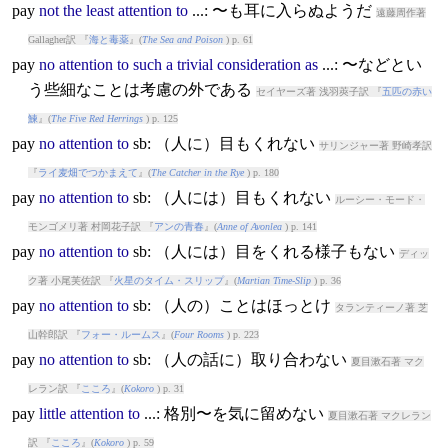
pay
not
the
least
attention
to
...: 〜も耳に入らぬようだ
遠藤周作著
Gallagher訳 『
海と毒薬
』(
The Sea and Poison
) p. 61
pay
no
attention
to
such
a
trivial
consideration
as
...: 〜などとい
う些細なことは考慮の外である
セイヤーズ著 浅羽莢子訳 『
五匹の赤い
鰊
』(
The Five Red Herrings
) p. 125
pay
no
attention
to
sb: （人に）目もくれない
サリンジャー著 野崎孝訳
『
ライ麦畑でつかまえて
』(
The Catcher in the Rye
) p. 180
pay
no
attention
to
sb: （人には）目もくれない
ルーシー・モード・
モンゴメリ著 村岡花子訳 『
アンの青春
』(
Anne of Avonlea
) p. 141
pay
no
attention
to
sb: （人には）目をくれる様子もない
ディッ
ク著 小尾芙佐訳 『
火星のタイム・スリップ
』(
Martian Time-Slip
) p. 36
pay
no
attention
to
sb: （人の）ことはほっとけ
タランティーノ著 芝
山幹郎訳 『
フォー・ルームス
』(
Four Rooms
) p. 223
pay
no
attention
to
sb: （人の話に）取り合わない
夏目漱石著 マク
レラン訳 『
こころ
』(
Kokoro
) p. 31
pay
little
attention
to
...: 格別〜を気に留めない
夏目漱石著 マクレラン
訳 『
こころ
』(
Kokoro
) p. 59