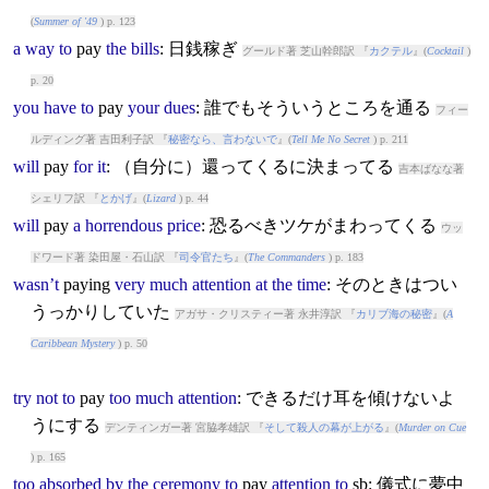
(
Summer of '49
) p. 123
a
way
to
pay
the
bills
: 日銭稼ぎ
グールド著 芝山幹郎訳 『
カクテル
』(
Cocktail
)
p. 20
you
have
to
pay
your
dues
: 誰でもそういうところを通る
フィー
ルディング著 吉田利子訳 『
秘密なら、言わないで
』(
Tell Me No Secret
) p. 211
will
pay
for
it
: （自分に）還ってくるに決まってる
吉本ばなな著
シェリフ訳 『
とかげ
』(
Lizard
) p. 44
will
pay
a
horrendous
price
: 恐るべきツケがまわってくる
ウッ
ドワード著 染田屋・石山訳 『
司令官たち
』(
The Commanders
) p. 183
wasn’t
pay
ing
very
much
attention
at
the
time
: そのときはつい
うっかりしていた
アガサ・クリスティー著 永井淳訳 『
カリブ海の秘密
』(
A
Caribbean Mystery
) p. 50
try
not
to
pay
too
much
attention
: できるだけ耳を傾けないよ
うにする
デンティンガー著 宮脇孝雄訳 『
そして殺人の幕が上がる
』(
Murder on Cue
) p. 165
too
absorbed
by
the
ceremony
to
pay
attention
to
sb: 儀式に夢中