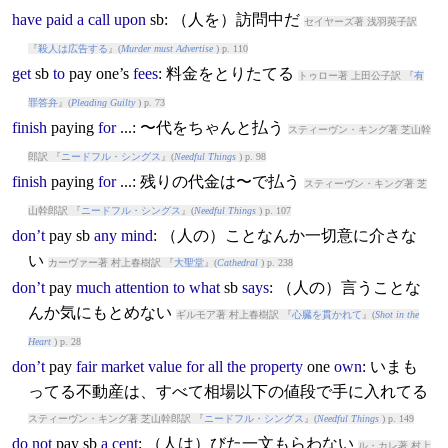
have
paid
a
call
upon
sb: （人を）訪問中だ
セイヤーズ著 浅羽莢子訳
『
殺人は広告する
』(
Murder must Advertise
) p. 110
get
sb
to
pay
one’s
fees
: 料金をとりたてる
トゥロー著 上田公子訳 『
有
罪答弁
』(
Pleading Guilty
) p. 73
finish
pay
ing
for
...: 〜代をちゃんと払う
スティーヴン・キング著 芝山幹
郎訳 『
ニードフル・シングス
』(
Needful Things
) p. 98
finish
pay
ing
for
...: 残りの代金は〜で払う
スティーヴン・キング著 芝
山幹郎訳 『
ニードフル・シングス
』(
Needful Things
) p. 107
don’t
pay
sb
any
mind
: （人の）ことなんか一切意に介さな
い
カーヴァー著 村上春樹訳 『
大聖堂
』(
Cathedral
) p. 238
don’t
pay
much
attention
to
what
sb
says
: （人の）言うことな
んか気にもとめない
ギルモア著 村上春樹訳 『
心臓を貫かれて
』(
Shot in the
Heart
) p. 28
don’t
pay
fair
market
value
for
all
the
property
one
own
: いまも
ってる不動産は、すべて相場以下の値段で手に入れてる
スティーヴン・キング著 芝山幹郎訳 『
ニードフル・シングス
』(
Needful Things
) p. 149
do
not
pay
sb
a
cent
: （人は）びた一文もらわない
ル・カレ著 村上