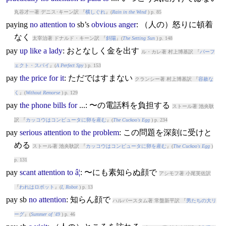
丸谷才一著 デニス･キーン訳 『
横しぐれ
』(
Rain in the Wind
) p. 85
pay
ing
no
attention
to
sb’s
obvious
anger
: （人の）怒りに頓着
なく
太宰治著 ドナルド・キーン訳 『
斜陽
』(
The Setting Sun
) p. 148
pay
up
like
a
lady
: おとなしく金を出す
ル・カレ著 村上博基訳 『
パーフ
ェクト・スパイ
』(
A Perfect Spy
) p. 153
pay
the
price
for
it
: ただではすまない
クランシー著 村上博基訳 『
容赦な
く
』(
Without Remorse
) p. 129
pay
the
phone
bills
for
...: 〜の電話料を負担する
ストール著 池央耿
訳 『
カッコウはコンピュータに卵を産む
』(
The Cuckoo's Egg
) p. 234
pay
serious
attention
to
the
problem
: この問題を深刻に受けと
める
ストール著 池央耿訳 『
カッコウはコンピュータに卵を産む
』(
The Cuckoo's Egg
)
p. 131
pay
scant
attention
to
â¦
: 〜にも素知らぬ顔で
アシモフ著 小尾芙佐訳
『
われはロボット
』(
I, Robot
) p. 13
pay
sb
no
attention
: 知らん顔で
ハルバースタム著 常盤新平訳 『
男たちの大リ
ーグ
』(
Summer of '49
) p. 46