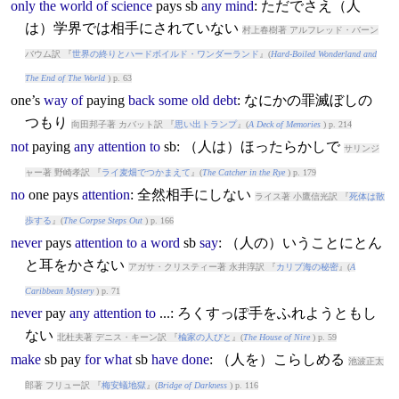
only
the
world
of
science
pay
s sb
any
mind
: ただでさえ（人
は）学界では相手にされていない
村上春樹著 アルフレッド・バーン
バウム訳 『
世界の終りとハードボイルド・ワンダーランド
』(
Hard-Boiled Wonderland and
The End of The World
) p. 63
one’s
way
of
pay
ing
back
some
old
debt
: なにかの罪滅ぼしの
つもり
向田邦子著 カバット訳 『
思い出トランプ
』(
A Deck of Memories
) p. 214
not
pay
ing
any
attention
to
sb: （人は）ほったらかしで
サリンジ
ャー著 野崎孝訳 『
ライ麦畑でつかまえて
』(
The Catcher in the Rye
) p. 179
no
one
pay
s
attention
: 全然相手にしない
ライス著 小鷹信光訳 『
死体は散
歩する
』(
The Corpse Steps Out
) p. 166
never
pay
s
attention
to
a
word
sb
say
: （人の）いうことにとん
と耳をかさない
アガサ・クリスティー著 永井淳訳 『
カリブ海の秘密
』(
A
Caribbean Mystery
) p. 71
never
pay
any
attention
to
...: ろくすっぽ手をふれようともし
ない
北杜夫著 デニス・キーン訳 『
楡家の人びと
』(
The House of Nire
) p. 59
make
sb
pay
for
what
sb
have
done
: （人を）こらしめる
池波正太
郎著 フリュー訳 『
梅安蟻地獄
』(
Bridge of Darkness
) p. 116