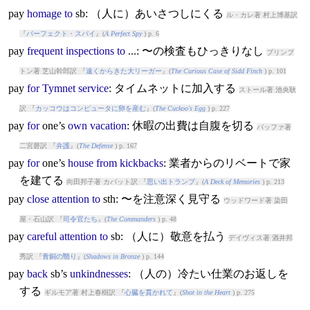
pay
homage
to
sb: （人に）あいさつしにくる
ル・カレ著 村上博基訳
『
パーフェクト・スパイ
』(
A Perfect Spy
) p. 6
pay
frequent
inspections
to
...: 〜の検査もひっきりなし
プリンプ
トン著 芝山幹郎訳 『
遠くからきた大リーガー
』(
The Curious Case of Sidd Finch
) p. 101
pay
for
Tymnet
service
: タイムネットに加入する
ストール著 池央耿
訳 『
カッコウはコンピュータに卵を産む
』(
The Cuckoo's Egg
) p. 227
pay
for
one’s
own
vacation
: 休暇の出費は自腹を切る
バッファ著
二宮磬訳 『
弁護
』(
The Defense
) p. 167
pay
for
one’s
house
from
kickbacks
: 業者からのリベートで家
を建てる
向田邦子著 カバット訳 『
思い出トランプ
』(
A Deck of Memories
) p. 213
pay
close
attention
to
sth: 〜を注意深く見守る
ウッドワード著 染田
屋・石山訳 『
司令官たち
』(
The Commanders
) p. 48
pay
careful
attention
to
sb: （人に）敬意を払う
デイヴィス著 酒井邦
秀訳 『
青銅の翳り
』(
Shadows in Bronze
) p. 144
pay
back
sb’s
unkindnesses
: （人の）冷たい仕業のお返しを
する
ギルモア著 村上春樹訳 『
心臓を貫かれて
』(
Shot in the Heart
) p. 275