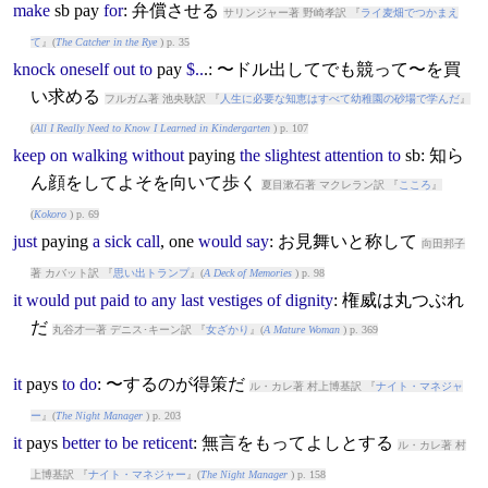
make
sb
pay
for
: 弁償させる
サリンジャー著 野崎孝訳 『
ライ麦畑でつかまえ
て
』(
The Catcher in the Rye
) p. 35
knock
oneself
out
to
pay
$..
.: 〜ドル出してでも競って〜を買
い求める
フルガム著 池央耿訳 『
人生に必要な知恵はすべて幼稚園の砂場で学んだ
』
(
All I Really Need to Know I Learned in Kindergarten
) p. 107
keep
on
walking
without
pay
ing
the
slightest
attention
to
sb: 知ら
ん顔をしてよそを向いて歩く
夏目漱石著 マクレラン訳 『
こころ
』
(
Kokoro
) p. 69
just
pay
ing
a
sick
call
, one
would
say
: お見舞いと称して
向田邦子
著 カバット訳 『
思い出トランプ
』(
A Deck of Memories
) p. 98
it
would
put
paid
to
any
last
vestiges
of
dignity
: 権威は丸つぶれ
だ
丸谷才一著 デニス･キーン訳 『
女ざかり
』(
A Mature Woman
) p. 369
it
pay
s
to
do
: 〜するのが得策だ
ル・カレ著 村上博基訳 『
ナイト・マネジャ
ー
』(
The Night Manager
) p. 203
it
pay
s
better
to
be
reticent
: 無言をもってよしとする
ル・カレ著 村
上博基訳 『
ナイト・マネジャー
』(
The Night Manager
) p. 158