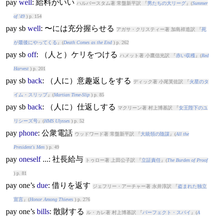
pay
well
: 給料がいい
ハルバースタム著 常盤新平訳 『
男たちの大リーグ
』(
Summer
of '49
) p. 154
pay
sb
well
: 〜には充分握らせる
アガサ・クリスティー著 加島祥造訳 『
死
が最後にやってくる
』(
Death Comes as the End
) p. 262
pay
sb
off
: （人と）ケリをつける
ハメット著 小鷹信光訳 『
赤い収穫
』(
Red
Harvest
) p. 201
pay
sb
back
: （人に）意趣返しをする
ディック著 小尾芙佐訳 『
火星のタ
イム・スリップ
』(
Martian Time-Slip
) p. 85
pay
sb
back
: （人に）仕返しする
マクリーン著 村上博基訳 『
女王陛下のユ
リシーズ号
』(
HMS Ulysses
) p. 52
pay
phone
: 公衆電話
ウッドワード著 常盤新平訳 『
大統領の陰謀
』(
All the
President's Men
) p. 49
pay
oneself
...: 社長給与
トゥロー著 上田公子訳 『
立証責任
』(
The Burden of Proof
) p. 81
pay
one’s
due
: 借りを返す
ジェフリー・アーチャー著 永井淳訳 『
盗まれた独立
宣言
』(
Honor Among Thieves
) p. 276
pay
one’s
bills
: 散財する
ル・カレ著 村上博基訳 『
パーフェクト・スパイ
』(
A