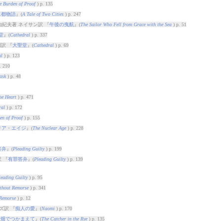
e Burden of Proof
) p. 135
二都物語
』(
A Tale of Two Cities
) p. 247
由紀夫著 ネイサン訳 『
午後の曳航
』(
The Sailor Who Fell from Grace with the Sea
) p. 51
堂
』(
Cathedral
) p. 337
訳 『
大聖堂
』(
Cathedral
) p. 69
al
) p. 123
. 210
ask
) p. 48
he Heart
) p. 471
ral
) p. 172
en of Proof
) p. 155
リア・エイジ
』(
The Nuclear Age
) p. 228
答弁
』(
Pleading Guilty
) p. 199
 『
有罪答弁
』(
Pleading Guilty
) p. 139
leading Guilty
) p. 95
thout Remorse
) p. 341
 Remorse
) p. 12
ズ訳 『
痴人の愛
』(
Naomi
) p. 170
麦畑でつかまえて
』(
The Catcher in the Rye
) p. 135