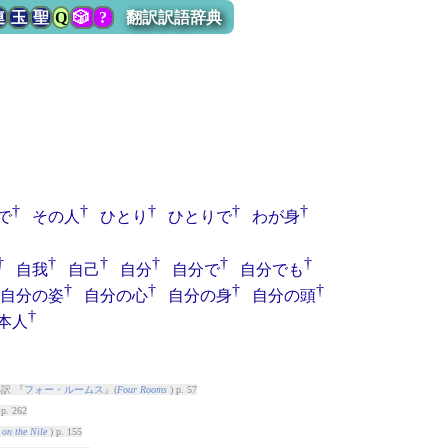
連
玉
聖
Q
🎲
?
翻訳訳語辞典
†
†
†
†
†
で
その人
ひとり
ひとりで
わが身
†
†
†
†
†
†
自我
自己
自分
自分で
自分でも
†
†
†
†
自分の姿
自分の心
自分の身
自分の頭
†
本人
訳 『
フォー・ルームス
』(
Four Rooms
) p. 57
 p. 262
 on the Nile
) p. 155