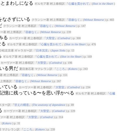
あとまわしになる
ギルモア著 村上春樹訳 『
心臓を貫かれて
』(
Shot in the Heart
)
れをなさずにいる
クランシー著 村上博基訳 『
容赦なく
』(
Without Remorse
) p. 483
だ
クランシー著 村上博基訳 『
容赦なく
』(
Without Remorse
) p. 147
ー著 村上博基訳 『
容赦なく
』(
Without Remorse
) p. 239
てみる
カーヴァー著 村上春樹訳 『
大聖堂
』(
Cathedral
) p. 300
なる
ギルモア著 村上春樹訳 『
心臓を貫かれて
』(
Shot in the Heart
) p. 476
小松左京著 ギャラガー訳 『
日本沈没
』(
Japan Sinks
) p. 13
る
ギルモア著 村上春樹訳 『
心臓を貫かれて
』(
Shot in the Heart
) p. 169
だ
カーヴァー著 村上春樹訳 『
大聖堂
』(
Cathedral
) p. 196
ている男だ
夏目漱石著 マクレラン訳 『
こころ
』(
Kokoro
) p. 243
著 村上博基訳 『
容赦なく
』(
Without Remorse
) p. 151
上博基訳 『
容赦なく
』(
Without Remorse
) p. 267
ついている
カーヴァー著 村上春樹訳 『
大聖堂
』(
Cathedral
) p. 234
日の記憶に残っている〜を思い浮かべる
ギルモア著 村上春樹訳 『
心臓
スター訳 『
甘えの構造
』(
The anatomy of dependence
) p. 89
る
カーヴァー著 村上春樹訳 『
大聖堂
』(
Cathedral
) p. 229
ァー著 村上春樹訳 『
大聖堂
』(
Cathedral
) p. 314
』(
Kokoro
) p. 31
 マクレラン訳 『
こころ
』(
Kokoro
) p. 239