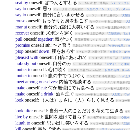
seat
by
oneself
: ぽつんとすわる
ル・カレ著 村上博基訳 『
パーフェクト
say
to
oneself
: 思う
ディック著 小尾芙佐訳 『
火星のタイム・スリップ
』(
Martia
say
to
oneself
: 自分に言いきかせる
カーヴァー著 村上春樹訳 『
大聖
rouse
oneself
: もっそりと身を起こす
カーヴァー著 村上春樹訳 『
大
roar
at
oneself
: 自分の冗談に大笑いする
トゥロー著 上田公子訳 『
recover
oneself
: ズボンを穿く
トゥロー著 上田公子訳 『
立証責任
』(
The B
pull
oneself
together
: 気がつく
夏目漱石著 マクレラン訳 『
こころ
』(
Koko
promise
oneself
sth: 〜と誓う
三島由紀夫著 ネイサン訳 『
午後の曳航
』(
Th
plop
oneself
down
: 腰をおろす
トゥロー著 上田公子訳 『
有罪答弁
』(
Plea
pleased
with
oneself
: 自信にあふれて
トゥロー著 上田公子訳 『
有罪
nobody
but
oneself
: 自分のみ
ル・カレ著 村上博基訳 『
スマイリーと仲間
mutter
to
oneself
: 心に呟く
三島由紀夫著 Weatherby訳 『
仮面の告白
』(
Confe
mutter
to
oneself
: 腹の中でつぶやく
アシモフ著 小尾芙佐訳 『
われは
meet
among
oneselves
: 内輪で相談する
ハルバースタム著 常盤新平訳
make
oneself
eat
: 何か無理にでも食べる
カーヴァー著 村上春樹訳 
make
oneself
a
drink
: 酒を注ぐ
カーヴァー著 村上春樹訳 『
大聖堂
』(
Cath
look
oneself
: （人は）まさに（人）らしく見える
トゥロー著
look
after
oneself
: 自分一人のことだけを考えて生きる
ギル
live
by
oneself
: 世間を避けて暮らす
ギルモア著 村上春樹訳 『
心臓を
laugh
to
oneself
: 思い出し笑いをする
トゥロー著 上田公子訳 『
立証
kill
oneself
: 事故で死ぬ
カーヴァー著 村上春樹訳 『
大聖堂
』(
Cathedral
) p. 