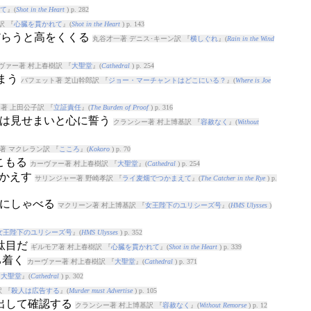
て
』(
Shot in the Heart
) p. 282
訳 『
心臓を貫かれて
』(
Shot in the Heart
) p. 143
だらうと高をくくる
丸谷才一著 デニス･キーン訳 『
横しぐれ
』(
Rain in the Wind
ヴァー著 村上春樹訳 『
大聖堂
』(
Cathedral
) p. 254
しまう
バフェット著 芝山幹郎訳 『
ジョー・マーチャントはどこにいる？
』(
Where is Joe
著 上田公子訳 『
立証責任
』(
The Burden of Proof
) p. 316
ねは見せまいと心に誓う
クランシー著 村上博基訳 『
容赦なく
』(
Without
著 マクレラン訳 『
こころ
』(
Kokoro
) p. 70
こもる
カーヴァー著 村上春樹訳 『
大聖堂
』(
Cathedral
) p. 254
しかえす
サリンジャー著 野崎孝訳 『
ライ麦畑でつかまえて
』(
The Catcher in the Rye
) p.
うにしゃべる
マクリーン著 村上博基訳 『
女王陛下のユリシーズ号
』(
HMS Ulysses
)
女王陛下のユリシーズ号
』(
HMS Ulysses
) p. 352
ゃ駄目だ
ギルモア著 村上春樹訳 『
心臓を貫かれて
』(
Shot in the Heart
) p. 339
ち着く
カーヴァー著 村上春樹訳 『
大聖堂
』(
Cathedral
) p. 371
『
大聖堂
』(
Cathedral
) p. 302
 『
殺人は広告する
』(
Murder must Advertise
) p. 105
に出して確認する
クランシー著 村上博基訳 『
容赦なく
』(
Without Remorse
) p. 12