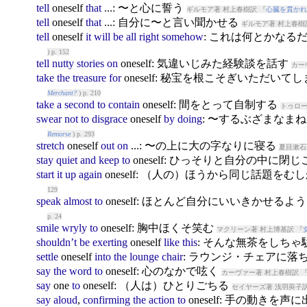
tell
oneself
that
...: 〜と心に誓う
ギルモア著 村上春樹訳 『
心臓を貫かれ
tell
oneself
that
...: 自分に〜と言い聞かせる
ギルモア著 村上春樹
tell
oneself
it
will
be
all
right
somehow
: これは何とかなる
) p. 152
tell
nutty
stories
on
oneself
: 気違いじみた経験談を話す
カー
take
the
treasure
for
oneself
: 秘宝を根こそぎいただいて
Merchant?
) p. 210
take
a
second
to
contain
oneself
: 間をとって自制する
トゥロー
swear
not
to
disgrace
oneself
by
doing
: 〜するぶざまなま
Remorse
) p. 293
stretch
oneself
out
on
...: 〜の上に大の字なりに寝る
夏目漱石
stay
quiet
and
keep
to
oneself
: ひっそりと自分の中に閉じ
start
it
up
again
oneself
: （人の）ほうから同じ話題をむ
129
speak
almost
to
oneself
: ほとんど自分にいいきかせるよ
p. 24
smile
wryly
to
oneself
: 胸中ほくそ笑む
マクリーン著 村上博基訳 『
shouldn’t
be
exerting
oneself
like
this
: そんな無茶をしち
settle
oneself
into
the
lounge
chair
: ラウンジ・チェアに落
say
the
word
to
oneself
: 心のなかで呟く
カーヴァー著 村上春樹訳 
say
one
to
oneself
: （人は）ひとりごちる
セイヤーズ著 浅羽莢子訳
say
aloud
,
confirming
the
action
to
oneself
: 手の動きを声