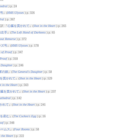
hedral
) p. 24
号
』(
HMS Ulysses
) p. 326
ral
) p. 367
訳 『
心臓を貫かれて
』(
Shot in the Heart
) p. 265
の左手
』(
The Left Hand of Darkness
) p. 65
out Remorse
) p. 372
ーズ号
』(
HMS Ulysses
) p. 178
 of Proof
) p. 347
Proof
) p. 318
s Daughter
) p. 246
軍の娘
』(
The General's Daughter
) p. 58
を貫かれて
』(
Shot in the Heart
) p. 529
t in the Heart
) p. 563
心臓を貫かれて
』(
Shot in the Heart
) p. 237
athedral
) p. 142
かれて
』(
Shot in the Heart
) p. 241
を産む
』(
The Cuckoo's Egg
) p. 16
oof
) p. 348
ルームス
』(
Four Rooms
) p. 58
n the Heart
) p. 222