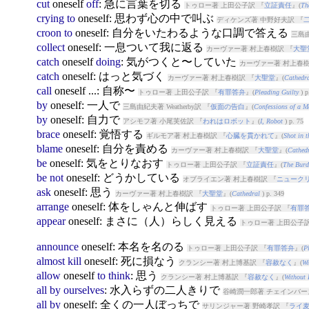
cut
oneself
off
: 急に言葉を切る
トゥロー著 上田公子訳 『
立証責任
』(
Th
crying
to
oneself
: 思わず心の中で叫ぶ
ディケンズ著 中野好夫訳 『
croon
to
oneself
: 自分をいたわるような口調で答える
三島
collect
oneself
: 一息ついて我に返る
カーヴァー著 村上春樹訳 『
大聖
catch
oneself
doing
: 気がつくと〜していた
カーヴァー著 村上春樹
catch
oneself
: はっと気づく
カーヴァー著 村上春樹訳 『
大聖堂
』(
Cathedr
call
oneself
...: 自称〜
トゥロー著 上田公子訳 『
有罪答弁
』(
Pleading Guilty
) p
by
oneself
: 一人で
三島由紀夫著 Weatherby訳 『
仮面の告白
』(
Confessions of a M
by
oneself
: 自力で
アシモフ著 小尾芙佐訳 『
われはロボット
』(
I, Robot
) p. 75
brace
oneself
: 覚悟する
ギルモア著 村上春樹訳 『
心臓を貫かれて
』(
Shot in t
blame
oneself
: 自分を責める
カーヴァー著 村上春樹訳 『
大聖堂
』(
Cathed
be
oneself
: 気をとりなおす
トゥロー著 上田公子訳 『
立証責任
』(
The Burd
be
not
oneself
: どうかしている
オブライエン著 村上春樹訳 『
ニューク
ask
oneself
: 思う
カーヴァー著 村上春樹訳 『
大聖堂
』(
Cathedral
) p. 349
arrange
oneself
: 体をしゃんと伸ばす
トゥロー著 上田公子訳 『
有罪
appear
oneself
: まさに（人）らしく見える
トゥロー著 上田公子訳
announce
oneself
: 本名を名のる
トゥロー著 上田公子訳 『
有罪答弁
』(
P
almost
kill
oneself
: 死に損なう
クランシー著 村上博基訳 『
容赦なく
』(
Wi
allow
oneself
to
think
: 思う
クランシー著 村上博基訳 『
容赦なく
』(
Without
all
by
ourselves
: 水入らずの二人きりで
谷崎潤一郎著 チェインバー
all
by
oneself
: 全くの一人ぼっちで
サリンジャー著 野崎孝訳 『
ライ