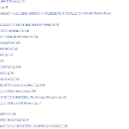
』(
HMS Ulysses
) p. 21
) p. 95
央耿訳 『
人生に必要な知恵はすべて幼稚園の砂場で学んだ
』(
All I Really Need to Know I
のおんな
』(
A Cat, A Man, and Two Women
) p. 47
ンダル
』(
Scandal
) p. 146
れて
』(
Shot in the Heart
) p. 439
the Heart
) p. 184
Remorse
) p. 382
rse
) p. 187
 228
 of Proof
) p. 300
morse
) p. 60
 Remorse
) p. 445
貫かれて
』(
Shot in the Heart
) p. 396
く
』(
Without Remorse
) p. 362
『
ロスノフスキ家の娘
』(
The Prodigal Daughter
) p. 22
リシーズ号
』(
HMS Ulysses
) p. 19
edral
) p. 280
聖堂
』(
Cathedral
) p. 85
淳訳 『
ロシア皇帝の密約
』(
A Matter of Honour
) p. 206