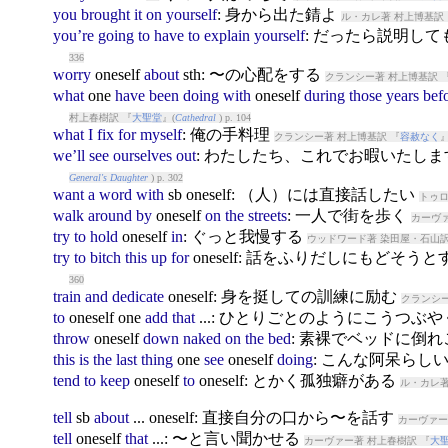
you
brought
it
on
yourself
: 身から出た錆よ
ル・カレ著 村上博基訳 
you’re
going
to
have
to
explain
yourself
: だったら説明し
336
worry
oneself
about
sth: 〜の心配をする
クランシー著 村上博基訳 
what
one
have
been
doing
with
oneself
during
those
years
bef
村上春樹訳 『
大聖堂
』(
Cathedral
) p. 104
what
I
fix
for
myself
: 俺の手料理
クランシー著 村上博基訳 『
容赦なく
』
we’ll
see
ourselves
out
: わたしたち、これでお暇いたし
General's Daughter
) p. 302
want
a
word
with
sb
oneself
: （人）には直接話したい
トゥロ
walk
around
by
oneself
on
the
streets
: 一人で街を歩く
カーヴァ
try
to
hold
oneself
in
: ぐっと我慢する
ウッドワード著 染田屋・石山訳
try
to
bitch
this
up
for
oneself
: 話をふりだしにもどそうと
360
train
and
dedicate
oneself
: 身を挺しての訓練に励む
クランシー
to
oneself
one
add
that
...: ひとりごとのようにこうつぶ
throw
oneself
down
naked
on
the
bed
: 素裸でベッドに倒
this
is
the
last
thing
one
see
oneself
doing
: こんな阿呆らし
tend
to
keep
oneself
to
oneself
: とかく孤独癖がある
ル・カレ著
tell
sb
about
...
oneself
: 直接自分の口から〜を話す
カーヴァー
tell
oneself
that
...: 〜と言い聞かせる
カーヴァー著 村上春樹訳 『
大