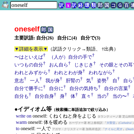
訳
x
訳
経
環
類
郎
国
コ
Ｇ
百
oneself
郎
国
主要訳語: 自分(26) 自分に(4) 自分で(3)
▼詳細を表示▼
（
訳語クリック→類語、 †出典
）
†
†
〜はといえば
（人が）自分の手で
†
†
†
いつもの自分
おん自ら
じきじき
その眼とその耳
†
†
†
われとみずから
われとわが身
われながら
†
†
†
†
†
†
†
意志
一人
我が身
肝腎の
気
姿勢
自
自ら
†
†
†
†
自分で勝手に
自分に
自分の気持ち
自分の言葉
†
†
†
†
†
†
†
自分も
自分自身
身
体
直々
当の
当の〜
●イディオム等
（検索欄に単語追加で絞り込み）
write
on
oneself
: くねくねと身をよじる
タランティーノ著 芝山幹郎
warm
oneself
: 体を暖める
カーヴァー著 村上春樹訳 『
大聖堂
』(
Cathedral
)
to
oneself
: 一人で
アガサ・クリスティー著 加島祥造訳 『
ナイルに死す
』(
Death