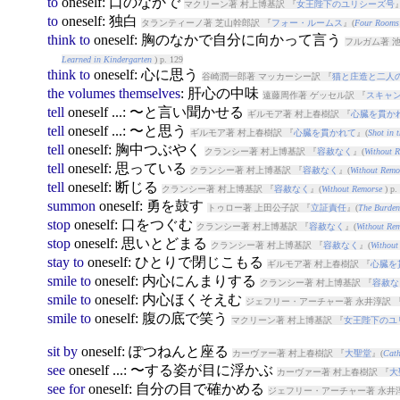
to
oneself
: 口のなかで
マクリーン著 村上博基訳 『
女王陛下のユリシーズ号
to
oneself
: 独白
タランティーノ著 芝山幹郎訳 『
フォー・ルームス
』(
Four Rooms
think
to
oneself
: 胸のなかで自分に向かって言う
フルガム著 池
Learned in Kindergarten
) p. 129
think
to
oneself
: 心に思う
谷崎潤一郎著 マッカーシー訳 『
猫と庄造と二人
the
volumes
themselves
: 肝心の中味
遠藤周作著 ゲッセル訳 『
スキャ
tell
oneself
...: 〜と言い聞かせる
ギルモア著 村上春樹訳 『
心臓を貫か
tell
oneself
...: 〜と思う
ギルモア著 村上春樹訳 『
心臓を貫かれて
』(
Shot in 
tell
oneself
: 胸中つぶやく
クランシー著 村上博基訳 『
容赦なく
』(
Without 
tell
oneself
: 思っている
クランシー著 村上博基訳 『
容赦なく
』(
Without Remo
tell
oneself
: 断じる
クランシー著 村上博基訳 『
容赦なく
』(
Without Remorse
) p.
summon
oneself
: 勇を鼓す
トゥロー著 上田公子訳 『
立証責任
』(
The Burden
stop
oneself
: 口をつぐむ
クランシー著 村上博基訳 『
容赦なく
』(
Without Re
stop
oneself
: 思いとどまる
クランシー著 村上博基訳 『
容赦なく
』(
Without
stay
to
oneself
: ひとりで閉じこもる
ギルモア著 村上春樹訳 『
心臓を
smile
to
oneself
: 内心にんまりする
クランシー著 村上博基訳 『
容赦な
smile
to
oneself
: 内心ほくそえむ
ジェフリー・アーチャー著 永井淳訳 
smile
to
oneself
: 腹の底で笑う
マクリーン著 村上博基訳 『
女王陛下のユ
sit
by
oneself
: ぽつねんと座る
カーヴァー著 村上春樹訳 『
大聖堂
』(
Cath
see
oneself
...: 〜する姿が目に浮かぶ
カーヴァー著 村上春樹訳 『
大
see
for
oneself
: 自分の目で確かめる
ジェフリー・アーチャー著 永井