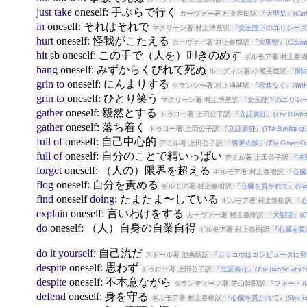
just
take
oneself
: 手ぶらで行く
カーヴァー著 村上春樹訳 『
大聖堂
』(
Cat
in
oneself
: それはそれで
マクリーン著 村上博基訳 『
女王陛下のユリシーズ
hurt
oneself
: 怪我がこたえる
カーヴァー著 村上春樹訳 『
大聖堂
』(
Cathed
hit
sb
oneself
: この手で（人を）叩きのめす
ギルモア著 村上春樹
hang
oneself
: みずからくびれて死ぬ
ル・グィン著 小尾芙佐訳 『
闇
grin
to
oneself
: にんまりする
クランシー著 村上博基訳 『
容赦なく
』(
With
grin
to
oneself
: ひとり笑う
マクリーン著 村上博基訳 『
女王陛下のユリシ
gather
oneself
: 毅然とする
トゥロー著 上田公子訳 『
立証責任
』(
The Burden
gather
oneself
: 落ち着く
トゥロー著 上田公子訳 『
立証責任
』(
The Burden of 
full
of
oneself
: 自己中心的
デミル著 上田公子訳 『
将軍の娘
』(
The General'
full
of
oneself
: 自分のことで精いっぱい
デミル著 上田公子訳 『
将
forget
oneself
: （人の）限界を超える
ギルモア著 村上春樹訳 『
心臓
flog
oneself
: 自分を責める
ギルモア著 村上春樹訳 『
心臓を貫かれて
』(
Sho
find
oneself
doing
: たまたま〜している
ギルモア著 村上春樹訳 『
explain
oneself
: 言いわけをする
カーヴァー著 村上春樹訳 『
大聖堂
』(
C
do
oneself
: （人）自身の自業自得
ギルモア著 村上春樹訳 『
心臓を貫
do
it
yourself
: 自己流だ
ストール著 池央耿訳 『
カッコウはコンピュータに卵
despite
oneself
: 思わず
トゥロー著 上田公子訳 『
立証責任
』(
The Burden of Pr
despite
oneself
: 不本意ながら
タランティーノ著 芝山幹郎訳 『
フォー・
defend
oneself
: 身を守る
ギルモア著 村上春樹訳 『
心臓を貫かれて
』(
Shot i