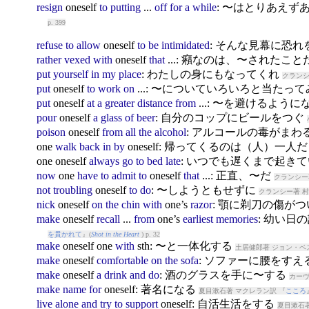
resign
oneself
to
putting
...
off
for
a
while
: 〜はとりあえず
p. 399
refuse
to
allow
oneself
to
be
intimidated
: そんな見幕に恐
rather
vexed
with
oneself
that
...: 癪なのは、〜されたこと
put
yourself
in
my
place
: わたしの身にもなってくれ
クランシ
put
oneself
to
work
on
...: 〜についていろいろと当たっ
put
oneself
at
a
greater
distance
from
...: 〜を避けるように
pour
oneself
a
glass
of
beer
: 自分のコップにビールをつぐ
poison
oneself
from
all
the
alcohol
: アルコールの毒がまわ
one
walk
back
in
by
oneself
: 帰ってくるのは（人）一人
one
oneself
always
go
to
bed
late
: いつでも遅くまで起き
now
one
have
to
admit
to
oneself
that
...: 正直、〜だ
クランシー
not
troubling
oneself
to
do
: 〜しようともせずに
クランシー著 村
nick
oneself
on
the
chin
with
one’s
razor
: 顎に剃刀の傷が
make
oneself
recall
...
from
one’s
earliest
memories
: 幼い
を貫かれて
』(
Shot in the Heart
) p. 32
make
oneself
one
with
sth: 〜と一体化する
土居健郎著 ジョン・ベ
make
oneself
comfortable
on
the
sofa
: ソファーに腰をすえ
make
oneself
a
drink
and
do
: 酒のグラスを手に〜する
カーヴ
make
name
for
oneself
: 著名になる
夏目漱石著 マクレラン訳 『
こころ
live
alone
and
try
to
support
oneself
: 自活生活をする
夏目漱石著