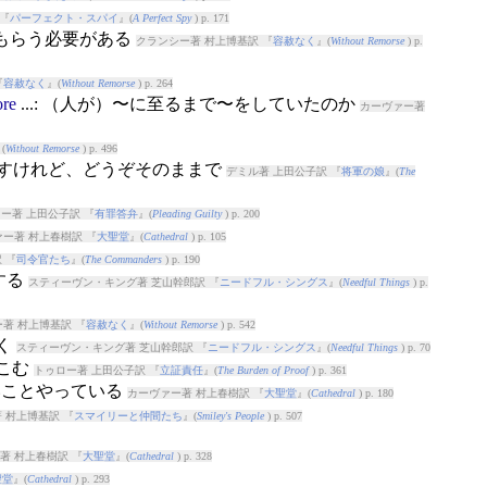
『
パーフェクト・スパイ
』(
A Perfect Spy
) p. 171
てもらう必要がある
クランシー著 村上博基訳 『
容赦なく
』(
Without Remorse
) p.
『
容赦なく
』(
Without Remorse
) p. 264
ore
...: （人が）〜に至るまで〜をしていたのか
カーヴァー著
(
Without Remorse
) p. 496
ますけれど、どうぞそのままで
デミル著 上田公子訳 『
将軍の娘
』(
The
ー著 上田公子訳 『
有罪答弁
』(
Pleading Guilty
) p. 200
ー著 村上春樹訳 『
大聖堂
』(
Cathedral
) p. 105
 『
司令官たち
』(
The Commanders
) p. 190
する
スティーヴン・キング著 芝山幹郎訳 『
ニードフル・シングス
』(
Needful Things
) p.
著 村上博基訳 『
容赦なく
』(
Without Remorse
) p. 542
やく
スティーヴン・キング著 芝山幹郎訳 『
ニードフル・シングス
』(
Needful Things
) p. 70
れこむ
トゥロー著 上田公子訳 『
立証責任
』(
The Burden of Proof
) p. 361
いことやっている
カーヴァー著 村上春樹訳 『
大聖堂
』(
Cathedral
) p. 180
 村上博基訳 『
スマイリーと仲間たち
』(
Smiley's People
) p. 507
著 村上春樹訳 『
大聖堂
』(
Cathedral
) p. 328
聖堂
』(
Cathedral
) p. 293