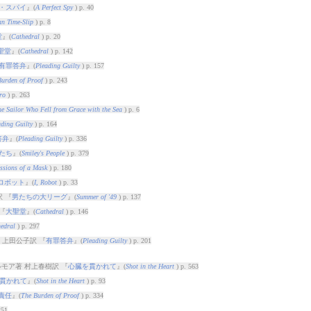
・スパイ
』(
A Perfect Spy
) p. 40
n Time-Slip
) p. 8
堂
』(
Cathedral
) p. 20
聖堂
』(
Cathedral
) p. 142
有罪答弁
』(
Pleading Guilty
) p. 157
urden of Proof
) p. 243
ro
) p. 263
e Sailor Who Fell from Grace with the Sea
) p. 6
ding Guilty
) p. 164
答弁
』(
Pleading Guilty
) p. 336
たち
』(
Smiley's People
) p. 379
ssions of a Mask
) p. 180
ロボット
』(
I, Robot
) p. 33
 『
男たちの大リーグ
』(
Summer of '49
) p. 137
『
大聖堂
』(
Cathedral
) p. 146
edral
) p. 297
 上田公子訳 『
有罪答弁
』(
Pleading Guilty
) p. 201
モア著 村上春樹訳 『
心臓を貫かれて
』(
Shot in the Heart
) p. 563
貫かれて
』(
Shot in the Heart
) p. 93
責任
』(
The Burden of Proof
) p. 334
251