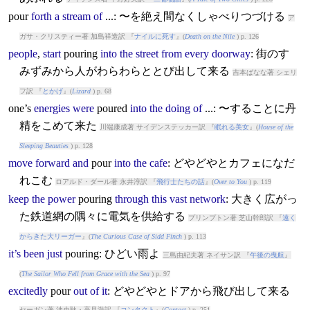
pour
forth
a
stream
of
...: 〜を絶え間なくしゃべりつづける
ア
ガサ・クリスティー著 加島祥造訳 『
ナイルに死す
』(
Death on the Nile
) p. 126
people
,
start
pour
ing
into
the
street
from
every
doorway
: 街のす
みずみから人がわらわらととび出して来る
吉本ばなな著 シェリ
フ訳 『
とかげ
』(
Lizard
) p. 68
one’s
energies
were
pour
ed
into
the
doing
of
...: 〜することに丹
精をこめて来た
川端康成著 サイデンステッカー訳 『
眠れる美女
』(
House of the
Sleeping Beauties
) p. 128
move
forward
and
pour
into
the
cafe
: どやどやとカフェになだ
れこむ
ロアルド・ダール著 永井淳訳 『
飛行士たちの話
』(
Over to You
) p. 119
keep
the
power
pour
ing
through
this
vast
network
: 大きく広がっ
た鉄道網の隅々に電気を供給する
プリンプトン著 芝山幹郎訳 『
遠く
からきた大リーガー
』(
The Curious Case of Sidd Finch
) p. 113
it’s
been
just
pour
ing: ひどい雨よ
三島由紀夫著 ネイサン訳 『
午後の曳航
』
(
The Sailor Who Fell from Grace with the Sea
) p. 97
excitedly
pour
out
of
it
: どやどやとドアから飛び出して来る
セーガン著 池央耿・高見浩訳 『
コンタクト
』(
Contact
) p. 251