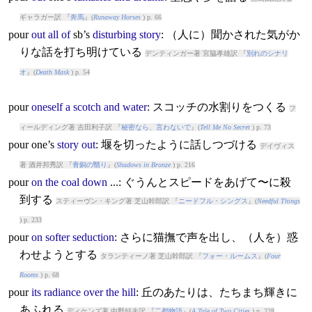
ギャラガー訳 『
奔馬
』(
Runaway Horses
) p. 66
pour
out
all
of
sb’s
disturbing
story
: （人に）聞かされた気がか
りな話を打ち明けている
デンティンガー著 宮脇孝雄訳 『
別れのシナリ
オ
』(
Death Mask
) p. 54
pour
oneself
a
scotch
and
water
: スコッチの水割りをつくる
フ
ィールディング著 吉田利子訳 『
秘密なら、言わないで
』(
Tell Me No Secret
) p. 73
pour
one’s
story
out
: 堰を切ったように話しつづける
デイヴィス
著 酒井邦秀訳 『
青銅の翳り
』(
Shadows in Bronze
) p. 216
pour
on
the
coal
down
...: ぐうんとスピードをあげて〜に殺
到する
スティーヴン・キング著 芝山幹郎訳 『
ニードフル・シングス
』(
Needful Things
) p. 233
pour
on
softer
seduction
: さらに猫撫で声を出し、（人を）惑
わせようとする
タランティーノ著 芝山幹郎訳 『
フォー・ルームス
』(
Four
Rooms
) p. 68
pour
its
radiance
over
the
hill
: 丘のあたりは、たちまち輝きに
あふれる
ディケンズ著 中野好夫訳 『
二都物語
』(
A Tale of Two Cities
) p. 228