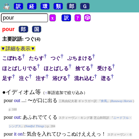
訳
経
環
類
郎
Ｇ
x
訳
?
🎲
pour
郎
国
主要訳語: つぐ(4)
▼詳細を表示▼
†
†
†
†
こぼれる
たらす
つぐ
ぶちまける
†
†
†
†
ほとばしりでる
ほとばしる
捨てる
受ける
†
†
†
†
†
†
足す
注ぐ
注す
浴びる
流れ込む
迸る
●イディオム等
（
↑
単語追加で絞り込み）
pour
out
...: 〜が口に出る
三島由紀夫著 ギャラガー訳 『
奔馬
』(
Runaway Horses
)
p. 160
pour
out
: あふれでてくる
スティーヴン・キング著 芝山幹郎訳 『
ニードフル・
シングス
』(
Needful Things
) p. 284
pour
it
on
!: 気合を入れてひっこぬけえええっ！
スティーヴン・キ