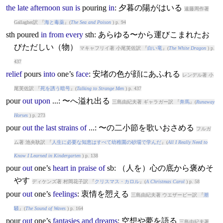
the
late
afternoon
sun
is
pour
ing
in
: 夕暮の陽がはいる
遠藤周作著
Gallagher訳 『
海と毒薬
』(
The Sea and Poison
) p. 94
sth
pour
ed
in
from
every
sth: あらゆる〜から運びこまれたお
びただしい（物）
マキャフリイ著 小尾芙佐訳 『
白い竜
』(
The White Dragon
) p.
437
relief
pour
s
into
one’s
face
: 安堵の色が顔にあふれる
レンデル著 小
尾芙佐訳 『
死を誘う暗号
』(
Talking to Strange Men
) p. 437
pour
out
upon
...: 〜へ溢れ出る
三島由紀夫著 ギャラガー訳 『
奔馬
』(
Runaway
Horses
) p. 273
pour
out
the
last
strains
of
...: 〜の二小節を歌いおさめる
フルガ
ム著 池央耿訳 『
人生に必要な知恵はすべて幼稚園の砂場で学んだ
』(
All I Really Need to
Know I Learned in Kindergarten
) p. 138
pour
out
one’s
heart
in
praise
of
sb: （人を）心の底から褒めそ
やす
ディケンズ著 村岡花子訳 『
クリスマス・カロル
』(
A Christmas Carol
) p. 58
pour
out
one’s
feelings
: 衷情を愬える
三島由紀夫著 ウエザービー訳 『
潮
騒
』(
The Sound of Waves
) p. 164
pour
out
one’s
fantasies
and
dreams
: 空想や夢を語る
三島由紀夫著