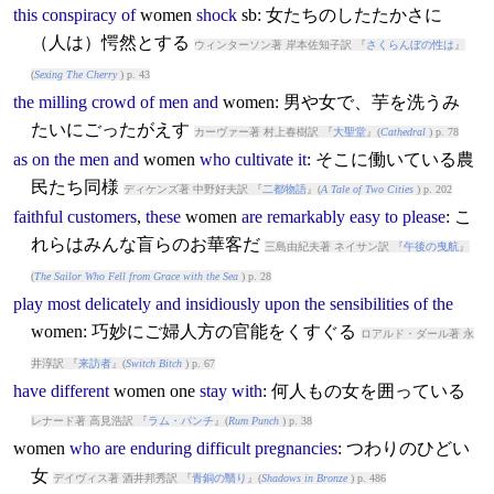
this
conspiracy
of
women
shock
sb: 女たちのしたたかさに
（人は）愕然とする
ウィンターソン著 岸本佐知子訳 『
さくらんぼの性は
』
(
Sexing The Cherry
) p. 43
the
milling
crowd
of
men
and
women
: 男や女で、芋を洗うみ
たいにごったがえす
カーヴァー著 村上春樹訳 『
大聖堂
』(
Cathedral
) p. 78
as
on
the
men
and
women
who
cultivate
it
: そこに働いている農
民たち同様
ディケンズ著 中野好夫訳 『
二都物語
』(
A Tale of Two Cities
) p. 202
faithful
customers
,
these
women
are
remarkably
easy
to
please
: こ
れらはみんな盲らのお華客だ
三島由紀夫著 ネイサン訳 『
午後の曳航
』
(
The Sailor Who Fell from Grace with the Sea
) p. 28
play
most
delicately
and
insidiously
upon
the
sensibilities
of
the
women
: 巧妙にご婦人方の官能をくすぐる
ロアルド・ダール著 永
井淳訳 『
来訪者
』(
Switch Bitch
) p. 67
have
different
women
one
stay
with
: 何人もの女を囲っている
レナード著 高見浩訳 『
ラム・パンチ
』(
Rum Punch
) p. 38
women
who
are
enduring
difficult
pregnancies
: つわりのひどい
女
デイヴィス著 酒井邦秀訳 『
青銅の翳り
』(
Shadows in Bronze
) p. 486