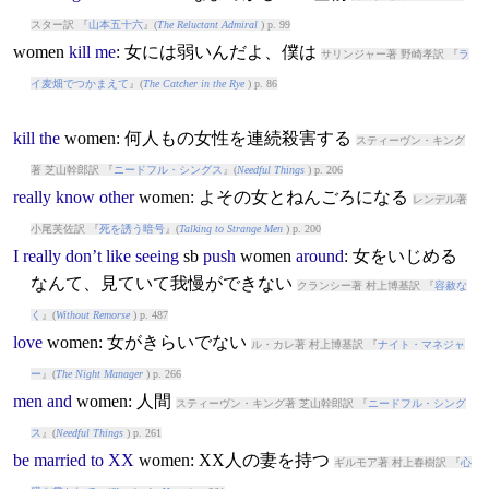
スター訳 『
山本五十六
』(
The Reluctant Admiral
) p. 99
women
kill
me
: 女には弱いんだよ、僕は
サリンジャー著 野崎孝訳 『
ラ
イ麦畑でつかまえて
』(
The Catcher in the Rye
) p. 86
kill
the
women
: 何人もの女性を連続殺害する
スティーヴン・キング
著 芝山幹郎訳 『
ニードフル・シングス
』(
Needful Things
) p. 206
really
know
other
women
: よその女とねんごろになる
レンデル著
小尾芙佐訳 『
死を誘う暗号
』(
Talking to Strange Men
) p. 200
I
really
don’t
like
seeing
sb
push
women
around
: 女をいじめる
なんて、見ていて我慢ができない
クランシー著 村上博基訳 『
容赦な
く
』(
Without Remorse
) p. 487
love
women
: 女がきらいでない
ル・カレ著 村上博基訳 『
ナイト・マネジャ
ー
』(
The Night Manager
) p. 266
men
and
women
: 人間
スティーヴン・キング著 芝山幹郎訳 『
ニードフル・シング
ス
』(
Needful Things
) p. 261
be
married
to
XX
women
: XX人の妻を持つ
ギルモア著 村上春樹訳 『
心