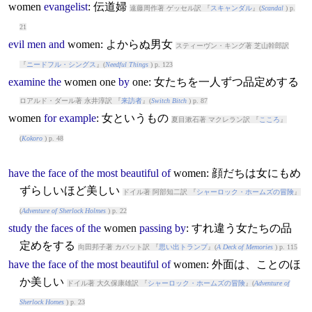
women
evangelist
: 伝道婦
遠藤周作著 ゲッセル訳 『
スキャンダル
』(
Scandal
) p.
21
evil
men
and
women
: よからぬ男女
スティーヴン・キング著 芝山幹郎訳
『
ニードフル・シングス
』(
Needful Things
) p. 123
examine
the
women
one
by
one: 女たちを一人ずつ品定めする
ロアルド・ダール著 永井淳訳 『
来訪者
』(
Switch Bitch
) p. 87
women
for
example
: 女というもの
夏目漱石著 マクレラン訳 『
こころ
』
(
Kokoro
) p. 48
have
the
face
of
the
most
beautiful
of
women
: 顔だちは女にもめ
ずらしいほど美しい
ドイル著 阿部知二訳 『
シャーロック・ホームズの冒険
』
(
Adventure of Sherlock Holmes
) p. 22
study
the
faces
of
the
women
passing
by
: すれ違う女たちの品
定めをする
向田邦子著 カバット訳 『
思い出トランプ
』(
A Deck of Memories
) p. 115
have
the
face
of
the
most
beautiful
of
women
: 外面は、ことのほ
か美しい
ドイル著 大久保康雄訳 『
シャーロック・ホームズの冒険
』(
Adventure of
Sherlock Homes
) p. 23