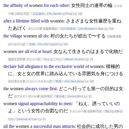
the
affinity
of
women
for
each
other
: 女性同士の連帯の輪
トゥロ
ー著 上田公子訳 『
立証責任
』(
The Burden of Proof
) p. 196
after
a
lifetime
filled
with
women
: さまざまな女性遍歴を重ね
たあげく
ダニング著 宮脇孝雄訳 『
幻の特装本
』(
The Bookman's Wake
) p. 416
the
village
women
all
do
: 村の女たちが総出で〜する
川端康成著
ホールマン訳 『
古都
』(
The Old Capital
) p. 195
women
are
all
evil
at
heart
: 女なんて生きものはまるで化物だ
池波正太郎著 フリュー訳 『
おんなごろし
』(
Master Assassin
) p. 19
declare
full
allegiance
to
the
exclusive
world
of
women
: 積極的
に、女と女の世界に踏み込んでいる雰囲気を身につける
吉行淳之介著 ジョン・ベスター訳 『
暗室
』(
The Dark Room
) p. 149
the
women
always
come
first
: どこへ行っても第一の目的は女
だ
ロアルド・ダール著 永井淳訳 『
来訪者
』(
Switch Bitch
) p. 12
women
signal
approachability
to
men
: 「ねえ、誘っていいの
よ」という女性の合図なのだ
フィシャー著 吉田利子訳 『
愛はなぜ終る
のか
』(
Anatomy of Love
) p. 21
all
the
women
a
successful
man
attracts
: 社会的に成功した男の