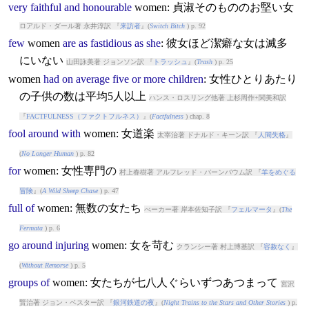
very
faithful
and
honourable
women
: 貞淑そのもののお堅い女
ロアルド・ダール著 永井淳訳 『
来訪者
』(
Switch Bitch
) p. 92
few
women
are
as
fastidious
as
she
: 彼女ほど潔癖な女は滅多
にいない
山田詠美著 ジョンソン訳 『
トラッシュ
』(
Trash
) p. 25
women
had
on
average
five
or
more
children
: 女性ひとりあたり
の子供の数は平均5人以上
ハンス・ロスリング他著 上杉周作+関美和訳
『
FACTFULNESS（ファクトフルネス）
』(
Factfulness
) chap. 8
fool
around
with
women
: 女道楽
太宰治著 ドナルド・キーン訳 『
人間失格
』
(
No Longer Human
) p. 82
for
women
: 女性専門の
村上春樹著 アルフレッド・バーンバウム訳 『
羊をめぐる
冒険
』(
A Wild Sheep Chase
) p. 47
full
of
women
: 無数の女たち
べーカー著 岸本佐知子訳 『
フェルマータ
』(
The
Fermata
) p. 6
go
around
injuring
women
: 女を苛む
クランシー著 村上博基訳 『
容赦なく
』
(
Without Remorse
) p. 5
groups
of
women
: 女たちが七八人ぐらいずつあつまって
宮沢
賢治著 ジョン・ベスター訳 『
銀河鉄道の夜
』(
Night Trains to the Stars and Other Stories
) p.