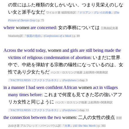
の世にはふた種類の女しかいない、つまり見栄えのしな
い女と派手な女だ
ワイルド著 福田恆存訳 『
ドリアン・グレイの肖像
』(
The
Picture of Dorian Gray
) p. 75
where
women
are
concerned
: 女の事柄については
三島由紀夫著
Weatherby訳 『
仮面の告白
』(
Confessions of a Mask
) p. 89
Across
the
world
today
,
women
and
girls
are
still
being
made
the
victims
of
religious
condemnation
of
abortion
: いまだに世界
中で、中絶を弾劾する宗教の犠牲になっているのは、女
性であり少女たちだ
ハンス・ロスリング他著 上杉周作+関美和訳
『
FACTFULNESS（ファクトフルネス）
』(
Factfulness
) chap. 9
in
a
manner
I
had
seen
confident
African
women
act
in
villages
many
times
before
: これまで何度も見てきた芯の強いアフ
リカ女性と同じように
ハンス・ロスリング他著 上杉周作+関美和訳
『
FACTFULNESS（ファクトフルネス）
』(
Factfulness
) chap. 11
the
connection
between
the
two
women
: 二人の女性の接点
宮部
みゆき著 アルフレッド・バーンバウム訳 『
火車
』(
All She Was Worth
) p. 365