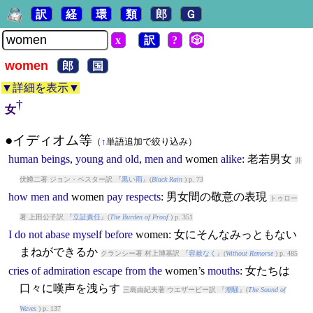
訳
経
環
類
郎
Ｇ
x
訳
?
🎲
women
郎
国
▼詳細を表示▼
†
女
●イディオム等
（
↑
単語追加で絞り込み）
human
beings
,
young
and
old
,
men
and
women
alike
: 老若男女
井
伏鱒二著 ジョン・ベスター訳 『
黒い雨
』(
Black Rain
) p. 73
how
men
and
women
pay
respects
: 男女間の敬意の表現
トゥロー
著 上田公子訳 『
立証責任
』(
The Burden of Proof
) p. 351
I
do
not
abase
myself
before
women
: 女にそんなみっともない
まねができるか
クランシー著 村上博基訳 『
容赦なく
』(
Without Remorse
) p. 485
cries
of
admiration
escape
from
the
women
’s
mouths
: 女たちは
口々に嘆声を洩らす
三島由紀夫著 ウエザービー訳 『
潮騒
』(
The Sound of
Waves
) p. 137