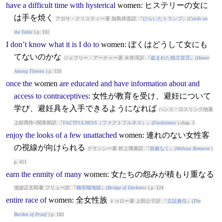
have
a
difficult
time
with
hysterical
women
: ヒステリーの女に
は手を焼く
アガサ・クリスティー著 加島祥造訳 『
ひらいたトランプ
』(
Cards on
the Table
) p. 102
I
don’t
know
what
it
is
I
do
to
women
: ぼくはどうして女にも
てないのかな
ジェフリー・アーチャー著 永井淳訳 『
盗まれた独立宣言
』(
Honor
Among Thieves
) p. 159
once
the
women
are
educated
and
have
information
about
and
access
to
contraceptives
: 女性が教育を受け、避妊について
学び、避妊具を入手できるようになれば
ハンス・ロスリング他著
上杉周作+関美和訳 『
FACTFULNESS（ファクトフルネス）
』(
Factfulness
) chap. 3
enjoy
the
looks
of
a
few
unattached
women
: 連れのない女性客
の視線が向けられる
クランシー著 村上博基訳 『
容赦なく
』(
Without Remorse
)
p. 411
earn
the
enmity
of
many
women
: 女たちの怨みが積もり重なる
池波正太郎著 フリュー訳 『
梅安蟻地獄
』(
Bridge of Darkness
) p. 124
entire
race
of
women
: 全女性族
トゥロー著 上田公子訳 『
立証責任
』(
The
Burden of Proof
) p. 183