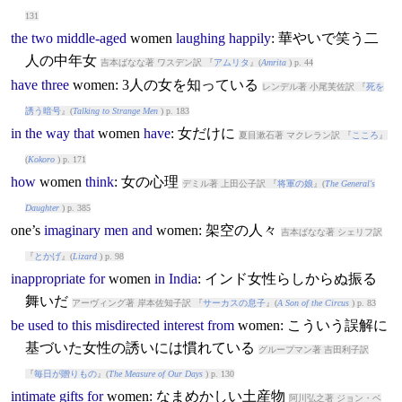
131
the
two
middle-aged
women
laughing
happily
: 華やいで笑う二
人の中年女
吉本ばなな著 ワスデン訳 『
アムリタ
』(
Amrita
) p. 44
have
three
women
: 3人の女を知っている
レンデル著 小尾芙佐訳 『
死を
誘う暗号
』(
Talking to Strange Men
) p. 183
in
the
way
that
women
have
: 女だけに
夏目漱石著 マクレラン訳 『
こころ
』
(
Kokoro
) p. 171
how
women
think
: 女の心理
デミル著 上田公子訳 『
将軍の娘
』(
The General's
Daughter
) p. 385
one’s
imaginary
men
and
women
: 架空の人々
吉本ばなな著 シェリフ訳
『
とかげ
』(
Lizard
) p. 98
inappropriate
for
women
in
India
: インド女性らしからぬ振る
舞いだ
アーヴィング著 岸本佐知子訳 『
サーカスの息子
』(
A Son of the Circus
) p. 83
be
used
to
this
misdirected
interest
from
women
: こういう誤解に
基づいた女性の誘いには慣れている
グループマン著 吉田利子訳
『
毎日が贈りもの
』(
The Measure of Our Days
) p. 130
intimate
gifts
for
women
: なまめかしい土産物
阿川弘之著 ジョン・ベ