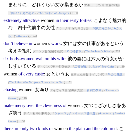
まわりに、どれくらい女が集まるか
マキューアン著 宮脇孝雄訳
『
異邦人たちの慰め
』(
The Comfort of Strangers
) p. 90
extremely
attractive
women
in
their
early
forties
: こよなく魅力的
な、四十代前半の女性
クラーク著 深町真理子訳 『
闇夜に過去がよみがえ
る
』(
Stillwatch
) p. 241
don’t
believe
in
women
’s
work
: 女には女の仕事があるという
考えを拒む
ダニング著 宮脇孝雄訳 『
幻の特装本
』(
The Bookman's Wake
) p. 235
six
body-women
wait
on
his
wife
: 彼の妻には六人の侍女がか
しずいている
ディケンズ著 中野好夫訳 『
二都物語
』(
A Tale of Two Cities
) p. 189
women
of
every
caste
: 女という女
三島由紀夫著 ネイサン訳 『
午後の曳航
』
(
The Sailor Who Fell from Grace with the Sea
) p. 71
chasing
women
: 女漁り
デイヴィス著 酒井邦秀訳 『
青銅の翳り
』(
Shadows in
Bronze
) p. 146
make
merry
over
the
cleverness
of
women
: 女のこざかしさをあ
ざ笑う
ドイル著 中田耕治訳 『
シャーロック・ホームズ傑作選
』(
Adventure of Sherlock
Homes
) p. 50
there
are
only
two
kinds
of
women
the
plain
and
the
coloured
: こ