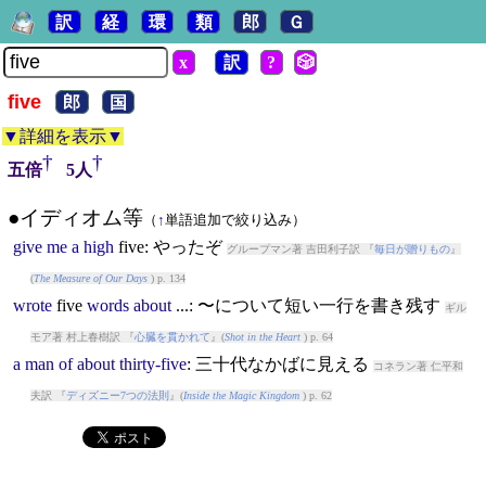
訳
経
環
類
郎
Ｇ
x
訳
?
🎲
five
郎
国
▼詳細を表示▼
†
†
五倍
5人
●イディオム等
（
↑
単語追加で絞り込み）
give
me
a
high
five
: やったぞ
グループマン著 吉田利子訳 『
毎日が贈りもの
』
(
The Measure of Our Days
) p. 134
wrote
five
words
about
...: 〜について短い一行を書き残す
ギル
モア著 村上春樹訳 『
心臓を貫かれて
』(
Shot in the Heart
) p. 64
a
man
of
about
thirty-five
: 三十代なかばに見える
コネラン著 仁平和
夫訳 『
ディズニー7つの法則
』(
Inside the Magic Kingdom
) p. 62