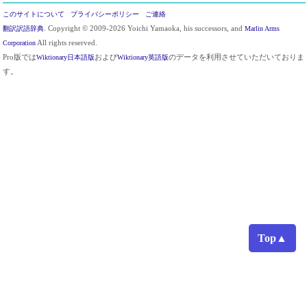
このサイトについて
プライバシーポリシー
ご連絡
翻訳訳語辞典
. Copyright © 2009-2026 Yoichi Yamaoka, his successors, and
Marlin Arms
Corporation
All rights reserved.
Pro版では
Wiktionary日本語版
および
Wiktionary英語版
のデータを利用させていただいておりま
す。
Top▲