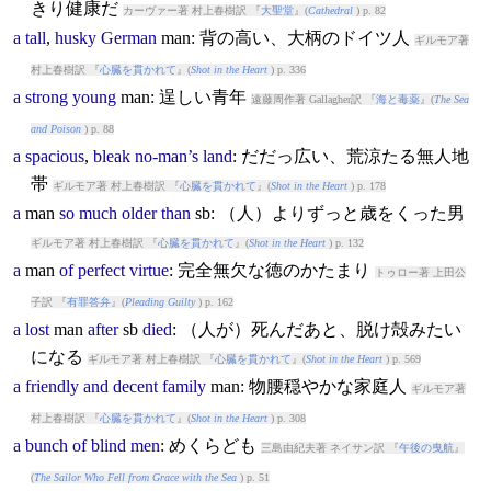
きり健康だ
カーヴァー著 村上春樹訳 『
大聖堂
』(
Cathedral
) p. 82
a
tall
,
husky
German
man
: 背の高い、大柄のドイツ人
ギルモア著
村上春樹訳 『
心臓を貫かれて
』(
Shot in the Heart
) p. 336
a
strong
young
man
: 逞しい青年
遠藤周作著 Gallagher訳 『
海と毒薬
』(
The Sea
and Poison
) p. 88
a
spacious
,
bleak
no-man’s
land
: だだっ広い、荒涼たる無人地
帯
ギルモア著 村上春樹訳 『
心臓を貫かれて
』(
Shot in the Heart
) p. 178
a
man
so
much
older
than
sb: （人）よりずっと歳をくった男
ギルモア著 村上春樹訳 『
心臓を貫かれて
』(
Shot in the Heart
) p. 132
a
man
of
perfect
virtue
: 完全無欠な徳のかたまり
トゥロー著 上田公
子訳 『
有罪答弁
』(
Pleading Guilty
) p. 162
a
lost
man
after
sb
died
: （人が）死んだあと、脱け殻みたい
になる
ギルモア著 村上春樹訳 『
心臓を貫かれて
』(
Shot in the Heart
) p. 569
a
friendly
and
decent
family
man
: 物腰穏やかな家庭人
ギルモア著
村上春樹訳 『
心臓を貫かれて
』(
Shot in the Heart
) p. 308
a
bunch
of
blind
men
: めくらども
三島由紀夫著 ネイサン訳 『
午後の曳航
』
(
The Sailor Who Fell from Grace with the Sea
) p. 51