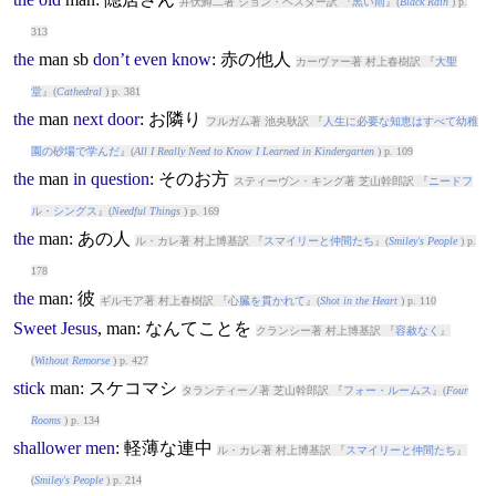
井伏鱒二著 ジョン・ベスター訳 『
黒い雨
』(
Black Rain
) p.
313
the
man
sb
don’t
even
know
: 赤の他人
カーヴァー著 村上春樹訳 『
大聖
堂
』(
Cathedral
) p. 381
the
man
next
door
: お隣り
フルガム著 池央耿訳 『
人生に必要な知恵はすべて幼稚
園の砂場で学んだ
』(
All I Really Need to Know I Learned in Kindergarten
) p. 109
the
man
in
question
: そのお方
スティーヴン・キング著 芝山幹郎訳 『
ニードフ
ル・シングス
』(
Needful Things
) p. 169
the
man
: あの人
ル・カレ著 村上博基訳 『
スマイリーと仲間たち
』(
Smiley's People
) p.
178
the
man
: 彼
ギルモア著 村上春樹訳 『
心臓を貫かれて
』(
Shot in the Heart
) p. 110
Sweet
Jesus
,
man
: なんてことを
クランシー著 村上博基訳 『
容赦なく
』
(
Without Remorse
) p. 427
stick
man
: スケコマシ
タランティーノ著 芝山幹郎訳 『
フォー・ルームス
』(
Four
Rooms
) p. 134
shallower
men
: 軽薄な連中
ル・カレ著 村上博基訳 『
スマイリーと仲間たち
』
(
Smiley's People
) p. 214