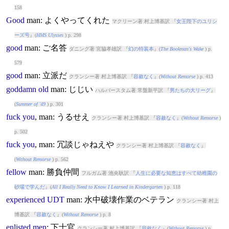
158
Good
man
: よくやってくれた
マクリーン著 村上博基訳 『
女王陛下のユリシ
ーズ号
』(
HMS Ulysses
) p. 298
good
man
: ご名答
ダニング著 宮脇孝雄訳 『
幻の特装本
』(
The Bookman's Wake
) p.
579
good
man
: 立派だ
クランシー著 村上博基訳 『
容赦なく
』(
Without Remorse
) p. 413
goddamn
old
man
: じじい
ハルバースタム著 常盤新平訳 『
男たちの大リーグ
』
(
Summer of '49
) p. 301
fuck
you
,
man
: うるせえ
クランシー著 村上博基訳 『
容赦なく
』(
Without Remorse
)
p. 502
fuck
you
,
man
: 冗談じゃねえや
クランシー著 村上博基訳 『
容赦なく
』
(
Without Remorse
) p. 562
fellow
man
: 勝負仲間
フルガム著 池央耿訳 『
人生に必要な知恵はすべて幼稚園の
砂場で学んだ
』(
All I Really Need to Know I Learned in Kindergarten
) p. 118
experienced
UDT
man
: 水中破壊作業のベテラン
クランシー著 村上
博基訳 『
容赦なく
』(
Without Remorse
) p. 8
enlisted
men
: 下士官
クランシー著 村上博基訳 『
容赦なく
』(
Without Remorse
) p.