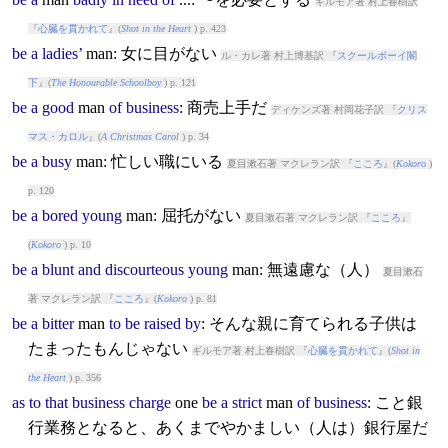
ギルモア著 村上春樹訳
『
心臓を貫かれて
』(
Shot in the Heart
) p. 423
be
a
ladies’
man
: 女に目がない
ル・カレ著 村上博基訳 『
スクールボーイ閣
下
』(
The Honourable Schoolboy
) p. 121
be
a
good
man
of
business
: 商売上手だ
ディケンズ著 村岡花子訳 『
クリス
マス・カロル
』(
A Christmas Carol
) p. 34
be
a
busy
man
: 忙しい職にいる
夏目漱石著 マクレラン訳 『
こころ
』(
Kokoro
)
p. 120
be
a
bored
young
man
: 屈托がない
夏目漱石著 マクレラン訳 『
こころ
』
(
Kokoro
) p. 10
be
a
blunt
and
discourteous
young
man
: 無遠慮な（人）
夏目漱石
著 マクレラン訳 『
こころ
』(
Kokoro
) p. 81
be
a
bitter
man
to
be
raised
by
: そんな親に育てられる子供は
たまったもんじゃない
ギルモア著 村上春樹訳 『
心臓を貫かれて
』(
Shot in
the Heart
) p. 356
as
to
that
business
charge
one
be
a
strict
man
of
business
: こと銀
行業務となると、あくまでやかましい（人は）銀行屋だ