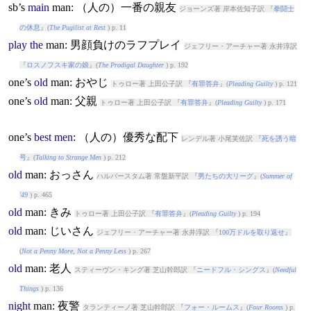
sb’s
main
man
: （人の）一番の親友
ジョーンズ著 岸本佐知子訳 『
拳闘士
の休息
』(
The Pugilist at Rest
) p. 11
play
the
man
: 男顔負けのラフプレイ
ジェフリー・アーチャー著 永井淳訳
『
ロスノフスキ家の娘
』(
The Prodigal Daughter
) p. 192
one’s
old
man
: おやじ
トゥロー著 上田公子訳 『
有罪答弁
』(
Pleading Guilty
) p. 121
one’s
old
man
: 父親
トゥロー著 上田公子訳 『
有罪答弁
』(
Pleading Guilty
) p. 171
one’s
best
men
: （人の）優秀な配下
レンデル著 小尾芙佐訳 『
死を誘う暗
号
』(
Talking to Strange Men
) p. 212
old
man
: おっさん
ハルバースタム著 常盤新平訳 『
男たちの大リーグ
』(
Summer of
'49
) p. 465
old
man
: きみ
トゥロー著 上田公子訳 『
有罪答弁
』(
Pleading Guilty
) p. 194
old
man
: じいさん
ジェフリー・アーチャー著 永井淳訳 『
100万ドルを取り返せ
』
(
Not a Penny More, Not a Penny Less
) p. 267
old
man
: 老人
スティーヴン・キング著 芝山幹郎訳 『
ニードフル・シングス
』(
Needful
Things
) p. 136
night
man
: 夜警
タランティーノ著 芝山幹郎訳 『
フォー・ルームス
』(
Four Rooms
) p.