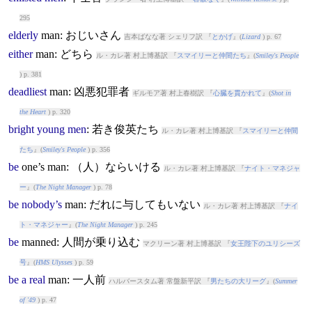
295
elderly
man
: おじいさん
吉本ばなな著 シェリフ訳 『
とかげ
』(
Lizard
) p. 67
either
man
: どちら
ル・カレ著 村上博基訳 『
スマイリーと仲間たち
』(
Smiley's People
) p. 381
deadliest
man
: 凶悪犯罪者
ギルモア著 村上春樹訳 『
心臓を貫かれて
』(
Shot in
the Heart
) p. 320
bright
young
men
: 若き俊英たち
ル・カレ著 村上博基訳 『
スマイリーと仲間
たち
』(
Smiley's People
) p. 356
be
one’s
man
: （人）ならいける
ル・カレ著 村上博基訳 『
ナイト・マネジャ
ー
』(
The Night Manager
) p. 78
be
nobody’s
man
: だれに与してもいない
ル・カレ著 村上博基訳 『
ナイ
ト・マネジャー
』(
The Night Manager
) p. 245
be
man
ned: 人間が乗り込む
マクリーン著 村上博基訳 『
女王陛下のユリシーズ
号
』(
HMS Ulysses
) p. 59
be
a
real
man
: 一人前
ハルバースタム著 常盤新平訳 『
男たちの大リーグ
』(
Summer
of '49
) p. 47