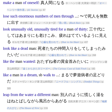
make
a
man
of
oneself
: 真人間になる
Ｏ・ヘンリ著 大津栄一郎訳 『
オー・
ヘンリー傑作選
』(
41 Stories
) p. 87
lose
such
enormous
numbers
of
men
through
...: 〜で死人を無数
に出す
井伏鱒二著 ジョン・ベスター訳 『
黒い雨
』(
Black Rain
) p. 166
look
unusually
old
,
unusually
tired
for
a
man
of
thirty
: 三十代に
してはあまりにも老けこみ、疲れはてているように見え
る
ギルモア著 村上春樹訳 『
心臓を貫かれて
』(
Shot in the Heart
) p. 437
look
like
a
dead
man
: 死者たちの仲間入りをしてしまったみ
たいだ
ギルモア著 村上春樹訳 『
心臓を貫かれて
』(
Shot in the Heart
) p. 268
like
the
man
wanted
: おたずね者の賞金首みたいに
プリンプトン著
芝山幹郎訳 『
遠くからきた大リーガー
』(
The Curious Case of Sidd Finch
) p. 185
like
a
man
in
a
dream
, sb
walk
to
...: まるで夢遊病者の足どり
だ
スティーヴン・キング著 芝山幹郎訳 『
ニードフル・シングス
』(
Needful Things
) p.
309
leap
from
the
water
a
different
man
: 別人のように慌しく湯を
はねとばしながら風呂からあがる
北杜夫著 デニス・キーン訳 『
楡家
の人びと
』(
The House of Nire
) p. 116