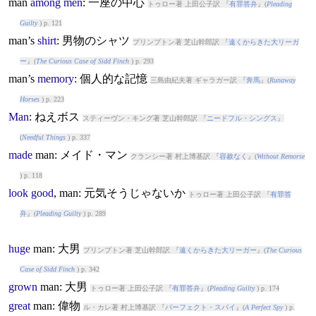
man
among
men
: 一座の中心
トゥロー著 上田公子訳 『
有罪答弁
』(
Pleading
Guilty
) p. 121
man
’s
shirt
: 男物のシャツ
プリンプトン著 芝山幹郎訳 『
遠くからきた大リーガ
ー
』(
The Curious Case of Sidd Finch
) p. 293
man
’s
memory
: 個人的な記憶
三島由紀夫著 ギャラガー訳 『
奔馬
』(
Runaway
Horses
) p. 223
Man
: ねえボス
スティーヴン・キング著 芝山幹郎訳 『
ニードフル・シングス
』
(
Needful Things
) p. 337
made
man
: メイド・マン
クランシー著 村上博基訳 『
容赦なく
』(
Without Remorse
) p. 118
look
good
,
man
: 元気そうじゃないか
トゥロー著 上田公子訳 『
有罪答
弁
』(
Pleading Guilty
) p. 289
huge
man
: 大男
プリンプトン著 芝山幹郎訳 『
遠くからきた大リーガー
』(
The Curious
Case of Sidd Finch
) p. 342
grown
man
: 大男
トゥロー著 上田公子訳 『
有罪答弁
』(
Pleading Guilty
) p. 174
great
man
: 偉物
ル・カレ著 村上博基訳 『
パーフェクト・スパイ
』(
A Perfect Spy
) p.