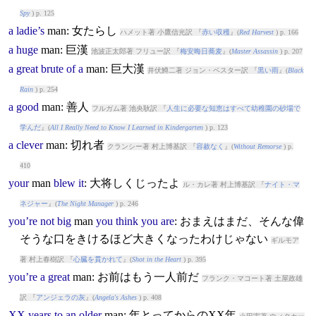
Spy
) p. 125
a
ladie’s
man
: 女たらし
ハメット著 小鷹信光訳 『
赤い収穫
』(
Red Harvest
) p. 166
a
huge
man
: 巨漢
池波正太郎著 フリュー訳 『
梅安晦日蕎麦
』(
Master Assassin
) p. 207
a
great
brute
of
a
man
: 巨大漢
井伏鱒二著 ジョン・ベスター訳 『
黒い雨
』(
Black
Rain
) p. 254
a
good
man
: 善人
フルガム著 池央耿訳 『
人生に必要な知恵はすべて幼稚園の砂場で
学んだ
』(
All I Really Need to Know I Learned in Kindergarten
) p. 123
a
clever
man
: 切れ者
クランシー著 村上博基訳 『
容赦なく
』(
Without Remorse
) p.
410
your
man
blew
it
: 大将しくじったよ
ル・カレ著 村上博基訳 『
ナイト・マ
ネジャー
』(
The Night Manager
) p. 246
you’re
not
big
man
you
think
you
are
: おまえはまだ、そんな偉
そうな口をきけるほど大きくなったわけじゃない
ギルモア
著 村上春樹訳 『
心臓を貫かれて
』(
Shot in the Heart
) p. 395
you’re
a
great
man
: お前はもう一人前だ
フランク・マコート著 土屋政雄
訳 『
アンジェラの灰
』(
Angela's Ashes
) p. 408
XX
years
to
an
older
man
: 年とってからのXX年