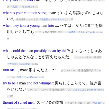
小田実著 ウィタカー
訳 『
広島
』(
The Bomb
) p. 15
where’s
your
common
sense
,
man
: ずいぶん常識はずれじゃな
いの
椎名誠著 ショット訳 『
岳物語
』(
Gaku Stories
) p. 138
when
they
take
a
young
man
into
...: 〜では、かりに青年を採
用したとしても
ディケンズ著 中野好夫訳 『
二都物語
』(
A Tale of Two Cities
) p.
96
what
could
the
man
possibly
mean
by
this
?: よくもいけしゃあ
しゃあとそんなことが言えたもんだ。
カーヴァー著 村上春樹訳
『
大聖堂
』(
Cathedral
) p. 302
turn
off
...
,
man
: 消すんだよ、〜！
タランティーノ著 芝山幹郎訳 『
フォ
ー・ルームス
』(
Four Rooms
) p. 53
try
to
be
a
man
and
not
whimper
: 男らしくこらえて、泣き言
をいわない
フランク・マコート著 土屋政雄訳 『
アンジェラの灰
』(
Angela's Ashes
)
p. 503
throng
of
suited
men
: スーツ姿の群集
トゥロー著 上田公子訳 『
立証責任
』