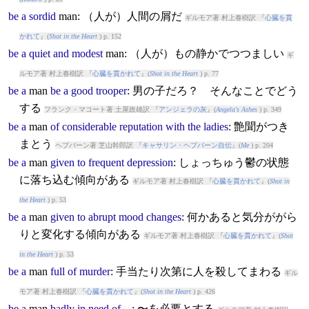
be
a
sordid
man
: （人が）人間の屑だ
ギルモア著 村上春樹訳 『
心臓を貫
かれて
』(
Shot in the Heart
) p. 152
be
a
quiet
and
modest
man
: （人が）もの静かでつつましい
ギ
ルモア著 村上春樹訳 『
心臓を貫かれて
』(
Shot in the Heart
) p. 77
be
a
man
be
a
good
trooper
: 男の子だろ？ そんなことでどう
する
フランク・マコート著 土屋政雄訳 『
アンジェラの灰
』(
Angela's Ashes
) p. 349
be
a
man
of
considerable
reputation
with
the
ladies
: 艶聞がつき
まとう
ヘプバーン著 芝山幹郎訳 『
キャサリン・ヘプバーン自伝
』(
Me
) p. 204
be
a
man
given
to
frequent
depression
: しょっちゅう鬱の状態
に落ち込む傾向がある
ギルモア著 村上春樹訳 『
心臓を貫かれて
』(
Shot in
the Heart
) p. 53
be
a
man
given
to
abrupt
mood
changes
: 何かあると気分ががら
りと変化する傾向がある
ギルモア著 村上春樹訳 『
心臓を貫かれて
』(
Shot
in the Heart
) p. 53
be
a
man
full
of
murder
: 手当たり次第に人を殺してまわる
ギル
モア著 村上春樹訳 『
心臓を貫かれて
』(
Shot in the Heart
) p. 426
be
a
man
badly
in
need
of
...: 〜を必要とする