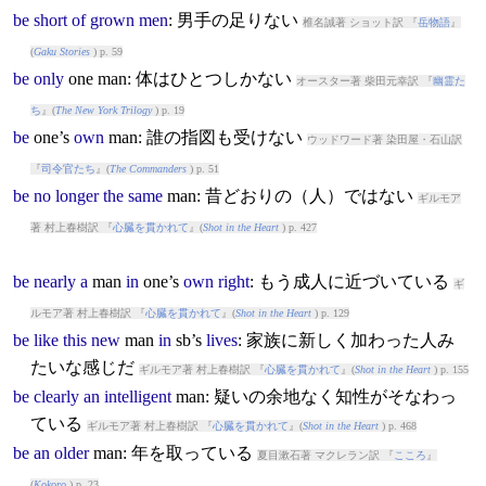
be
short
of
grown
men
: 男手の足りない
椎名誠著 ショット訳 『
岳物語
』
(
Gaku Stories
) p. 59
be
only
one
man
: 体はひとつしかない
オースター著 柴田元幸訳 『
幽霊た
ち
』(
The New York Trilogy
) p. 19
be
one’s
own
man
: 誰の指図も受けない
ウッドワード著 染田屋・石山訳
『
司令官たち
』(
The Commanders
) p. 51
be
no
longer
the
same
man
: 昔どおりの（人）ではない
ギルモア
著 村上春樹訳 『
心臓を貫かれて
』(
Shot in the Heart
) p. 427
be
nearly
a
man
in
one’s
own
right
: もう成人に近づいている
ギ
ルモア著 村上春樹訳 『
心臓を貫かれて
』(
Shot in the Heart
) p. 129
be
like
this
new
man
in
sb’s
lives
: 家族に新しく加わった人み
たいな感じだ
ギルモア著 村上春樹訳 『
心臓を貫かれて
』(
Shot in the Heart
) p. 155
be
clearly
an
intelligent
man
: 疑いの余地なく知性がそなわっ
ている
ギルモア著 村上春樹訳 『
心臓を貫かれて
』(
Shot in the Heart
) p. 468
be
an
older
man
: 年を取っている
夏目漱石著 マクレラン訳 『
こころ
』
(
Kokoro
) p. 23