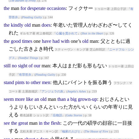
(
The Burden of Proof
) p. 276
the
man
for
desperate
occasions
: フィクサー
トゥロー著 上田公子訳 『
有
罪答弁
』(
Pleading Guilty
) p. 144
the
kindly
old
man
does
: 年老いた管理人がわざわざ〜してく
れた
ギルモア著 村上春樹訳 『
心臓を貫かれて
』(
Shot in the Heart
) p. 126
the
good
times
one
have
had
with
one’s
old
man
: 父とともに過
ごした古きよき時代
スティーヴン・キング著 芝山幹郎訳 『
ニードフル・シン
グス
』(
Needful Things
) p. 167
still
no
sight
of
our
man
: 本人はまだ影も形もない
トゥロー著 上田公
子訳 『
有罪答弁
』(
Pleading Guilty
) p. 230
stand
pints
to
other
men
: 他人にパイントを振る舞う
フランク・マ
コート著 土屋政雄訳 『
アンジェラの灰
』(
Angela's Ashes
) p. 219
seem
more
like
an
old
man
than
a
big
grown-up
: おじさんとい
うよりもじいさんといった方がいいくらいの年寄りに見
える
椎名誠著 ショット訳 『
岳物語
』(
Gaku Stories
) p. 58
see
the
great
man
in
the
flesh
: この一代の碩学の顔容に一目接
する
北杜夫著 デニス・キーン訳 『
楡家の人びと
』(
The House of Nire
) p. 215