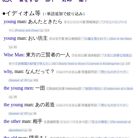
●イディオム等
（
↑
単語追加で絞り込み）
young
man
: あんたときたら
サリンジャー著 野崎孝訳 『
フラニーとゾーイ
ー
』(
Franny and Zooey
) p. 114
young
man
: おい坊主
ギルモア著 村上春樹訳 『
心臓を貫かれて
』(
Shot in the Heart
) p. 65
Wise
Man
: 東方の三賢者の一人
フルガム著 池央耿訳 『
人生に必要な知恵は
すべて幼稚園の砂場で学んだ
』(
All I Really Need to Know I Learned in Kindergarten
) p. 137
why
,
man
: なんだって？
ハルバースタム著 常盤新平訳 『
男たちの大リーグ
』
(
Summer of '49
) p. 456
the
young
men
: 一団
三島由紀夫著 Weatherby訳 『
仮面の告白
』(
Confessions of a Mask
) p. 30
the
young
man
: あの若造
ハルバースタム著 常盤新平訳 『
男たちの大リーグ
』
(
Summer of '49
) p. 85
the
other
man
: 相手
土居健郎著 ジョン・ベスター訳 『
甘えの構造
』(
The anatomy of
dependence
) p. 26
the
old
man
: 隠居さん