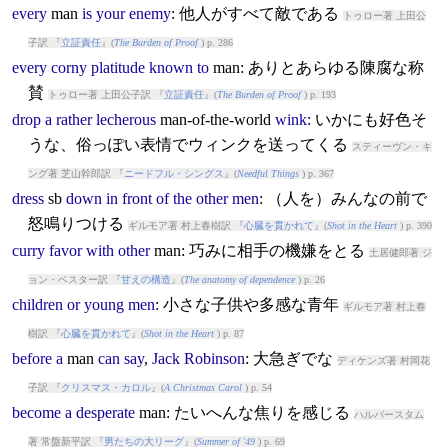
every
man
is
your
enemy
: 他人がすべて敵である
トゥロー著 上田公
子訳 『
立証責任
』(
The Burden of Proof
) p. 286
every
corny
platitude
known
to
man
: ありとあらゆる陳腐な称
賛
トゥロー著 上田公子訳 『
立証責任
』(
The Burden of Proof
) p. 193
drop
a
rather
lecherous
man
-of-the-world
wink
: いかにも好色そ
うな、俗っぽい表情でウィンクを送ってくる
スティーヴン・キ
ング著 芝山幹郎訳 『
ニードフル・シングス
』(
Needful Things
) p. 367
dress
sb
down
in
front
of
the
other
men
: （人を）みんなの前で
怒鳴りつける
ギルモア著 村上春樹訳 『
心臓を貫かれて
』(
Shot in the Heart
) p. 390
curry
favor
with
other
man
: 巧みに相手の機嫌をとる
土居健郎著 ジ
ョン・ベスター訳 『
甘えの構造
』(
The anatomy of dependence
) p. 26
children
or
young
men
: 小さな子供や多感な青年
ギルモア著 村上春
樹訳 『
心臓を貫かれて
』(
Shot in the Heart
) p. 87
before
a
man
can
say
,
Jack
Robinson
: 大急ぎでな
ディケンズ著 村岡花
子訳 『
クリスマス・カロル
』(
A Christmas Carol
) p. 54
become
a
desperate
man
: たいへんな焦りを感じる
ハルバースタム
著 常盤新平訳 『
男たちの大リーグ
』(
Summer of '49
) p. 69