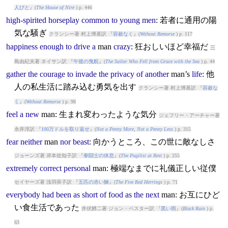
人びと
』(
The House of Nire
) p. 446
high-spirited
horseplay
common
to
young
men
: 若者に通用の陽
気な騒ぎ
クランシー著 村上博基訳 『
容赦なく
』(
Without Remorse
) p. 117
happiness
enough
to
drive
a
man
crazy
: 狂おしいほど幸福だ
三
島由紀夫著 ネイサン訳 『
午後の曳航
』(
The Sailor Who Fell from Grace with the Sea
) p. 44
gather
the
courage
to
invade
the
privacy
of
another
man
’s
life
: 他
人の私生活に踏み込む勇気を出す
クランシー著 村上博基訳 『
容赦な
く
』(
Without Remorse
) p. 98
feel
a
new
man
: 生まれ変わったような気分
ジェフリー・アーチャー著
永井淳訳 『
100万ドルを取り返せ
』(
Not a Penny More, Not a Penny Less
) p. 315
fear
neither
man
nor
beast
: 向かうところ、この世に敵なしさ
ジョーンズ著 岸本佐知子訳 『
拳闘士の休息
』(
The Pugilist at Rest
) p. 255
extremely
correct
personal
man
: 極端なまでに礼儀正しい従僕
セイヤーズ著 浅羽莢子訳 『
五匹の赤い鰊
』(
The Five Red Herrings
) p. 71
everybody
had
been
as
short
of
food
as
the
next
man
: お互にひど
い食生活であった
井伏鱒二著 ジョン・ベスター訳 『
黒い雨
』(
Black Rain
) p.
63