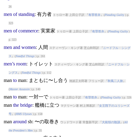
26
men
of
standing
: 有力者
トゥロー著 上田公子訳 『
有罪答弁
』(
Pleading Guilty
) p.
323
men
of
commerce
: 実業家
トゥロー著 上田公子訳 『
有罪答弁
』(
Pleading Guilty
)
p. 323
men
and
women
: 人間
スティーヴン・キング著 芝山幹郎訳 『
ニードフル・シング
ス
』(
Needful Things
) p. 261
men’s
room
: トイレット
スティーヴン・キング著 芝山幹郎訳 『
ニードフル・シ
ングス
』(
Needful Things
) p. 112
man
to
man
: まともに〜し合う
池波正太郎著 フリュー訳 『
秋風二人旅
』
(
Master Assassin
) p. 140
man
to
man
: 一対一で
トゥロー著 上田公子訳 『
有罪答弁
』(
Pleading Guilty
) p. 326
man
the
bridge
: 艦橋に立つ
マクリーン著 村上博基訳 『
女王陛下のユリシーズ
号
』(
HMS Ulysses
) p. 158
man
around
sb: 〜の取巻き
ウッドワード著 常盤新平訳 『
大統領の陰謀
』(
All
the President's Men
) p. 35