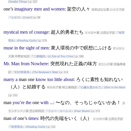
(
Needful Things
) p. 227
one’s
imaginary
men
and
women
: 架空の人々
吉本ばなな著 シェリフ訳
『
とかげ
』(
Lizard
) p. 98
mystical
men
of
courage
: 超人的勇者たち
トゥロー著 上田公子訳 『
有罪
答弁
』(
Pleading Guilty
) p. 176
muse
in
the
sight
of
men
: 衆人環視の中で瞑想にふける
ディケン
ズ著 中野好夫訳 『
二都物語
』(
A Tale of Two Cities
) p. 280
Mr
.
Man
from
Nowhere
: 突然現れた正義の味方
ダニング著 宮脇孝雄
訳 『
幻の特装本
』(
The Bookman's Wake
) p. 114
marry
a
man
one
know
too
little
about
: ろくに素性も知れない
（人）と結婚する
ギルモア著 村上春樹訳 『
心臓を貫かれて
』(
Shot in the Heart
) p. 152
man
you’re
the
one
with
...: 〜なの、そっちじゃないかあ！
タ
ランティーノ著 芝山幹郎訳 『
フォー・ルームス
』(
Four Rooms
) p. 172
man
of
one’s
times
: 時代の先端をいく（人）
トゥロー著 上田公子訳
『
有罪答弁
』(
Pleading Guilty
) p. 131