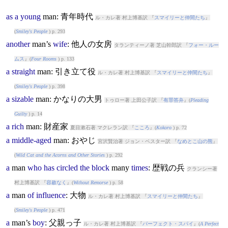
as
a
young
man
: 青年時代
ル・カレ著 村上博基訳 『
スマイリーと仲間たち
』
(
Smiley's People
) p. 293
another
man
’s
wife
: 他人の女房
タランティーノ著 芝山幹郎訳 『
フォー・ルー
ムス
』(
Four Rooms
) p. 133
a
straight
man
: 引き立て役
ル・カレ著 村上博基訳 『
スマイリーと仲間たち
』
(
Smiley's People
) p. 398
a
sizable
man
: かなりの大男
トゥロー著 上田公子訳 『
有罪答弁
』(
Pleading
Guilty
) p. 14
a
rich
man
: 財産家
夏目漱石著 マクレラン訳 『
こころ
』(
Kokoro
) p. 72
a
middle-aged
man
: おやじ
宮沢賢治著 ジョン・ベスター訳 『
なめとこ山の熊
』
(
Wild Cat and the Acorns and Other Stories
) p. 292
a
man
who
has
circled
the
block
man
y
times
: 歴戦の兵
クランシー著
村上博基訳 『
容赦なく
』(
Without Remorse
) p. 58
a
man
of
influence
: 大物
ル・カレ著 村上博基訳 『
スマイリーと仲間たち
』
(
Smiley's People
) p. 471
a
man
’s
boy
: 父親っ子
ル・カレ著 村上博基訳 『
パーフェクト・スパイ
』(
A Perfect