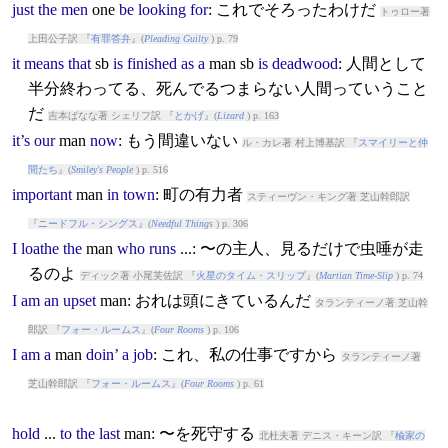
just
the
men
one
be
looking
for
: これでそろったわけだ
トゥロー著
上田公子訳 『
有罪答弁
』(
Pleading Guilty
) p. 79
it
means
that
sb
is
finished
as
a
man
sb
is
deadwood
: 人間として
半分終わってる、死んでるつまらない人間っていうこと
だ
吉本ばなな著 シェリフ訳 『
とかげ
』(
Lizard
) p. 163
it’s
our
man
now
: もう間違いない
ル・カレ著 村上博基訳 『
スマイリーと仲
間たち
』(
Smiley's People
) p. 516
important
man
in
town
: 町の有力者
スティーヴン・キング著 芝山幹郎訳
『
ニードフル・シングス
』(
Needful Things
) p. 306
I
loathe
the
man
who
runs
...: 〜の主人、見るだけで虫唾が走
るのよ
ディック著 小尾芙佐訳 『
火星のタイム・スリップ
』(
Martian Time-Slip
) p. 74
I
am
an
upset
man
: おれは頭にきているんだ
タランティーノ著 芝山幹
郎訳 『
フォー・ルームス
』(
Four Rooms
) p. 106
I
am
a
man
doin’
a
job
: これ、私の仕事ですから
タランティーノ著
芝山幹郎訳 『
フォー・ルームス
』(
Four Rooms
) p. 61
hold
...
to
the
last
man
: 〜を死守する
北杜夫著 デニス・キーン訳 『
楡家の