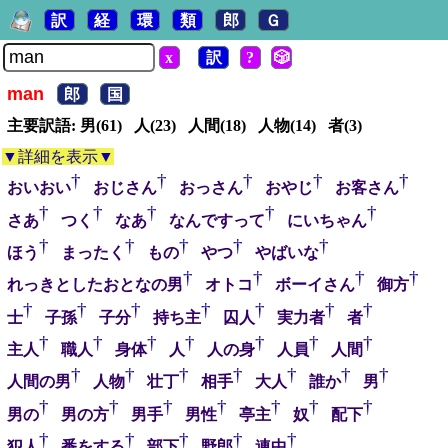
訳
経
環
類
郎
Ｇ
x
訳
?
🎲
man
郎
国
主要訳語: 男(61) 人(23) 人間(18) 人物(14) 者(3)
▼詳細を表示▼
†
†
†
†
†
おいおい
おじさん
おっさん
おやじ
お客さん
†
†
†
†
†
さあ
つく
なあ
なんですって
にいちゃん
†
†
†
†
†
ほう
まったく
もの
やつ
やばいな
†
†
†
†
れっきとしたおとなの男
オトコ
ボーイさん
御方
†
†
†
†
†
†
†
士
子孫
子分
持ち主
囚人
実力者
者
†
†
†
†
†
†
†
主人
職人
身体
人
人の身
人員
人間
†
†
†
†
†
†
†
人間の男
人物
壮丁
相手
大人
誰か
男
†
†
†
†
†
†
†
男の
男の方
男手
男性
亭主
奴
配下
†
†
†
†
†
犯人
番をする
部下
野郎
連中