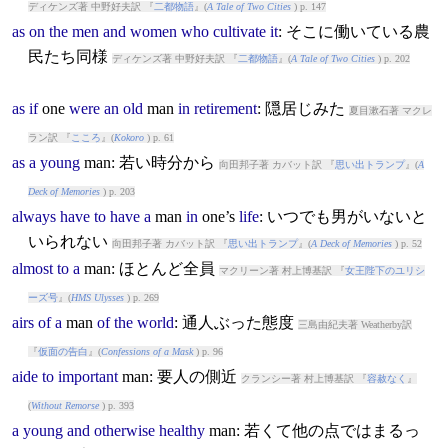
ディケンズ著 中野好夫訳 『
二都物語
』(
A Tale of Two Cities
) p. 147
as
on
the
men
and
women
who
cultivate
it
: そこに働いている農
民たち同様
ディケンズ著 中野好夫訳 『
二都物語
』(
A Tale of Two Cities
) p. 202
as
if
one
were
an
old
man
in
retirement
: 隠居じみた
夏目漱石著 マクレ
ラン訳 『
こころ
』(
Kokoro
) p. 61
as
a
young
man
: 若い時分から
向田邦子著 カバット訳 『
思い出トランプ
』(
A
Deck of Memories
) p. 203
always
have
to
have
a
man
in
one’s
life
: いつでも男がいないと
いられない
向田邦子著 カバット訳 『
思い出トランプ
』(
A Deck of Memories
) p. 52
almost
to
a
man
: ほとんど全員
マクリーン著 村上博基訳 『
女王陛下のユリシ
ーズ号
』(
HMS Ulysses
) p. 269
airs
of
a
man
of
the
world
: 通人ぶった態度
三島由紀夫著 Weatherby訳
『
仮面の告白
』(
Confessions of a Mask
) p. 96
aide
to
important
man
: 要人の側近
クランシー著 村上博基訳 『
容赦なく
』
(
Without Remorse
) p. 393
a
young
and
otherwise
healthy
man
: 若くて他の点ではまるっ