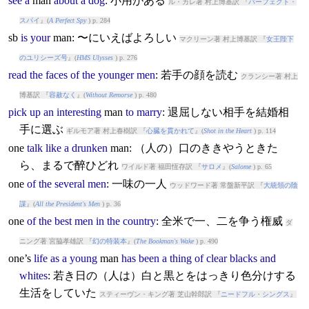
see
a
man
about
a
dog
: 小用がある
ル・カレ著 村上博基訳 『
パーフェクト・
スパイ
』(
A Perfect Spy
) p. 284
sb
is
your
man
: 〜にいえばよろしい
マクリーン著 村上博基訳 『
女王陛下
のユリシーズ号
』(
HMS Ulysses
) p. 276
read
the
faces
of
the
younger
men
: 若手の顔を読む
クランシー著 村上
博基訳 『
容赦なく
』(
Without Remorse
) p. 480
pick
up
an
interesting
man
to
marry
: 退屈しない相手を結婚相
手に選ぶ
ギルモア著 村上春樹訳 『
心臓を貫かれて
』(
Shot in the Heart
) p. 114
one
talk
like
a
drunken
man
: （人の）口のききやうときた
ら、まるで醉ひどれ
ワイルド著 福田恆存訳 『
サロメ
』(
Salome
) p. 65
one
of
the
several
men
: 一味の一人
ウッドワード著 常盤新平訳 『
大統領の陰
謀
』(
All the President's Men
) p. 36
one
of
the
best
men
in
the
country
: 全米で一、二を争う権威
ダ
ニング著 宮脇孝雄訳 『
幻の特装本
』(
The Bookman's Wake
) p. 490
one’s
life
as
a
young
man
has
been
a
thing
of
clear
blacks
and
whites
: 若き日の（人は）白と黒とをはっきり色分けする
生活をしていた
スティーヴン・キング著 芝山幹郎訳 『
ニードフル・シングス
』