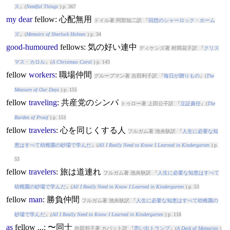
ス
』(
Needful Things
) p. 367
my
dear
fellow
: 心配無用
ドイル著 阿部知二訳 『
回想のシャーロック・ホーム
ズ
』(
Memoirs of Sherlock Holmes
) p. 34
good-humoured
fellow
s: 気の好い連中
ディケンズ著 村岡花子訳 『
クリス
マス・カロル
』(
A Christmas Carol
) p. 143
fellow
workers
: 職場仲間
グループマン著 吉田利子訳 『
毎日が贈りもの
』(
The
Measure of Our Days
) p. 155
fellow
traveling
: 共産党のシンパ
トゥロー著 上田公子訳 『
立証責任
』(
The
Burden of Proof
) p. 151
fellow
travelers
: 心を同じくする人
フルガム著 池央耿訳 『
人生に必要な知
恵はすべて幼稚園の砂場で学んだ
』(
All I Really Need to Know I Learned in Kindergarten
) p.
53
fellow
travelers
: 旅は道連れ
フルガム著 池央耿訳 『
人生に必要な知恵はすべて
幼稚園の砂場で学んだ
』(
All I Really Need to Know I Learned in Kindergarten
) p. 53
fellow
man
: 勝負仲間
フルガム著 池央耿訳 『
人生に必要な知恵はすべて幼稚園の
砂場で学んだ
』(
All I Really Need to Know I Learned in Kindergarten
) p. 118
as
fellow
...: 〜同士
向田邦子著 カバット訳 『
思い出トランプ
』(
A Deck of Memories
)