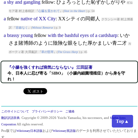
a
shy
and
gangling
fellow
: ひょろっとした恥ずかしがりや
ギル
モア著 村上春樹訳 『
心臓を貫かれて
』(
Shot in the Heart
) p. 54
a
fellow
native
of
XX
City
: XXシティの同郷人
クランシー著 村上博基
訳 『
容赦なく
』(
Without Remorse
) p. 9
a
brassy
young
fellow
with
the
bashful
eyes
of
a
cardsharp
: いか
さま賭博師のように陰険な眼をした厚かましい青二才
カ
ポーティ著 大澤薫訳 『
草の竪琴
』(
The Grass Harp
) p. 45
『小腸を強くすれば病気にならない』 江田証著
今、日本人に忍び寄る「SIBO」（小腸内細菌増殖症）から身を守
れ！
このサイトについて
プライバシーポリシー
ご連絡
翻訳訳語辞典
. Copyright © 2009-2026 Yoichi Yamaoka, his successors, and
Marlin Arms
Top▲
Corporation
All rights reserved.
Pro版では
Wiktionary日本語版
および
Wiktionary英語版
のデータを利用させていただいておりま
す。