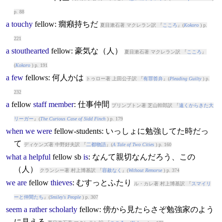
p. 88
a
touchy
fellow
: 癇癪持ちだ
夏目漱石著 マクレラン訳 『
こころ
』(
Kokoro
) p.
221
a
stouthearted
fellow
: 豪気な（人）
夏目漱石著 マクレラン訳 『
こころ
』
(
Kokoro
) p. 191
a
few
fellow
s: 何人かは
トゥロー著 上田公子訳 『
有罪答弁
』(
Pleading Guilty
) p.
232
a
fellow
staff
member
: 仕事仲間
プリンプトン著 芝山幹郎訳 『
遠くからきた大
リーガー
』(
The Curious Case of Sidd Finch
) p. 179
when
we
were
fellow
-students: いっしょに勉強してた時だっ
て
ディケンズ著 中野好夫訳 『
二都物語
』(
A Tale of Two Cities
) p. 160
what
a
helpful
fellow
sb
is
: なんて親切なんだろう、この
（人）
クランシー著 村上博基訳 『
容赦なく
』(
Without Remorse
) p. 374
we
are
fellow
thieves
: むすっとふたり
ル・カレ著 村上博基訳 『
スマイリ
ーと仲間たち
』(
Smiley's People
) p. 307
seem
a
rather
scholarly
fellow
: 傍から見たらさぞ勉強家のよう
に見える