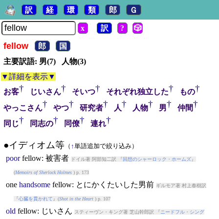
訳
経
環
類
郎
Ｇ
x
訳
?
🎲
fellow
郎
国
主要訳語: 男(7) 人物(3)
▼詳細を表示▼
†
†
†
†
†
お客
じいさん
そいつ
それぞれ独立した
もの
†
†
†
†
†
†
†
やっこさん
やつ
研究者
人
人物
男
仲間
†
†
†
†
同じ
同志の
同僚
連れ
●イディオム等
（
↑
単語追加で絞り込み）
poor
fellow
: 被害者
ドイル著 阿部知二訳 『
回想のシャーロック・ホームズ
』
(
Memoirs of Sherlock Holmes
) p. 173
one
handsome
fellow
: とにかくたいした男前
ギルモア著 村上春樹訳
『
心臓を貫かれて
』(
Shot in the Heart
) p. 107
old
fellow
: じいさん
スティーヴン・キング著 芝山幹郎訳 『
ニードフル・シング