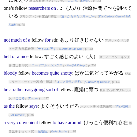
夏目漱石著 マクレラン訳 『
こころ
』(
Kokoro
) p. 172
one’s
fellow
researchers
on
...: （人の）治療仲間で〜を調べて
いる
プリンプトン著 芝山幹郎訳 『
遠くからきた大リーガー
』(
The Curious Case of Sidd
Finch
) p. 78
not
much
of
a
fellow
for
sth: あまり好きじゃない
アガサ・クリステ
ィー著 加島祥造訳 『
ナイルに死す
』(
Death on the Nile
) p. 168
hell
of
a
nice
fellow
: すごく感じのよい（人）
スティーヴン・キング
著 芝山幹郎訳 『
ニードフル・シングス
』(
Needful Things
) p. 236
bloody
fellow
becomes
quite
snotty
: ばかに気どってやがる
ジェ
フリー・アーチャー著 永井淳訳 『
ロシア皇帝の密約
』(
A Matter of Honour
) p. 139
be
a
rather
easygoing
sort
of
fellow
: 鷹揚に育つ
夏目漱石著 マクレラン
訳 『
こころ
』(
Kokoro
) p. 157
as
the
fellow
says
: よくそういうだろ
ハメット著 小鷹信光訳 『
赤い収穫
』
(
Red Harvest
) p. 38
a
very
convenient
fellow
to
have
around
: けっこう便利な存在
椎
名誠著 ショット訳 『
岳物語
』(
Gaku Stories
) p. 62