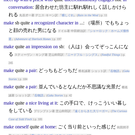
conversation
: 居合わせた坊主に馴れ馴れしく話しかけら
れる
丸谷才一著 デニス･キーン訳 『
横しぐれ
』(
Rain in the Wind
) p. 11
make
sb
quite
a
recognized
character
in
...: （場所）でもちょっ
と顔の売れた男になる
ドイル著 中田耕治訳 『
シャーロック・ホームズ傑作
選
』(
Adventure of Sherlock Homes
) p. 197
make
quite
an
impression
on
sb: （人は）会ってぞっこんにな
る
スティーヴン・キング著 芝山幹郎訳 『
ニードフル・シングス
』(
Needful Things
) p.
245
make
quite
a
pair
: どっちもどっちだ
椎名誠著 ショット訳 『
岳物語
』(
Gaku
Stories
) p. 184
make
quite
a
pair
: 並んでいるとなんだか不思議な光景だ
椎名
誠著 ショット訳 『
岳物語
』(
Gaku Stories
) p. 42
make
quite
a
nice
living
at
it
: この手口で、けっこういい暮し
をしている
プリンプトン著 芝山幹郎訳 『
遠くからきた大リーガー
』(
The Curious
Case of Sidd Finch
) p. 181
make
oneself
quite
at
home
: ごく当り前といった感じだ
向田邦子