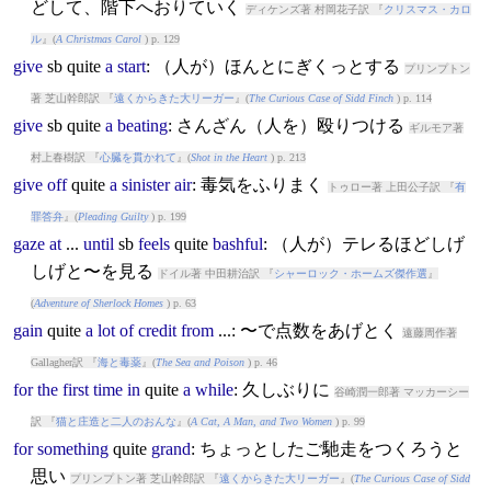
どして、階下へおりていく
ディケンズ著 村岡花子訳 『
クリスマス・カロ
ル
』(
A Christmas Carol
) p. 129
give
sb
quite
a
start
: （人が）ほんとにぎくっとする
プリンプトン
著 芝山幹郎訳 『
遠くからきた大リーガー
』(
The Curious Case of Sidd Finch
) p. 114
give
sb
quite
a
beating
: さんざん（人を）殴りつける
ギルモア著
村上春樹訳 『
心臓を貫かれて
』(
Shot in the Heart
) p. 213
give
off
quite
a
sinister
air
: 毒気をふりまく
トゥロー著 上田公子訳 『
有
罪答弁
』(
Pleading Guilty
) p. 199
gaze
at
...
until
sb
feels
quite
bashful
: （人が）テレるほどしげ
しげと〜を見る
ドイル著 中田耕治訳 『
シャーロック・ホームズ傑作選
』
(
Adventure of Sherlock Homes
) p. 63
gain
quite
a
lot
of
credit
from
...: 〜で点数をあげとく
遠藤周作著
Gallagher訳 『
海と毒薬
』(
The Sea and Poison
) p. 46
for
the
first
time
in
quite
a
while
: 久しぶりに
谷崎潤一郎著 マッカーシー
訳 『
猫と庄造と二人のおんな
』(
A Cat, A Man, and Two Women
) p. 99
for
something
quite
grand
: ちょっとしたご馳走をつくろうと
思い
プリンプトン著 芝山幹郎訳 『
遠くからきた大リーガー
』(
The Curious Case of Sidd