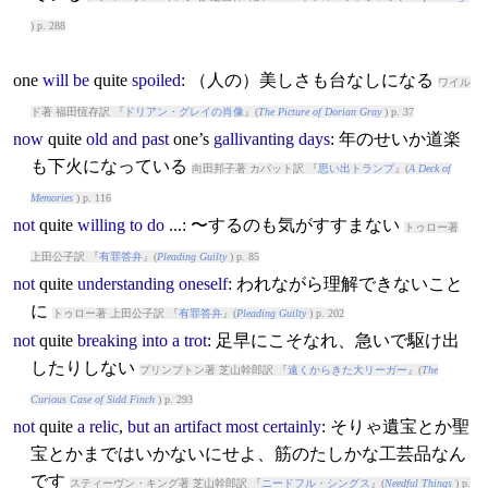
) p. 288
one
will
be
quite
spoiled
: （人の）美しさも台なしになる
ワイル
ド著 福田恆存訳 『
ドリアン・グレイの肖像
』(
The Picture of Dorian Gray
) p. 37
now
quite
old
and
past
one’s
gallivanting
days
: 年のせいか道楽
も下火になっている
向田邦子著 カバット訳 『
思い出トランプ
』(
A Deck of
Memories
) p. 116
not
quite
willing
to
do
...: 〜するのも気がすすまない
トゥロー著
上田公子訳 『
有罪答弁
』(
Pleading Guilty
) p. 85
not
quite
understanding
oneself
: われながら理解できないこと
に
トゥロー著 上田公子訳 『
有罪答弁
』(
Pleading Guilty
) p. 202
not
quite
breaking
into
a
trot
: 足早にこそなれ、急いで駆け出
したりしない
プリンプトン著 芝山幹郎訳 『
遠くからきた大リーガー
』(
The
Curious Case of Sidd Finch
) p. 293
not
quite
a
relic
,
but
an
artifact
most
certainly
: そりゃ遺宝とか聖
宝とかまではいかないにせよ、筋のたしかな工芸品なん
です
スティーヴン・キング著 芝山幹郎訳 『
ニードフル・シングス
』(
Needful Things
) p.