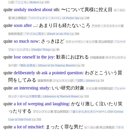
ン訳 『
こころ
』(
Kokoro
) p. 165
quite
unduly
modest
about
sth: 〜について異様に控え目
ル・カレ
著 村上博基訳 『
パーフェクト・スパイ
』(
A Perfect Spy
) p. 248
quite
soon
after
...: あまり日も経たないころ
アガサ・クリスティー著
加島祥造訳 『
ナイルに死す
』(
Death on the Nile
) p. 368
quite
so
much
now
: さっきほど
スティーヴン・キング著 芝山幹郎訳 『
ニード
フル・シングス
』(
Needful Things
) p. 90
quite
lose
oneself
in
the
joy
: 歓喜におぼれる
川端康成著 サイデンステッ
カー訳 『
眠れる美女
』(
House of the Sleeping Beauties
) p. 26
quite
deliberately
sb
ask
a
pointed
question
: わざとこういう質
問をしてみる
遠藤周作著 ジョンストン訳 『
沈黙
』(
Silence
) p. 54
quite
an
interesting
study
: いい研究の対象
ドイル著 中田耕治訳 『
シャー
ロック・ホームズ傑作選
』(
Adventure of Sherlock Homes
) p. 110
quite
a
lot
of
weeping
and
laughing
: かなり激しく泣いたり笑
ったりする
プリンプトン著 芝山幹郎訳 『
遠くからきた大リーガー
』(
The Curious
Case of Sidd Finch
) p. 263
quite
a
lot
of
mischief
: まったく罪な男だ
ル・カレ著 村上博基訳 『
ナイ