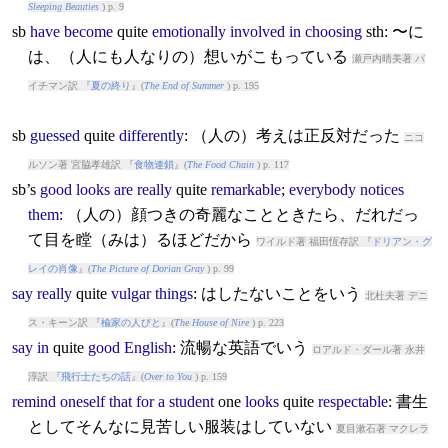
Sleeping Beauties
) p. 9
sb
have
become
quite
emotionally
involved
in
choosing
sth: 〜に
は、（人にも人なりの）想いがこもっている
瀬戸内晴美著 バ
イチマン訳 『
夏の終り
』(
The End of Summer
) p. 195
sb
guessed
quite
differently
: （人の）考えは正反対だった
ニコ
ルソン著 宮脇孝雄訳 『
食物連鎖
』(
The Food Chain
) p. 117
sb’s
good
looks
are
really
quite
remarkable
;
everybody
notices
them
: （人の）顔つきの奇麗なことときたら、だれだっ
て目を瞠（みは）るほどだから
ワイルド著 福田恆存訳 『
ドリアン・グ
レイの肖像
』(
The Picture of Dorian Gray
) p. 99
say
really
quite
vulgar
things
: はしたないことをいう
北杜夫著 デニ
ス・キーン訳 『
楡家の人びと
』(
The House of Nire
) p. 223
say
in
quite
good
English
: 流暢な英語でいう
ロアルド・ダール著 永井
淳訳 『
飛行士たちの話
』(
Over to You
) p. 159
remind
oneself
that
for
a
student
one
looks
quite
respectable
: 書生
としてそんなに見苦しい服装はしていない
夏目漱石著 マクレラ