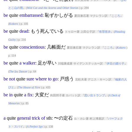
とこ山の熊
』(
Wild Cat and the Acorns and Other Stories
) p. 294
be
quite
embarrassed
: 恥ずかしがる
夏目漱石著 マクレラン訳 『
こころ
』
(
Kokoro
) p. 181
be
quite
dead
: もう死んでいる
トゥロー著 上田公子訳 『
有罪答弁
』(
Pleading
Guilty
) p. 216
be
quite
conscientious
: 几帳面だ
夏目漱石著 マクレラン訳 『
こころ
』(
Kokoro
)
p. 114
be
quite
a
walker
: 足が早い
川端康成著 サイデンステッカー訳 『
伊豆の踊り子
』
(
The Izu Dancer
) p. 64
be
not
quite
sure
where
to
go
: 戸惑う
北杜夫著 デニス・キーン訳 『
楡家の人
びと
』(
The House of Nire
) p. 435
be
in
quite
a
fix
: 大変だ
向田邦子著 カバット訳 『
思い出トランプ
』(
A Deck of
Memories
) p. 85
a
quite
general
trick
of
sth: 〜の定石
ル・カレ著 村上博基訳 『
パーフェク
ト・スパイ
』(
A Perfect Spy
) p. 138