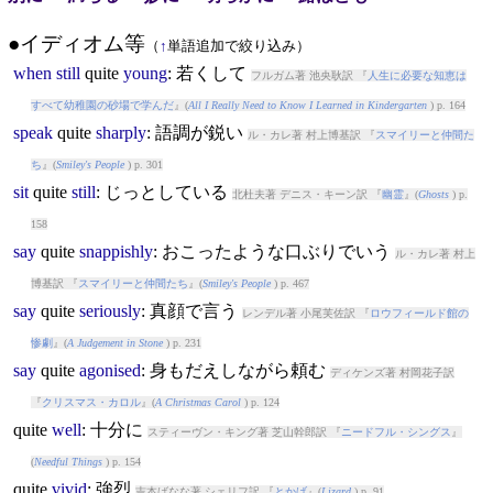
●イディオム等
（
↑
単語追加で絞り込み）
when
still
quite
young
: 若くして
フルガム著 池央耿訳 『
人生に必要な知恵は
すべて幼稚園の砂場で学んだ
』(
All I Really Need to Know I Learned in Kindergarten
) p. 164
speak
quite
sharply
: 語調が鋭い
ル・カレ著 村上博基訳 『
スマイリーと仲間た
ち
』(
Smiley's People
) p. 301
sit
quite
still
: じっとしている
北杜夫著 デニス・キーン訳 『
幽霊
』(
Ghosts
) p.
158
say
quite
snappishly
: おこったような口ぶりでいう
ル・カレ著 村上
博基訳 『
スマイリーと仲間たち
』(
Smiley's People
) p. 467
say
quite
seriously
: 真顔で言う
レンデル著 小尾芙佐訳 『
ロウフィールド館の
惨劇
』(
A Judgement in Stone
) p. 231
say
quite
agonised
: 身もだえしながら頼む
ディケンズ著 村岡花子訳
『
クリスマス・カロル
』(
A Christmas Carol
) p. 124
quite
well
: 十分に
スティーヴン・キング著 芝山幹郎訳 『
ニードフル・シングス
』
(
Needful Things
) p. 154
quite
vivid
: 強烈
吉本ばなな著 シェリフ訳 『
とかげ
』(
Lizard
) p. 91