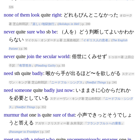
326
none
of
them
look
quite
right
: どれもぴんとこなかった
オローク
著 芝山幹郎訳 『
楽しい地獄旅行
』(
Holidays in Hell
) p. 200
never
quite
sure
who
sb
be
: （人を）どう判断してよいかわか
らない
マイケル・オンダーチェ著 土屋政雄訳 『
イギリス人の患者
』(
The English
Patient
) p. 96
never
quite
join
the
secular
world
: 俗世にくみせず
トゥロー著 上田公
子訳 『
有罪答弁
』(
Pleading Guilty
) p. 93
need
sth
quite
badly
: 喉から手が出るほど〜を欲しがる
スティー
ヴン・キング著 芝山幹郎訳 『
ニードフル・シングス
』(
Needful Things
) p. 241
need
someone
quite
badly
just
now
: いままさに心からだれか
を必要としている
スティーヴン・キング著 芝山幹郎訳 『
ニードフル・シング
ス
』(
Needful Things
) p. 352
murmur
that
one
is
quite
sure
of
that
: 小声できっとそうでしょ
うと答える
アガサ・クリスティー著 永井淳訳 『
フランクフルトへの乗客
』
(
Passenger to Frankfurt
) p. 147
meet
up
with
a
priest
who
quite
unceremoniously
engages
one
in