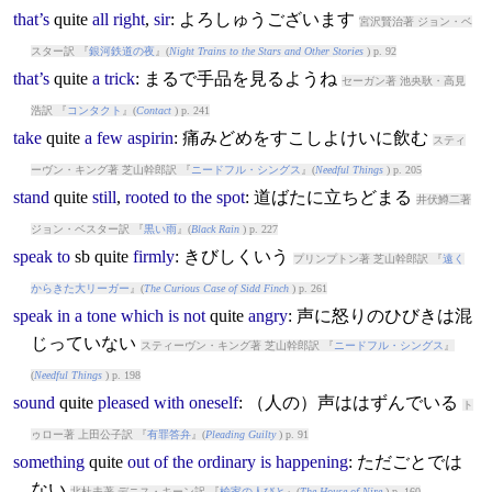
that’s
quite
all
right
,
sir
: よろしゅうございます
宮沢賢治著 ジョン・ベ
スター訳 『
銀河鉄道の夜
』(
Night Trains to the Stars and Other Stories
) p. 92
that’s
quite
a
trick
: まるで手品を見るようね
セーガン著 池央耿・高見
浩訳 『
コンタクト
』(
Contact
) p. 241
take
quite
a
few
aspirin
: 痛みどめをすこしよけいに飲む
スティ
ーヴン・キング著 芝山幹郎訳 『
ニードフル・シングス
』(
Needful Things
) p. 205
stand
quite
still
,
rooted
to
the
spot
: 道ばたに立ちどまる
井伏鱒二著
ジョン・ベスター訳 『
黒い雨
』(
Black Rain
) p. 227
speak
to
sb
quite
firmly
: きびしくいう
プリンプトン著 芝山幹郎訳 『
遠く
からきた大リーガー
』(
The Curious Case of Sidd Finch
) p. 261
speak
in
a
tone
which
is
not
quite
angry
: 声に怒りのひびきは混
じっていない
スティーヴン・キング著 芝山幹郎訳 『
ニードフル・シングス
』
(
Needful Things
) p. 198
sound
quite
pleased
with
oneself
: （人の）声ははずんでいる
ト
ゥロー著 上田公子訳 『
有罪答弁
』(
Pleading Guilty
) p. 91
something
quite
out
of
the
ordinary
is
happening
: ただごとでは
ない
北杜夫著 デニス・キーン訳 『
楡家の人びと
』(
The House of Nire
) p. 160