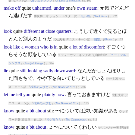
著 カバット訳 『
思い出トランプ
』(
A Deck of Memories
) p. 102
make
off
quite
unharmed
,
under
one’s
own
steam
: 元気でどんど
ん逃げだす
井伏鱒二著 ジョン・ベスター訳 『
黒い雨
』(
Black Rain
) p. 221
look
quite
different
at
close
quarters
: こうして近くで見るとほ
とんど別人のようだ
北杜夫著 デニス・キーン訳 『
幽霊
』(
Ghosts
) p. 125
look
like
a
woman
who
is
in
quite
a
lot
of
discomfort
: すごくつ
らそうな顔をしている
スティーヴン・キング著 芝山幹郎訳 『
ニードフル・
シングス
』(
Needful Things
) p. 324
lie
quite
still
looking
sadly
downward
: なんだかしょんぼりし
た面もちで、やや下を向いてじっとしている
北杜夫著 デニ
ス・キーン訳 『
楡家の人びと
』(
The House of Nire
) p. 286
let
me
tell
you
quite
plainly
now
: 言っておきますけど
北杜夫著 デ
ニス・キーン訳 『
楡家の人びと
』(
The House of Nire
) p. 153
know
quite
a
bit
about
sth: 〜については深い知識がある
ウッド
ワード著 染田屋・石山訳 『
司令官たち
』(
The Commanders
) p. 319
know
quite
a
bit
about
...: 〜についてくわしい
サリンジャー著 野崎孝