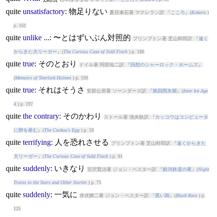
quite
unsatisfactory
: 物足りない
夏目漱石著 マクレラン訳 『
こころ
』(
Kokoro
)
p. 161
quite
unlike
...: 〜とはずいぶん対照的
プリンプトン著 芝山幹郎訳 『
遠く
からきた大リーガー
』(
The Curious Case of Sidd Finch
) p. 180
quite
true
: そのとおり
ドイル著 阿部知二訳 『
回想のシャーロック・ホームズ
』
(
Memoirs of Sherlock Holmes
) p. 109
quite
true
: それはそうさ
安部公房著 ソーンダーズ訳 『
第四間氷期
』(
Inter Ice Age
4
) p. 197
quite
the
contrary
: そのかわり
ストール著 池央耿訳 『
カッコウはコンピュータ
に卵を産む
』(
The Cuckoo's Egg
) p. 59
quite
terrifying
: 人を恐れさせる
プリンプトン著 芝山幹郎訳 『
遠くからきた
大リーガー
』(
The Curious Case of Sidd Finch
) p. 91
quite
suddenly
: いきなり
宮沢賢治著 ジョン・ベスター訳 『
銀河鉄道の夜
』(
Night
Trains to the Stars and Other Stories
) p. 75
quite
suddenly
: 一気に
井伏鱒二著 ジョン・ベスター訳 『
黒い雨
』(
Black Rain
) p.
125