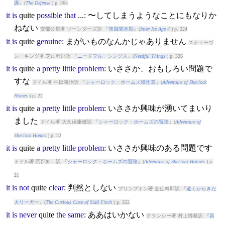
護
』(
The Defense
) p. 364
it
is
quite
possible
that
...: 〜してしまうようなことにもなりか
ねない
安部公房著 ソーンダーズ訳 『
第四間氷期
』(
Inter Ice Age 4
) p. 224
it
is
quite
genuine
: まがいものなんかじゃありません
スティーヴ
ン・キング著 芝山幹郎訳 『
ニードフル・シングス
』(
Needful Things
) p. 326
it
is
quite
a
pretty
little
problem
: いささか、おもしろい問題で
すな
ドイル著 中田耕治訳 『
シャーロック・ホームズ傑作選
』(
Adventure of Sherlock
Homes
) p. 22
it
is
quite
a
pretty
little
problem
: いささか興味が湧いてまいり
ました
ドイル著 大久保康雄訳 『
シャーロック・ホームズの冒険
』(
Adventure of
Sherlock Homes
) p. 22
it
is
quite
a
pretty
little
problem
: いささか興味のある問題です
ドイル著 阿部知二訳 『
シャーロック・ホームズの冒険
』(
Adventure of Sherlock Holmes
) p.
21
it
is
not
quite
clear
: 判然としない
プリンプトン著 芝山幹郎訳 『
遠くからきた
大リーガー
』(
The Curious Case of Sidd Finch
) p. 352
it
is
never
quite
the
same
: ああはいかない
クランシー著 村上博基訳 『
容