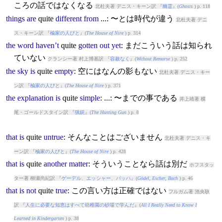
ころの話ではなくなる
北杜夫著 デニス・キーン訳 『
幽霊
』(
Ghosts
) p. 118
things
are
quite
different
from
...: 〜とは時代が違う
北杜夫著 デニ
ス・キーン訳 『
楡家の人びと
』(
The House of Nire
) p. 314
the
word
haven’t
quite
gotten
out
yet
: まだこういう話は知られ
ていない
クランシー著 村上博基訳 『
容赦なく
』(
Without Remorse
) p. 252
the
sky
is
quite
empty
: 空にはなんの影もない
北杜夫著 デニス・キー
ン訳 『
楡家の人びと
』(
The House of Nire
) p. 371
the
explanation
is
quite
simple
: ...: 〜までの事である
井上靖著 横
尾・ゴールドスタイン訳 『
猟銃
』(
The Hunting Gun
) p. 8
that
is
quite
untrue
: そんなことはございません
北杜夫著 デニス・キ
ーン訳 『
楡家の人びと
』(
The House of Nire
) p. 428
that
is
quite
another
matter
: そういうことなら話は別だ
ホフスタッ
ター著 柳瀬尚紀訳 『
ゲーデル、エッシャー、バッハ
』(
Gödel, Escher, Bach
) p. 46
that
is
not
quite
true
: この言い方は正確ではない
フルガム著 池央耿
訳 『
人生に必要な知恵はすべて幼稚園の砂場で学んだ
』(
All I Really Need to Know I
Learned in Kindergarten
) p. 38