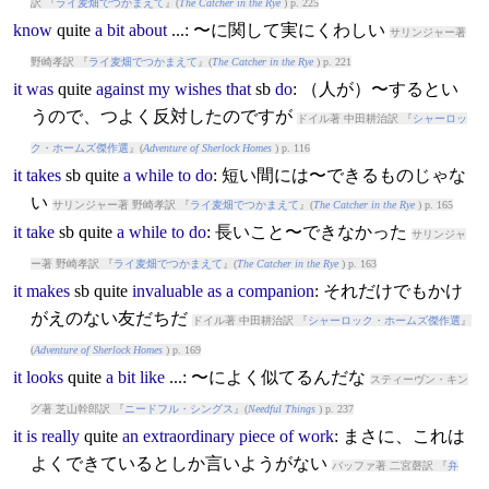
訳 『
ライ麦畑でつかまえて
』(
The Catcher in the Rye
) p. 225
know
quite
a
bit
about
...: 〜に関して実にくわしい
サリンジャー著
野崎孝訳 『
ライ麦畑でつかまえて
』(
The Catcher in the Rye
) p. 221
it
was
quite
against
my
wishes
that
sb
do
: （人が）〜するとい
うので、つよく反対したのですが
ドイル著 中田耕治訳 『
シャーロッ
ク・ホームズ傑作選
』(
Adventure of Sherlock Homes
) p. 116
it
takes
sb
quite
a
while
to
do
: 短い間には〜できるものじゃな
い
サリンジャー著 野崎孝訳 『
ライ麦畑でつかまえて
』(
The Catcher in the Rye
) p. 165
it
take
sb
quite
a
while
to
do
: 長いこと〜できなかった
サリンジャ
ー著 野崎孝訳 『
ライ麦畑でつかまえて
』(
The Catcher in the Rye
) p. 163
it
makes
sb
quite
invaluable
as
a
companion
: それだけでもかけ
がえのない友だちだ
ドイル著 中田耕治訳 『
シャーロック・ホームズ傑作選
』
(
Adventure of Sherlock Homes
) p. 169
it
looks
quite
a
bit
like
...: 〜によく似てるんだな
スティーヴン・キン
グ著 芝山幹郎訳 『
ニードフル・シングス
』(
Needful Things
) p. 237
it
is
really
quite
an
extraordinary
piece
of
work
: まさに、これは
よくできているとしか言いようがない
バッファ著 二宮磬訳 『
弁