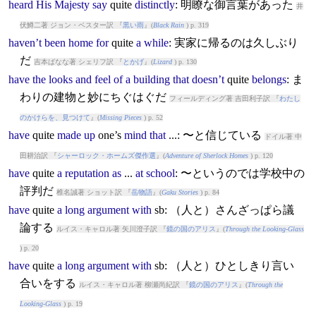
heard
His
Majesty
say
quite
distinctly
: 明瞭な御言葉があった
井
伏鱒二著 ジョン・ベスター訳 『
黒い雨
』(
Black Rain
) p. 319
haven’t
been
home
for
quite
a
while
: 実家に帰るのは久しぶり
だ
吉本ばなな著 シェリフ訳 『
とかげ
』(
Lizard
) p. 130
have
the
looks
and
feel
of
a
building
that
doesn’t
quite
belongs
: ま
わりの建物と妙にちぐはぐだ
フィールディング著 吉田利子訳 『
わたし
のかけらを、見つけて
』(
Missing Pieces
) p. 52
have
quite
made
up
one’s
mind
that
...: 〜と信じている
ドイル著 中
田耕治訳 『
シャーロック・ホームズ傑作選
』(
Adventure of Sherlock Homes
) p. 120
have
quite
a
reputation
as
...
at
school
: 〜というのでは学校中の
評判だ
椎名誠著 ショット訳 『
岳物語
』(
Gaku Stories
) p. 84
have
quite
a
long
argument
with
sb: （人と）さんざっぱら議
論する
ルイス・キャロル著 矢川澄子訳 『
鏡の国のアリス
』(
Through the Looking-Glass
) p. 20
have
quite
a
long
argument
with
sb: （人と）ひとしきり言い
合いをする
ルイス・キャロル著 柳瀬尚紀訳 『
鏡の国のアリス
』(
Through the
Looking-Glass
) p. 19