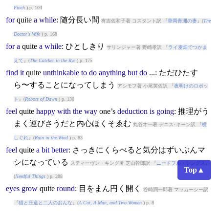
Finch
) p. 104
for
quite
a
while
: 随分長い間
有吉佐和子著 コスタント訳 『
華岡青洲の妻
』(
The
Doctor's Wife
) p. 168
for
a
quite
a
while
: ひとしきり
サリンジャー著 野崎孝訳 『
ライ麦畑でつかま
えて
』(
The Catcher in the Rye
) p. 175
find
it
quite
unthinkable
to
do
anything
but
do
...: ただひたす
ら〜することになってしまう
アシモフ著 小尾芙佐訳 『
夜明けのロボッ
ト
』(
Robots of Dawn
) p. 130
feel
quite
happy
with
the
way
one’s
deduction
is
going
: 推理がう
まく運びさうだと内心ほくそゑむ
丸谷才一著 デニス･キーン訳 『
横
しぐれ
』(
Rain in the Wind
) p. 83
feel
quite
a
bit
better
: さっきにくらべると気分はずいぶんマ
シになっている
スティーヴン・キング著 芝山幹郎訳 『
ニードフル・シングス
』
Top▲
(
Needful Things
) p. 288
eyes
grow
quite
round
: 目をまん円く開く
谷崎潤一郎著 マッカーシー訳
『
猫と庄造と二人のおんな
』(
A Cat, A Man, and Two Women
) p. 8
doing
...
is
quite
beyond
sb: （人に）〜できるわけがない
井伏鱒