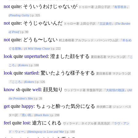
not
quite
: そういうわけじゃないが
トゥロー著 上田公子訳 『
有罪答弁
』
(
Pleading Guilty
) p. 325
not
quite
: そうじゃないんだ
トゥロー著 上田公子訳 『
立証責任
』(
The Burden
of Proof
) p. 90
not
quite
: どうも〜しない
村上春樹著 アルフレッド・バーンバウム訳 『
羊をめ
ぐる冒険
』(
A Wild Sheep Chase
) p. 222
look
quite
unperturbed
: 澄ました顔をする
夏目漱石著 マクレラン訳 『
こ
ころ
』(
Kokoro
) p. 188
look
quite
startled
: 驚いたような様子をする
夏目漱石著 マクレラン訳
『
こころ
』(
Kokoro
) p. 126
know
sb
quite
well
: 顔見知り
ウッドワード著 常盤新平訳 『
大統領の陰謀
』(
All
the President's Men
) p. 26
get
quite
happy
: ちょっと酔った気分になる
井伏鱒二著 ジョン・ベス
ター訳 『
黒い雨
』(
Black Rain
) p. 298
feel
quite
lost
: 途方にくれる
ヴィラード、ネイグル著 高見浩訳 『
ラヴ・アン
ド・ウォー
』(
Hemingway in Love and War
) p. 180