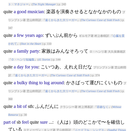
ト・マネジャー
』(
The Night Manager
) p. 243
quite
a
good
musician
: 楽器を演奏させるとなかなかのもの
プ
リンプトン著 芝山幹郎訳 『
遠くからきた大リーガー
』(
The Curious Case of Sidd Finch
) p.
347
quite
a
few
years
ago
: ずいぶん前から
ギルモア著 村上春樹訳 『
心臓を貫
かれて
』(
Shot in the Heart
) p. 110
quite
a
family
party
: 家族はみんなそろって
Ｏ・ヘンリ著 大久保康雄訳
『
Ｏ・ヘンリ短編集
』(
41 Stories
) p. 144
quite
a
day
for
you
: こいつあ、えれえ日だな
プリンプトン著 芝山幹郎
訳 『
遠くからきた大リーガー
』(
The Curious Case of Sidd Finch
) p. 374
quite
a
bulky
thing
to
lug
around
: かさばって運びにくいもの
プ
リンプトン著 芝山幹郎訳 『
遠くからきた大リーガー
』(
The Curious Case of Sidd Finch
) p.
360
quite
a
bit
of
sth: ふんだんに
クランシー著 村上博基訳 『
容赦なく
』(
Without
Remorse
) p. 30
part
of
sb
feel
quite
sure
...: （人は）頭のどこかで〜を確信し
ている
スティーヴン・キング著 芝山幹郎訳 『
ニードフル・シングス
』(
Needful Things