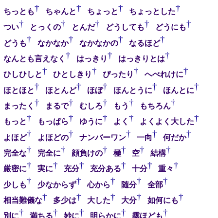
†
†
†
†
ちっとも
ちゃんと
ちょっと
ちょっとした
†
†
†
†
†
つい
とっくの
とんだ
どうしても
どうにも
†
†
†
†
どうも
なかなか
なかなかの
なるほど
†
†
†
なんとも言えなく
はっきり
はっきりとは
†
†
†
†
ひしひしと
ひとしきり
ぴったり
へべれけに
†
†
†
†
†
ほとほと
ほとんど
ほぼ
ほんとうに
ほんとに
†
†
†
†
†
まったく
まるで
むしろ
もう
もちろん
†
†
†
†
†
もっと
もっぱら
ゆうに
よく
よくよく大した
†
†
†
†
†
よほど
よほどの
ナンバーワン
一向
何だか
†
†
†
†
†
†
完全な
完全に
顔負けの
極
空
結構
†
†
†
†
†
†
厳密に
実に
充分
充分ある
十分
重々
†
†
†
†
†
少しも
少なからず
心から
随分
全部
†
†
†
†
†
相当難儀な
多少は
大した
大分
如何にも
†
†
†
†
†
別に
満ちる
妙に
明らかに
露ほども