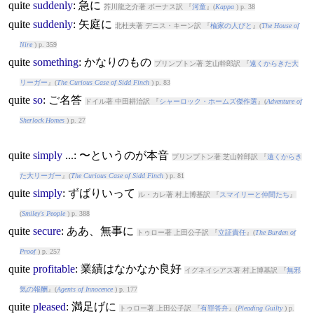
quite
suddenly
: 急に
芥川龍之介著 ボーナス訳 『
河童
』(
Kappa
) p. 38
quite
suddenly
: 矢庭に
北杜夫著 デニス・キーン訳 『
楡家の人びと
』(
The House of
Nire
) p. 359
quite
something
: かなりのもの
プリンプトン著 芝山幹郎訳 『
遠くからきた大
リーガー
』(
The Curious Case of Sidd Finch
) p. 83
quite
so
: ご名答
ドイル著 中田耕治訳 『
シャーロック・ホームズ傑作選
』(
Adventure of
Sherlock Homes
) p. 27
quite
simply
...: 〜というのが本音
プリンプトン著 芝山幹郎訳 『
遠くからき
た大リーガー
』(
The Curious Case of Sidd Finch
) p. 81
quite
simply
: ずばりいって
ル・カレ著 村上博基訳 『
スマイリーと仲間たち
』
(
Smiley's People
) p. 388
quite
secure
: ああ、無事に
トゥロー著 上田公子訳 『
立証責任
』(
The Burden of
Proof
) p. 257
quite
profitable
: 業績はなかなか良好
イグネイシアス著 村上博基訳 『
無邪
気の報酬
』(
Agents of Innocence
) p. 177
quite
pleased
: 満足げに
トゥロー著 上田公子訳 『
有罪答弁
』(
Pleading Guilty
) p.