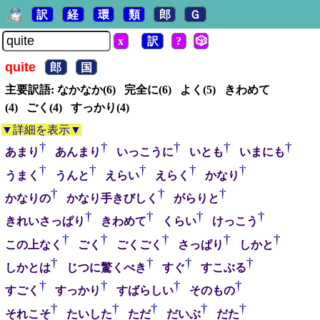
訳
経
環
類
郎
Ｇ
x
訳
?
🎲
quite
郎
国
主要訳語: なかなか(6) 完全に(6) よく(5) きわめて
(4) ごく(4) すっかり(4)
▼詳細を表示▼
†
†
†
†
†
あまり
あんまり
いっこうに
いとも
いまにも
†
†
†
†
†
うまく
うんと
えらい
えらく
かなり
†
†
†
かなりの
かなり手きびしく
がらりと
†
†
†
†
きれいさっぱり
きわめて
くらい
けっこう
†
†
†
†
†
この上なく
ごく
ごくごく
さっぱり
しかと
†
†
†
†
しかとは
じつに驚くべき
すぐ
すこぶる
†
†
†
†
すごく
すっかり
すばらしい
そのもの
†
†
†
†
†
それこそ
たいした
ただ
だいぶ
だた