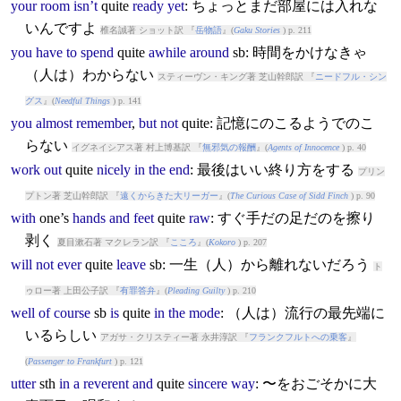
your
room
isn’t
quite
ready
yet
: ちょっとまだ部屋には入れな
いんですよ
椎名誠著 ショット訳 『
岳物語
』(
Gaku Stories
) p. 211
you
have
to
spend
quite
awhile
around
sb: 時間をかけなきゃ
（人は）わからない
スティーヴン・キング著 芝山幹郎訳 『
ニードフル・シン
グス
』(
Needful Things
) p. 141
you
almost
remember
,
but
not
quite
: 記憶にのこるようでのこ
らない
イグネイシアス著 村上博基訳 『
無邪気の報酬
』(
Agents of Innocence
) p. 40
work
out
quite
nicely
in
the
end
: 最後はいい終り方をする
プリン
プトン著 芝山幹郎訳 『
遠くからきた大リーガー
』(
The Curious Case of Sidd Finch
) p. 90
with
one’s
hands
and
feet
quite
raw
: すぐ手だの足だのを擦り
剥く
夏目漱石著 マクレラン訳 『
こころ
』(
Kokoro
) p. 207
will
not
ever
quite
leave
sb: 一生（人）から離れないだろう
ト
ゥロー著 上田公子訳 『
有罪答弁
』(
Pleading Guilty
) p. 210
well
of
course
sb
is
quite
in
the
mode
: （人は）流行の最先端に
いるらしい
アガサ・クリスティー著 永井淳訳 『
フランクフルトへの乗客
』
(
Passenger to Frankfurt
) p. 121
utter
sth
in
a
reverent
and
quite
sincere
way
: 〜をおごそかに大