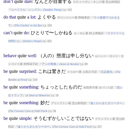
don’t
quite
dare
: なんとか自重する
スティーヴン・キング著 芝山幹郎訳
『
ニードフル・シングス
』(
Needful Things
) p. 161
do
that
quite
a
lot
: よくやる
サリンジャー著 野崎孝訳 『
ライ麦畑でつかまえ
て
』(
The Catcher in the Rye
) p. 201
can’t
quite
do
: ひとりで〜しかねる
ル・カレ著 村上博基訳 『
スマイリーと
仲間たち
』(
Smiley's People
) p. 452
behave
quite
well
: （人の）態度は申し分ない
ルーシー・モード・モ
ンゴメリ著 村岡花子訳 『
アンの青春
』(
Anne of Avonlea
) p. 89
be
quite
surprised
: これは驚きだ
トゥロー著 上田公子訳 『
立証責任
』(
The
Burden of Proof
) p. 324
be
quite
something
: ちょっとしたものだ
向田邦子著 カバット訳 『
思い
出トランプ
』(
A Deck of Memories
) p. 10
be
quite
something
: 妙だ
プリンプトン著 芝山幹郎訳 『
遠くからきた大リーガー
』
(
The Curious Case of Sidd Finch
) p. 38
be
quite
simple
: そうむずかしいことではない
プリンプトン著 芝山幹
郎訳 『
遠くからきた大リーガー
』(
The Curious Case of Sidd Finch
) p. 257