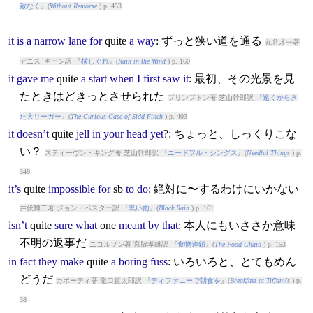
赦なく
』(
Without Remorse
) p. 453
it
is
a
narrow
lane
for
quite
a
way
: ずっと狭い道を通る
丸谷才一著
デニス･キーン訳 『
横しぐれ
』(
Rain in the Wind
) p. 160
it
gave
me
quite
a
start
when
I
first
saw
it
: 最初、その光景を見
たときはどきっとさせられた
プリンプトン著 芝山幹郎訳 『
遠くからき
た大リーガー
』(
The Curious Case of Sidd Finch
) p. 403
it
doesn’t
quite
jell
in
your
head
yet
?: ちょっと、しっくりこな
い？
スティーヴン・キング著 芝山幹郎訳 『
ニードフル・シングス
』(
Needful Things
) p.
349
it’s
quite
impossible
for
sb
to
do
: 絶対に〜するわけにいかない
井伏鱒二著 ジョン・ベスター訳 『
黒い雨
』(
Black Rain
) p. 161
isn’t
quite
sure
what
one
meant
by
that
: 本人にもいささか意味
不明の返事だ
ニコルソン著 宮脇孝雄訳 『
食物連鎖
』(
The Food Chain
) p. 153
in
fact
they
make
quite
a
boring
fuss
: いろいろと、とてもめん
どうだ
カポーティ著 龍口直太郎訳 『
ティファニーで朝食を
』(
Breakfast at Tiffany's
) p.
38