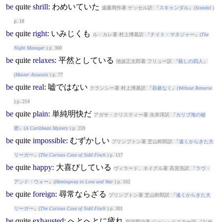
be
quite
shrill
: わめいていた
遠藤周作著 ゲッセル訳 『
スキャンダル
』(
Scandal
)
p. 18
be
quite
right
: いみじくも
ル・カレ著 村上博基訳 『
ナイト・マネジャー
』(
The
Night Manager
) p. 300
be
quite
relaxes
: 平然としている
池波正太郎著 フリュー訳 『
殺しの四人
』
(
Master Assassin
) p. 77
be
quite
real
: 嘘ではない
クランシー著 村上博基訳 『
容赦なく
』(
Without Remorse
) p. 214
be
quite
plain
: 単純明快だ
アガサ・クリスティー著 永井淳訳 『
カリブ海の秘
密
』(
A Caribbean Mystery
) p. 259
be
quite
impossible
: むずかしい
プリンプトン著 芝山幹郎訳 『
遠くからきた大
リーガー
』(
The Curious Case of Sidd Finch
) p. 117
be
quite
happy
: 大喜びしている
ヴィラード、ネイグル著 高見浩訳 『
ラヴ・
アンド・ウォー
』(
Hemingway in Love and War
) p. 162
be
quite
foreign
: 尋常ならざる
プリンプトン著 芝山幹郎訳 『
遠くからきた大
リーガー
』(
The Curious Case of Sidd Finch
) p. 301
be
quite
exhausted
: へとへとに疲れ
宮沢賢治著 ジョン・ベスター訳 『
なめ