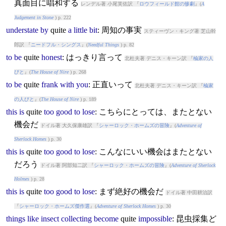
真面目に唱和する
レンデル著 小尾芙佐訳 『
ロウフィールド館の惨劇
』(
A
Judgement in Stone
) p. 222
understate
by
quite
a
little
bit
: 周知の事実
スティーヴン・キング著 芝山幹
郎訳 『
ニードフル・シングス
』(
Needful Things
) p. 82
to
be
quite
honest
: はっきり言って
北杜夫著 デニス・キーン訳 『
楡家の人
びと
』(
The House of Nire
) p. 268
to
be
quite
frank
with
you
: 正直いって
北杜夫著 デニス・キーン訳 『
楡家
の人びと
』(
The House of Nire
) p. 189
this
is
quite
too
good
to
lose
: こちらにとっては、またとない
機会だ
ドイル著 大久保康雄訳 『
シャーロック・ホームズの冒険
』(
Adventure of
Sherlock Homes
) p. 30
this
is
quite
too
good
to
lose
: こんなにいい機会はまたとない
だろう
ドイル著 阿部知二訳 『
シャーロック・ホームズの冒険
』(
Adventure of Sherlock
Holmes
) p. 28
this
is
quite
too
good
to
lose
: まず絶好の機会だ
ドイル著 中田耕治訳
『
シャーロック・ホームズ傑作選
』(
Adventure of Sherlock Homes
) p. 30
things
like
insect
collecting
become
quite
impossible
: 昆虫採集ど