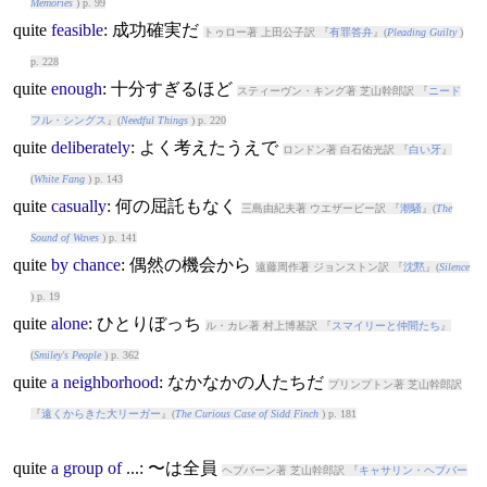
Memories
) p. 99
quite
feasible
: 成功確実だ
トゥロー著 上田公子訳 『
有罪答弁
』(
Pleading Guilty
)
p. 228
quite
enough
: 十分すぎるほど
スティーヴン・キング著 芝山幹郎訳 『
ニード
フル・シングス
』(
Needful Things
) p. 220
quite
deliberately
: よく考えたうえで
ロンドン著 白石佑光訳 『
白い牙
』
(
White Fang
) p. 143
quite
casually
: 何の屈託もなく
三島由紀夫著 ウエザービー訳 『
潮騒
』(
The
Sound of Waves
) p. 141
quite
by
chance
: 偶然の機会から
遠藤周作著 ジョンストン訳 『
沈黙
』(
Silence
) p. 19
quite
alone
: ひとりぼっち
ル・カレ著 村上博基訳 『
スマイリーと仲間たち
』
(
Smiley's People
) p. 362
quite
a
neighborhood
: なかなかの人たちだ
プリンプトン著 芝山幹郎訳
『
遠くからきた大リーガー
』(
The Curious Case of Sidd Finch
) p. 181
quite
a
group
of
...: 〜は全員
ヘプバーン著 芝山幹郎訳 『
キャサリン・ヘプバー