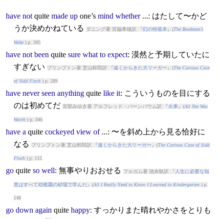
have
not
quite
made
up
one’s
mind
whether
...: はたして〜かど
うか決めかねている
ダニング著 宮脇孝雄訳 『
幻の特装本
』(
The Bookman's
Wake
) p. 395
have
not
been
quite
sure
what
to
expect
: 漠然と予期していたに
すぎない
プリンプトン著 芝山幹郎訳 『
遠くからきた大リーガー
』(
The Curious Case
of Sidd Finch
) p. 289
have
never
seen
anything
quite
like
it
: こういうものを目にする
のは初めてだ
宮部みゆき著 アルフレッド・バーンバウム訳 『
火車
』(
All She Was
Worth
) p. 346
have
a
quite
cockeyed
view
of
...: 〜を斜め上から見る恰好に
なる
プリンプトン著 芝山幹郎訳 『
遠くからきた大リーガー
』(
The Curious Case of Sidd
Finch
) p. 115
go
quite
so
well
: 無事やりおおせる
フルガム著 池央耿訳 『
人生に必要な知
恵はすべて幼稚園の砂場で学んだ
』(
All I Really Need to Know I Learned in Kindergarten
) p.
148
go
down
again
quite
happy
: すっかりまた晴れやかさをとりも