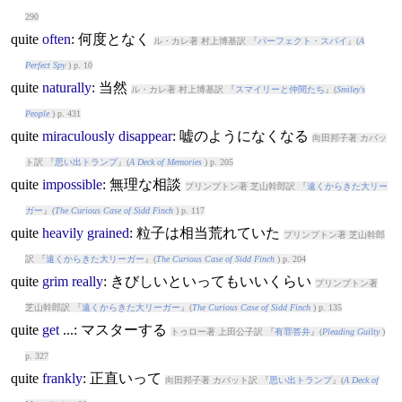
290
quite
often
: 何度となく
ル・カレ著 村上博基訳 『
パーフェクト・スパイ
』(
A
Perfect Spy
) p. 10
quite
naturally
: 当然
ル・カレ著 村上博基訳 『
スマイリーと仲間たち
』(
Smiley's
People
) p. 431
quite
miraculously
disappear
: 嘘のようになくなる
向田邦子著 カバッ
ト訳 『
思い出トランプ
』(
A Deck of Memories
) p. 205
quite
impossible
: 無理な相談
プリンプトン著 芝山幹郎訳 『
遠くからきた大リー
ガー
』(
The Curious Case of Sidd Finch
) p. 117
quite
heavily
grained
: 粒子は相当荒れていた
プリンプトン著 芝山幹郎
訳 『
遠くからきた大リーガー
』(
The Curious Case of Sidd Finch
) p. 204
quite
grim
really
: きびしいといってもいいくらい
プリンプトン著
芝山幹郎訳 『
遠くからきた大リーガー
』(
The Curious Case of Sidd Finch
) p. 135
quite
get
...: マスターする
トゥロー著 上田公子訳 『
有罪答弁
』(
Pleading Guilty
)
p. 327
quite
frankly
: 正直いって
向田邦子著 カバット訳 『
思い出トランプ
』(
A Deck of