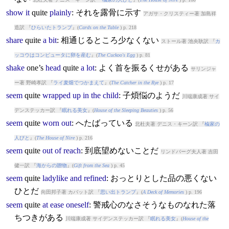
show
it
quite
plainly
: それを露骨に示す
アガサ・クリスティー著 加島祥
造訳 『
ひらいたトランプ
』(
Cards on the Table
) p. 218
share
quite
a
bit
: 相通じるところ少なくない
ストール著 池央耿訳 『
カ
ッコウはコンピュータに卵を産む
』(
The Cuckoo's Egg
) p. 81
shake
one’s
head
quite
a
lot
: よく首を振るくせがある
サリンジャ
ー著 野崎孝訳 『
ライ麦畑でつかまえて
』(
The Catcher in the Rye
) p. 17
seem
quite
wrapped
up
in
the
child
: 子煩悩のようだ
川端康成著 サイ
デンステッカー訳 『
眠れる美女
』(
House of the Sleeping Beauties
) p. 56
seem
quite
worn
out
: へたばっている
北杜夫著 デニス・キーン訳 『
楡家の
人びと
』(
The House of Nire
) p. 216
seem
quite
out
of
reach
: 到底望めないことだ
リンドバーグ夫人著 吉田
健一訳 『
海からの贈物
』(
Gift from the Sea
) p. 45
seem
quite
ladylike
and
refined
: おっとりとした品の悪くない
ひとだ
向田邦子著 カバット訳 『
思い出トランプ
』(
A Deck of Memories
) p. 196
seem
quite
at
ease
oneself
: 警戒心のなさそうなものなれた落
ちつきがある
川端康成著 サイデンステッカー訳 『
眠れる美女
』(
House of the