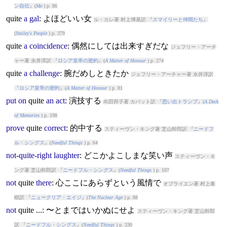
ン自伝
』(
Me
) p. 86
quite
a
gal
: よほどいい女
ル・カレ著 村上博基訳 『
スマイリーと仲間たち
』
(
Smiley's People
) p. 379
quite
a
coincidence
: 偶然にしては出来すぎだな
ジェフリー・アーチ
ャー著 永井淳訳 『
ロシア皇帝の密約
』(
A Matter of Honour
) p. 274
quite
a
challenge
: 腕だめしときたか
ジェフリー・アーチャー著 永井淳訳
『
ロシア皇帝の密約
』(
A Matter of Honour
) p. 81
put
on
quite
an
act
: 演技する
向田邦子著 カバット訳 『
思い出トランプ
』(
A Deck
of Memories
) p. 198
prove
quite
correct
: 的中する
スティーヴン・キング著 芝山幹郎訳 『
ニードフ
ル・シングス
』(
Needful Things
) p. 64
not-quite-right
laughter
: どこかよこしまな笑い声
スティーヴン・キ
ング著 芝山幹郎訳 『
ニードフル・シングス
』(
Needful Things
) p. 107
not
quite
there
: 心ここにあらずという風情で
オブライエン著 村上春
樹訳 『
ニュークリア・エイジ
』(
The Nuclear Age
) p. 88
not
quite
...: 〜とまではいかぬにせよ
スティーヴン・キング著 芝山幹郎
訳 『
ニードフル・シングス
』(
Needful Things
) p. 330