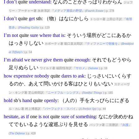
I
don’t
quite
understand
: なんのことかさっぱりわからん
ジェフ
リー・アーチャー著 永井淳訳 『
メディア買収の野望
』(
Fourth Estate
) p. 278
I
don’t
quite
get
sth: （物）はなにかしら
トゥロー著 上田公子訳 『
有罪
答弁
』(
Pleading Guilty
) p. 129
I’m
not
quite
sure
where
that
is
: そういう場所がどこにあるか
はっきりしない
カポーティ著 龍口直太郎訳 『
ティファニーで朝食を
』(
Breakfast
at Tiffany's
) p. 54
I’m
afraid
we
never
give
them
quite
enough
: それでもどうやら
足りぬらしい
ワイルド著 福田恆存訳 『
サロメ
』(
Salome
) p. 18
how
expensive
nobody
quite
dares
to
ask
: じっさいにいくらす
るのか、あえて問いかける客はひとりもいない
スティーヴ
ン・キング著 芝山幹郎訳 『
ニードフル・シングス
』(
Needful Things
) p. 185
hold
sb’s
hand
quite
openly
: （人の）手を大っぴらににぎる
ル・カレ著 村上博基訳 『
パーフェクト・スパイ
』(
A Perfect Spy
) p. 44
hesitate
,
as
if
one
is
not
quite
sure
of
something
: なにか決めかね
てでもいるような逡巡ぶりを見せる
バッファ著 二宮磬訳 『
弁護
』
(
The Defense
) p. 428