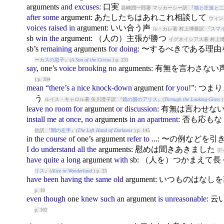
argument
s
and
excuses
: 口実
谷崎潤一郎著 マッカーシー訳 『
猫と庄造と二
after
some
argument
: あたしたちはあれこれ相談して
ウィン
voices
raised
in
argument
: いい合う声
ル・カレ著 村上博基訳 『
スマ
sb
win
the
argument
: （人の）主張が勝つ
イグネイシアス著 村上博
sb’s
remaining
argument
s
for
doing
: 〜するべきである理
ーカスの息子
』(
A Son of the Circus
) p. 231
say
, one’s
voice
brooking
no
argument
s: 有無を言わさな
) p. 394
mean
“there’s
a
nice
knock-down
argument
for
you!”
: つ
う
ルイス・キャロル著 矢川澄子訳 『
鏡の国のアリス
』(
Through the Looking-Glass
)
leave
no
room
for
argument
or
discussion
: 有無は言わせな
install
me
at
once
,
no
argument
s
in
an
apartment
: 否も応も
佐訳 『
闇の左手
』(
The Left Hand of Darkness
) p. 145
in
the
course
of
one’s
argument
refer
to
...: 〜の例などを
I
do
understand
all
the
argument
s: 慰めは聞きあきました
デ
have
quite
a
long
argument
with
sb: （人を）つかまえて
リス
』(
Alice in Wonderland
) p. 25
have
been
having
the
same
old
argument
: いつものはなし
p. 10
even
though
one
knew
such
an
argument
is
unreasonable
: 
p. 102