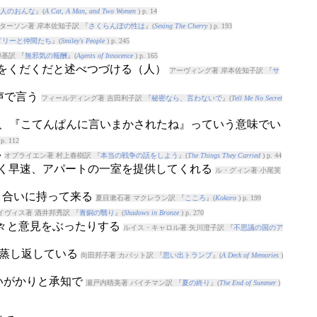
人のおんな
』(
A Cat, A Man, and Two Women
) p. 14
ターソン著 岸本佐知子訳 『
さくらんぼの性は
』(
Sexing The Cherry
) p. 193
イリーと仲間たち
』(
Smiley's People
) p. 245
基訳 『
無邪気の報酬
』(
Agents of Innocence
) p. 165
由をくだくだと述べつづける（人）
アーヴィング著 岸本佐知子訳 『
サ
い声で言う
フィールディング著 吉田利子訳 『
秘密なら、言わないで
』(
Tell Me No Secret
まり、『こてんぱんに言いまかされたね』っていう意味でい
 p. 112
い
オブライエン著 村上春樹訳 『
本当の戦争の話をしよう
』(
The Things They Carried
) p. 44
なく早速、アパートの一室を提供してくれる
ル・グィン著 小尾芙
引き合いに持って来る
夏目漱石著 マクレラン訳 『
こころ
』(
Kokoro
) p. 199
イヴィス著 酒井邦秀訳 『
青銅の翳り
』(
Shadows in Bronze
) p. 270
長々と意見をぶったりする
ルイス・キャロル著 矢川澄子訳 『
不思議の国のア
を蒸し返している
向田邦子著 カバット訳 『
思い出トランプ
』(
A Deck of Memories
)
云いがかりと承知で
瀬戸内晴美著 バイチマン訳 『
夏の終り
』(
The End of Summer
)