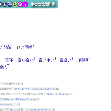
連
玉
聖
Q
🎲
?
翻訳訳語辞典
†
†
た議論
ひと悶着
†
†
†
†
†
†
喧嘩
言い合い
言い争い
言逆い
口喧嘩
†
論法
』(
The River Ki
) p. 14
加島祥造訳 『
ナイルに死す
』(
Death on the Nile
) p. 349
 アルフレッド・バーンバウム訳 『
火車
』(
All She Was Worth
) p. 31
ぐる冒険
』(
A Wild Sheep Chase
) p. 22
ley's People
) p. 108
訳 『
羊をめぐる冒険
』(
A Wild Sheep Chase
) p. 188