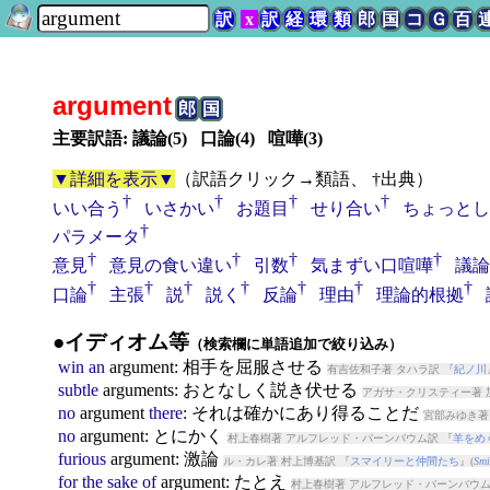
訳
x
訳
経
環
類
郎
国
コ
Ｇ
百
argument
郎
国
主要訳語: 議論(5) 口論(4) 喧嘩(3)
▼詳細を表示▼
（
訳語クリック→類語、 †出典
）
†
†
†
†
いい合う
いさかい
お題目
せり合い
ちょっとし
†
パラメータ
†
†
†
†
意見
意見の食い違い
引数
気まずい口喧嘩
議論
†
†
†
†
†
†
†
口論
主張
説
説く
反論
理由
理論的根拠
●イディオム等
（検索欄に単語追加で絞り込み）
win
an
argument
: 相手を屈服させる
有吉佐和子著 タハラ訳 『
紀ノ川
subtle
argument
s: おとなしく説き伏せる
アガサ・クリスティー著 
no
argument
there
: それは確かにあり得ることだ
宮部みゆき著
no
argument
: とにかく
村上春樹著 アルフレッド・バーンバウム訳 『
羊をめ
furious
argument
: 激論
ル・カレ著 村上博基訳 『
スマイリーと仲間たち
』(
Smi
for
the
sake
of
argument
: たとえ
村上春樹著 アルフレッド・バーンバウム