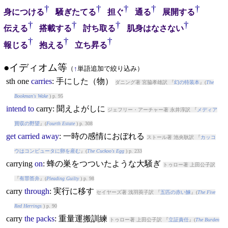
†
†
†
†
†
身につける
騒ぎたてる
担ぐ
通る
展開する
†
†
†
†
伝える
搭載する
討ち取る
肌身はなさない
†
†
†
報じる
抱える
立ち昇る
●イディオム等
（
↑
単語追加で絞り込み）
sth one
carries
: 手にした（物）
ダニング著 宮脇孝雄訳 『
幻の特装本
』(
The
Bookman's Wake
) p. 95
intend
to
carry
: 聞えよがしに
ジェフリー・アーチャー著 永井淳訳 『
メディア
買収の野望
』(
Fourth Estate
) p. 308
get
carried
away
: 一時の感情におぼれる
ストール著 池央耿訳 『
カッコ
ウはコンピュータに卵を産む
』(
The Cuckoo's Egg
) p. 233
carry
ing
on
: 蜂の巣をつついたような大騒ぎ
トゥロー著 上田公子訳
『
有罪答弁
』(
Pleading Guilty
) p. 98
carry
through
: 実行に移す
セイヤーズ著 浅羽莢子訳 『
五匹の赤い鰊
』(
The Five
Red Herrings
) p. 90
carry
the
packs
: 重量運搬訓練
トゥロー著 上田公子訳 『
立証責任
』(
The Burden