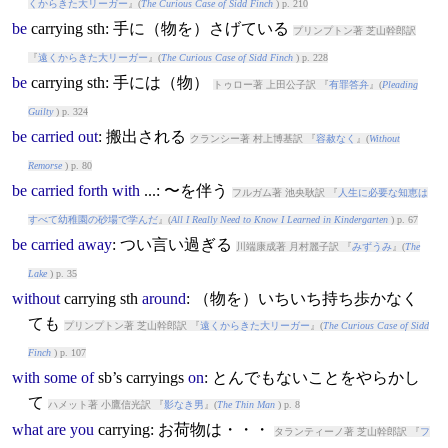
くからきた大リーガー
』(
The Curious Case of Sidd Finch
) p. 210
be
carry
ing sth: 手に（物を）さげている
プリンプトン著 芝山幹郎訳
『
遠くからきた大リーガー
』(
The Curious Case of Sidd Finch
) p. 228
be
carry
ing sth: 手には（物）
トゥロー著 上田公子訳 『
有罪答弁
』(
Pleading
Guilty
) p. 324
be
carried
out
: 搬出される
クランシー著 村上博基訳 『
容赦なく
』(
Without
Remorse
) p. 80
be
carried
forth
with
...: 〜を伴う
フルガム著 池央耿訳 『
人生に必要な知恵は
すべて幼稚園の砂場で学んだ
』(
All I Really Need to Know I Learned in Kindergarten
) p. 67
be
carried
away
: つい言い過ぎる
川端康成著 月村麗子訳 『
みずうみ
』(
The
Lake
) p. 35
without
carry
ing sth
around
: （物を）いちいち持ち歩かなく
ても
プリンプトン著 芝山幹郎訳 『
遠くからきた大リーガー
』(
The Curious Case of Sidd
Finch
) p. 107
with
some
of
sb’s
carry
ings
on
: とんでもないことをやらかし
て
ハメット著 小鷹信光訳 『
影なき男
』(
The Thin Man
) p. 8
what
are
you
carry
ing: お荷物は・・・
タランティーノ著 芝山幹郎訳 『
フ