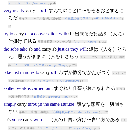
ォー・ルームス
』(
Four Rooms
) p. 47
very
nearly
carry
...
off
: すんでのことに〜をそぎおとすとこ
ろだ
ルイス・キャロル著 矢川澄子訳 『
不思議の国のアリス
』(
Alice in Wonderland
) p.
82
try
to
carry
on
a
conversation
with
sb: 出来るだけ話を（人に）
仕掛けて見る
夏目漱石著 マクレラン訳 『
こころ
』(
Kokoro
) p. 205
the
sobs
take
sb
and
carry
sb
just
as
they
will
: 涙は（人を）とら
え、思うがままに（人を）さらう
スティーヴン・キング著 芝山幹郎
訳 『
ニードフル・シングス
』(
Needful Things
) p. 216
take
just
minutes
to
carry
off
: わずか数分でかたがつく
ウッドワー
ド著 染田屋・石山訳 『
司令官たち
』(
The Commanders
) p. 81
skilled
work
is
carried
out
: すぐれた仕事がおこなわれる
トゥロ
ー著 上田公子訳 『
有罪答弁
』(
Pleading Guilty
) p. 229
simply
carry
through
the
same
attitude
: 頑なな態度を一切崩さ
ない
ギルモア著 村上春樹訳 『
心臓を貫かれて
』(
Shot in the Heart
) p. 221
sb’s
voice
carry
with
...: （人の）言い方は〜言い方である
サリ
ンジャー著 野崎孝訳 『
フラニーとゾーイー
』(
Franny and Zooey
) p. 12