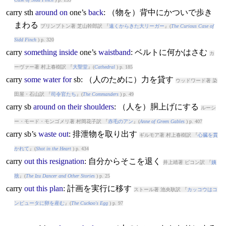
carry
sth
around
on
one’s
back
: （物を）背中にかついで歩き
まわる
プリンプトン著 芝山幹郎訳 『
遠くからきた大リーガー
』(
The Curious Case of
Sidd Finch
) p. 320
carry
something
inside
one’s
waistband
: ベルトに何かはさむ
カ
ーヴァー著 村上春樹訳 『
大聖堂
』(
Cathedral
) p. 185
carry
some
water
for
sb: （人のために）力を貸す
ウッドワード著 染
田屋・石山訳 『
司令官たち
』(
The Commanders
) p. 49
carry
sb
around
on
their
shoulders
: （人を）胴上げにする
ルーシ
ー・モード・モンゴメリ著 村岡花子訳 『
赤毛のアン
』(
Anne of Green Gables
) p. 407
carry
sb’s
waste
out
: 排泄物を取り出す
ギルモア著 村上春樹訳 『
心臓を貫
かれて
』(
Shot in the Heart
) p. 434
carry
out
this
resignation
: 自分からそこを退く
井上靖著 ピコン訳 『
姨
捨
』(
The Izu Dancer and Other Stories
) p. 25
carry
out
this
plan
: 計画を実行に移す
ストール著 池央耿訳 『
カッコウはコ
ンピュータに卵を産む
』(
The Cuckoo's Egg
) p. 97