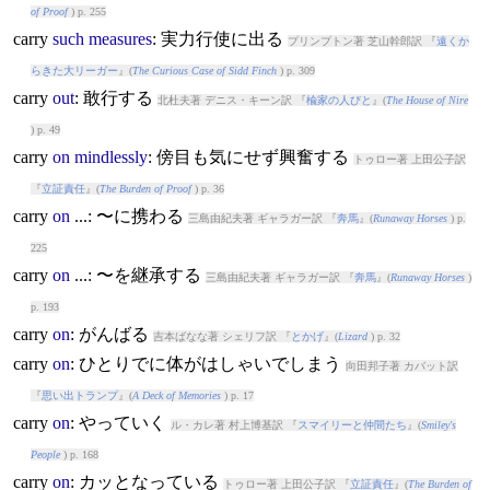
of Proof
) p. 255
carry
such
measures
: 実力行使に出る
プリンプトン著 芝山幹郎訳 『
遠くか
らきた大リーガー
』(
The Curious Case of Sidd Finch
) p. 309
carry
out
: 敢行する
北杜夫著 デニス・キーン訳 『
楡家の人びと
』(
The House of Nire
) p. 49
carry
on
mindlessly
: 傍目も気にせず興奮する
トゥロー著 上田公子訳
『
立証責任
』(
The Burden of Proof
) p. 36
carry
on
...: 〜に携わる
三島由紀夫著 ギャラガー訳 『
奔馬
』(
Runaway Horses
) p.
225
carry
on
...: 〜を継承する
三島由紀夫著 ギャラガー訳 『
奔馬
』(
Runaway Horses
)
p. 193
carry
on
: がんばる
吉本ばなな著 シェリフ訳 『
とかげ
』(
Lizard
) p. 32
carry
on
: ひとりでに体がはしゃいでしまう
向田邦子著 カバット訳
『
思い出トランプ
』(
A Deck of Memories
) p. 17
carry
on
: やっていく
ル・カレ著 村上博基訳 『
スマイリーと仲間たち
』(
Smiley's
People
) p. 168
carry
on
: カッとなっている
トゥロー著 上田公子訳 『
立証責任
』(
The Burden of