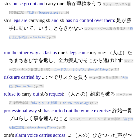
sb’s
pulse
go
dot
and
carry
one: 胸が早鐘をうつ
スティーブンスン著
阿部知二訳 『
宝島
』(
Treasure Island
) p. 136
sb’s
legs
are
carry
ing sb
and
sb
has
no
control
over
them
: 足が勝
手に動いて、いうことをきかない
ロアルド・ダール著 永井淳訳 『
飛
行士たちの話
』(
Over to You
) p. 70
run
the
other
way
as
fast
as
one’s
legs
can
carry
one: （人は）た
ちまちきびすを返し、全力疾走でそこから逃げ出す
スティ
ーヴン・キング著 芝山幹郎訳 『
ニードフル・シングス
』(
Needful Things
) p. 315
risks
are
carried
by
...: 〜でリスクを負う
サロー著 土屋尚彦訳 『
大接
戦
』(
Head to Head
) p. 216
refuse
to
carry
out
sb’s
request
: （人との）約束を破る
オースター
著 柴田元幸訳 『
鍵のかかった部屋
』(
The New York Trilogy
) p. 22
professional
way
sb
has
carried
out
the
whole
exercise
: 終始一貫
プロらしく事を運んだこと
ジェフリー・アーチャー著 永井淳訳 『
盗まれ
た独立宣言
』(
Honor Among Thieves
) p. 33
one’s
alarm
voice
carries
across
...: （人の）ひきつった声が〜