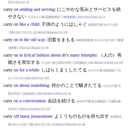
Two Cities
) p. 13
carry
on
smiling
and
serving
: にこやかな笑みとサービスを絶
やさない
ニコルソン著 宮脇孝雄訳 『
食物連鎖
』(
The Food Chain
) p. 8
carry
on
like
a
child
: 子供のようにはしゃぐ
向田邦子著 カバット訳
『
思い出トランプ
』(
A Deck of Memories
) p. 131
carry
on
in
the
old
way
: 旧套をまもる
司馬遼太郎著 カーペンター訳 『
最後
の将軍
』(
The Last Shogun
) p. 96
carry
on
in
lyrical
fashion
about
sb’s
many
triumphs
: （人の）有
能さを宣伝する
トゥロー著 上田公子訳 『
立証責任
』(
The Burden of Proof
) p. 227
carry
on
for
a
while
: しばらくまくしたてる
レナード著 高見浩訳 『
ラ
ム・パンチ
』(
Rum Punch
) p. 324
carry
on
about
something
: 何かのことで騒ぎたてる
トゥロー著 上
田公子訳 『
立証責任
』(
The Burden of Proof
) p. 22
carry
on
a
conversation
: 会話を続ける
ギルモア著 村上春樹訳 『
心臓を貫
かれて
』(
Shot in the Heart
) p. 337
carry
off
many
possessions
: よくうちのものを持ち出す
向田邦子
著 カバット訳 『
思い出トランプ
』(
A Deck of Memories
) p. 88