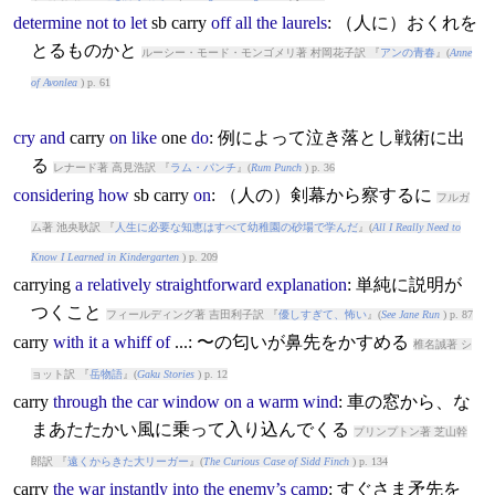
determine
not
to
let
sb
carry
off
all
the
laurels
: （人に）おくれを
とるものかと
ルーシー・モード・モンゴメリ著 村岡花子訳 『
アンの青春
』(
Anne
of Avonlea
) p. 61
cry
and
carry
on
like
one
do
: 例によって泣き落とし戦術に出
る
レナード著 高見浩訳 『
ラム・パンチ
』(
Rum Punch
) p. 36
considering
how
sb
carry
on
: （人の）剣幕から察するに
フルガ
ム著 池央耿訳 『
人生に必要な知恵はすべて幼稚園の砂場で学んだ
』(
All I Really Need to
Know I Learned in Kindergarten
) p. 209
carry
ing
a
relatively
straightforward
explanation
: 単純に説明が
つくこと
フィールディング著 吉田利子訳 『
優しすぎて、怖い
』(
See Jane Run
) p. 87
carry
with
it
a
whiff
of
...: 〜の匂いが鼻先をかすめる
椎名誠著 シ
ョット訳 『
岳物語
』(
Gaku Stories
) p. 12
carry
through
the
car
window
on
a
warm
wind
: 車の窓から、な
まあたたかい風に乗って入り込んでくる
プリンプトン著 芝山幹
郎訳 『
遠くからきた大リーガー
』(
The Curious Case of Sidd Finch
) p. 134
carry
the
war
instantly
into
the
enemy’s
camp
: すぐさま矛先を