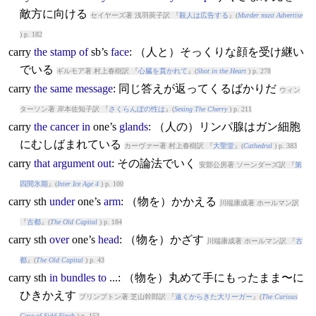
敵方に向ける
セイヤーズ著 浅羽莢子訳 『
殺人は広告する
』(
Murder must Advertise
) p. 182
carry
the
stamp
of
sb’s
face
: （人と）そっくりな顔を受け継い
でいる
ギルモア著 村上春樹訳 『
心臓を貫かれて
』(
Shot in the Heart
) p. 278
carry
the
same
message
: 同じ答えが返ってくるばかりだ
ウィン
ターソン著 岸本佐知子訳 『
さくらんぼの性は
』(
Sexing The Cherry
) p. 211
carry
the
cancer
in
one’s
glands
: （人の）リンパ腺はガン細胞
にむしばまれている
カーヴァー著 村上春樹訳 『
大聖堂
』(
Cathedral
) p. 383
carry
that
argument
out
: その論法でいく
安部公房著 ソーンダーズ訳 『
第
四間氷期
』(
Inter Ice Age 4
) p. 100
carry
sth
under
one’s
arm
: （物を）かかえる
川端康成著 ホールマン訳
『
古都
』(
The Old Capital
) p. 184
carry
sth
over
one’s
head
: （物を）かざす
川端康成著 ホールマン訳 『
古
都
』(
The Old Capital
) p. 43
carry
sth
in
bundles
to
...: （物を）丸めて手にもったまま〜に
ひきかえす
プリンプトン著 芝山幹郎訳 『
遠くからきた大リーガー
』(
The Curious
Case of Sidd Finch
) p. 153