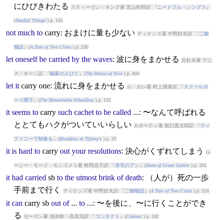
にひびきわたる
スティーヴン・キング著 芝山幹郎訳 『
ニードフル・シングス
』
(
Needful Things
) p. 156
not
much
to
carry
: おまけに量も少ない
ディケンズ著 中野好夫訳 『
二都
物語
』(
A Tale of Two Cities
) p. 230
let
oneself
be
carried
by
the
waves
: 波に身をまかせる
北杜夫著 デニ
ス・キーン訳 『
楡家の人びと
』(
The House of Nire
) p. 404
let
it
carry
one: 流れに身をまかせる
ル・カレ著 村上博基訳 『
スクールボ
ーイ閣下
』(
The Honourable Schoolboy
) p. 132
it
seems
to
carry
such
cachet
to
be
called
...: 〜なんて呼ばれる
ととてもハクがついていいらしい
カポーティ著 龍口直太郎訳 『
ティ
ファニーで朝食を
』(
Breakfast at Tiffany's
) p. 33
it
is
hard
to
carry
out
your
resolutions
: 決心がくずれてしまう
ル
ーシー・モード・モンゴメリ著 村岡花子訳 『
赤毛のアン
』(
Anne of Green Gables
) p. 291
it
had
carried
sb
to
the
utmost
brink
of
death
: （人が）死の一歩
手前まで行く
ディケンズ著 中野好夫訳 『
二都物語
』(
A Tale of Two Cities
) p. 216
it
can
carry
sb
out
of
...
to
...: 〜を後に、〜に行くことができ
る
セーガン著 池央耿・高見浩訳 『
コンタクト
』(
Contact
) p. 181