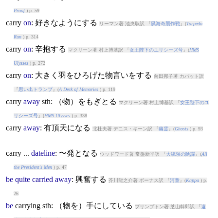
Proof
) p. 59
carry
on
: 好きなようにする
リーマン著 池央耿訳 『
黒海奇襲作戦
』(
Torpedo
Run
) p. 314
carry
on
: 辛抱する
マクリーン著 村上博基訳 『
女王陛下のユリシーズ号
』(
HMS
Ulysses
) p. 272
carry
on
: 大きく羽をひろげた物言いをする
向田邦子著 カバット訳
『
思い出トランプ
』(
A Deck of Memories
) p. 119
carry
away
sth: （物）をもぎとる
マクリーン著 村上博基訳 『
女王陛下のユ
リシーズ号
』(
HMS Ulysses
) p. 338
carry
away
: 有頂天になる
北杜夫著 デニス・キーン訳 『
幽霊
』(
Ghosts
) p. 93
carry
...
dateline
: 〜発となる
ウッドワード著 常盤新平訳 『
大統領の陰謀
』(
All
the President's Men
) p. 47
be
quite
carried
away
: 興奮する
芥川龍之介著 ボーナス訳 『
河童
』(
Kappa
) p.
26
be
carry
ing sth: （物を）手にしている
プリンプトン著 芝山幹郎訳 『
遠