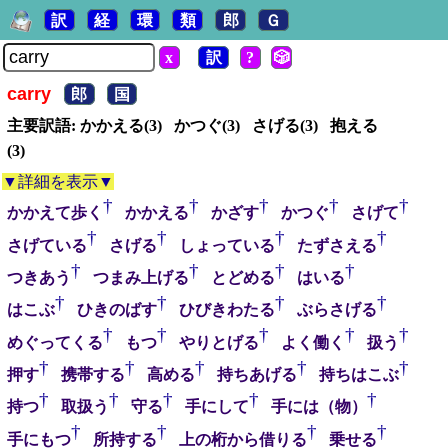
訳
経
環
類
郎
Ｇ
x
訳
?
🎲
carry
郎
国
主要訳語: かかえる(3) かつぐ(3) さげる(3) 抱える
(3)
▼詳細を表示▼
†
†
†
†
†
かかえて歩く
かかえる
かざす
かつぐ
さげて
†
†
†
†
さげている
さげる
しょっている
たずさえる
†
†
†
†
つきあう
つまみ上げる
とどめる
はいる
†
†
†
†
はこぶ
ひきのばす
ひびきわたる
ぶらさげる
†
†
†
†
†
めぐってくる
もつ
やりとげる
よく働く
扱う
†
†
†
†
†
押す
携帯する
高める
持ちあげる
持ちはこぶ
†
†
†
†
†
持つ
取扱う
守る
手にして
手には（物）
†
†
†
†
手にもつ
所持する
上の桁から借りる
乗せる