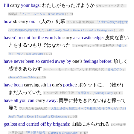
I’ll
carry
your
bags
: わたしがもったげようか
タランティーノ著 芝山
幹郎訳 『
フォー・ルームス
』(
Four Rooms
) p. 94
how
sb
carry
on
: （人の）剣幕
フルガム著 池央耿訳 『
人生に必要な知恵はす
べて幼稚園の砂場で学んだ
』(
All I Really Need to Know I Learned in Kindergarten
) p. 209
haven’t
meant
for
the
words
to
carry
a
sarcastic
edge
: 皮肉な言い
方をするつもりではなかった
フィールディング著 吉田利子訳 『
優しす
ぎて、怖い
』(
See Jane Run
) p. 78
have
never
been
so
carried
away
by
one’s
feelings
before
: 珍しく
感情をあらわす
ルーシー・モード・モンゴメリ著 村岡花子訳 『
赤毛のアン
』
(
Anne of Green Gables
) p. 354
have
been
carry
ing sth
in
one’s
pocket
: ポケットに、（物が）
まだ入っていた
トゥロー著 上田公子訳 『
有罪答弁
』(
Pleading Guilty
) p. 119
have
all
you
can
carry
away
: 両手に持ちきれないほど採って
帰る
フルガム著 池央耿訳 『
人生に必要な知恵はすべて幼稚園の砂場で学んだ
』(
All I
Really Need to Know I Learned in Kindergarten
) p. 108
get
lost
and
carried
off
by
brigands
: 山賊にさらわれる
レンデル著
小尾芙佐訳 『
死を誘う暗号
』(
Talking to Strange Men
) p. 407