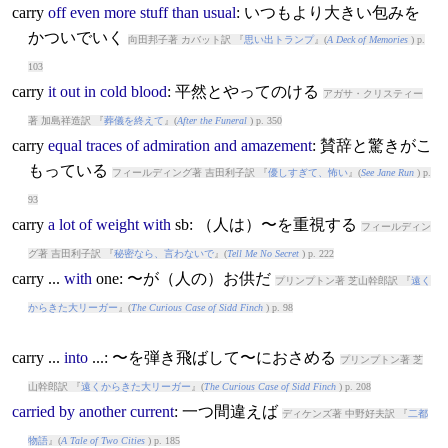
carry
off
even
more
stuff
than
usual
: いつもより大きい包みを
かついでいく
向田邦子著 カバット訳 『
思い出トランプ
』(
A Deck of Memories
) p.
103
carry
it
out
in
cold
blood
: 平然とやってのける
アガサ・クリスティー
著 加島祥造訳 『
葬儀を終えて
』(
After the Funeral
) p. 350
carry
equal
traces
of
admiration
and
amazement
: 賛辞と驚きがこ
もっている
フィールディング著 吉田利子訳 『
優しすぎて、怖い
』(
See Jane Run
) p.
93
carry
a
lot
of
weight
with
sb: （人は）〜を重視する
フィールディン
グ著 吉田利子訳 『
秘密なら、言わないで
』(
Tell Me No Secret
) p. 222
carry
...
with
one: 〜が（人の）お供だ
プリンプトン著 芝山幹郎訳 『
遠く
からきた大リーガー
』(
The Curious Case of Sidd Finch
) p. 98
carry
...
into
...: 〜を弾き飛ばして〜におさめる
プリンプトン著 芝
山幹郎訳 『
遠くからきた大リーガー
』(
The Curious Case of Sidd Finch
) p. 208
carried
by
another
current
: 一つ間違えば
ディケンズ著 中野好夫訳 『
二都
物語
』(
A Tale of Two Cities
) p. 185