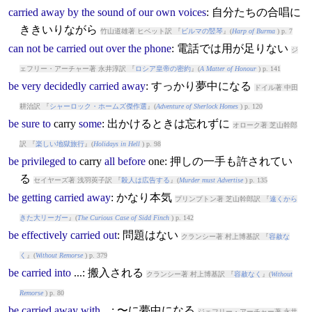
carried
away
by
the
sound
of
our
own
voices
: 自分たちの合唱に
ききいりながら
竹山道雄著 ヒベット訳 『
ビルマの竪琴
』(
Harp of Burma
) p. 7
can
not
be
carried
out
over
the
phone
: 電話では用が足りない
ジ
ェフリー・アーチャー著 永井淳訳 『
ロシア皇帝の密約
』(
A Matter of Honour
) p. 141
be
very
decidedly
carried
away
: すっかり夢中になる
ドイル著 中田
耕治訳 『
シャーロック・ホームズ傑作選
』(
Adventure of Sherlock Homes
) p. 120
be
sure
to
carry
some
: 出かけるときは忘れずに
オローク著 芝山幹郎
訳 『
楽しい地獄旅行
』(
Holidays in Hell
) p. 98
be
privileged
to
carry
all
before
one: 押しの一手も許されてい
る
セイヤーズ著 浅羽莢子訳 『
殺人は広告する
』(
Murder must Advertise
) p. 135
be
getting
carried
away
: かなり本気
プリンプトン著 芝山幹郎訳 『
遠くから
きた大リーガー
』(
The Curious Case of Sidd Finch
) p. 142
be
effectively
carried
out
: 問題はない
クランシー著 村上博基訳 『
容赦な
く
』(
Without Remorse
) p. 379
be
carried
into
...: 搬入される
クランシー著 村上博基訳 『
容赦なく
』(
Without
Remorse
) p. 80
be
carried
away
with
...: 〜に夢中になる
ジェフリー・アーチャー著 永井