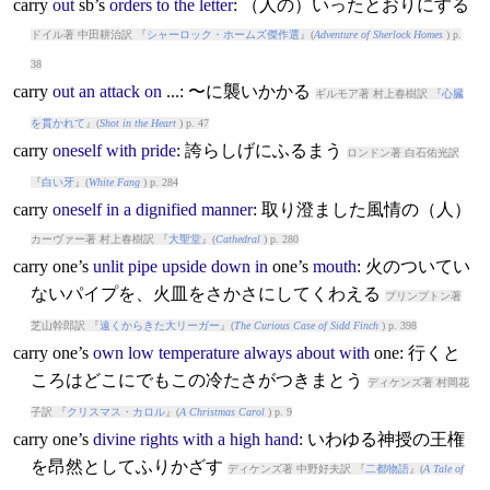
carry
out
sb’s
orders
to
the
letter
: （人の）いったとおりにする
ドイル著 中田耕治訳 『
シャーロック・ホームズ傑作選
』(
Adventure of Sherlock Homes
) p.
38
carry
out
an
attack
on
...: 〜に襲いかかる
ギルモア著 村上春樹訳 『
心臓
を貫かれて
』(
Shot in the Heart
) p. 47
carry
oneself
with
pride
: 誇らしげにふるまう
ロンドン著 白石佑光訳
『
白い牙
』(
White Fang
) p. 284
carry
oneself
in
a
dignified
manner
: 取り澄ました風情の（人）
カーヴァー著 村上春樹訳 『
大聖堂
』(
Cathedral
) p. 280
carry
one’s
unlit
pipe
upside
down
in
one’s
mouth
: 火のついてい
ないパイプを、火皿をさかさにしてくわえる
プリンプトン著
芝山幹郎訳 『
遠くからきた大リーガー
』(
The Curious Case of Sidd Finch
) p. 398
carry
one’s
own
low
temperature
always
about
with
one: 行くと
ころはどこにでもこの冷たさがつきまとう
ディケンズ著 村岡花
子訳 『
クリスマス・カロル
』(
A Christmas Carol
) p. 9
carry
one’s
divine
rights
with
a
high
hand
: いわゆる神授の王権
を昂然としてふりかざす
ディケンズ著 中野好夫訳 『
二都物語
』(
A Tale of