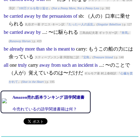
淳訳 『
100万ドルを取り返せ
』(
Not a Penny More, Not a Penny Less
) p. 302
be
carried
away
by
the
persuasions
of
sb: （人の）口車に乗せ
られる
丸谷才一著 デニス･キーン訳 『
たった一人の反乱
』(
Singular Rebellion
) p. 127
be
carried
away
by
...: 〜に駆られる
三島由紀夫著 ギャラガー訳 『
奔馬
』
(
Runaway Horses
) p. 419
be
already
more
than
she
is
meant
to
carry
: もうこの船の力には
余っている
スティーブンスン著 阿部知二訳 『
宝島
』(
Treasure Island
) p. 140
all
one
truly
carry
away
from
such
an
incident
is
...: 〜のことで
（人が）覚えているのは〜だけだ
ギルモア著 村上春樹訳 『
心臓を貫
かれて
』(
Shot in the Heart
) p. 195
Amazon売れ筋本ランキング 語学関連書
今売れているの語学関連書籍は何？