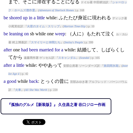
まで、そこに滞在することになる
ドイル著 中田耕治訳 『
シャーロッ
ク・ホームズ傑作選
』(
Adventure of Sherlock Homes
) p. 168
be
shored
up
in
a
little
while
: ふたたび身近に現われる
ディック著
小尾芙佐訳 『
火星のタイム・スリップ
』(
Martian Time-Slip
) p. 10
be
leaning
on
sb
while
one
weep
: （人に）もたれて泣く
ル・カレ
著 村上博基訳 『
スマイリーと仲間たち
』(
Smiley's People
) p. 399
after
one
had
been
married
for
a
while
: 結婚して、しばらくし
てから
遠藤周作著 ゲッセル訳 『
スキャンダル
』(
Scandal
) p. 105
after
a
little
while
: ややあって
安部公房著 ソーンダーズ訳 『
第四間氷期
』(
Inter
Ice Age 4
) p. 42
a
good
while
back
: とっくの昔に
宮部みゆき著 アルフレッド・バーンバウム
訳 『
火車
』(
All She Was Worth
) p. 220
『孤独のグルメ【新装版】』 久住昌之著 谷口ジロー作画