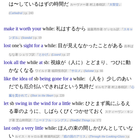
は〜しているはずの時間だ
カーヴァー著 村上春樹訳 『
大聖堂
』
(
Cathedral
) p. 243
make
it
worth
your
while
: 礼はするから
遠藤周作著 ゲッセル訳 『
スキャ
ンダル
』(
Scandal
) p. 19
lost
one’s
sight
for
a
while
: 目が見えなかったことがある
吉本ば
なな著 シェリフ訳 『
とかげ
』(
Lizard
) p. 27
look
all
the
while
at
sb: 視線が（人に）とどまり、つひに動
かなくなる
ワイルド著 福田恆存訳 『
サロメ
』(
Salome
) p. 66
like
the
idea
of
sb
being
gone
for
a
while
: （人を）少しのあい
だでも厄介払いできればという気持だ
ギルモア著 村上春樹訳 『
心
臓を貫かれて
』(
Shot in the Heart
) p. 220
let
sb
swing
in
the
wind
for
a
little
while
: ひとまず風にふるえ
る葦のように、しばらくびくつかせておく
スティーヴン・キン
グ著 芝山幹郎訳 『
ニードフル・シングス
』(
Needful Things
) p. 172
last
only
a
very
little
while
: ほんの束の間しかぴんとしていな
い
ルイス・キャロル著 柳瀬尚紀訳 『
鏡の国のアリス
』(
Through the Looking-Glass
) p.