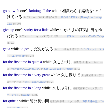
go
on
with
one’s
knitting
all
the
while
: 相変わらず編物をつづ
けている
ルイス・キャロル著 柳瀬尚紀訳 『
鏡の国のアリス
』(
Through the Looking-
Glass
) p. 108
give
up
one’s
sanity
for
a
little
while
: つかのまの狂気に身をゆ
だねる
スティーヴン・キング著 芝山幹郎訳 『
ニードフル・シングス
』(
Needful Things
) p. 233
get
a
while
to
go
: まだ先がある
ル・カレ著 村上博基訳 『
パーフェクト・スパ
イ
』(
A Perfect Spy
) p. 210
for
the
first
time
in
quite
a
while
: 久しぶりに
谷崎潤一郎著 マッカーシー
訳 『
猫と庄造と二人のおんな
』(
A Cat, A Man, and Two Women
) p. 99
for
the
first
time
in
a
very
great
while
: 久し振りで
川端康成著 サイデン
ステッカー訳 『
雪国
』(
Snow Country
) p. 21
for
the
first
time
in
a
long
while
: 久しぶりに
遠藤周作著 ゲッセル訳 『
ス
キャンダル
』(
Scandal
) p. 235
for
quite
a
while
: 随分長い間
有吉佐和子著 コスタント訳 『
華岡青洲の妻
』(
The
Doctor's Wife
) p. 168