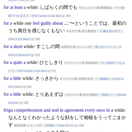
for
at
least
a
while
: しばらくの間でも
サリンジャー著 野崎孝訳 『
ライ麦
畑でつかまえて
』(
The Catcher in the Rye
) p. 304
for
a
while
one
feel
guilty
about
...: 〜ということでは、最初の
うち責任を感じなくもない
ギルモア著 村上春樹訳 『
心臓を貫かれて
』
(
Shot in the Heart
) p. 492
for
a
short
while
: すこしの間
向田邦子著 カバット訳 『
思い出トランプ
』(
A
Deck of Memories
) p. 128
for
a
quite
a
while
: ひとしきり
サリンジャー著 野崎孝訳 『
ライ麦畑でつかま
えて
』(
The Catcher in the Rye
) p. 175
for
a
little
while
: さっきから
ディケンズ著 中野好夫訳 『
二都物語
』(
A Tale of
Two Cities
) p. 262
for
a
little
while
: とりあえずは
クランシー著 村上博基訳 『
容赦なく
』(
Without
Remorse
) p. 321
feign
comprehension
and
nod
in
agreement
every
once
in
a
while
:
なんとなくわかったような顔をして相槌をうってごまか
す
椎名誠著 ショット訳 『
岳物語
』(
Gaku Stories
) p. 108