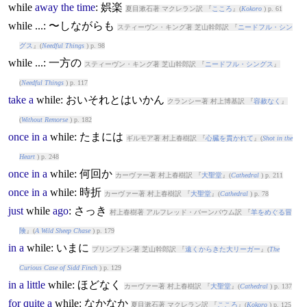
while
away
the
time
: 娯楽
夏目漱石著 マクレラン訳 『
こころ
』(
Kokoro
) p. 61
while
...: 〜しながらも
スティーヴン・キング著 芝山幹郎訳 『
ニードフル・シン
グス
』(
Needful Things
) p. 98
while
...: 一方の
スティーヴン・キング著 芝山幹郎訳 『
ニードフル・シングス
』
(
Needful Things
) p. 117
take
a
while
: おいそれとはいかん
クランシー著 村上博基訳 『
容赦なく
』
(
Without Remorse
) p. 182
once
in
a
while
: たまには
ギルモア著 村上春樹訳 『
心臓を貫かれて
』(
Shot in the
Heart
) p. 248
once
in
a
while
: 何回か
カーヴァー著 村上春樹訳 『
大聖堂
』(
Cathedral
) p. 211
once
in
a
while
: 時折
カーヴァー著 村上春樹訳 『
大聖堂
』(
Cathedral
) p. 78
just
while
ago
: さっき
村上春樹著 アルフレッド・バーンバウム訳 『
羊をめぐる冒
険
』(
A Wild Sheep Chase
) p. 179
in
a
while
: いまに
プリンプトン著 芝山幹郎訳 『
遠くからきた大リーガー
』(
The
Curious Case of Sidd Finch
) p. 129
in
a
little
while
: ほどなく
カーヴァー著 村上春樹訳 『
大聖堂
』(
Cathedral
) p. 137
for
quite
a
while
: なかなか
夏目漱石著 マクレラン訳 『
こころ
』(
Kokoro
) p. 125