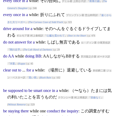
every
once
in
a
while
: その合間に
デミル著 上田公子訳 『
将軍の娘
』(
The
General's Daughter
) p. 346
every
once
in
a
while
: 折りにふれて
プリンプトン著 芝山幹郎訳 『
遠くから
きた大リーガー
』(
The Curious Case of Sidd Finch
) p. 321
drive
around
for
a
while
: そのへんをぐるぐるドライブしてま
わる
ギルモア著 村上春樹訳 『
心臓を貫かれて
』(
Shot in the Heart
) p. 476
do
not
answer
for
a
while
: しばし無言である
ル・グィン著 小尾芙佐訳
『
闇の左手
』(
The Left Hand of Darkness
) p. 29
do
AA
while
doing
BB
: AAしながらBBする
芥川龍之介著 ボーナス訳
『
河童
』(
Kappa
) p. 45
clear
out
to
...
for
a
while
: （場所に）退避している
井伏鱒二著 ジョ
ン・ベスター訳 『
黒い雨
』(
Black Rain
) p. 102
be
supposed
to
be
smart
once
in
a
while
: （〜なら）たまには気
の利いたことを言うものだ
クランシー著 村上博基訳 『
容赦なく
』
(
Without Remorse
) p. 529
be
staying
there
while
one
conduct
the
inquiry
: この調査がすむ