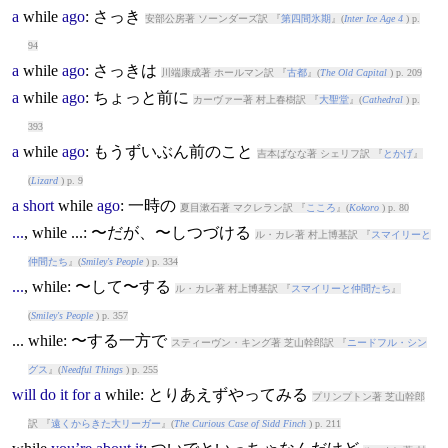
a
while
ago
: さっき
安部公房著 ソーンダーズ訳 『
第四間氷期
』(
Inter Ice Age 4
) p.
94
a
while
ago
: さっきは
川端康成著 ホールマン訳 『
古都
』(
The Old Capital
) p. 209
a
while
ago
: ちょっと前に
カーヴァー著 村上春樹訳 『
大聖堂
』(
Cathedral
) p.
393
a
while
ago
: もうずいぶん前のこと
吉本ばなな著 シェリフ訳 『
とかげ
』
(
Lizard
) p. 9
a
short
while
ago
: 一時の
夏目漱石著 マクレラン訳 『
こころ
』(
Kokoro
) p. 80
...
,
while
...: 〜だが、〜しつづける
ル・カレ著 村上博基訳 『
スマイリーと
仲間たち
』(
Smiley's People
) p. 334
...
,
while
: 〜して〜する
ル・カレ著 村上博基訳 『
スマイリーと仲間たち
』
(
Smiley's People
) p. 357
...
while
: 〜する一方で
スティーヴン・キング著 芝山幹郎訳 『
ニードフル・シン
グス
』(
Needful Things
) p. 255
will
do
it
for
a
while
: とりあえずやってみる
プリンプトン著 芝山幹郎
訳 『
遠くからきた大リーガー
』(
The Curious Case of Sidd Finch
) p. 211