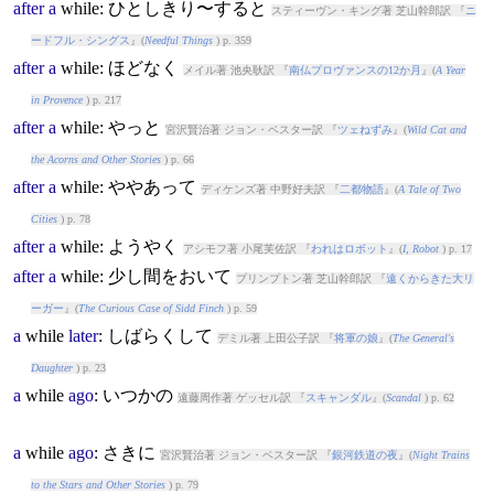
after
a
while
: ひとしきり〜すると
スティーヴン・キング著 芝山幹郎訳 『
ニ
ードフル・シングス
』(
Needful Things
) p. 359
after
a
while
: ほどなく
メイル著 池央耿訳 『
南仏プロヴァンスの12か月
』(
A Year
in Provence
) p. 217
after
a
while
: やっと
宮沢賢治著 ジョン・ベスター訳 『
ツェねずみ
』(
Wild Cat and
the Acorns and Other Stories
) p. 66
after
a
while
: ややあって
ディケンズ著 中野好夫訳 『
二都物語
』(
A Tale of Two
Cities
) p. 78
after
a
while
: ようやく
アシモフ著 小尾芙佐訳 『
われはロボット
』(
I, Robot
) p. 17
after
a
while
: 少し間をおいて
プリンプトン著 芝山幹郎訳 『
遠くからきた大リ
ーガー
』(
The Curious Case of Sidd Finch
) p. 59
a
while
later
: しばらくして
デミル著 上田公子訳 『
将軍の娘
』(
The General's
Daughter
) p. 23
a
while
ago
: いつかの
遠藤周作著 ゲッセル訳 『
スキャンダル
』(
Scandal
) p. 62
a
while
ago
: さきに
宮沢賢治著 ジョン・ベスター訳 『
銀河鉄道の夜
』(
Night Trains
to the Stars and Other Stories
) p. 79