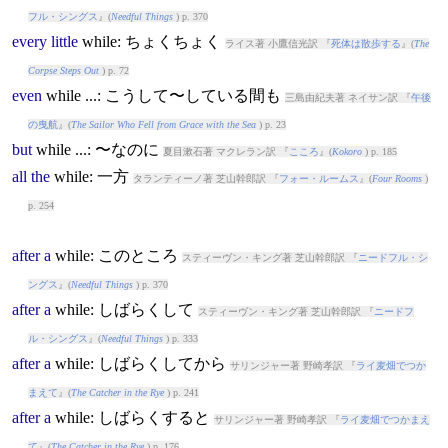
フル・シングス
』(
Needful Things
) p. 370
every
little
while
: ちょくちょく
ライス著 小鷹信光訳 『
死体は散歩する
』(
The
Corpse Steps Out
) p. 72
even
while
...: こうして〜している間も
三島由紀夫著 ネイサン訳 『
午後
の曳航
』(
The Sailor Who Fell from Grace with the Sea
) p. 23
but
while
...: 〜なのに
夏目漱石著 マクレラン訳 『
こころ
』(
Kokoro
) p. 185
all
the
while
: 一方
タランティーノ著 芝山幹郎訳 『
フォー・ルームス
』(
Four Rooms
)
p. 254
after
a
while
: このところ
スティーヴン・キング著 芝山幹郎訳 『
ニードフル・シ
ングス
』(
Needful Things
) p. 370
after
a
while
: しばらくして
スティーヴン・キング著 芝山幹郎訳 『
ニードフ
ル・シングス
』(
Needful Things
) p. 333
after
a
while
: しばらくしてから
サリンジャー著 野崎孝訳 『
ライ麦畑でつか
まえて
』(
The Catcher in the Rye
) p. 241
after
a
while
: しばらくすると
サリンジャー著 野崎孝訳 『
ライ麦畑でつかまえ
て
』(
The Catcher in the Rye
) p. 176