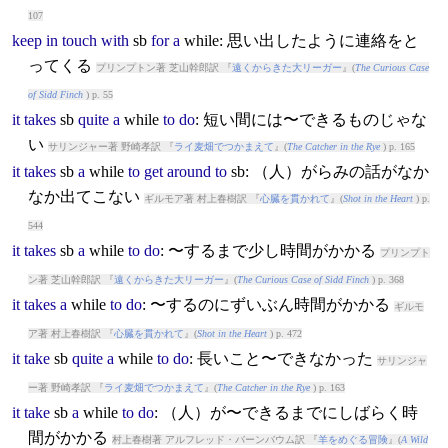
107
keep
in
touch
with
sb
for
a
while
: 思い出したように連絡をと
ってくる
プリンプトン著 芝山幹郎訳 『
遠くからきた大リーガー
』(
The Curious Case
of Sidd Finch
) p. 55
it
takes
sb
quite
a
while
to
do
: 短い間には〜できるものじゃな
い
サリンジャー著 野崎孝訳 『
ライ麦畑でつかまえて
』(
The Catcher in the Rye
) p. 165
it
takes
sb
a
while
to
get
around
to
sb: （人）がらみの話がなか
なか出てこない
ギルモア著 村上春樹訳 『
心臓を貫かれて
』(
Shot in the Heart
) p.
544
it
takes
sb
a
while
to
do
: 〜するまで少し時間がかかる
プリンプト
ン著 芝山幹郎訳 『
遠くからきた大リーガー
』(
The Curious Case of Sidd Finch
) p. 368
it
takes
a
while
to
do
: 〜するのにずいぶん時間がかかる
ギルモ
ア著 村上春樹訳 『
心臓を貫かれて
』(
Shot in the Heart
) p. 472
it
take
sb
quite
a
while
to
do
: 長いこと〜できなかった
サリンジャ
ー著 野崎孝訳 『
ライ麦畑でつかまえて
』(
The Catcher in the Rye
) p. 163
it
take
sb
a
while
to
do
: （人）が〜できるまでにしばらく時
間がかかる
村上春樹著 アルフレッド・バーンバウム訳 『
羊をめぐる冒険
』(
A Wild