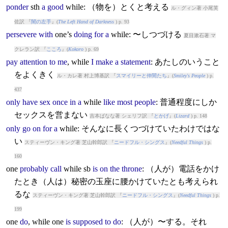
ponder
sth
a
good
while
: （物を）とくと考える
ル・グィン著 小尾芙
佐訳 『
闇の左手
』(
The Left Hand of Darkness
) p. 93
persevere
with
one’s
doing
for
a
while
: 〜しつづける
夏目漱石著 マ
クレラン訳 『
こころ
』(
Kokoro
) p. 69
pay
attention
to
me
,
while
I
make
a
statement
: あたしのいうこと
をよくきく
ル・カレ著 村上博基訳 『
スマイリーと仲間たち
』(
Smiley's People
) p.
437
only
have
sex
once
in
a
while
like
most
people
: 普通程度にしか
セックスを営まない
吉本ばなな著 シェリフ訳 『
とかげ
』(
Lizard
) p. 148
only
go
on
for
a
while
: そんなに長くつづけていたわけではな
い
スティーヴン・キング著 芝山幹郎訳 『
ニードフル・シングス
』(
Needful Things
) p.
160
one
probably
call
while
sb
is
on
the
throne
: （人が）電話をかけ
たとき（人は）秘密の玉座に腰かけていたとも考えられ
るな
スティーヴン・キング著 芝山幹郎訳 『
ニードフル・シングス
』(
Needful Things
) p.
199
one
do
,
while
one
is
supposed
to
do
: （人が）〜する。それ