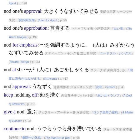
Age 4
) p. 128
nod
one’s
approval
: 大きくうなずいてみせる
安部公房著 ソーンダー
ズ訳 『
第四間氷期
』(
Inter Ice Age 4
) p. 58
nod
one’s
approbation
: 首肯する
マキャフリイ著 小尾芙佐訳 『
白い竜
』(
The
White Dragon
) p. 197
nod
for
emphasis
: 〜を強調するように、（人は）みずからう
なずいてみせる
スティーヴン・キング著 芝山幹郎訳 『
ニードフル・シングス
』
(
Needful Things
) p. 153
nod
at
sb: 〜が（人に）あごをしゃくる
クラーク著 深町真理子訳 『
闇
夜に過去がよみがえる
』(
Stillwatch
) p. 417
nod
approval
: うなずく
遠藤周作著 ジョンストン訳 『
沈黙
』(
Silence
) p. 43
keep
nod
ding
off
: 船を漕ぐ
向田邦子著 カバット訳 『
思い出トランプ
』(
A Deck
of Memories
) p. 213
give
a
nod
: 選ぶ
ジェフリー・アーチャー著 永井淳訳 『
ロシア皇帝の密約
』(
A Matter
of Honour
) p. 33
continue
to
nod
: うつらうつら舟を漕いでいる
ジョーンズ著 岸本佐
知子訳 『
拳闘士の休息
』(
The Pugilist at Rest
) p. 68