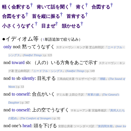
†
†
†
†
軽く会釈する
肯いて話を聞く
肯く
合図する
†
†
†
合図をする
首を縦に振る
首肯する
†
†
†
小さくうなずく
目まぜ
頷かせる
●イディオム等
（
↑
単語追加で絞り込み）
only
nod
: 黙ってうなずく
スティーヴン・キング著 芝山幹郎訳 『
ニードフル・
シングス
』(
Needful Things
) p. 123
nod
toward
sb: （人の）いる方角をあごで示す
スティーヴン・キン
グ著 芝山幹郎訳 『
ニードフル・シングス
』(
Needful Things
) p. 149
nod
to
sb
silently
: 目礼する
三島由紀夫著 ウエザービー訳 『
潮騒
』(
The Sound of
Waves
) p. 13
nod
to
oneself
: 合点がいく
デミル著 上田公子訳 『
将軍の娘
』(
The General's
Daughter
) p. 367
nod
to
oneself
: 上の空でうなずく
マキューアン著 宮脇孝雄訳 『
異邦人たち
の慰め
』(
The Comfort of Strangers
) p. 92
nod
one’s
head
: 頭を下げる
安部公房著 ソーンダーズ訳 『
第四間氷期
』(
Inter Ice