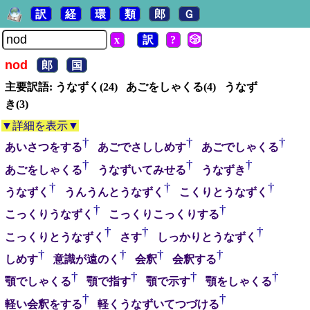
訳
経
環
類
郎
Ｇ
x
訳
?
🎲
nod
郎
国
主要訳語: うなずく(24) あごをしゃくる(4) うなず
き(3)
▼詳細を表示▼
†
†
†
あいさつをする
あごでさししめす
あごでしゃくる
†
†
†
あごをしゃくる
うなずいてみせる
うなずき
†
†
†
うなずく
うんうんとうなずく
こくりとうなずく
†
†
こっくりうなずく
こっくりこっくりする
†
†
†
こっくりとうなずく
さす
しっかりとうなずく
†
†
†
†
しめす
意識が遠のく
会釈
会釈する
†
†
†
†
顎でしゃくる
顎で指す
顎で示す
顎をしゃくる
†
†
軽い会釈をする
軽くうなずいてつづける