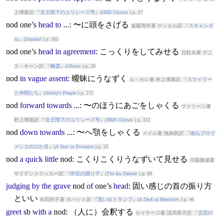
上博基訳 『
女王陛下のユリシーズ号
』(
HMS Ulysses
) p. 27
nod
one’s
head
to
...: 〜に頭をさげる
遠藤周作著 ゲッセル訳 『
スキャンダ
ル
』(
Scandal
) p. 165
nod
one’s
head
in
agreement
: こっくりをしてみせる
北杜夫著 デニ
ス・キーン訳 『
幽霊
』(
Ghosts
) p. 20
nod
in
vague
assent
: 曖昧にうなずく
ル・カレ著 村上博基訳 『
スマイリー
と仲間たち
』(
Smiley's People
) p. 275
nod
forward
towards
...: 〜のほうにあごをしゃくる
マクリーン著
村上博基訳 『
女王陛下のユリシーズ号
』(
HMS Ulysses
) p. 312
nod
down
towards
...: 〜へ顎をしゃくる
メイル著 池央耿訳 『
南仏プロヴ
ァンスの12か月
』(
A Year in Provence
) p. 25
nod
a
quick
little
nod
: こくりこくりうなずいて見せる
川端康成著
サイデンステッカー訳 『
伊豆の踊り子
』(
The Izu Dancer
) p. 89
judging
by
the
grave
nod
of
one’s
head
: 固い感じの首の振り方
といい
向田邦子著 カバット訳 『
思い出トランプ
』(
A Deck of Memories
) p. 46
greet
sb
with
a
nod
: （人に）会釈する
セイヤーズ著 浅羽莢子訳 『
五匹の