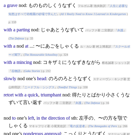
a
grave
nod
: ものものしくうなずく
フルガム著 池央耿訳 『
人生に必要な
知恵はすべて幼稚園の砂場で学んだ
』(
All I Really Need to Know I Learned in Kindergarten
)
p. 159
with
a
parting
nod
: じゃあとうなずいて
バッファ著 二宮磬訳 『
弁護
』
(
The Defense
) p. 33
with
a
nod
at
...: 〜にあごをしゃくる
ル・カレ著 村上博基訳 『
スクールボ
ーイ閣下
』(
The Honourable Schoolboy
) p. 324
with
a
mincing
nod
: コキザミにうなずきながら
椎名誠著 ショット訳
『
岳物語
』(
Gaku Stories
) p. 212
slowly
nod
one’s
head
: のろのろとうなずく
スティーヴン・キング著 芝
山幹郎訳 『
ニードフル・シングス
』(
Needful Things
) p. 338
retort
with
a
quick
,
triumphant
nod
: 得たりとばかり小さくうな
ずいて言い返す
バッファ著 二宮磬訳 『
弁護
』(
The Defense
) p. 16
nod
to
one’s
left
,
in
the
direction
of
sth: 左手の、〜の方を顎で
しゃくる
マキャフリイ著 小尾芙佐訳 『
竜の反逆者
』(
The Renegades of Pern
) p. 266
nod
one’s
ponderous
approval
: こっくりとうなずく
マクリーン著 村