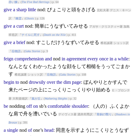
赤い鰊
』(
The Five Red Herrings
) p. 64
give
a
sharp
little
nod
: ぴょこりと頭をさげる
北杜夫著 デニス・キーン
訳 『
幽霊
』(
Ghosts
) p. 126
give
a
curt
nod
: 簡単にうなずいてみせる
アガサ・クリスティー著 加島
祥造訳 『
ナイルに死す
』(
Death on the Nile
) p. 411
give
a
brief
nod
: すこしだけうなずいてみせる
椎名誠著 ショット訳
『
岳物語
』(
Gaku Stories
) p. 9
feign
comprehension
and
nod
in
agreement
every
once
in
a
while
:
なんとなくわかったような顔をして相槌をうってごまか
す
椎名誠著 ショット訳 『
岳物語
』(
Gaku Stories
) p. 108
begin
to
nod
drowsily
over
the
dim
page
: ぼんやりとかすんで
来たページの上にこっくりこっくりやり始める
Ｅ・ブロンテ
著 大和資雄訳 『
嵐が丘
』(
Wuthering Heights
) p. 32
be
nod
ding
off
on
sb’s
comfortable
shoulder
: （人の）ふくよか
な肩で舟を漕いでいる
デイヴィス著 酒井邦秀訳 『
青銅の翳り
』(
Shadows in
Bronze
) p. 391
a
single
nod
of
one’s
head
: 同意を示すようにこくりとうなず