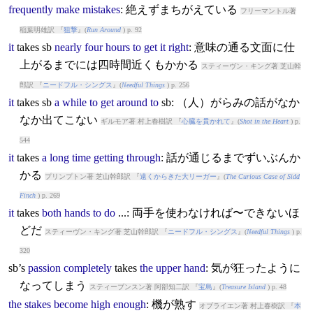
frequently
make
mistakes
: 絶えずまちがえている
フリーマントル著
稲葉明雄訳 『
狙撃
』(
Run Around
) p. 92
it
takes
sb
nearly
four
hours
to
get
it
right
: 意味の通る文面に仕
上がるまでには四時間近くもかかる
スティーヴン・キング著 芝山幹
郎訳 『
ニードフル・シングス
』(
Needful Things
) p. 256
it
takes
sb
a
while
to
get
around
to
sb: （人）がらみの話がなか
なか出てこない
ギルモア著 村上春樹訳 『
心臓を貫かれて
』(
Shot in the Heart
) p.
544
it
takes
a
long
time
getting
through
: 話が通じるまでずいぶんか
かる
プリンプトン著 芝山幹郎訳 『
遠くからきた大リーガー
』(
The Curious Case of Sidd
Finch
) p. 269
it
takes
both
hands
to
do
...: 両手を使わなければ〜できないほ
どだ
スティーヴン・キング著 芝山幹郎訳 『
ニードフル・シングス
』(
Needful Things
) p.
320
sb’s
passion
completely
takes
the
upper
hand
: 気が狂ったように
なってしまう
スティーブンスン著 阿部知二訳 『
宝島
』(
Treasure Island
) p. 48
the
stakes
become
high
enough
: 機が熟す
オブライエン著 村上春樹訳 『
本