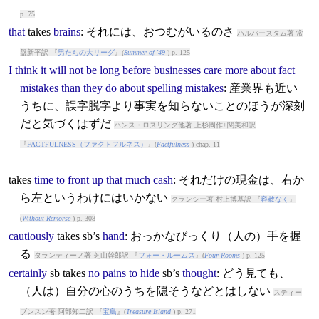
p. 75
that
takes
brains
: それには、おつむがいるのさ
ハルバースタム著 常
盤新平訳 『
男たちの大リーグ
』(
Summer of '49
) p. 125
I
think
it
will
not
be
long
before
businesses
care
more
about
fact
mistakes
than
they
do
about
spelling
mistakes
: 産業界も近い
うちに、誤字脱字より事実を知らないことのほうが深刻
だと気づくはずだ
ハンス・ロスリング他著 上杉周作+関美和訳
『
FACTFULNESS（ファクトフルネス）
』(
Factfulness
) chap. 11
takes
time
to
front
up
that
much
cash
: それだけの現金は、右か
ら左というわけにはいかない
クランシー著 村上博基訳 『
容赦なく
』
(
Without Remorse
) p. 308
cautiously
takes
sb’s
hand
: おっかなびっくり（人の）手を握
る
タランティーノ著 芝山幹郎訳 『
フォー・ルームス
』(
Four Rooms
) p. 125
certainly
sb
takes
no
pains
to
hide
sb’s
thought
: どう見ても、
（人は）自分の心のうちを隠そうなどとはしない
スティー
ブンスン著 阿部知二訳 『
宝島
』(
Treasure Island
) p. 271