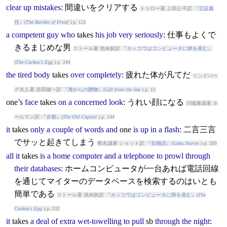
clear
up
mistakes
: 間違いをクリアする
トゥロー著 上田公子訳 『
立証責
任
』(
The Burden of Proof
) p. 121
a
competent
guy
who
takes
his
job
very
seriously
: 仕事もよくで
きるまじめな男
ストール著 池央耿訳 『
カッコウはコンピュータに卵を産む
』
(
The Cuckoo's Egg
) p. 244
the
tired
body
takes
over
completely
: 疲れた体が凡てだ
リンドバー
グ夫人著 吉田健一訳 『
海からの贈物
』(
Gift from the Sea
) p. 13
one’s
face
takes
on
a
concerned
look
: うれい顔になる
川端康成著 ホ
ールマン訳 『
古都
』(
The Old Capital
) p. 144
it
takes
only
a
couple
of
words
and
one
is
up
in
a
flash
: 二言三言
でサッと起きてしまう
椎名誠著 ショット訳 『
岳物語
』(
Gaku Stories
) p. 209
all
it
takes
is
a
home
computer
and
a
telephone
to
prowl
through
their
databases
: ホームコンピュータが一台あれば電話回線
を通じてマイターのデータベースを検索するのはいとも
簡単である
ストール著 池央耿訳 『
カッコウはコンピュータに卵を産む
』(
The
Cuckoo's Egg
) p. 232
it
takes
a
deal
of
extra
wet-towelling
to
pull
sb
through
the
night
: