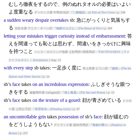
むしろ徹夜をするので、例のぬれタオルの必要はいよい
よ度重なる
ディケンズ著 中野好夫訳 『
二都物語
』(
A Tale of Two Cities
) p. 248
a
sudden
weary
despair
overtakes
sb: 急にがっくりと気落ちす
る
北杜夫著 デニス・キーン訳 『
楡家の人びと
』(
The House of Nire
) p. 404
letting
your
mistakes
trigger
curiosity
instead
of
embarrassment
: 答
えを間違っても恥とは思わず、間違いをきっかけに興味
を持つこと
ハンス・ロスリング他著 上杉周作+関美和訳 『
FACTFULNESS（ファ
クトフルネス）
』(
Factfulness
) chap. 11
with
every
step
sb
takes
: 一足歩く度に
井上靖著 ピコン訳 『
姨捨
』(
The Izu
Dancer and Other Stories
) p. 14
sb’s
face
takes
on
an
incredulous
expression
: ふしぎそうな眼つ
きをする
遠藤周作著 Gallagher訳 『
海と毒薬
』(
The Sea and Poison
) p. 13
sb’s
face
takes
on
the
texture
of
a
gourd
: 顔が青ざめている
トゥロ
ー著 上田公子訳 『
有罪答弁
』(
Pleading Guilty
) p. 87
an
uncontrollable
grin
takes
possession
of
sb’s
face
: 顔が緩むの
をどうしようもない
デイヴィス著 酒井邦秀訳 『
青銅の翳り
』(
Shadows in
Bronze
) p. 237