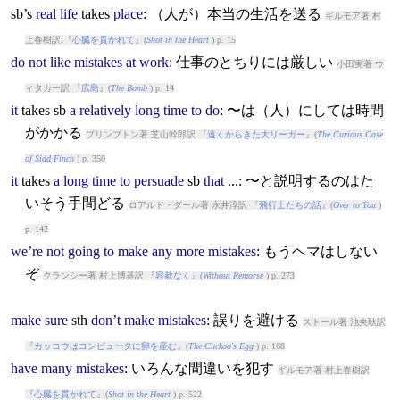
sb’s
real
life
takes
place
: （人が）本当の生活を送る
ギルモア著 村
上春樹訳 『
心臓を貫かれて
』(
Shot in the Heart
) p. 15
do
not
like
mistakes
at
work
: 仕事のとちりには厳しい
小田実著 ウ
ィタカー訳 『
広島
』(
The Bomb
) p. 14
it
takes
sb
a
relatively
long
time
to
do
: 〜は（人）にしては時間
がかかる
プリンプトン著 芝山幹郎訳 『
遠くからきた大リーガー
』(
The Curious Case
of Sidd Finch
) p. 350
it
takes
a
long
time
to
persuade
sb
that
...: 〜と説明するのはた
いそう手間どる
ロアルド・ダール著 永井淳訳 『
飛行士たちの話
』(
Over to You
)
p. 142
we’re
not
going
to
make
any
more
mistakes
: もうヘマはしない
ぞ
クランシー著 村上博基訳 『
容赦なく
』(
Without Remorse
) p. 273
make
sure
sth
don’t
make
mistakes
: 誤りを避ける
ストール著 池央耿訳
『
カッコウはコンピュータに卵を産む
』(
The Cuckoo's Egg
) p. 168
have
many
mistakes
: いろんな間違いを犯す
ギルモア著 村上春樹訳
『
心臓を貫かれて
』(
Shot in the Heart
) p. 522