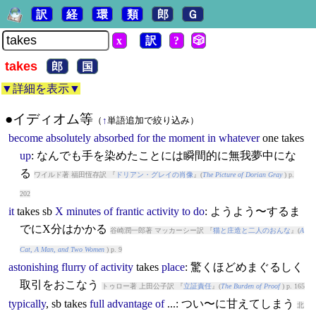
訳
経
環
類
郎
Ｇ
x
訳
?
🎲
takes
郎
国
▼詳細を表示▼
●イディオム等
（
↑
単語追加で絞り込み）
become
absolutely
absorbed
for
the
moment
in
whatever
one
takes
up
: なんでも手を染めたことには瞬間的に無我夢中にな
る
ワイルド著 福田恆存訳 『
ドリアン・グレイの肖像
』(
The Picture of Dorian Gray
) p.
202
it
takes
sb
X
minutes
of
frantic
activity
to
do
: ようよう〜するま
でにX分はかかる
谷崎潤一郎著 マッカーシー訳 『
猫と庄造と二人のおんな
』(
A
Cat, A Man, and Two Women
) p. 9
astonishing
flurry
of
activity
takes
place
: 驚くほどめまぐるしく
取引をおこなう
トゥロー著 上田公子訳 『
立証責任
』(
The Burden of Proof
) p. 165
typically
, sb
takes
full
advantage
of
...: つい〜に甘えてしまう
北