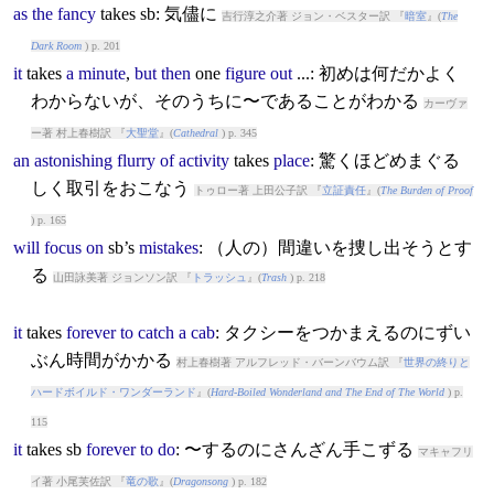
as
the
fancy
takes
sb: 気儘に
吉行淳之介著 ジョン・ベスター訳 『
暗室
』(
The
Dark Room
) p. 201
it
takes
a
minute
,
but
then
one
figure
out
...: 初めは何だかよく
わからないが、そのうちに〜であることがわかる
カーヴァ
ー著 村上春樹訳 『
大聖堂
』(
Cathedral
) p. 345
an
astonishing
flurry
of
activity
takes
place
: 驚くほどめまぐる
しく取引をおこなう
トゥロー著 上田公子訳 『
立証責任
』(
The Burden of Proof
) p. 165
will
focus
on
sb’s
mistakes
: （人の）間違いを捜し出そうとす
る
山田詠美著 ジョンソン訳 『
トラッシュ
』(
Trash
) p. 218
it
takes
forever
to
catch
a
cab
: タクシーをつかまえるのにずい
ぶん時間がかかる
村上春樹著 アルフレッド・バーンバウム訳 『
世界の終りと
ハードボイルド・ワンダーランド
』(
Hard-Boiled Wonderland and The End of The World
) p.
115
it
takes
sb
forever
to
do
: 〜するのにさんざん手こずる
マキャフリ
イ著 小尾芙佐訳 『
竜の歌
』(
Dragonsong
) p. 182