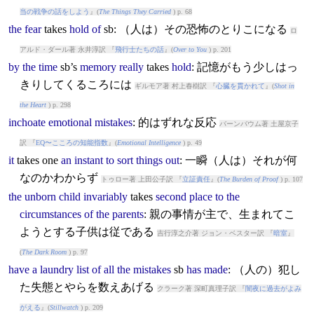
当の戦争の話をしよう
』(
The Things They Carried
) p. 68
the
fear
takes
hold
of
sb: （人は）その恐怖のとりこになる
ロ
アルド・ダール著 永井淳訳 『
飛行士たちの話
』(
Over to You
) p. 201
by
the
time
sb’s
memory
really
takes
hold
: 記憶がもう少しはっ
きりしてくるころには
ギルモア著 村上春樹訳 『
心臓を貫かれて
』(
Shot in
the Heart
) p. 298
inchoate
emotional
mistakes
: 的はずれな反応
バーンバウム著 土屋京子
訳 『
EQ〜こころの知能指数
』(
Emotional Intelligence
) p. 49
it
takes
one
an
instant
to
sort
things
out
: 一瞬（人は）それが何
なのかわからず
トゥロー著 上田公子訳 『
立証責任
』(
The Burden of Proof
) p. 107
the
unborn
child
invariably
takes
second
place
to
the
circumstances
of
the
parents
: 親の事情が主で、生まれてこ
ようとする子供は従である
吉行淳之介著 ジョン・ベスター訳 『
暗室
』
(
The Dark Room
) p. 97
have
a
laundry
list
of
all
the
mistakes
sb
has
made
: （人の）犯し
た失態とやらを数えあげる
クラーク著 深町真理子訳 『
闇夜に過去がよみ
がえる
』(
Stillwatch
) p. 209