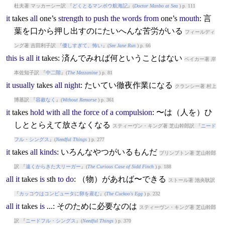
杜夫著 マッカーシー訳 『
どくとるマンボウ航海記
』(
Doctor Manbo at Sea
) p. 111
it
takes
all
one’s
strength
to
push
the
words
from
one’s
mouth
: 言
葉を口から押し出すのにたいへんな苦労がいる
フィールディ
ング著 吉田利子訳 『
優しすぎて、怖い
』(
See Jane Run
) p. 66
this
is
all
it
takes
: 済んでみれば何ということはない
ベイカー著 岸
本佐知子訳 『
中二階
』(
The Mezzanine
) p. 81
it
usually
takes
all
night
: たいてい徹夜作業になる
クランシー著 村上
博基訳 『
容赦なく
』(
Without Remorse
) p. 361
it
takes
hold
with
all
the
force
of
a
compulsion
: 〜は（人を）ひ
しととらえて放さなくなる
スティーヴン・キング著 芝山幹郎訳 『
ニード
フル・シングス
』(
Needful Things
) p. 277
it
takes
all
kinds
: いろんなやつがいるもんだ
プリンプトン著 芝山幹郎
訳 『
遠くからきた大リーガー
』(
The Curious Case of Sidd Finch
) p. 188
all
it
takes
is
sth
to
do
: （物）があれば〜できる
ストール著 池央耿訳
『
カッコウはコンピュータに卵を産む
』(
The Cuckoo's Egg
) p. 232
all
it
takes
is
...: そのために必要なのは
スティーヴン・キング著 芝山幹郎
訳 『
ニードフル・シングス
』(
Needful Things
) p. 370