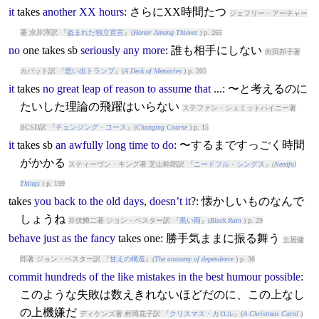
it
takes
another
XX
hours
: さらにXX時間たつ
ジェフリー・アーチャー
著 永井淳訳 『
盗まれた独立宣言
』(
Honor Among Thieves
) p. 265
no
one
takes
sb
seriously
any
more
: 誰も相手にしない
向田邦子著
カバット訳 『
思い出トランプ
』(
A Deck of Memories
) p. 205
it
takes
no
great
leap
of
reason
to
assume
that
...: 〜と考えるのに
たいした理論の飛躍はいらない
ステファン・シュミットハイニー著
BCSD訳 『
チェンジング・コース
』(
Changing Course
) p. 15
it
takes
sb
an
awfully
long
time
to
do
: 〜するまですっごく時間
がかかる
スティーヴン・キング著 芝山幹郎訳 『
ニードフル・シングス
』(
Needful
Things
) p. 199
takes
you
back
to
the
old
days
,
doesn’t
it
?: 懐かしいものなんで
しょうね
井伏鱒二著 ジョン・ベスター訳 『
黒い雨
』(
Black Rain
) p. 29
behave
just
as
the
fancy
takes
one: 勝手気ままに振る舞う
土居健
郎著 ジョン・ベスター訳 『
甘えの構造
』(
The anatomy of dependence
) p. 38
commit
hundreds
of
the
like
mistakes
in
the
best
humour
possible
:
このような失敗は数えきれないほどだのに、この上なし
の上機嫌だ
ディケンズ著 村岡花子訳 『
クリスマス・カロル
』(
A Christmas Carol
)