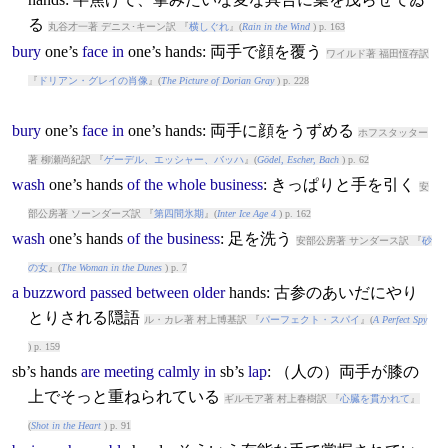
る
丸谷才一著 デニス･キーン訳 『
横しぐれ
』(
Rain in the Wind
) p. 163
bury
one’s
face
in
one’s
hands
: 両手で顔を覆う
ワイルド著 福田恆存訳
『
ドリアン・グレイの肖像
』(
The Picture of Dorian Gray
) p. 228
bury
one’s
face
in
one’s
hands
: 両手に顔をうずめる
ホフスタッター
著 柳瀬尚紀訳 『
ゲーデル、エッシャー、バッハ
』(
Gödel, Escher, Bach
) p. 62
wash
one’s
hands
of
the
whole
business
: きっぱりと手を引く
安
部公房著 ソーンダーズ訳 『
第四間氷期
』(
Inter Ice Age 4
) p. 162
wash
one’s
hands
of
the
business
: 足を洗う
安部公房著 サンダース訳 『
砂
の女
』(
The Woman in the Dunes
) p. 7
a
buzzword
passed
between
older
hands
: 古参のあいだにやり
とりされる隠語
ル・カレ著 村上博基訳 『
パーフェクト・スパイ
』(
A Perfect Spy
) p. 159
sb’s
hands
are
meeting
calmly
in
sb’s
lap
: （人の）両手が膝の
上でそっと重ねられている
ギルモア著 村上春樹訳 『
心臓を貫かれて
』
(
Shot in the Heart
) p. 91