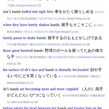
『
宝島
』(
Treasure Island
) p. 171
one’s
hands
balled
into
tight
fists
: 拳をかたく握りしめる
スティー
ヴン・キング著 芝山幹郎訳 『
ニードフル・シングス
』(
Needful Things
) p. 90
when
they
have
barely
shaken
hands
: 握手もそこそこに
ル・カレ
著 村上博基訳 『
ナイト・マネジャー
』(
The Night Manager
) p. 214
barely
pause
to
shake
hands
: 握手するのももどかしげである
メイル著 池央耿訳 『
南仏プロヴァンスの12か月
』(
A Year in Provence
) p. 108
those
great
baseball
hands
: 野球のボールを握ってたあの偉大
な手
プリンプトン著 芝山幹郎訳 『
遠くからきた大リーガー
』(
The Curious Case of Sidd
Finch
) p. 188
the
surface
of
sb’s
face
and
hands
is
dismally
beclouded
: 顔や手
もいやにどす黒くなっている
Ｅ・ブロンテ著 大和資雄訳 『
嵐が丘
』
(
Wuthering Heights
) p. 74
sb’s
hands
are
becoming
more
and
more
crippled
: （人の）両手
がどんどんいびつになっていく
ギルモア著 村上春樹訳 『
心臓を貫かれ
て
』(
Shot in the Heart
) p. 466
before
taking
his
head
between
her
hands
and
kissing
him
on
the