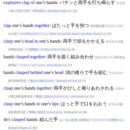
explosive
clap
of
one’s
hands
: パチンと両手を打ち鳴らす
トゥロ
ー著 上田公子訳 『
有罪答弁
』(
Pleading Guilty
) p. 155
clap
one’s
hands
together
: ぱたっと手を拍つ
宮沢賢治著 ジョン・ベス
ター訳 『
セロ弾きのゴーシュ
』(
Wild Cat and the Acorns and Other Stories
) p. 224
clasp
one’s
head
in
one’s
hands
: 両手で頭をかかえる
ディケンズ著
中野好夫訳 『
二都物語
』(
A Tale of Two Cities
) p. 86
hands
clasped
together
: 両手を固く組み合わせ
タランティーノ著 芝山
幹郎訳 『
フォー・ルームス
』(
Four Rooms
) p. 111
hands
clasped
behind
one’s
head
: 頭の後ろで手を組む
フィシャー
著 吉田利子訳 『
愛はなぜ終るのか
』(
Anatomy of Love
) p. 13
clasp
one’s
hands
together
: 両手がひしと握りあわされる
クラー
ク著 深町真理子訳 『
闇夜に過去がよみがえる
』(
Stillwatch
) p. 154
clasp
one’s
hands
to
one’s
lips
: はっと手で口をおおう
クラーク著
深町真理子訳 『
闇夜に過去がよみがえる
』(
Stillwatch
) p. 345
sb’s
clasped
hands
: 組んだ手
ル・カレ著 村上博基訳 『
スマイリーと仲間たち
』
(
Smiley's People
) p. 366