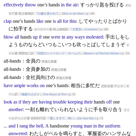
effectively
throw
one’s
hands
in
the
air
: すっかり匙を投げる
ギル
モア著 村上春樹訳 『
心臓を貫かれて
』(
Shot in the Heart
) p. 245
clap
one’s
hands
like
one
is
all
for
this
: してやったりとばかり
に拍手する
カーヴァー著 村上春樹訳 『
大聖堂
』(
Cathedral
) p. 363
blow
all
hands
up
if
one
were
in
any
ways
molested
: 手出しをし
ようものならどいつもこいつも吹っとばしてしまうぞ
ド
イル著 阿部知二訳 『
回想のシャーロック・ホームズ
』(
Memoirs of Sherlock Holmes
) p. 131
all-hands：全員の
辞遊人辞書
all-hands：全員参加の
辞遊人辞書
all-hands：全社員向けの
辞遊人辞書
have
ample
works
on
one’s
hands
: 相当に多忙だ
北杜夫著 デニス・キ
ーン訳 『
楡家の人びと
』(
The House of Nire
) p. 91
look
as
if
they
are
having
trouble
keeping
their
hands
off
one
another
: 一刻も離れていられないように手を取り合う
フィ
ールディング著 吉田利子訳 『
優しすぎて、怖い
』(
See Jane Run
) p. 73
...
and
I
rang
the
bell
.
A
hands
ome
young
man
in
the
uniform
answered
: わたしがベルを鳴らすと、軍服姿のハンサムな