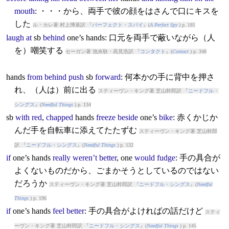
mouth
: ・・・から、両手で彼の顔をはさんで口にキスを
した
ル・カレ著 村上博基訳 『
パーフェクト・スパイ
』(
A Perfect Spy
) p. 181
laugh
at
sb
behind
one’s
hands
: 口元を両手で蔽いながら（人
を）嘲笑する
セーガン著 池央耿・高見浩訳 『
コンタクト
』(
Contact
) p. 348
hands
from
behind
push
sb
forward
: 何本かの手に背中を押さ
れ、（人は）前に出る
スティーヴン・キング著 芝山幹郎訳 『
ニードフル・
シングス
』(
Needful Things
) p. 134
sb
with
red
,
chapped
hands
freeze
beside
one’s
bike
: 赤くかじか
んだ手を自転車に添えてたたずむ
スティーヴン・キング著 芝山幹郎
訳 『
ニードフル・シングス
』(
Needful Things
) p. 132
if
one’s
hands
really
weren’t
better
, one
would
fudge
: 手の具合が
よくないものだから、ごまかそうとしているのではない
だろうか
スティーヴン・キング著 芝山幹郎訳 『
ニードフル・シングス
』(
Needful
Things
) p. 196
if
one’s
hands
feel
better
: 手の具合がよければの話だけど
スティ
ーヴン・キング著 芝山幹郎訳 『
ニードフル・シングス
』(
Needful Things
) p. 145