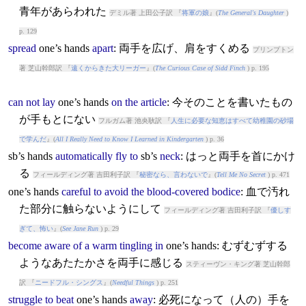
青年があらわれた
デミル著 上田公子訳 『
将軍の娘
』(
The General's Daughter
)
p. 129
spread
one’s
hands
apart
: 両手を広げ、肩をすくめる
プリンプトン
著 芝山幹郎訳 『
遠くからきた大リーガー
』(
The Curious Case of Sidd Finch
) p. 195
can
not
lay
one’s
hands
on
the
article
: 今そのことを書いたもの
が手もとにない
フルガム著 池央耿訳 『
人生に必要な知恵はすべて幼稚園の砂場
で学んだ
』(
All I Really Need to Know I Learned in Kindergarten
) p. 36
sb’s
hands
automatically
fly
to
sb’s
neck
: はっと両手を首にかけ
る
フィールディング著 吉田利子訳 『
秘密なら、言わないで
』(
Tell Me No Secret
) p. 471
one’s
hands
careful
to
avoid
the
blood-covered
bodice
: 血で汚れ
た部分に触らないようにして
フィールディング著 吉田利子訳 『
優しす
ぎて、怖い
』(
See Jane Run
) p. 29
become
aware
of
a
warm
tingling
in
one’s
hands
: むずむずする
ようなあたたかさを両手に感じる
スティーヴン・キング著 芝山幹郎
訳 『
ニードフル・シングス
』(
Needful Things
) p. 251
struggle
to
beat
one’s
hands
away
: 必死になって（人の）手を