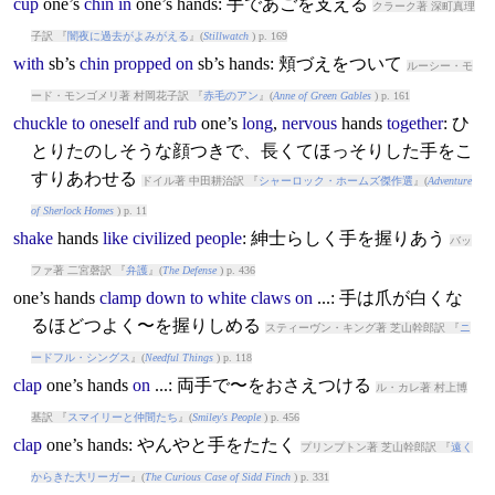
cup
one’s
chin
in
one’s
hands
: 手であごを支える
クラーク著 深町真理
子訳 『
闇夜に過去がよみがえる
』(
Stillwatch
) p. 169
with
sb’s
chin
propped
on
sb’s
hands
: 頬づえをついて
ルーシー・モ
ード・モンゴメリ著 村岡花子訳 『
赤毛のアン
』(
Anne of Green Gables
) p. 161
chuckle
to
oneself
and
rub
one’s
long
,
nervous
hands
together
: ひ
とりたのしそうな顔つきで、長くてほっそりした手をこ
すりあわせる
ドイル著 中田耕治訳 『
シャーロック・ホームズ傑作選
』(
Adventure
of Sherlock Homes
) p. 11
shake
hands
like
civilized
people
: 紳士らしく手を握りあう
バッ
ファ著 二宮磬訳 『
弁護
』(
The Defense
) p. 436
one’s
hands
clamp
down
to
white
claws
on
...: 手は爪が白くな
るほどつよく〜を握りしめる
スティーヴン・キング著 芝山幹郎訳 『
ニ
ードフル・シングス
』(
Needful Things
) p. 118
clap
one’s
hands
on
...: 両手で〜をおさえつける
ル・カレ著 村上博
基訳 『
スマイリーと仲間たち
』(
Smiley's People
) p. 456
clap
one’s
hands
: やんやと手をたたく
プリンプトン著 芝山幹郎訳 『
遠く
からきた大リーガー
』(
The Curious Case of Sidd Finch
) p. 331