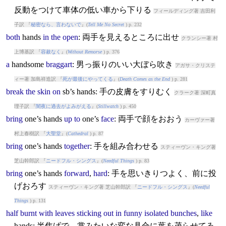
反動をつけて車体の低い車から下りる
フィールディング著 吉田利
子訳 『
秘密なら、言わないで
』(
Tell Me No Secret
) p. 232
both
hands
in
the
open
: 両手を見えるところに出せ
クランシー著 村
上博基訳 『
容赦なく
』(
Without Remorse
) p. 376
a
hands
ome
braggart
: 男っ振りのいい大ぼら吹き
アガサ・クリステ
ィー著 加島祥造訳 『
死が最後にやってくる
』(
Death Comes as the End
) p. 281
break
the
skin
on
sb’s
hands
: 手の皮膚をすりむく
クラーク著 深町真
理子訳 『
闇夜に過去がよみがえる
』(
Stillwatch
) p. 450
bring
one’s
hands
up
to
one’s
face
: 両手で顔をおおう
カーヴァー著
村上春樹訳 『
大聖堂
』(
Cathedral
) p. 87
bring
one’s
hands
together
: 手を組み合わせる
スティーヴン・キング著
芝山幹郎訳 『
ニードフル・シングス
』(
Needful Things
) p. 83
bring
one’s
hands
forward
,
hard
: 手を思いきりつよく、前に投
げおろす
スティーヴン・キング著 芝山幹郎訳 『
ニードフル・シングス
』(
Needful
Things
) p. 131
half
burnt
with
leaves
sticking
out
in
funny
isolated
bunches
,
like
hands
: 半焦げで、掌みたいな変な具合に葉を茂らせてゐ