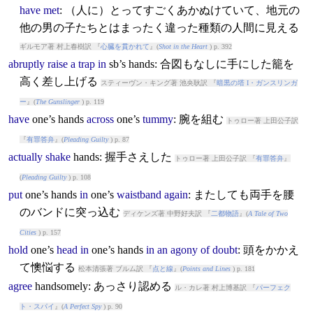
have
met
: （人に）とってすごくあかぬけていて、地元の
他の男の子たちとはまったく違った種類の人間に見える
ギルモア著 村上春樹訳 『
心臓を貫かれて
』(
Shot in the Heart
) p. 392
abruptly
raise
a
trap
in
sb’s
hands
: 合図もなしに手にした籠を
高く差し上げる
スティーヴン・キング著 池央耿訳 『
暗黒の塔 I・ガンスリンガ
ー
』(
The Gunslinger
) p. 119
have
one’s
hands
across
one’s
tummy
: 腕を組む
トゥロー著 上田公子訳
『
有罪答弁
』(
Pleading Guilty
) p. 87
actually
shake
hands
: 握手さえした
トゥロー著 上田公子訳 『
有罪答弁
』
(
Pleading Guilty
) p. 108
put
one’s
hands
in
one’s
waistband
again
: またしても両手を腰
のバンドに突っ込む
ディケンズ著 中野好夫訳 『
二都物語
』(
A Tale of Two
Cities
) p. 157
hold
one’s
head
in
one’s
hands
in
an
agony
of
doubt
: 頭をかかえ
て懊悩する
松本清張著 ブルム訳 『
点と線
』(
Points and Lines
) p. 181
agree
hands
omely: あっさり認める
ル・カレ著 村上博基訳 『
パーフェク
ト・スパイ
』(
A Perfect Spy
) p. 90