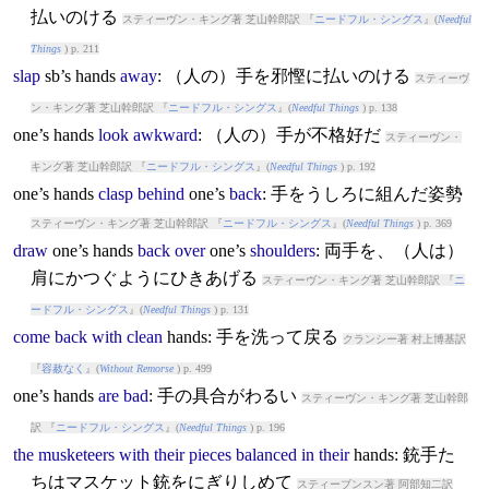
払いのける
スティーヴン・キング著 芝山幹郎訳 『
ニードフル・シングス
』(
Needful
Things
) p. 211
slap
sb’s
hands
away
: （人の）手を邪慳に払いのける
スティーヴ
ン・キング著 芝山幹郎訳 『
ニードフル・シングス
』(
Needful Things
) p. 138
one’s
hands
look
awkward
: （人の）手が不格好だ
スティーヴン・
キング著 芝山幹郎訳 『
ニードフル・シングス
』(
Needful Things
) p. 192
one’s
hands
clasp
behind
one’s
back
: 手をうしろに組んだ姿勢
スティーヴン・キング著 芝山幹郎訳 『
ニードフル・シングス
』(
Needful Things
) p. 369
draw
one’s
hands
back
over
one’s
shoulders
: 両手を、（人は）
肩にかつぐようにひきあげる
スティーヴン・キング著 芝山幹郎訳 『
ニ
ードフル・シングス
』(
Needful Things
) p. 131
come
back
with
clean
hands
: 手を洗って戻る
クランシー著 村上博基訳
『
容赦なく
』(
Without Remorse
) p. 499
one’s
hands
are
bad
: 手の具合がわるい
スティーヴン・キング著 芝山幹郎
訳 『
ニードフル・シングス
』(
Needful Things
) p. 196
the
musketeers
with
their
pieces
balanced
in
their
hands
: 銃手た
ちはマスケット銃をにぎりしめて
スティーブンスン著 阿部知二訳