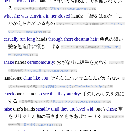
be
in
such
capable
hands
: そういう有能な手で掌握されてい
る
クランシー著 村上博基訳 『
容赦なく
』(
Without Remorse
) p. 552
what
she
was
carrying
in
her
gloved
hands
: 手袋をはめた手に
かかえられているもの
スティーヴン・キング著 芝山幹郎訳 『
ニードフル・
シングス
』(
Needful Things
) p. 55
casually
run
long
hands
through
short
chestnut
hair
: 栗色の短い
髪を無造作に掻き上げる
デンティンガー著 宮脇孝雄訳 『
別れのシナリ
オ
』(
Death Mask
) p. 28
shake
hands
ceremoniously
: おざなりに握手を交わす
ハメット著
小鷹信光訳 『
マルタの鷹
』(
The Maltese Falcon
) p. 42
hands
ome
chap
like
you
: そんなにハンサムなんだからなあ
サ
リンジャー著 野崎孝訳 『
ライ麦畑でつかまえて
』(
The Catcher in the Rye
) p. 236
check
one’s
hands
to
see
that
they
are
dry
: 手のしめり気を気に
する
向田邦子著 カバット訳 『
思い出トランプ
』(
A Deck of Memories
) p. 120
raise
one’s
hands
steadily
until
they
are
level
with
one’s
chest
: 掌
をジリジリと胸の高さまでもちあげてみせる
小松左京著 ギャ
ラガー訳 『
日本沈没
』(
Japan Sinks
) p. 54