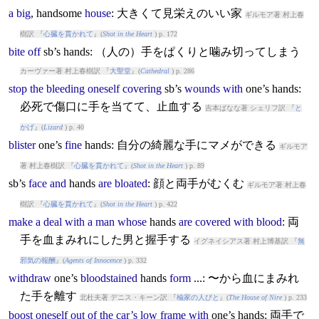
a
big
,
hands
ome
house
: 大きくて見栄えのいい家
ギルモア著 村上春
樹訳 『
心臓を貫かれて
』(
Shot in the Heart
) p. 172
bite
off
sb’s
hands
: （人の）手をぱくりと噛み切ってしまう
カーヴァー著 村上春樹訳 『
大聖堂
』(
Cathedral
) p. 286
stop
the
bleeding
oneself
covering
sb’s
wounds
with
one’s
hands
:
必死で傷口に手を当てて、止血する
吉本ばなな著 シェリフ訳 『
と
かげ
』(
Lizard
) p. 40
blister
one’s
fine
hands
: 自分の綺麗な手にマメができる
ギルモア
著 村上春樹訳 『
心臓を貫かれて
』(
Shot in the Heart
) p. 89
sb’s
face
and
hands
are
bloated
: 顔と両手がむくむ
ギルモア著 村上春
樹訳 『
心臓を貫かれて
』(
Shot in the Heart
) p. 422
make
a
deal
with
a
man
whose
hands
are
covered
with
blood
: 両
手を血まみれにした男と握手する
イグネイシアス著 村上博基訳 『
無
邪気の報酬
』(
Agents of Innocence
) p. 332
withdraw
one’s
bloodstained
hands
form
...: 〜から血にまみれ
た手を離す
北杜夫著 デニス・キーン訳 『
楡家の人びと
』(
The House of Nire
) p. 233
boost
oneself
out
of
the
car’s
low
frame
with
one’s
hands
: 両手で