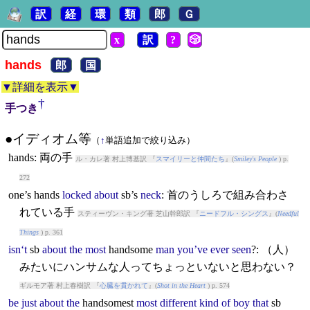
訳
経
環
類
郎
Ｇ
x
訳
?
🎲
hands
郎
国
▼詳細を表示▼
†
手つき
●イディオム等
（
↑
単語追加で絞り込み）
hands
: 両の手
ル・カレ著 村上博基訳 『
スマイリーと仲間たち
』(
Smiley's People
) p.
272
one’s
hands
locked
about
sb’s
neck
: 首のうしろで組み合わさ
れている手
スティーヴン・キング著 芝山幹郎訳 『
ニードフル・シングス
』(
Needful
Things
) p. 361
isn‘t
sb
about
the
most
hands
ome
man
you’ve
ever
seen
?: （人）
みたいにハンサムな人ってちょっといないと思わない？
ギルモア著 村上春樹訳 『
心臓を貫かれて
』(
Shot in the Heart
) p. 574
be
just
about
the
hands
omest
most
different
kind
of
boy
that
sb