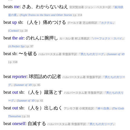
beat
s
me
: さあ、わからないねえ
宮沢賢治著 ジョン・ベスター訳 『
銀河鉄
道の夜
』(
Night Trains to the Stars and Other Stories
) p. 114
beat
up
sb: （人を）痛めつける
グールド著 芝山幹郎訳 『
カクテル
』
(
Cocktail
) p. 20
beat
the
air
: のれんに腕押し
ル・カレ著 村上博基訳 『
パーフェクト・スパイ
』
(
A Perfect Spy
) p. 97
beat
sb: 〜を破る
ハルバースタム著 常盤新平訳 『
男たちの大リーグ
』(
Summer of '49
) p. 158
beat
reporter
: 球団詰めの記者
ハルバースタム著 常盤新平訳 『
男たちの大リー
グ
』(
Summer of '49
) p. 85
beat
out
sb: （人を）蹴落とす
ハルバースタム著 常盤新平訳 『
男たちの大リ
ーグ
』(
Summer of '49
) p. 61
beat
out
sb: （人を）出しぬく
アシモフ著 小尾芙佐訳 『
神々自身
』(
The Gods
Themselves
) p. 51
beat
oneself
: 自滅する
ハルバースタム著 常盤新平訳 『
男たちの大リーグ
』