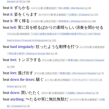
(
Summer of '49
) p. 186
beat
it
: ずらかる
ハメット著 小鷹信光訳 『
赤い収穫
』(
Red Harvest
) p. 83
beat
it
: 姿をくらます
カーヴァー著 村上春樹訳 『
大聖堂
』(
Cathedral
) p. 173
beat
it
: 早く帰る
トゥロー著 上田公子訳 『
有罪答弁
』(
Pleading Guilty
) p. 306
beat
hell
: 実に目を瞠るばかりの素晴らしい演奏を聞かせる
フルガム著 池央耿訳 『
人生に必要な知恵はすべて幼稚園の砂場で学んだ
』(
All I Really
Need to Know I Learned in Kindergarten
) p. 222
beat
hard
irregularly
: 狂ったような動悸を打つ
レンデル著 小尾芙佐訳
『
死を誘う暗号
』(
Talking to Strange Men
) p. 49
beat
feet
: トンズラする
デミル著 上田公子訳 『
将軍の娘
』(
The General's Daughter
) p. 400
beat
feet
: 逃げ出す
デミル著 上田公子訳 『
将軍の娘
』(
The General's Daughter
) p. 71
beat
down
the
doors
: 騒ぐ
ル・カレ著 村上博基訳 『
パーフェクト・スパイ
』(
A
Perfect Spy
) p. 172
beat
down
: 買いたたく
サロー著 土屋尚彦訳 『
大接戦
』(
Head to Head
) p. 50
beat
anything
: 〜たるや実に無比無類だ
カーヴァー著 村上春樹訳 『
大聖
堂
』(
Cathedral
) p. 49