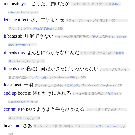
me
beat
s
you
: どうだ、負けたか
トゥロー著 上田公子訳 『
有罪答弁
』
(
Pleading Guilty
) p. 220
let’s
beat
feet
: さ、フケようぜ
スティーヴン・キング著 芝山幹郎訳 『
ニード
フル・シングス
』(
Needful Things
) p. 350
it
beat
s sb: 理解できない
セイヤーズ著 浅羽莢子訳 『
殺人は広告する
』(
Murder
must Advertise
) p. 161
it
beat
s
me
: ほんとにわからないんだ
トゥロー著 上田公子訳 『
有罪答
弁
』(
Pleading Guilty
) p. 250
it
beat
s
me
: 私には何だかさっぱりわからない
アガサ・クリスティー
著 加島祥造訳 『
ナイルに死す
』(
Death on the Nile
) p. 339
for
a
beat
: 一瞬
デミル著 上田公子訳 『
将軍の娘
』(
The General's Daughter
) p. 232
end
up
beat
en: 袋だたきにされる
トゥロー著 上田公子訳 『
有罪答弁
』
(
Pleading Guilty
) p. 39
continue
to
beat
: ようよう手をひかえる
ロンドン著 白石佑光訳 『
白い
牙
』(
White Fang
) p. 133
beat
s
me
: さあ
タランティーノ著 芝山幹郎訳 『
フォー・ルームス
』(
Four Rooms
) p.
143