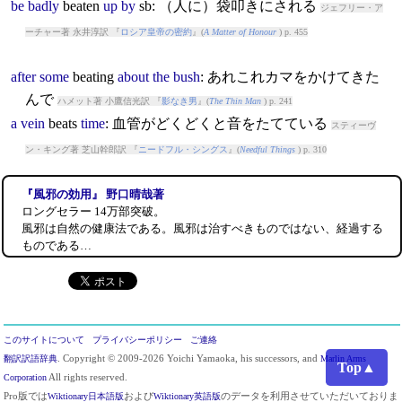
be
badly
beat
en
up
by
sb: （人に）袋叩きにされる
ジェフリー・ア
ーチャー著 永井淳訳 『
ロシア皇帝の密約
』(
A Matter of Honour
) p. 455
after
some
beat
ing
about
the
bush
: あれこれカマをかけてきた
んで
ハメット著 小鷹信光訳 『
影なき男
』(
The Thin Man
) p. 241
a
vein
beat
s
time
: 血管がどくどくと音をたてている
スティーヴ
ン・キング著 芝山幹郎訳 『
ニードフル・シングス
』(
Needful Things
) p. 310
『風邪の効用』 野口晴哉著
ロングセラー 14万部突破。
風邪は自然の健康法である。風邪は治すべきものではない、経過する
ものである…
このサイトについて
プライバシーポリシー
ご連絡
翻訳訳語辞典
. Copyright © 2009-2026 Yoichi Yamaoka, his successors, and
Marlin Arms
Top▲
Corporation
All rights reserved.
Pro版では
Wiktionary日本語版
および
Wiktionary英語版
のデータを利用させていただいておりま