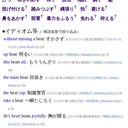
†
†
†
†
†
投げ付ける
踏みつぶす
縄張り
拍
避ける
†
†
†
†
†
鼻をあかす
部署
暴力をふるう
免れる
抑える
●イディオム等
（
↑
単語追加で絞り込み）
without
missing
a
beat
: すかさず
タランティーノ著 芝山幹郎訳 『
フォー・ル
ームス
』(
Four Rooms
) p. 253
up
beat
: 明るい
トゥロー著 上田公子訳 『
有罪答弁
』(
Pleading Guilty
) p. 79
this
beat
s
all
.: もううんざり
カーヴァー著 村上春樹訳 『
大聖堂
』(
Cathedral
) p.
180
the
main
beat
: 目抜き
ル・カレ著 村上博基訳 『
スマイリーと仲間たち
』(
Smiley's
People
) p. 294
the
beat
cop
: 制服警官
トゥロー著 上田公子訳 『
有罪答弁
』(
Pleading Guilty
) p. 58
take
a
beat
: 一瞬たじろぐ
トゥロー著 上田公子訳 『
有罪答弁
』(
Pleading Guilty
)
p. 34
sb’s
heart
beat
s
joyfully
: 胸が躍る
クラーク著 深町真理子訳 『
闇夜に過去がよ
みがえる
』(
Stillwatch
) p. 235