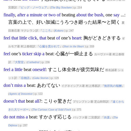
宮磬訳 『
ビッグ・ノーウェア
』(
The Big Nowhere
) p. 214
finally
,
after
a
minute
or
two
of
beat
ing
about
the
bush
, one
say
...:
言葉の上で、好い加減にうろつき廻った結果〜と聞く
夏
目漱石著 マクレラン訳 『
こころ
』(
Kokoro
) p. 247
feel
that
little
click
,
that
beat
of
one’s
heart
: 胸がどきどきする
ギ
ルモア著 村上春樹訳 『
心臓を貫かれて
』(
Shot in the Heart
) p. 359
feel
one’s
ticker
skip
a
beat
: 心臓が一瞬止まる
カーヴァー著 村上春樹
訳 『
大聖堂
』(
Cathedral
) p. 236
feel
a
little
beat
oneself
: すこし体全体が疲労気味だ
椎名誠著 ショ
ット訳 『
岳物語
』(
Gaku Stories
) p. 129
don’t
miss
a
beat
: あわてない
イグネイシアス著 村上博基訳 『
無邪気の報酬
』
(
Agents of Innocence
) p. 122
doesn’t
that
beat
all
?: こりゃ驚きだ
プリンプトン著 芝山幹郎訳 『
遠くから
きた大リーガー
』(
The Curious Case of Sidd Finch
) p. 375
do
not
miss
a
beat
: すかさず応じる
バッファ著 二宮磬訳 『
弁護
』(
The
Defense
) p. 297