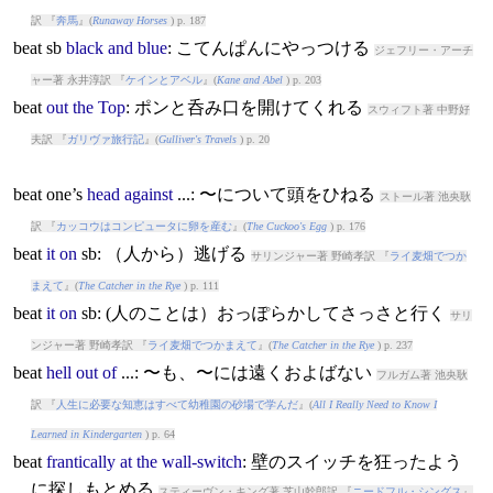
訳 『
奔馬
』(
Runaway Horses
) p. 187
beat
sb
black
and
blue
: こてんぱんにやっつける
ジェフリー・アーチ
ャー著 永井淳訳 『
ケインとアベル
』(
Kane and Abel
) p. 203
beat
out
the
Top
: ポンと呑み口を開けてくれる
スウィフト著 中野好
夫訳 『
ガリヴァ旅行記
』(
Gulliver's Travels
) p. 20
beat
one’s
head
against
...: 〜について頭をひねる
ストール著 池央耿
訳 『
カッコウはコンピュータに卵を産む
』(
The Cuckoo's Egg
) p. 176
beat
it
on
sb: （人から）逃げる
サリンジャー著 野崎孝訳 『
ライ麦畑でつか
まえて
』(
The Catcher in the Rye
) p. 111
beat
it
on
sb: (人のことは）おっぽらかしてさっさと行く
サリ
ンジャー著 野崎孝訳 『
ライ麦畑でつかまえて
』(
The Catcher in the Rye
) p. 237
beat
hell
out
of
...: 〜も、〜には遠くおよばない
フルガム著 池央耿
訳 『
人生に必要な知恵はすべて幼稚園の砂場で学んだ
』(
All I Really Need to Know I
Learned in Kindergarten
) p. 64
beat
frantically
at
the
wall-switch
: 壁のスイッチを狂ったよう
に探しもとめる
スティーヴン・キング著 芝山幹郎訳 『
ニードフル・シングス
』