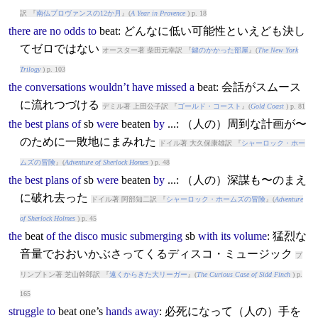
訳 『
南仏プロヴァンスの12か月
』(
A Year in Provence
) p. 18
there
are
no
odds
to
beat
: どんなに低い可能性といえども決し
てゼロではない
オースター著 柴田元幸訳 『
鍵のかかった部屋
』(
The New York
Trilogy
) p. 103
the
conversations
wouldn’t
have
missed
a
beat
: 会話がスムース
に流れつづける
デミル著 上田公子訳 『
ゴールド・コースト
』(
Gold Coast
) p. 81
the
best
plans
of
sb
were
beat
en
by
...: （人の）周到な計画が〜
のために一敗地にまみれた
ドイル著 大久保康雄訳 『
シャーロック・ホー
ムズの冒険
』(
Adventure of Sherlock Homes
) p. 48
the
best
plans
of
sb
were
beat
en
by
...: （人の）深謀も〜のまえ
に破れ去った
ドイル著 阿部知二訳 『
シャーロック・ホームズの冒険
』(
Adventure
of Sherlock Holmes
) p. 45
the
beat
of
the
disco
music
submerging
sb
with
its
volume
: 猛烈な
音量でおおいかぶさってくるディスコ・ミュージック
プ
リンプトン著 芝山幹郎訳 『
遠くからきた大リーガー
』(
The Curious Case of Sidd Finch
) p.
165
struggle
to
beat
one’s
hands
away
: 必死になって（人の）手を