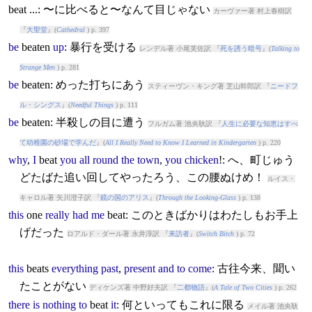
beat
...: 〜に比べると〜なんて目じゃない
カーヴァー著 村上春樹訳
『
大聖堂
』(
Cathedral
) p. 397
be
beat
en
up
: 暴行を受ける
レンデル著 小尾芙佐訳 『
死を誘う暗号
』(
Talking to
Strange Men
) p. 281
be
beat
en: めった打ちにあう
スティーヴン・キング著 芝山幹郎訳 『
ニードフ
ル・シングス
』(
Needful Things
) p. 111
be
beat
en: 半殺しの目に遭う
フルガム著 池央耿訳 『
人生に必要な知恵はすべ
て幼稚園の砂場で学んだ
』(
All I Really Need to Know I Learned in Kindergarten
) p. 220
why
,
I
beat
you
all
round
the
town
,
you
chicken
!: へ、町じゅう
どたばた追い回してやったろう、この腰ぬけめ！
ルイス・
キャロル著 矢川澄子訳 『
鏡の国のアリス
』(
Through the Looking-Glass
) p. 138
this
one
really
had
me
beat
: このときばかりはわたしもお手上
げだった
ロアルド・ダール著 永井淳訳 『
来訪者
』(
Switch Bitch
) p. 72
this
beat
s
everything
past
,
present
and
to
come
: 古往今来、聞い
たことがない
ディケンズ著 中野好夫訳 『
二都物語
』(
A Tale of Two Cities
) p. 262
there
is
nothing
to
beat
it
: 何といってもこれに限る
メイル著 池央耿