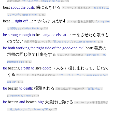
加島祥造訳 『
ナイルに死す
』(
Death on the Nile
) p. 420
beat
about
the
bush
: 歯に衣きせる
マクリーン著 村上博基訳 『
女王陛下のユ
リシーズ号
』(
HMS Ulysses
) p. 393
beat
...
right
off
...: 〜からひっぱがす
ル・カレ著 村上博基訳 『
スマイリー
と仲間たち
』(
Smiley's People
) p. 332
be
strong
enough
to
beat
anyone
else
at
...: 〜をさせたら敵うも
のはない
向田邦子著 カバット訳 『
思い出トランプ
』(
A Deck of Memories
) p. 48
be
both
working
the
right
side
of
the
good-and
evil
beat
: 善悪の
垣根の同じ側で仕事をする
ダニング著 宮脇孝雄訳 『
幻の特装本
』(
The
Bookman's Wake
) p. 13
be
beat
ing
a
path
to
sb’s
door
: （人を）捜しまわって、訪ねて
くる
ヴィラード、ネイグル著 高見浩訳 『
ラヴ・アンド・ウォー
』(
Hemingway in Love
and War
) p. 75
be
beat
en
to
death
: 撲殺される
三島由紀夫著 Weatherby訳 『
仮面の告白
』
(
Confessions of a Mask
) p. 38
be
beat
en
and
beat
en
big
: 大負けに負ける
ハルバースタム著 常盤新平訳
『
男たちの大リーグ
』(
Summer of '49
) p. 176