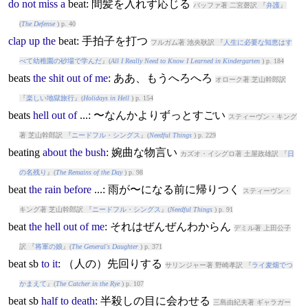
do
not
miss
a
beat
: 間髪を入れず応じる
バッファ著 二宮磬訳 『
弁護
』
(
The Defense
) p. 40
clap
up
the
beat
: 手拍子を打つ
フルガム著 池央耿訳 『
人生に必要な知恵はす
べて幼稚園の砂場で学んだ
』(
All I Really Need to Know I Learned in Kindergarten
) p. 184
beat
s
the
shit
out
of
me
: ああ、もうへろへろ
オローク著 芝山幹郎訳
『
楽しい地獄旅行
』(
Holidays in Hell
) p. 154
beat
s
hell
out
of
...: 〜なんかよりずっとすごい
スティーヴン・キング
著 芝山幹郎訳 『
ニードフル・シングス
』(
Needful Things
) p. 229
beat
ing
about
the
bush
: 婉曲な物言い
カズオ・イシグロ著 土屋政雄訳 『
日
の名残り
』(
The Remains of the Day
) p. 98
beat
the
rain
before
...: 雨が〜になる前に帰りつく
スティーヴン・
キング著 芝山幹郎訳 『
ニードフル・シングス
』(
Needful Things
) p. 91
beat
the
hell
out
of
me
: それはぜんぜんわからん
デミル著 上田公子
訳 『
将軍の娘
』(
The General's Daughter
) p. 371
beat
sb
to
it
: （人の）先回りする
サリンジャー著 野崎孝訳 『
ライ麦畑でつ
かまえて
』(
The Catcher in the Rye
) p. 107
beat
sb
half
to
death
: 半殺しの目に会わせる
三島由紀夫著 ギャラガー