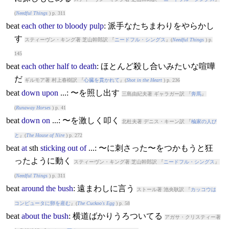
(
Needful Things
) p. 311
beat
each
other
to
bloody
pulp
: 派手なたちまわりをやらかし
す
スティーヴン・キング著 芝山幹郎訳 『
ニードフル・シングス
』(
Needful Things
) p.
145
beat
each
other
half
to
death
: ほとんど殺し合いみたいな喧嘩
だ
ギルモア著 村上春樹訳 『
心臓を貫かれて
』(
Shot in the Heart
) p. 236
beat
down
upon
...: 〜を照し出す
三島由紀夫著 ギャラガー訳 『
奔馬
』
(
Runaway Horses
) p. 41
beat
down
on
...: 〜を激しく叩く
北杜夫著 デニス・キーン訳 『
楡家の人び
と
』(
The House of Nire
) p. 272
beat
at
sth
sticking
out
of
...: 〜に刺さった〜をつかもうと狂
ったように動く
スティーヴン・キング著 芝山幹郎訳 『
ニードフル・シングス
』
(
Needful Things
) p. 311
beat
around
the
bush
: 遠まわしに言う
ストール著 池央耿訳 『
カッコウは
コンピュータに卵を産む
』(
The Cuckoo's Egg
) p. 58
beat
about
the
bush
: 横道ばかりうろついてる
アガサ・クリスティー著