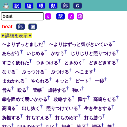
訳
経
環
類
郎
Ｇ
x
訳
?
🎲
beat
郎
国
▼詳細を表示▼
†
†
〜よりずっとましだ
〜よりはずっと気がきいている
†
†
†
†
あらがう
いじめる
かなう
じりじりと照りつける
†
†
†
†
すごく疲れた
つきつける
ときめく
どきどきする
†
†
†
†
なぐる
ぶっつける
ぶつける
へこます
†
†
†
†
†
まぬかれる
やられる
キッと
ビート
一秒
†
†
†
†
†
営み
殴る
管轄
虐待する
強い
†
†
†
†
拳を固めて襲いかかる
攻略する
降す
高鳴らせる
†
†
†
†
高鳴る
出し抜く
照りつけている
生き生きする
†
†
†
†
折檻する
打ちすえる
打ちのめす
打ち勝つ
†
†
†
†
†
†
†
打つ
叩きのめす
叩く
担当
地区
調子
敵