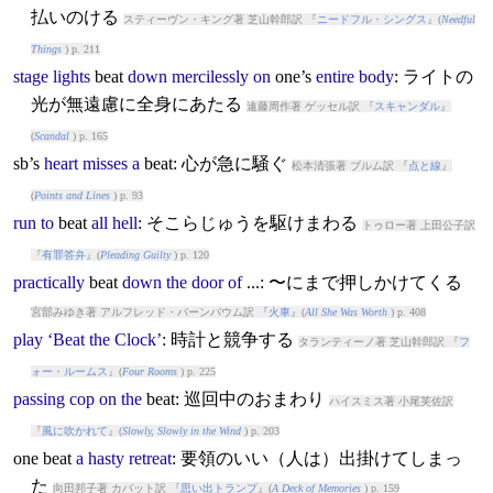
払いのける
スティーヴン・キング著 芝山幹郎訳 『
ニードフル・シングス
』(
Needful
Things
) p. 211
stage
lights
beat
down
mercilessly
on
one’s
entire
body
: ライトの
光が無遠慮に全身にあたる
遠藤周作著 ゲッセル訳 『
スキャンダル
』
(
Scandal
) p. 165
sb’s
heart
misses
a
beat
: 心が急に騒ぐ
松本清張著 ブルム訳 『
点と線
』
(
Points and Lines
) p. 93
run
to
beat
all
hell
: そこらじゅうを駆けまわる
トゥロー著 上田公子訳
『
有罪答弁
』(
Pleading Guilty
) p. 120
practically
beat
down
the
door
of
...: 〜にまで押しかけてくる
宮部みゆき著 アルフレッド・バーンバウム訳 『
火車
』(
All She Was Worth
) p. 408
play
‘Beat
the
Clock’
: 時計と競争する
タランティーノ著 芝山幹郎訳 『
フ
ォー・ルームス
』(
Four Rooms
) p. 225
passing
cop
on
the
beat
: 巡回中のおまわり
ハイスミス著 小尾芙佐訳
『
風に吹かれて
』(
Slowly, Slowly in the Wind
) p. 203
one
beat
a
hasty
retreat
: 要領のいい（人は）出掛けてしまっ
た
向田邦子著 カバット訳 『
思い出トランプ
』(
A Deck of Memories
) p. 159