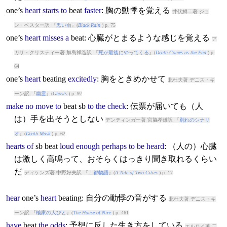
one’s
heart
starts
to
beat
faster
: 胸の動悸を覚える
井伏鱒二著 ジョ
ン・ベスター訳 『
黒い雨
』(
Black Rain
) p. 75
one’s
heart
misses
a
beat
: 心臓がとまるような感じを覚える
ア
ガサ・クリスティー著 加島祥造訳 『
死が最後にやってくる
』(
Death Comes as the End
) p.
64
one’s
heart
beat
ing
excitedly
: 胸をときめかせて
北杜夫著 デニス・キ
ーン訳 『
幽霊
』(
Ghosts
) p. 97
make
no
move
to
beat
sb
to
the
check
: 伝票が届いても（人
は）手を出そうとしない
デンティンガー著 宮脇孝雄訳 『
別れのシナリ
オ
』(
Death Mask
) p. 62
hearts
of
sb
beat
loud
enough
perhaps
to
be
heard
: （人の）心臓
は激しく高鳴って、おそらくはっきり聞き取れるくらい
だ
ディケンズ著 中野好夫訳 『
二都物語
』(
A Tale of Two Cities
) p. 17
hear
one’s
heart
beat
ing: 自分の動悸の音がする
北杜夫著 デニス・キ
ーン訳 『
楡家の人びと
』(
The House of Nire
) p. 461
have
beat
the
odds
: 予想に反した生き方をしている
エルロイ著 二