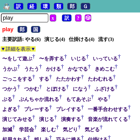
訳
経
環
類
郎
Ｇ
x
訳
?
🎲
play
郎
国
主要訳語: やる(6) 演じる(4) 仕掛ける(4) 流す(3)
▼詳細を表示▼
†
†
†
†
〜をして遊ぶ
〜を弄する
いじる
いっている
†
†
†
†
†
うかぶ
うたう
かける
かなでる
きめこむ
†
†
†
†
ごっこをする
する
たたかわす
たわむれる
†
†
†
†
†
つかう
つかむ
とぼける
になう
ふざける
†
†
†
†
ぶる
ぶんちゃか流れる
もてあそぶ
やる
†
†
†
†
よぎる
プレーする
プレイする
一番手合わせする
†
†
†
†
演じてみせる
演じる
演奏する
音楽が流れてくる
†
†
†
†
†
加減
学芸会
楽しむ
気どり
気どる
†
†
†
†
起用される
娯しみ
巧みに操る
仕掛ける