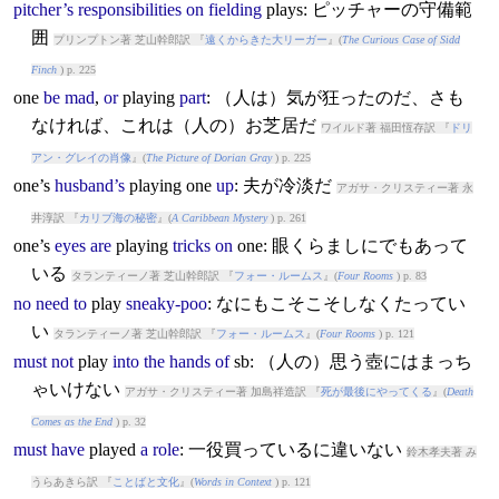
pitcher’s
responsibilities
on
fielding
play
s: ピッチャーの守備範
囲
プリンプトン著 芝山幹郎訳 『
遠くからきた大リーガー
』(
The Curious Case of Sidd
Finch
) p. 225
one
be
mad
,
or
play
ing
part
: （人は）気が狂ったのだ、さも
なければ、これは（人の）お芝居だ
ワイルド著 福田恆存訳 『
ドリ
アン・グレイの肖像
』(
The Picture of Dorian Gray
) p. 225
one’s
husband’s
play
ing one
up
: 夫が冷淡だ
アガサ・クリスティー著 永
井淳訳 『
カリブ海の秘密
』(
A Caribbean Mystery
) p. 261
one’s
eyes
are
play
ing
tricks
on
one: 眼くらましにでもあって
いる
タランティーノ著 芝山幹郎訳 『
フォー・ルームス
』(
Four Rooms
) p. 83
no
need
to
play
sneaky-poo
: なにもこそこそしなくたってい
い
タランティーノ著 芝山幹郎訳 『
フォー・ルームス
』(
Four Rooms
) p. 121
must
not
play
into
the
hands
of
sb: （人の）思う壺にはまっち
ゃいけない
アガサ・クリスティー著 加島祥造訳 『
死が最後にやってくる
』(
Death
Comes as the End
) p. 32
must
have
play
ed
a
role
: 一役買っているに違いない
鈴木孝夫著 み
うらあきら訳 『
ことばと文化
』(
Words in Context
) p. 121