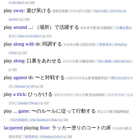
in the Heart
) p. 500
play
away
: 遊び呆ける
安部公房著 ソーンダーズ訳 『
他人の顔
』(
The Face of
Another
) p. 160
play
around
...: （場所）で活躍する
ギルモア著 村上春樹訳 『
心臓を貫か
れて
』(
Shot in the Heart
) p. 115
play
along
with
sb: 同調する
トゥロー著 上田公子訳 『
有罪答弁
』(
Pleading
Guilty
) p. 257
play
along
: 口裏をあわせる
ハメット著 小鷹信光訳 『
赤い収穫
』(
Red Harvest
)
p. 132
play
against
sb: 〜と対戦する
ハルバースタム著 常盤新平訳 『
男たちの大リー
グ
』(
Summer of '49
) p. 10
play
a
trick
: ひっかける
スティーヴン・キング著 芝山幹郎訳 『
ニードフル・シン
グス
』(
Needful Things
) p. 107
play
...
game
: 〜のルールに従って行動する
ダニング著 宮脇孝雄訳
『
幻の特装本
』(
The Bookman's Wake
) p. 502
lacquered
play
ing
floor
: ラッカー塗りのコートの床
トゥロー著 上
田公子訳 『
有罪答弁
』(
Pleading Guilty
) p. 282