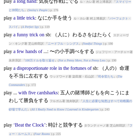
play
a
long
hand
: 気長な作戦にでる
ル・カレ著 村上博基訳 『
スマイリー
と仲間たち
』(
Smiley's People
) p. 276
play
a
little
trick
: なにか手を使う
ル・カレ著 村上博基訳 『
パーフェクト・
スパイ
』(
A Perfect Spy
) p. 119
play
a
funny
trick
on
sb: （人に）わるさをはたらく
スティーヴ
ン・キング著 芝山幹郎訳 『
ニードフル・シングス
』(
Needful Things
) p. 190
play
a
few
hands
of
...: 〜の小手調べをする
ジェフリー・アーチャー著
永井淳訳 『
100万ドルを取り返せ
』(
Not a Penny More, Not a Penny Less
) p. 190
play
a
disproportionate
role
in
the
fortunes
of
sb: （人の）命運
を不当に左右する
ウッドワード著 染田屋・石山訳 『
司令官たち
』(
The
Commanders
) p. 172
play
...
with
five
cardsharks
: 五人の賭博師どもを向こうにま
わして勝負をする
フルガム著 池央耿訳 『
人生に必要な知恵はすべて幼稚園の
砂場で学んだ
』(
All I Really Need to Know I Learned in Kindergarten
) p. 243
play
‘Beat
the
Clock’
: 時計と競争する
タランティーノ著 芝山幹郎訳 『
フ
ォー・ルームス
』(
Four Rooms
) p. 225