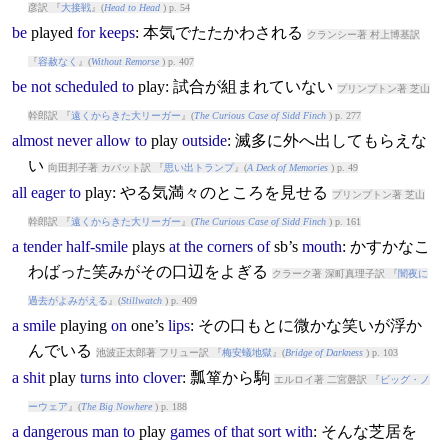
彦訳 『
大接戦
』(
Head to Head
) p. 54
be
play
ed
for
keeps
: 本気でたたかわされる
クランシー著 村上博基訳
『
容赦なく
』(
Without Remorse
) p. 407
be
not
scheduled
to
play
: 試合が組まれていない
プリンプトン著 芝山
幹郎訳 『
遠くからきた大リーガー
』(
The Curious Case of Sidd Finch
) p. 277
almost
never
allow
to
play
outside
: 滅多に外へ出してもらえな
い
向田邦子著 カバット訳 『
思い出トランプ
』(
A Deck of Memories
) p. 49
all
eager
to
play
: やる気満々のところを見せる
プリンプトン著 芝山
幹郎訳 『
遠くからきた大リーガー
』(
The Curious Case of Sidd Finch
) p. 161
a
tender
half-smile
play
s
at
the
corners
of
sb’s
mouth
: かすかなこ
わばった笑みがその口辺をよぎる
クラーク著 深町真理子訳 『
闇夜に
過去がよみがえる
』(
Stillwatch
) p. 409
a
smile
play
ing
on
one’s
lips
: その口もとに微かな笑いが浮か
んでいる
池波正太郎著 フリュー訳 『
梅安蟻地獄
』(
Bridge of Darkness
) p. 103
a
shit
play
turns
into
clover
: 瓢箪から駒
エルロイ著 二宮磬訳 『
ビッグ・ノ
ーウェア
』(
The Big Nowhere
) p. 188
a
dangerous
man
to
play
games
of
that
sort
with
: そんな芝居を