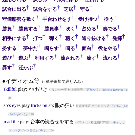
†
†
†
†
試合に出る
試合をする
芝居
守る
†
†
†
†
守備態勢を敷く
手合わせをす
受け持つ
従う
†
†
†
†
†
†
勝負
勝負する
勝負事
吹く
占める
奏でる
†
†
†
†
†
†
相手にする
打つ
弾く
聴く
通り抜ける
発揮
†
†
†
†
†
†
扮する
夢中だ
鳴らす
鳴る
面白
役をやる
†
†
†
†
†
†
遊び
遊ぶ
利用する
流される
流す
流れる
†
†
弄す
泛かぶ
●イディオム等
（
↑
単語追加で絞り込み）
skillful
play
: かけひき
クランシー著 村上博基訳 『
容赦なく
』(
Without Remorse
) p.
38
sb’s
eyes
play
tricks
on
sb: 眼の狂い
川端康成著 ホールマン訳 『
古都
』(
The
Old Capital
) p. 146
read
the
play
: 台本の読合せをする
ヘプバーン著 芝山幹郎訳 『
キャサリ
ン・ヘプバーン自伝
』(
Me
) p. 104