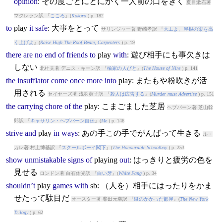
opinion
: その度ごとにとにかく一人前の口をきく
夏目漱石著
マクレラン訳 『
こころ
』(
Kokoro
) p. 182
to
play
it
safe
: 大事をとって
サリンジャー著 野崎孝訳 『
大工よ、屋根の梁を高
く上げよ
』(
Raise High The Roof Beam, Carpenters
) p. 19
there
are
no
end
of
friends
to
play
with
: 遊び相手にも事欠きは
しない
北杜夫著 デニス・キーン訳 『
楡家の人びと
』(
The House of Nire
) p. 141
the
insufflator
come
once
more
into
play
: またもや粉吹きが活
用される
セイヤーズ著 浅羽莢子訳 『
殺人は広告する
』(
Murder must Advertise
) p. 151
the
carrying
chore
of
the
play
: こまごました芝居
ヘプバーン著 芝山幹
郎訳 『
キャサリン・ヘプバーン自伝
』(
Me
) p. 146
strive
and
play
in
ways
: あの手この手でがんばって生きる
ル・
カレ著 村上博基訳 『
スクールボーイ閣下
』(
The Honourable Schoolboy
) p. 253
show
unmistakable
signs
of
play
ing
out
: はっきりと疲労の色を
見せる
ロンドン著 白石佑光訳 『
白い牙
』(
White Fang
) p. 34
shouldn’t
play
games
with
sb: （人を）相手にはったりをかま
せたって駄目だ
オースター著 柴田元幸訳 『
鍵のかかった部屋
』(
The New York
Trilogy
) p. 62