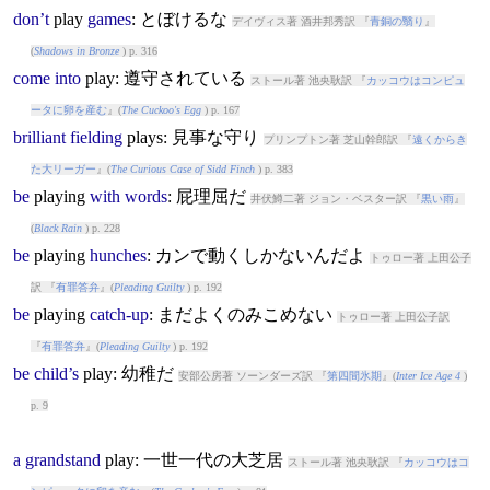
don’t
play
games
: とぼけるな
デイヴィス著 酒井邦秀訳 『
青銅の翳り
』
(
Shadows in Bronze
) p. 316
come
into
play
: 遵守されている
ストール著 池央耿訳 『
カッコウはコンピュ
ータに卵を産む
』(
The Cuckoo's Egg
) p. 167
brilliant
fielding
play
s: 見事な守り
プリンプトン著 芝山幹郎訳 『
遠くからき
た大リーガー
』(
The Curious Case of Sidd Finch
) p. 383
be
play
ing
with
words
: 屁理屈だ
井伏鱒二著 ジョン・ベスター訳 『
黒い雨
』
(
Black Rain
) p. 228
be
play
ing
hunches
: カンで動くしかないんだよ
トゥロー著 上田公子
訳 『
有罪答弁
』(
Pleading Guilty
) p. 192
be
play
ing
catch-up
: まだよくのみこめない
トゥロー著 上田公子訳
『
有罪答弁
』(
Pleading Guilty
) p. 192
be
child’s
play
: 幼稚だ
安部公房著 ソーンダーズ訳 『
第四間氷期
』(
Inter Ice Age 4
)
p. 9
a
grandstand
play
: 一世一代の大芝居
ストール著 池央耿訳 『
カッコウはコ