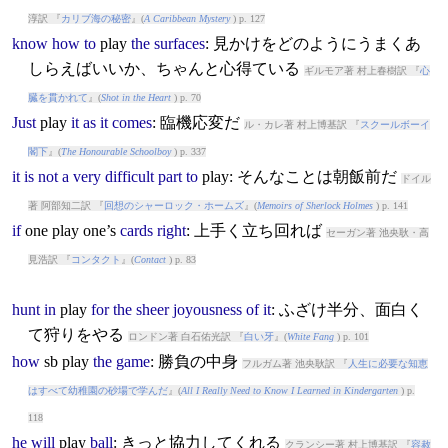
淳訳 『
カリブ海の秘密
』(
A Caribbean Mystery
) p. 127
know
how
to
play
the
surfaces
: 見かけをどのようにうまくあ
しらえばいいか、ちゃんと心得ている
ギルモア著 村上春樹訳 『
心
臓を貫かれて
』(
Shot in the Heart
) p. 70
Just
play
it
as
it
comes
: 臨機応変だ
ル・カレ著 村上博基訳 『
スクールボーイ
閣下
』(
The Honourable Schoolboy
) p. 337
it
is
not
a
very
difficult
part
to
play
: そんなことは朝飯前だ
ドイル
著 阿部知二訳 『
回想のシャーロック・ホームズ
』(
Memoirs of Sherlock Holmes
) p. 141
if
one
play
one’s
cards
right
: 上手く立ち回れば
セーガン著 池央耿・高
見浩訳 『
コンタクト
』(
Contact
) p. 83
hunt
in
play
for
the
sheer
joyousness
of
it
: ふざけ半分、面白く
て狩りをやる
ロンドン著 白石佑光訳 『
白い牙
』(
White Fang
) p. 101
how
sb
play
the
game
: 勝負の中身
フルガム著 池央耿訳 『
人生に必要な知恵
はすべて幼稚園の砂場で学んだ
』(
All I Really Need to Know I Learned in Kindergarten
) p.
118
he
will
play
ball
: きっと協力してくれる
クランシー著 村上博基訳 『
容赦