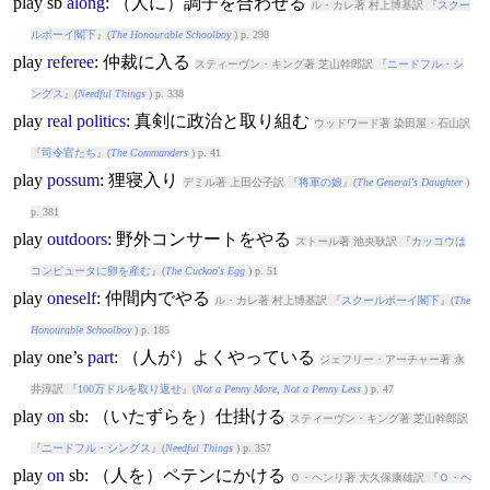
play
sb
along
: （人に）調子を合わせる
ル・カレ著 村上博基訳 『
スクー
ルボーイ閣下
』(
The Honourable Schoolboy
) p. 298
play
referee
: 仲裁に入る
スティーヴン・キング著 芝山幹郎訳 『
ニードフル・シ
ングス
』(
Needful Things
) p. 338
play
real
politics
: 真剣に政治と取り組む
ウッドワード著 染田屋・石山訳
『
司令官たち
』(
The Commanders
) p. 41
play
possum
: 狸寝入り
デミル著 上田公子訳 『
将軍の娘
』(
The General's Daughter
)
p. 381
play
outdoors
: 野外コンサートをやる
ストール著 池央耿訳 『
カッコウは
コンピュータに卵を産む
』(
The Cuckoo's Egg
) p. 51
play
oneself
: 仲間内でやる
ル・カレ著 村上博基訳 『
スクールボーイ閣下
』(
The
Honourable Schoolboy
) p. 185
play
one’s
part
: （人が）よくやっている
ジェフリー・アーチャー著 永
井淳訳 『
100万ドルを取り返せ
』(
Not a Penny More, Not a Penny Less
) p. 47
play
on
sb: （いたずらを）仕掛ける
スティーヴン・キング著 芝山幹郎訳
『
ニードフル・シングス
』(
Needful Things
) p. 357
play
on
sb: （人を）ペテンにかける
Ｏ・ヘンリ著 大久保康雄訳 『
Ｏ・ヘ