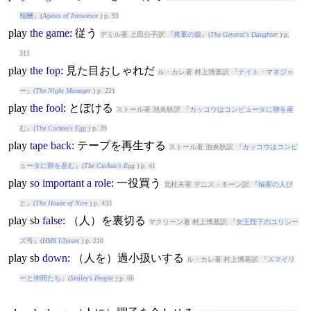
報酬
』(
Agents of Innocence
) p. 93
play
the
game
: 従う
デミル著 上田公子訳 『
将軍の娘
』(
The General's Daughter
) p.
311
play
the
fop
: 見た目おしゃれだ
ル・カレ著 村上博基訳 『
ナイト・マネジャ
ー
』(
The Night Manager
) p. 221
play
the
fool
: とぼける
ストール著 池央耿訳 『
カッコウはコンピュータに卵を産
む
』(
The Cuckoo's Egg
) p. 39
play
tape
back
: テープを再生する
ストール著 池央耿訳 『
カッコウはコンピ
ュータに卵を産む
』(
The Cuckoo's Egg
) p. 41
play
so
important
a
role
: 一役買う
北杜夫著 デニス・キーン訳 『
楡家の人び
と
』(
The House of Nire
) p. 433
play
sb
false
: （人）を裏切る
マクリーン著 村上博基訳 『
女王陛下のユリシー
ズ号
』(
HMS Ulysses
) p. 210
play
sb
down
: （人を）過小扱いする
ル・カレ著 村上博基訳 『
スマイリ
ーと仲間たち
』(
Smiley's People
) p. 66