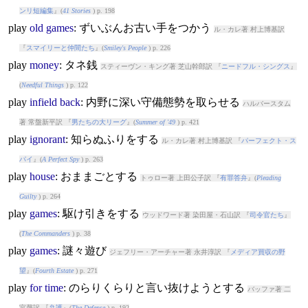
ンリ短編集
』(
41 Stories
) p. 198
play
old
games
: ずいぶんお古い手をつかう
ル・カレ著 村上博基訳
『
スマイリーと仲間たち
』(
Smiley's People
) p. 226
play
money
: タネ銭
スティーヴン・キング著 芝山幹郎訳 『
ニードフル・シングス
』
(
Needful Things
) p. 122
play
infield
back
: 内野に深い守備態勢を取らせる
ハルバースタム
著 常盤新平訳 『
男たちの大リーグ
』(
Summer of '49
) p. 421
play
ignorant
: 知らぬふりをする
ル・カレ著 村上博基訳 『
パーフェクト・ス
パイ
』(
A Perfect Spy
) p. 263
play
house
: おままごとする
トゥロー著 上田公子訳 『
有罪答弁
』(
Pleading
Guilty
) p. 264
play
games
: 駆け引きをする
ウッドワード著 染田屋・石山訳 『
司令官たち
』
(
The Commanders
) p. 38
play
games
: 謎々遊び
ジェフリー・アーチャー著 永井淳訳 『
メディア買収の野
望
』(
Fourth Estate
) p. 271
play
for
time
: のらりくらりと言い抜けようとする
バッファ著 二
宮磬訳 『
弁護
』(
The Defense
) p. 192