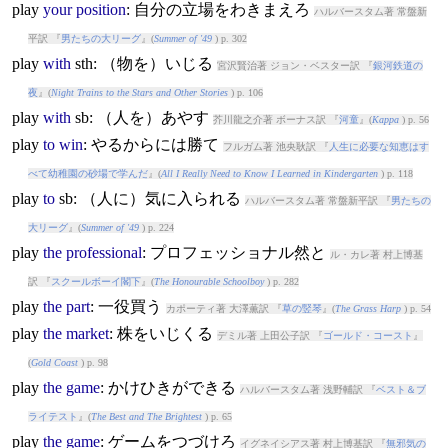
play
your
position
: 自分の立場をわきまえろ
ハルバースタム著 常盤新
平訳 『
男たちの大リーグ
』(
Summer of '49
) p. 302
play
with
sth: （物を）いじる
宮沢賢治著 ジョン・ベスター訳 『
銀河鉄道の
夜
』(
Night Trains to the Stars and Other Stories
) p. 106
play
with
sb: （人を）あやす
芥川龍之介著 ボーナス訳 『
河童
』(
Kappa
) p. 56
play
to
win
: やるからには勝て
フルガム著 池央耿訳 『
人生に必要な知恵はす
べて幼稚園の砂場で学んだ
』(
All I Really Need to Know I Learned in Kindergarten
) p. 118
play
to
sb: （人に）気に入られる
ハルバースタム著 常盤新平訳 『
男たちの
大リーグ
』(
Summer of '49
) p. 224
play
the
professional
: プロフェッショナル然と
ル・カレ著 村上博基
訳 『
スクールボーイ閣下
』(
The Honourable Schoolboy
) p. 282
play
the
part
: 一役買う
カポーティ著 大澤薫訳 『
草の竪琴
』(
The Grass Harp
) p. 54
play
the
market
: 株をいじくる
デミル著 上田公子訳 『
ゴールド・コースト
』
(
Gold Coast
) p. 98
play
the
game
: かけひきができる
ハルバースタム著 浅野輔訳 『
ベスト＆ブ
ライテスト
』(
The Best and The Brightest
) p. 65
play
the
game
: ゲームをつづけろ
イグネイシアス著 村上博基訳 『
無邪気の