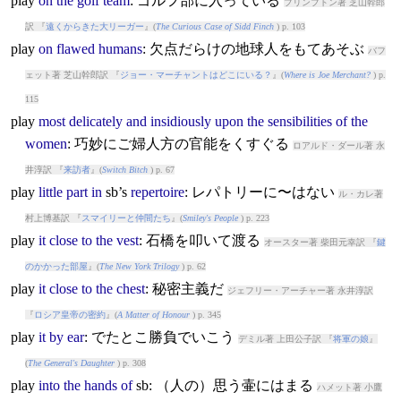
play
on
the
golf
team
: ゴルフ部に入っている
プリンプトン著 芝山幹郎
訳 『
遠くからきた大リーガー
』(
The Curious Case of Sidd Finch
) p. 103
play
on
flawed
humans
: 欠点だらけの地球人をもてあそぶ
バフ
ェット著 芝山幹郎訳 『
ジョー・マーチャントはどこにいる？
』(
Where is Joe Merchant?
) p.
115
play
most
delicately
and
insidiously
upon
the
sensibilities
of
the
women
: 巧妙にご婦人方の官能をくすぐる
ロアルド・ダール著 永
井淳訳 『
来訪者
』(
Switch Bitch
) p. 67
play
little
part
in
sb’s
repertoire
: レパトリーに〜はない
ル・カレ著
村上博基訳 『
スマイリーと仲間たち
』(
Smiley's People
) p. 223
play
it
close
to
the
vest
: 石橋を叩いて渡る
オースター著 柴田元幸訳 『
鍵
のかかった部屋
』(
The New York Trilogy
) p. 62
play
it
close
to
the
chest
: 秘密主義だ
ジェフリー・アーチャー著 永井淳訳
『
ロシア皇帝の密約
』(
A Matter of Honour
) p. 345
play
it
by
ear
: でたとこ勝負でいこう
デミル著 上田公子訳 『
将軍の娘
』
(
The General's Daughter
) p. 308
play
into
the
hands
of
sb: （人の）思う壷にはまる
ハメット著 小鷹