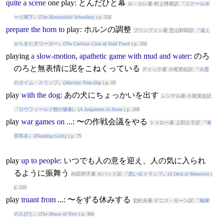
quite
a
scene
one
play
: とんだひと幕
ル・カレ著 村上博基訳 『
スクールボ
ーイ閣下
』(
The Honourable Schoolboy
) p. 326
prepare
the
horn
to
play
: ホルンの調整
プリンプトン著 芝山幹郎訳 『
遠く
からきた大リーガー
』(
The Curious Case of Sidd Finch
) p. 350
play
ing
a
slow-motion
,
apathetic
game
with
mud
and
water
: のろ
のろと無表情に泥をこねくっている
ディック著 小尾芙佐訳 『
火星
のタイム・スリップ
』(
Martian Time-Slip
) p. 69
play
with
the
dog
: あの犬にちょっかいを出す
レンデル著 小尾芙佐訳
『
ロウフィールド館の惨劇
』(
A Judgement in Stone
) p. 268
play
war
games
on
...: 〜の作戦会議をやる
トゥロー著 上田公子訳 『
有
罪答弁
』(
Pleading Guilty
) p. 79
play
up
to
people
: いつでも人の意を迎え、人の気に入られ
るように振舞う
向田邦子著 カバット訳 『
思い出トランプ
』(
A Deck of Memories
)
p. 210
play
truant
from
...: 〜をずる休みする
北杜夫著 デニス・キーン訳 『
楡家
の人びと
』(
The House of Nire
) p. 460