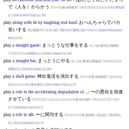
で（人を）からかう
ストール著 池央耿訳 『
カッコウはコンピュータに卵を産
む
』(
The Cuckoo's Egg
) p. 264
play
along
with
sb
by
laughing
real
loud
: おべんちゃらでバカ
笑いする
村上龍著 アンドルー訳 『
限りなく透明に近いブルー
』(
Almost Transparent
Blue
) p. 14
play
a
straight
game
: まっとうな仕事をする
ル・カレ著 村上博基訳
『
スマイリーと仲間たち
』(
Smiley's People
) p. 238
play
a
straight
bat
: まっとうにやる
ル・カレ著 村上博基訳 『
スマイリーと
仲間たち
』(
Smiley's People
) p. 260
play
a
shell
game
: 神出鬼没を演出する
ストール著 池央耿訳 『
カッコウ
はコンピュータに卵を産む
』(
The Cuckoo's Egg
) p. 52
play
a
role
in
the
accelerating
degradation
of
...: 〜の悪化を加速
させている
ステファン・シュミットハイニー著 BCSD訳 『
チェンジング・コー
ス
』(
Changing Course
) p. 4
play
a
role
in
sth: 〜に関与する
ウッドワード著 染田屋・石山訳 『
司令官た
ち
』(
The Commanders
) p. 11