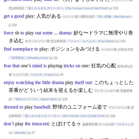
芝山幹郎訳 『
遠くからきた大リーガー
』(
The Curious Case of Sidd Finch
) p. 378
get
a
good
play
: 人気がある
ハメット著 小鷹信光訳 『
赤い収穫
』(
Red Harvest
)
p. 129
force
sb
to
play
out
some
...
drama
: 妙な〜ドラマに無理やり巻
き込む
タランティーノ著 芝山幹郎訳 『
フォー・ルームス
』(
Four Rooms
) p. 210
find
someplace
to
play
: ポジションをみつける
トゥロー著 上田公子訳
『
有罪答弁
』(
Pleading Guilty
) p. 26
fear
that
one’s
mind
is
play
ing
tricks
on
one: 狂気の心配
吉本ばなな
著 シェリフ訳 『
とかげ
』(
Lizard
) p. 18
enjoy
watching
the
little
drama
play
itself
out
: このちょっとした
茶番がどういう結末を迎えるか楽しむ
デンティンガー著 宮脇孝雄
訳 『
別れのシナリオ
』(
Death Mask
) p. 130
dressed
to
play
baseball
: 野球のユニフォーム姿で
プリンプトン著 芝
山幹郎訳 『
遠くからきた大リーガー
』(
The Curious Case of Sidd Finch
) p. 206
don’t
play
the
innocent
: とぼけてるゥ
遠藤周作著 ゲッセル訳 『
スキャンダ
ル
』(
Scandal
) p. 17