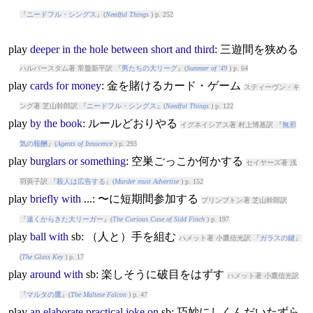
『
ニードフル・シングス
』(
Needful Things
) p. 252
play
deeper
in
the
hole
between
short
and
third
: 三遊間を狭める
ハルバースタム著 常盤新平訳 『
男たちの大リーグ
』(
Summer of '49
) p. 64
play
cards
for
money
: 金を賭けるカード・ゲーム
スティーヴン・キ
ング著 芝山幹郎訳 『
ニードフル・シングス
』(
Needful Things
) p. 122
play
by
the
book
: ルールどおりやる
イグネイシアス著 村上博基訳 『
無邪
気の報酬
』(
Agents of Innocence
) p. 293
play
burglars
or
something
: 空巣ごっこか何かする
セイヤーズ著 浅
羽莢子訳 『
殺人は広告する
』(
Murder must Advertise
) p. 152
play
briefly
with
...: 〜に短期間参加する
プリンプトン著 芝山幹郎訳
『
遠くからきた大リーガー
』(
The Curious Case of Sidd Finch
) p. 197
play
ball
with
sb: （人と）手を組む
ハメット著 小鷹信光訳 『
ガラスの鍵
』
(
The Glass Key
) p. 17
play
around
with
sb: 楽しそうに破目をはずす
ハメット著 小鷹信光訳
『
マルタの鷹
』(
The Maltese Falcon
) p. 47
play
an
elaborate
practical
joke
on
sb: 巧妙にしくんだいたずら