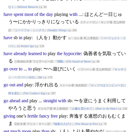
なく
』(
Without Remorse
) p. 81
have
spent
most
of
the
day
play
ing
with
...: ほとんど一日じゅ
う〜にかかりっきりになっている
スティーヴン・キング著 芝山幹郎
訳 『
ニードフル・シングス
』(
Needful Things
) p. 265
have
sb
in
play
: （人を）動かす
ル・カレ著 村上博基訳 『
パーフェクト・ス
パイ
』(
A Perfect Spy
) p. 129
have
already
learned
to
play
the
hypocrite
: 偽善者を気取ってい
る
三島由紀夫著 ウエザービー訳 『
潮騒
』(
The Sound of Waves
) p. 60
go
over
to
...
to
play
: 〜へ遊びにいく
ヘプバーン著 芝山幹郎訳 『
キャサリ
ン・ヘプバーン自伝
』(
Me
) p. 170
go
out
and
play
: 浮かれ出る
ストール著 池央耿訳 『
カッコウはコンピュータに
卵を産む
』(
The Cuckoo's Egg
) p. 207
go
ahead
and
play
...
straight
with
sb: 〜を逆にうまく利用して
やろうと思う
ギルモア著 村上春樹訳 『
心臓を貫かれて
』(
Shot in the Heart
) p. 230
giving
one’s
fertile
fancy
free
play
: 奔逸する連想のおもむくま
ま
北杜夫著 デニス・キーン訳 『
楡家の人びと
』(
The House of Nire
) p. 76
get
much
more
play
than
sb: （人）よりも華やかだ
プリンプトン著