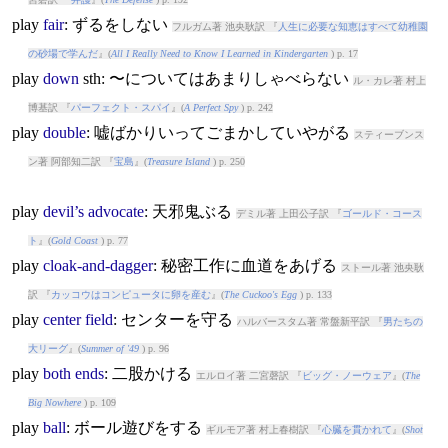
play
fair
: ずるをしない
フルガム著 池央耿訳 『
人生に必要な知恵はすべて幼稚園
の砂場で学んだ
』(
All I Really Need to Know I Learned in Kindergarten
) p. 17
play
down
sth: 〜についてはあまりしゃべらない
ル・カレ著 村上
博基訳 『
パーフェクト・スパイ
』(
A Perfect Spy
) p. 242
play
double
: 嘘ばかりいってごまかしていやがる
スティーブンス
ン著 阿部知二訳 『
宝島
』(
Treasure Island
) p. 250
play
devil’s
advocate
: 天邪鬼ぶる
デミル著 上田公子訳 『
ゴールド・コース
ト
』(
Gold Coast
) p. 77
play
cloak-and-dagger
: 秘密工作に血道をあげる
ストール著 池央耿
訳 『
カッコウはコンピュータに卵を産む
』(
The Cuckoo's Egg
) p. 133
play
center
field
: センターを守る
ハルバースタム著 常盤新平訳 『
男たちの
大リーグ
』(
Summer of '49
) p. 96
play
both
ends
: 二股かける
エルロイ著 二宮磬訳 『
ビッグ・ノーウェア
』(
The
Big Nowhere
) p. 109
play
ball
: ボール遊びをする
ギルモア著 村上春樹訳 『
心臓を貫かれて
』(
Shot