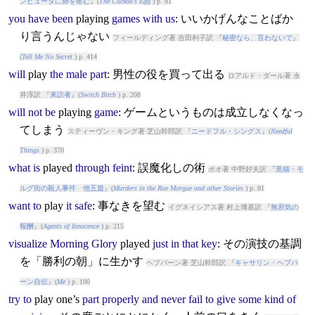
ンピュータに卵を産む
』(
The Cuckoo's Egg
) p. 81
you
have
been
play
ing
games
with
us
: いいかげんなことばか
り言うんじゃない
フィールディング著 吉田利子訳 『
秘密なら、言わないで
』
(
Tell Me No Secret
) p. 414
will
play
the
male
part
: 男性の役を買って出る
ロアルド・ダール著 永
井淳訳 『
来訪者
』(
Switch Bitch
) p. 208
will
not
be
play
ing
game
: ゲームというものは成立しなくなっ
てしまう
スティーヴン・キング著 芝山幹郎訳 『
ニードフル・シングス
』(
Needful
Things
) p. 370
what
is
play
ed
through
feint
: 誤魔化しの術
ポオ著 中野好夫訳 『
黒猫・モ
ルグ街の殺人事件 他五篇
』(
Murders in the Rue Morgue and other Stories
) p. 81
want
to
play
it
safe
: 事なきを望む
イグネイシアス著 村上博基訳 『
無邪気の
報酬
』(
Agents of Innocence
) p. 215
visualize
Morning
Glory
play
ed
just
in
that
key
: その演技の基調
を「勝利の朝」に生かす
ヘプバーン著 芝山幹郎訳 『
キャサリン・ヘプバ
ーン自伝
』(
Me
) p. 190
try
to
play
one’s
part
properly
and
never
fail
to
give
some
kind
of