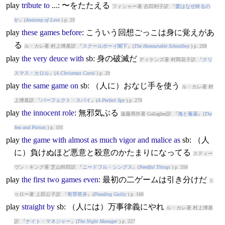
play
tribute
to
...: 〜をたたえる
フィシャー著 吉田利子訳 『
愛はなぜ終るの
か
』(
Anatomy of Love
) p. 29
play
these
games
before
: こういう回想ごっこは身に覚えがあ
る
ル・カレ著 村上博基訳 『
スクールボーイ閣下
』(
The Honourable Schoolboy
) p. 208
play
the
very
deuce
with
sb: 身の破滅だ
ディケンズ著 村岡花子訳 『
クリ
スマス・カロル
』(
A Christmas Carol
) p. 29
play
the
same
game
on
sb: （人に）おなじ手を使う
ル・カレ著 村
上博基訳 『
パーフェクト・スパイ
』(
A Perfect Spy
) p. 278
play
the
innocent
role
: 無邪気ぶる
遠藤周作著 Gallagher訳 『
海と毒薬
』(
The
Sea and Poison
) p. 101
play
the
game
with
almost
as
much
vigor
and
malice
as
sb: （人
に）負けぬほど悪意と殺意のかたまりになってる
スティー
ヴン・キング著 芝山幹郎訳 『
ニードフル・シングス
』(
Needful Things
) p. 358
play
the
first
two
games
even
: 最初の二ゲームは引き分けだ
ト
ゥロー著 上田公子訳 『
有罪答弁
』(
Pleading Guilty
) p. 160
play
straight
by
sb: （人には）万事律義にやれ
ル・カレ著 村上博基
訳 『
ナイト・マネジャー
』(
The Night Manager
) p. 227