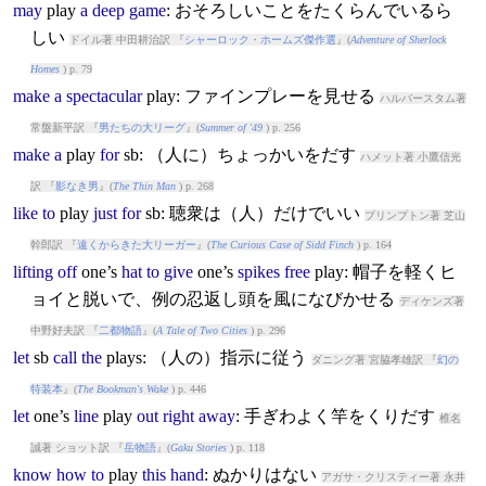
may
play
a
deep
game
: おそろしいことをたくらんでいるら
しい
ドイル著 中田耕治訳 『
シャーロック・ホームズ傑作選
』(
Adventure of Sherlock
Homes
) p. 79
make
a
spectacular
play
: ファインプレーを見せる
ハルバースタム著
常盤新平訳 『
男たちの大リーグ
』(
Summer of '49
) p. 256
make
a
play
for
sb: （人に）ちょっかいをだす
ハメット著 小鷹信光
訳 『
影なき男
』(
The Thin Man
) p. 268
like
to
play
just
for
sb: 聴衆は（人）だけでいい
プリンプトン著 芝山
幹郎訳 『
遠くからきた大リーガー
』(
The Curious Case of Sidd Finch
) p. 164
lifting
off
one’s
hat
to
give
one’s
spikes
free
play
: 帽子を軽くヒ
ョイと脱いで、例の忍返し頭を風になびかせる
ディケンズ著
中野好夫訳 『
二都物語
』(
A Tale of Two Cities
) p. 296
let
sb
call
the
play
s: （人の）指示に従う
ダニング著 宮脇孝雄訳 『
幻の
特装本
』(
The Bookman's Wake
) p. 446
let
one’s
line
play
out
right
away
: 手ぎわよく竿をくりだす
椎名
誠著 ショット訳 『
岳物語
』(
Gaku Stories
) p. 118
know
how
to
play
this
hand
: ぬかりはない
アガサ・クリスティー著 永井