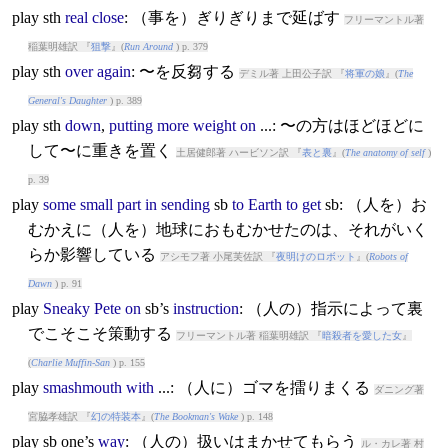
play
sth
real
close
: （事を）ぎりぎりまで延ばす
フリーマントル著
稲葉明雄訳 『
狙撃
』(
Run Around
) p. 379
play
sth
over
again
: 〜を反芻する
デミル著 上田公子訳 『
将軍の娘
』(
The
General's Daughter
) p. 389
play
sth
down
,
putting
more
weight
on
...: 〜の方はほどほどに
して〜に重きを置く
土居健郎著 ハービソン訳 『
表と裏
』(
The anatomy of self
)
p. 39
play
some
small
part
in
sending
sb
to
Earth
to
get
sb: （人を）お
むかえに（人を）地球におもむかせたのは、それがいく
らか影響している
アシモフ著 小尾芙佐訳 『
夜明けのロボット
』(
Robots of
Dawn
) p. 91
play
Sneaky
Pete
on
sb’s
instruction
: （人の）指示によって裏
でこそこそ策動する
フリーマントル著 稲葉明雄訳 『
暗殺者を愛した女
』
(
Charlie Muffin-San
) p. 155
play
smashmouth
with
...: （人に）ゴマを擂りまくる
ダニング著
宮脇孝雄訳 『
幻の特装本
』(
The Bookman's Wake
) p. 148
play
sb one’s
way
: （人の）扱いはまかせてもらう
ル・カレ著 村