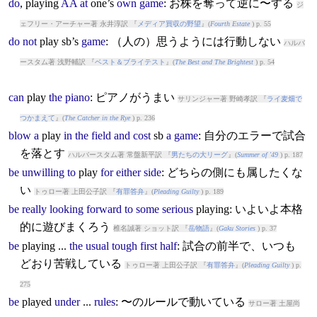
do
,
play
ing
AA
at
one’s
own
game
: お株を奪って逆に〜する
ジ
ェフリー・アーチャー著 永井淳訳 『
メディア買収の野望
』(
Fourth Estate
) p. 55
do
not
play
sb’s
game
: （人の）思うようには行動しない
ハルバ
ースタム著 浅野輔訳 『
ベスト＆ブライテスト
』(
The Best and The Brightest
) p. 54
can
play
the
piano
: ピアノがうまい
サリンジャー著 野崎孝訳 『
ライ麦畑で
つかまえて
』(
The Catcher in the Rye
) p. 236
blow
a
play
in
the
field
and
cost
sb
a
game
: 自分のエラーで試合
を落とす
ハルバースタム著 常盤新平訳 『
男たちの大リーグ
』(
Summer of '49
) p. 187
be
unwilling
to
play
for
either
side
: どちらの側にも属したくな
い
トゥロー著 上田公子訳 『
有罪答弁
』(
Pleading Guilty
) p. 189
be
really
looking
forward
to
some
serious
play
ing: いよいよ本格
的に遊びまくろう
椎名誠著 ショット訳 『
岳物語
』(
Gaku Stories
) p. 37
be
play
ing ...
the
usual
tough
first
half
: 試合の前半で、いつも
どおり苦戦している
トゥロー著 上田公子訳 『
有罪答弁
』(
Pleading Guilty
) p.
275
be
play
ed
under
...
rules
: 〜のルールで動いている
サロー著 土屋尚