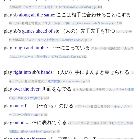
上博基訳 『
スクールボーイ閣下
』(
The Honourable Schoolboy
) p. 404
play
sb
along
all
the
same
: ここは相手に合わせることにする
ル・カレ著 村上博基訳 『
スクールボーイ閣下
』(
The Honourable Schoolboy
) p. 110
play
sb’s
games
ahead
of
sb: （人の）先手先手を打つ
ル・カレ著
村上博基訳 『
スマイリーと仲間たち
』(
Smiley's People
) p. 22
play
rough
and
tumble
...: 〜にこっている
ストール著 池央耿訳 『
カッコ
ウはコンピュータに卵を産む
』(
The Cuckoo's Egg
) p. 182
play
right
into
sb’s
hands
: （人の）手にまんまと乗せられる
マ
キャフリイ著 小尾芙佐訳 『
竜の探索
』(
Dragonquest
) p. 63
play
over
the
river
: 川面をなでる
ル・カレ著 村上博基訳 『
スマイリーと仲間
たち
』(
Smiley's People
) p. 513
play
out
off
...: （〜から）のびる
ヘプバーン著 芝山幹郎訳 『
キャサリン・
ヘプバーン自伝
』(
Me
) p. 50
play
out
in
...: 〜に表れてくる
バーンバウム著 土屋京子訳 『
EQ〜こころの知
能指数
』(
Emotional Intelligence
) p. 10