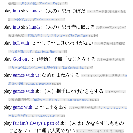
信光訳 『
ガラスの鍵
』(
The Glass Key
) p. 253
play
into
sb’s
hands
: （人の）思うつぼだ
ウッドワード著 染田屋・石山
訳 『
司令官たち
』(
The Commanders
) p. 412
play
into
sb’s
hands
: （人の）思う壺に嵌まる
スティーヴン・キング
著 池央耿訳 『
暗黒の塔 I・ガンスリンガー
』(
The Gunslinger
) p. 106
play
hell
with
...: 〜して〜に良いわけがない
ギルモア著 村上春樹訳
『
心臓を貫かれて
』(
Shot in the Heart
) p. 466
play
God
on
...: （場所）で勝手なことをする
ストール著 池央耿訳
『
カッコウはコンピュータに卵を産む
』(
The Cuckoo's Egg
) p. 67
play
games
with
us
: なめたまねをする
イグネイシアス著 村上博基訳 『
無
邪気の報酬
』(
Agents of Innocence
) p. 103
play
games
with
sb: （人）相手にかけひきをする
フィールディン
グ著 吉田利子訳 『
秘密なら、言わないで
』(
Tell Me No Secret
) p. 119
play
game
with
...: 〜に手を出す
ストール著 池央耿訳 『
カッコウはコンピュ
ータに卵を産む
』(
The Cuckoo's Egg
) p. 153
play
fair
isn’t
always
a
part
of
sb: （人は）かならずしももの
ごとをフェアに運ぶ人間でない
スティーヴン・キング著 芝山幹郎訳