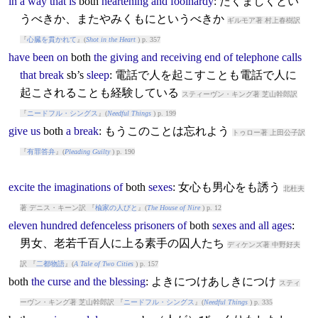
in
a
way
that
is
both
heartening
and
foolhardy
: たくましくとい
うべきか、またやみくもにというべきか
ギルモア著 村上春樹訳
『
心臓を貫かれて
』(
Shot in the Heart
) p. 357
have
been
on
both
the
giving
and
receiving
end
of
telephone
calls
that
break
sb’s
sleep
: 電話で人を起こすことも電話で人に
起こされることも経験している
スティーヴン・キング著 芝山幹郎訳
『
ニードフル・シングス
』(
Needful Things
) p. 199
give
us
both
a
break
: もうこのことは忘れよう
トゥロー著 上田公子訳
『
有罪答弁
』(
Pleading Guilty
) p. 190
excite
the
imaginations
of
both
sexes
: 女心も男心をも誘う
北杜夫
著 デニス・キーン訳 『
楡家の人びと
』(
The House of Nire
) p. 12
eleven
hundred
defenceless
prisoners
of
both
sexes
and
all
ages
:
男女、老若千百人に上る素手の囚人たち
ディケンズ著 中野好夫
訳 『
二都物語
』(
A Tale of Two Cities
) p. 157
both
the
curse
and
the
blessing
: よきにつけあしきにつけ
スティ
ーヴン・キング著 芝山幹郎訳 『
ニードフル・シングス
』(
Needful Things
) p. 335