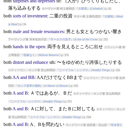
both
surprises
and
depresses
sb: （人が）びっくりもしたし、
落ち込みもする
カーヴァー著 村上春樹訳 『
大聖堂
』(
Cathedral
) p. 81
both
sorts
of
investment
: 二重の投資
サロー著 土屋尚彦訳 『
大接戦
』(
Head
to Head
) p. 34
both
male
and
female
resonances
: 男とも女ともつかない響き
アーヴィング著 岸本佐知子訳 『
サーカスの息子
』(
A Son of the Circus
) p. 252
both
hands
in
the
open
: 両手を見えるところに出せ
クランシー著 村
上博基訳 『
容赦なく
』(
Without Remorse
) p. 376
both
distort
and
enhance
sth: 〜をゆがめたり誇張したりする
スティーヴン・キング著 芝山幹郎訳 『
ニードフル・シングス
』(
Needful Things
) p. 102
both
AA
and
BB
: AAだけでなくBBまで
ジェフリー・アーチャー著 永井
淳訳 『
ロシア皇帝の密約
』(
A Matter of Honour
) p. 455
both
A
and
B
: Ａではあるが、Ｂだ
スティーヴン・キング著 芝山幹郎訳
『
ニードフル・シングス
』(
Needful Things
) p. 371
both
A
and
B
: Ａに対して、またＢに対しても
スティーヴン・キング
著 芝山幹郎訳 『
ニードフル・シングス
』(
Needful Things
) p. 364
both
A
and
B
: A、Bを問わない
ウッドワード著 染田屋・石山訳 『
司令官た