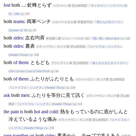
lost
both
...: 虻蜂とらず
ヘプバーン著 芝山幹郎訳 『
キャサリン・ヘプバーン自
伝
』(
Me
) p. 157
both
teams
: 両軍ベンチ
ハルバースタム著 常盤新平訳 『
男たちの大リーグ
』
(
Summer of '49
) p. 10
both
sides
: 左右均斉
井伏鱒二著 ジョン・ベスター訳 『
黒い雨
』(
Black Rain
) p. 223
both
sides
: 裏表
スティーヴン・キング著 芝山幹郎訳 『
ニードフル・シングス
』
(
Needful Things
) p. 248
both
of
them
: ともども
プリンプトン著 芝山幹郎訳 『
遠くからきた大リーガー
』
(
The Curious Case of Sidd Finch
) p. 64
both
of
them
: ふたりがふたりとも
スティーヴン・キング著 芝山幹郎訳
『
ニードフル・シングス
』(
Needful Things
) p. 219
ask
both
men
: ふたりを等分に見て訊く
スティーヴン・キング著 芝山幹
郎訳 『
ニードフル・シングス
』(
Needful Things
) p. 115
the
pain
is
both
hot
and
cold
: 熱をもっているのに底がしんと
冷えているような痛み
スティーヴン・キング著 芝山幹郎訳 『
ニードフル・
シングス
』(
Needful Things
) p. 270
tape
together
on
both
sides
: 裏表から、テープで支えあう