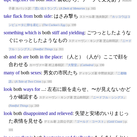
向田邦
子著 カバット訳 『
思い出トランプ
』(
A Deck of Memories
) p. 165
take
flack
from
both
side
: はさみ撃ち
ストール著 池央耿訳 『
カッコウはコ
ンピュータに卵を産む
』(
The Cuckoo's Egg
) p. 199
something
which
is
both
stiff
and
yielding
: ごつっとしたような
ぐにゃっとしたようなもの
スティーヴン・キング著 芝山幹郎訳 『
ニード
フル・シングス
』(
Needful Things
) p. 311
sb
and
sb
are
both
in
the
place
: （人と）（人が）ここで顔を
合わせる
カーヴァー著 村上春樹訳 『
大聖堂
』(
Cathedral
) p. 190
many
of
both
sexes
: 男女の市民たち
ディケンズ著 中野好夫訳 『
二都物
語
』(
A Tale of Two Cities
) p. 185
look
both
ways
for
...: 左右に眼を走らせ、〜が見えないかど
うか確認する
スティーヴン・キング著 芝山幹郎訳 『
ニードフル・シングス
』
(
Needful Things
) p. 269
look
both
disappointed
and
relieved
: 失望と安堵のいりまじっ
た表情を見せる
デミル著 上田公子訳 『
ゴールド・コースト
』(
Gold Coast
) p.
101