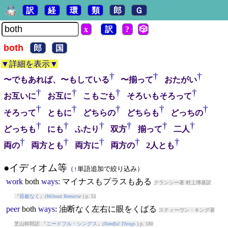
訳
経
環
類
郎
Ｇ
x
訳
?
🎲
both
郎
国
▼詳細を表示▼
†
†
†
〜でもあれば、〜もしている
〜揃って
おたがい
†
†
†
†
お互いに
お互に
こもごも
そろいもそろって
†
†
†
†
†
そろって
ともに
どちらの
どちらも
どっちの
†
†
†
†
†
†
どっちも
にも
ふたり
双方
揃って
二人
†
†
†
†
†
両の
両方とも
両方に
両方の
2人とも
●イディオム等
（
↑
単語追加で絞り込み）
work
both
ways
: マイナスもプラスもある
クランシー著 村上博基訳
『
容赦なく
』(
Without Remorse
) p. 51
peer
both
ways
: 油断なく左右に眼をくばる
スティーヴン・キング著
芝山幹郎訳 『
ニードフル・シングス
』(
Needful Things
) p. 180