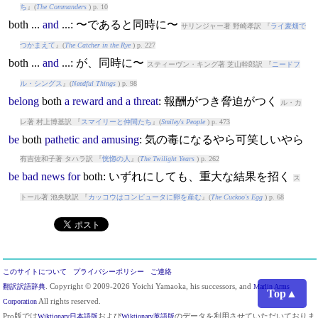
ち
』(
The Commanders
) p. 10
both
...
and
...: 〜であると同時に〜
サリンジャー著 野崎孝訳 『
ライ麦畑で
つかまえて
』(
The Catcher in the Rye
) p. 227
both
...
and
...: が、同時に〜
スティーヴン・キング著 芝山幹郎訳 『
ニードフ
ル・シングス
』(
Needful Things
) p. 98
belong
both
a
reward
and
a
threat
: 報酬がつき脅迫がつく
ル・カ
レ著 村上博基訳 『
スマイリーと仲間たち
』(
Smiley's People
) p. 473
be
both
pathetic
and
amusing
: 気の毒になるやら可笑しいやら
有吉佐和子著 タハラ訳 『
恍惚の人
』(
The Twilight Years
) p. 262
be
bad
news
for
both
: いずれにしても、重大な結果を招く
ス
トール著 池央耿訳 『
カッコウはコンピュータに卵を産む
』(
The Cuckoo's Egg
) p. 68
このサイトについて
プライバシーポリシー
ご連絡
翻訳訳語辞典
. Copyright © 2009-2026 Yoichi Yamaoka, his successors, and
Marlin Arms
Top▲
Corporation
All rights reserved.
Pro版では
Wiktionary日本語版
および
Wiktionary英語版
のデータを利用させていただいておりま