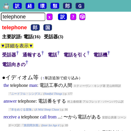
訳
経
環
類
郎
Ｇ
x
訳
?
🎲
telephone
郎
国
主要訳語: 電話(16) 受話器(3)
▼詳細を表示▼
†
†
†
†
†
受話器
通報する
電話
電話を引く
電話機
†
電話向きの
●イディオム等
（
↑
単語追加で絞り込み）
the
telephone
man
: 電話工事の人間
スティーヴン・キング著 芝山幹郎訳
『
ニードフル・シングス
』(
Needful Things
) p. 177
answer
telephone
: 電話番をする
村上春樹著 アルフレッド・バーンバウム訳
『
羊をめぐる冒険
』(
A Wild Sheep Chase
) p. 86
receive
a
telephone
call
from
...: 〜から電話がある
安部公房著 ソーン
ダーズ訳 『
第四間氷期
』(
Inter Ice Age 4
) p. 89