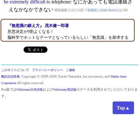
be
extremely
difficult
to
telephone
: なにかあっても電話連絡さ
えなかなかできない
椎名誠著 ショット訳 『
岳物語
』(
Gaku Stories
) p. 241
『無意識の鍛え方』 茂木健一郎著
意思決定が9割よくなる！
脳科学でホットなテーマとなっているらしい「無意識」を探求する
このサイトについて
プライバシーポリシー
ご連絡
翻訳訳語辞典
. Copyright © 2009-2026 Yoichi Yamaoka, his successors, and
Marlin Arms
Corporation
All rights reserved.
Pro版では
Wiktionary日本語版
および
Wiktionary英語版
のデータを利用させていただいておりま
す。
Top▲