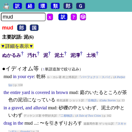
訳
経
環
類
郎
Ｇ
x
訳
?
🎲
mud
郎
国
主要訳語: 泥(6)
▼詳細を表示▼
†
†
†
†
†
†
ぬかるみ
汚れ
泥
泥土
泥濘
土埃
●イディオム等
（
↑
単語追加で絞り込み）
mud
in
your
eye
: 乾杯
ル・カレ著 村上博基訳 『
パーフェクト・スパイ
』(
A Perfect
Spy
) p. 158
the
entire
yard
is
covered
in
brown
mud
: 庭のいたるところが茶
色の泥沼になっている
椎名誠著 ショット訳 『
岳物語
』(
Gaku Stories
) p. 13
in
a
gravel
,
and
alluvial
mud
: 砂礫の中といわず、泥土の中と
いわず
ディケンズ著 中野好夫訳 『
二都物語
』(
A Tale of Two Cities
) p. 162
drag
in
the
mud
...: 〜を引きずりおろす
遠藤周作著 ゲッセル訳 『
スキャ
ンダル
』(
Scandal
) p. 21