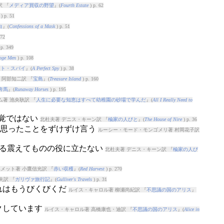
 『
メディア買収の野望
』(
Fourth Estate
) p. 62
) p. 51
白
』(
Confessions of a Mask
) p. 51
372
 p. 349
ange Men
) p. 108
クト・スパイ
』(
A Perfect Spy
) p. 38
 阿部知二訳 『
宝島
』(
Treasure Island
) p. 160
奔馬
』(
Runaway Horses
) p. 195
ム著 池央耿訳 『
人生に必要な知恵はすべて幼稚園の砂場で学んだ
』(
All I Really Need to
や錯覚ではない
北杜夫著 デニス・キーン訳 『
楡家の人びと
』(
The House of Nire
) p. 36
に思ったことをずけずけ言う
ルーシー・モード・モンゴメリ著 村岡花子訳
るぶる震えてものの役に立たない
北杜夫著 デニス・キーン訳 『
楡家の人び
メット著 小鷹信光訳 『
赤い収穫
』(
Red Harvest
) p. 270
夫訳 『
ガリヴァ旅行記
』(
Gulliver's Travels
) p. 31
それはもうびくびくだ
ルイス・キャロル著 柳瀬尚紀訳 『
不思議の国のアリス
』
ビクしています
ルイス・キャロル著 高橋康也・迪訳 『
不思議の国のアリス
』(
Alice in