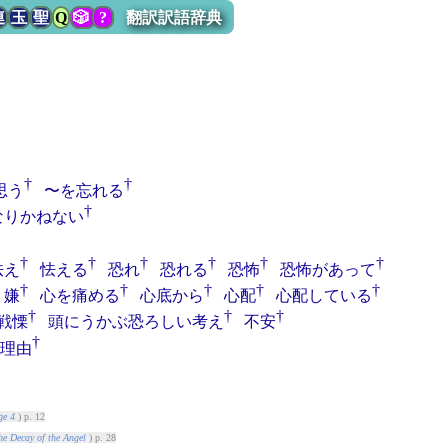
連
玉
聖
Q
🎲
?
翻訳訳語辞典
†
†
思う
〜を忘れる
†
なりかねない
†
†
†
†
†
†
怯え
怯える
恐れ
恐れる
恐怖
恐怖があって
†
†
†
†
†
嫌
心を痛める
心底から
心配
心配している
†
†
†
戦慄
頭にうかぶ恐ろしい考え
不安
†
理由
ge 4
) p. 12
he Decay of the Angel
) p. 28