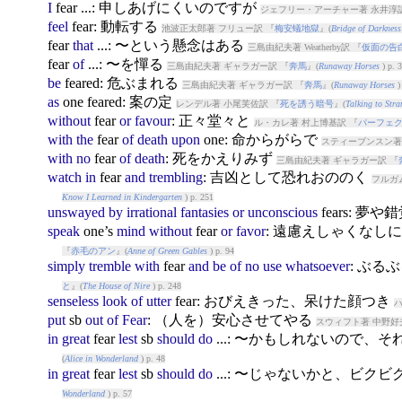
I
fear
...: 申しあげにくいのですが
ジェフリー・アーチャー著 永井淳訳
feel
fear
: 動転する
池波正太郎著 フリュー訳 『
梅安蟻地獄
』(
Bridge of Darkness
fear
that
...: 〜という懸念はある
三島由紀夫著 Weatherby訳 『
仮面の告
fear
of
...: 〜を憚る
三島由紀夫著 ギャラガー訳 『
奔馬
』(
Runaway Horses
) p. 
be
fear
ed: 危ぶまれる
三島由紀夫著 ギャラガー訳 『
奔馬
』(
Runaway Horses
)
as
one
fear
ed: 案の定
レンデル著 小尾芙佐訳 『
死を誘う暗号
』(
Talking to Str
without
fear
or
favour
: 正々堂々と
ル・カレ著 村上博基訳 『
パーフェ
with
the
fear
of
death
upon
one: 命からがらで
スティーブンスン著
with
no
fear
of
death
: 死をかえりみず
三島由紀夫著 ギャラガー訳 『
watch
in
fear
and
trembling
: 吉凶として恐れおののく
フルガ
Know I Learned in Kindergarten
) p. 251
unswayed
by
irrational
fantasies
or
unconscious
fear
s: 夢
speak
one’s
mind
without
fear
or
favor
: 遠慮えしゃくなし
『
赤毛のアン
』(
Anne of Green Gables
) p. 94
simply
tremble
with
fear
and
be
of
no
use
whatsoever
: ぶ
と
』(
The House of Nire
) p. 248
senseless
look
of
utter
fear
: おびえきった、呆けた顔つき
ハ
put
sb
out
of
Fear
: （人を）安心させてやる
スウィフト著 中野好
in
great
fear
lest
sb
should
do
...: 〜かもしれないので、
(
Alice in Wonderland
) p. 48
in
great
fear
lest
sb
should
do
...: 〜じゃないかと、ビク
Wonderland
) p. 57