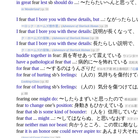
in
great
fear
lest
sb
should
do
...: 〜たらたいへんと思っ
in Wonderland
) p. 51
I
fear
that
I
bore
you
with
these
details
,
but
...: ながっ
ーロック・ホームズ傑作選
』(
Adventure of Sherlock Homes
) p. 29
I
fear
that
I
bore
you
with
these
details
: 説明が長くなって
ク・ホームズの冒険
』(
Adventure of Sherlock Homes
) p. 28
I
fear
that
I
bore
you
with
these
details
: 長たらしい説明で
ク・ホームズの冒険
』(
Adventure of Sherlock Holmes
) p. 27
huddle
together
in
fear
: 肩を寄せあって震えている
ウィンター
have
a
pathological
fear
that
...: 病的に〜を怖れている
北杜夫
for
fear
that
...: 〜するのはうんざりだ
ギルモア著 村上春樹訳 『
心
for
fear
of
hurting
sb’s
feelings
: （人の）気持ちを傷付け
Looking-Glass
) p. 82
for
fear
of
hurting
sb’s
feelings
: （人の）気分を傷つけて
p. 88
fear
ing one
might
do
: 〜したらまずいと思ったので
椎名誠著 
fear
to
change
one’s
position
: 身動きもひかえている
ドイル著
fear
that
sb
is
some
kind
of
bounder
: （人を）信用してい
fear
that
...
might
...: 〜してはならぬ、と思いなおす
スティ
fear
neither
man
nor
beast
: 向かうところ、この世に敵な
fear
it
is
an
honor
one
could
never
aspire
to
: あんまり大そ
(
Anne of Green Gables
) p. 263