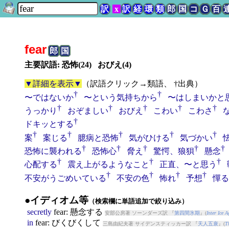
訳
x
訳
経
環
類
郎
国
コ
Ｇ
百
fear
郎
国
主要訳語: 恐怖(24) おびえ(4)
▼詳細を表示▼
（
訳語クリック→類語、 †出典
）
†
†
〜ではないか
〜という気持ちから
〜はしまいかと
†
†
†
†
†
うっかり
おぞましい
おびえ
こわい
こわさ
†
ドキッとする
†
†
†
†
†
案
案じる
臆病と恐怖
気がひける
気づかい
†
†
†
†
†
恐怖に襲われる
恐怖心
脅え
驚愕、狼狽
懸念
†
†
†
心配する
震え上がるようなこと
正直、〜と思う
†
†
†
†
不安がうごめいている
不安の色
怖れ
予想
憚る
●イディオム等
（検索欄に単語追加で絞り込み）
secretly
fear
: 懸念する
安部公房著 ソーンダーズ訳 『
第四間氷期
』(
Inter Ice A
in
fear
: びくびくして
三島由紀夫著 サイデンスティッカー訳 『
天人五衰
』(
T