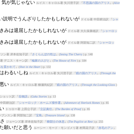
て、気が気じゃない
ルイス・キャロル著 矢川澄子訳 『
不思議の国のアリス
』(
Alice
たらしい説明でうんざりしたかもしれないが
ドイル著 中田耕治訳 『
シャ
、きみは退屈したかもしれないが
ドイル著 大久保康雄訳 『
シャーロッ
、きみは退屈したかもしれないが
ドイル著 阿部知二訳 『
シャーロッ
ソン著 岸本佐知子訳 『
さくらんぼの性は
』(
Sexing The Cherry
) p. 148
著 デニス・キーン訳 『
楡家の人びと
』(
The House of Nire
) p. 184
臓を貫かれて
』(
Shot in the Heart
) p. 132
てはわるいしね
ルイス・キャロル著 矢川澄子訳 『
鏡の国のアリス
』(
Through the
は悪い
ルイス・キャロル著 柳瀬尚紀訳 『
鏡の国のアリス
』(
Through the Looking-Glass
)
ショット訳 『
岳物語
』(
Gaku Stories
) p. 13
 中田耕治訳 『
シャーロック・ホームズ傑作選
』(
Adventure of Sherlock Homes
) p. 85
ない
トゥロー著 上田公子訳 『
立証責任
』(
The Burden of Proof
) p. 85
ーブンスン著 阿部知二訳 『
宝島
』(
Treasure Island
) p. 138
しさ
ジョーンズ著 岸本佐知子訳 『
拳闘士の休息
』(
The Pugilist at Rest
) p. 255
れた願いだと思う
ルーシー・モード・モンゴメリ著 村岡花子訳 『
赤毛のアン
』