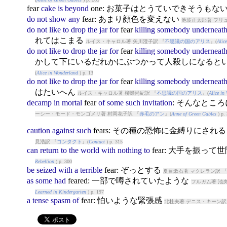
fear
cake
is
beyond
one: お菓子はとうていできそうもな
do
not
show
any
fear
: あまり顔色を変えない
池波正太郎著 フリュ
do
not
like
to
drop
the
jar
for
fear
killing
somebody
underneat
れてはこまる
ルイス・キャロル著 矢川澄子訳 『
不思議の国のアリス
』(
Alic
do
not
like
to
drop
the
jar
for
fear
killing
somebody
underneat
かして下にいるだれかにぶつかって人殺しになると
(
Alice in Wonderland
) p. 13
do
not
like
to
drop
the
jar
for
fear
killing
somebody
underneat
はたいへん
ルイス・キャロル著 柳瀬尚紀訳 『
不思議の国のアリス
』(
Alice in
decamp
in
mortal
fear
of
some
such
invitation
: そんなとこ
ーシー・モード・モンゴメリ著 村岡花子訳 『
赤毛のアン
』(
Anne of Green Gables
) p.
caution
against
such
fear
s: その種の恐怖に金縛りにさ
見浩訳 『
コンタクト
』(
Contact
) p. 315
can
return
to
the
world
with
nothing
to
fear
: 大手を振って
Rebellion
) p. 300
be
seized
with
a
terrible
fear
: ぞっとする
夏目漱石著 マクレラン訳 『
as
some
had
fear
ed: 一部で噂されていたような
フルガム著 池央
Learned in Kindergarten
) p. 197
a
tense
spasm
of
fear
: 怕いような緊張感
北杜夫著 デニス・キーン訳