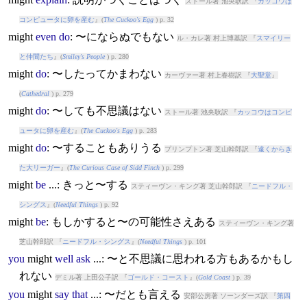
ストール著 池央耿訳 『
カッコウは
コンピュータに卵を産む
』(
The Cuckoo's Egg
) p. 32
might
even
do
: 〜にならぬでもない
ル・カレ著 村上博基訳 『
スマイリー
と仲間たち
』(
Smiley's People
) p. 280
might
do
: 〜したってかまわない
カーヴァー著 村上春樹訳 『
大聖堂
』
(
Cathedral
) p. 279
might
do
: 〜しても不思議はない
ストール著 池央耿訳 『
カッコウはコンピ
ュータに卵を産む
』(
The Cuckoo's Egg
) p. 283
might
do
: 〜することもありうる
プリンプトン著 芝山幹郎訳 『
遠くからき
た大リーガー
』(
The Curious Case of Sidd Finch
) p. 299
might
be
...: きっと〜する
スティーヴン・キング著 芝山幹郎訳 『
ニードフル・
シングス
』(
Needful Things
) p. 92
might
be
: もしかすると〜の可能性さえある
スティーヴン・キング著
芝山幹郎訳 『
ニードフル・シングス
』(
Needful Things
) p. 101
you
might
well
ask
...: 〜と不思議に思われる方もあるかもし
れない
デミル著 上田公子訳 『
ゴールド・コースト
』(
Gold Coast
) p. 39
you
might
say
that
...: 〜だとも言える
安部公房著 ソーンダーズ訳 『
第四