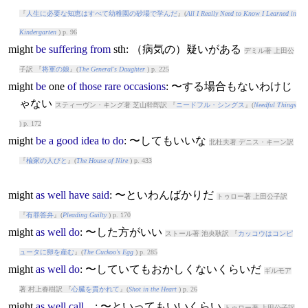
『
人生に必要な知恵はすべて幼稚園の砂場で学んだ
』(
All I Really Need to Know I Learned in
Kindergarten
) p. 96
might
be
suffering
from
sth: （病気の）疑いがある
デミル著 上田公
子訳 『
将軍の娘
』(
The General's Daughter
) p. 225
might
be
one
of
those
rare
occasions
: 〜する場合もないわけじ
ゃない
スティーヴン・キング著 芝山幹郎訳 『
ニードフル・シングス
』(
Needful Things
) p. 172
might
be
a
good
idea
to
do
: 〜してもいいな
北杜夫著 デニス・キーン訳
『
楡家の人びと
』(
The House of Nire
) p. 433
might
as
well
have
said
: 〜といわんばかりだ
トゥロー著 上田公子訳
『
有罪答弁
』(
Pleading Guilty
) p. 170
might
as
well
do
: 〜した方がいい
ストール著 池央耿訳 『
カッコウはコンピ
ュータに卵を産む
』(
The Cuckoo's Egg
) p. 285
might
as
well
do
: 〜していてもおかしくないくらいだ
ギルモア
著 村上春樹訳 『
心臓を貫かれて
』(
Shot in the Heart
) p. 26
might
as
well
call
...: 〜といってもいいくらい
トゥロー著 上田公子訳