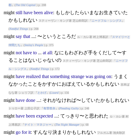
都
』(
The Old Capital
) p. 208
might
still
have
been
alive
: もしかしたらいまなお生きていた
かもしれない
スティーヴン・キング著 芝山幹郎訳 『
ニードフル・シングス
』
(
Needful Things
) p. 208
might
say
that
...: 〜というところだ
ル・カレ著 村上博基訳 『
スマイリーと
仲間たち
』(
Smiley's People
) p. 375
might
not
have
to
...
at
all
: なにもわざわざ手をくだして〜す
ることはないじゃないの
スティーヴン・キング著 芝山幹郎訳 『
ニードフ
ル・シングス
』(
Needful Things
) p. 172
might
have
realized
that
something
strange
was
going
on
: うまく
なかったことをかすかにおぼえているかもしれない
吉本ば
なな著 シェリフ訳 『
とかげ
』(
Lizard
) p. 156
might
have
done
...: それがなければ〜していたかもしれない
トゥロー著 上田公子訳 『
有罪答弁
』(
Pleading Guilty
) p. 248
might
have
been
expected
...: てっきり〜と思われた
ル・カレ著 村
上博基訳 『
ナイト・マネジャー
』(
The Night Manager
) p. 68
might
go
for
it
: すんなり決まりかもしれない
フルガム著 池央耿訳