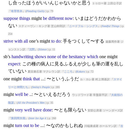
し合ったほうがいいんじゃないかと思う
トゥロー著 上田公子訳
『
有罪答弁
』(
Pleading Guilty
) p. 79
suppose
things
might
be
different
now
: いまはどうだかわから
ない
スティーヴン・キング著 芝山幹郎訳 『
ニードフル・シングス
』(
Needful Things
) p.
254
strive
with
all
one’s
might
to
do
: 手をつくして〜する
遠藤周作著 ジ
ョンストン訳 『
沈黙
』(
Silence
) p. 11
sb’s
handwriting
shows
none
of
the
hesitancy
which
one
might
expect
: この種の病人に見るふるえが少しも筆の運を乱し
ていない
夏目漱石著 マクレラン訳 『
こころ
』(
Kokoro
) p. 72
one
might
think
that
...: 〜というふうだ
ル・カレ著 村上博基訳 『
スマイ
リーと仲間たち
』(
Smiley's People
) p. 285
might
well
be
.
.: 〜といえるだろう
ウッドワード著 常盤新平訳 『
大統領の
陰謀
』(
All the President's Men
) p. 35
might
very
well
have
done
: 〜とも限らない
安部公房著 ソーンダーズ訳
『
第四間氷期
』(
Inter Ice Age 4
) p. 260
might
turn
out
to
be
...: 〜なのかもしれぬ
川端康成著 ホールマン訳 『
古