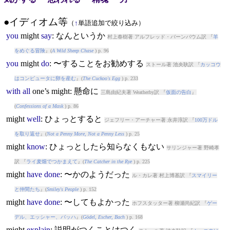
●イディオム等
（
↑
単語追加で絞り込み）
you
might
say
: なんというか
村上春樹著 アルフレッド・バーンバウム訳 『
羊
をめぐる冒険
』(
A Wild Sheep Chase
) p. 96
you
might
do
: 〜することをお勧めする
ストール著 池央耿訳 『
カッコウ
はコンピュータに卵を産む
』(
The Cuckoo's Egg
) p. 233
with
all
one’s
might
: 懸命に
三島由紀夫著 Weatherby訳 『
仮面の告白
』
(
Confessions of a Mask
) p. 86
might
well
: ひょっとすると
ジェフリー・アーチャー著 永井淳訳 『
100万ドル
を取り返せ
』(
Not a Penny More, Not a Penny Less
) p. 25
might
know
: ひょっとしたら知らなくもない
サリンジャー著 野崎孝
訳 『
ライ麦畑でつかまえて
』(
The Catcher in the Rye
) p. 225
might
have
done
: 〜かのようだった
ル・カレ著 村上博基訳 『
スマイリー
と仲間たち
』(
Smiley's People
) p. 152
might
have
done
: 〜してもよかった
ホフスタッター著 柳瀬尚紀訳 『
ゲー
デル、エッシャー、バッハ
』(
Gödel, Escher, Bach
) p. 168
might
explain
: 説明がつくことはつく