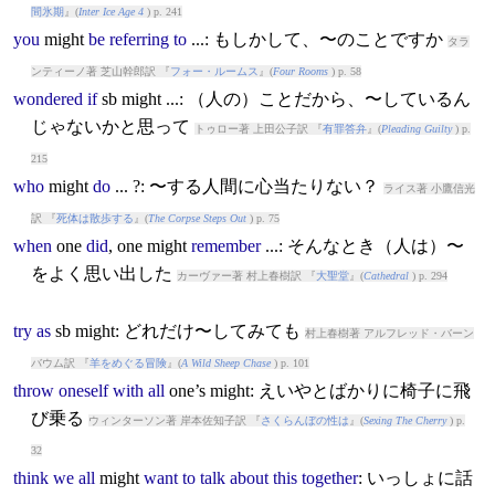
間氷期
』(
Inter Ice Age 4
) p. 241
you
might
be
referring
to
...: もしかして、〜のことですか
タラ
ンティーノ著 芝山幹郎訳 『
フォー・ルームス
』(
Four Rooms
) p. 58
wondered
if
sb
might
...: （人の）ことだから、〜しているん
じゃないかと思って
トゥロー著 上田公子訳 『
有罪答弁
』(
Pleading Guilty
) p.
215
who
might
do
...
?: 〜する人間に心当たりない？
ライス著 小鷹信光
訳 『
死体は散歩する
』(
The Corpse Steps Out
) p. 75
when
one
did
, one
might
remember
...: そんなとき（人は）〜
をよく思い出した
カーヴァー著 村上春樹訳 『
大聖堂
』(
Cathedral
) p. 294
try
as
sb
might
: どれだけ〜してみても
村上春樹著 アルフレッド・バーン
バウム訳 『
羊をめぐる冒険
』(
A Wild Sheep Chase
) p. 101
throw
oneself
with
all
one’s
might
: えいやとばかりに椅子に飛
び乗る
ウィンターソン著 岸本佐知子訳 『
さくらんぼの性は
』(
Sexing The Cherry
) p.
32
think
we
all
might
want
to
talk
about
this
together
: いっしょに話