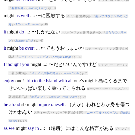
『
有罪答弁
』(
Pleading Guilty
) p. 63
might
as
well
...: 〜に匹敵する
メイル著 池央耿訳 『
南仏プロヴァンスの12か
月
』(
A Year in Provence
) p. 46
it
might
do
...: 〜しかねない
ハルバースタム著 常盤新平訳 『
男たちの大リー
グ
』(
Summer of '49
) p. 467
it
might
be
over
: これでもうおしまいか
スティーヴン・キング著 芝山幹
郎訳 『
ニードフル・シングス
』(
Needful Things
) p. 177
I
thought
you
might
...: 〜だといいんですけど
ジェフリー・アーチャ
ー著 永井淳訳 『
メディア買収の野望
』(
Fourth Estate
) p. 25
enjoy
one’s
trip
to
the
Island
with
all
one’s
might
: 島にくるまで
せいいっぱい楽しく乗ってこられる
ルーシー・モード・モンゴメリ
著 村岡花子訳 『
赤毛のアン
』(
Anne of Green Gables
) p. 24
be
afraid
sb
might
injure
oneself
: （人が）われとわが身を傷つ
けかねない
スティーヴン・キング著 芝山幹郎訳 『
ニードフル・シングス
』(
Needful
Things
) p. 175
as
we
might
say
in
...: （場所）にはこんな格言がある
プリンプト