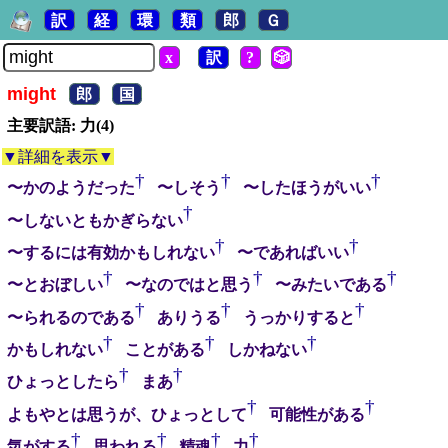
訳
経
環
類
郎
Ｇ
x
訳
?
🎲
might
郎
国
主要訳語: 力(4)
▼詳細を表示▼
†
†
†
〜かのようだった
〜しそう
〜したほうがいい
†
〜しないともかぎらない
†
†
〜するには有効かもしれない
〜であればいい
†
†
†
〜とおぼしい
〜なのではと思う
〜みたいである
†
†
†
〜られるのである
ありうる
うっかりすると
†
†
†
かもしれない
ことがある
しかねない
†
†
ひょっとしたら
まあ
†
†
よもやとは思うが、ひょっとして
可能性がある
†
†
†
†
気がする
思われる
精魂
力